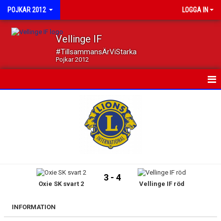
POJKAR 2012
LOGGA IN
Vellinge IF
#TillsammansÄrViStarka
Pojkar 2012
HEM
NYHETER
KALENDER
TRUPPEN
3 - 4
Oxie SK svart 2
Vellinge IF röd
BILDGALLERI
DOKUMENT
INFORMATION