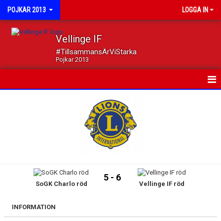
POJKAR 2013
LOGGA IN
Vellinge IF
#TillsammansÄrViStarka
Pojkar 2013
HEM
NYHETER
KALENDER
MATCHER
5 - 6
SoGK Charlo röd
Vellinge IF röd
TRUPPEN
DOKUMENT
INFORMATION