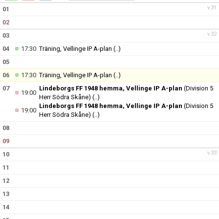
KONTAKT
v.31
01
02
v.32
03
04
17:30
Träning, Vellinge IP A-plan
(..)
05
06
17:30
Träning, Vellinge IP A-plan
(..)
07
Lindeborgs FF 1948 hemma, Vellinge IP A-plan
(Division 5
19:00
Herr Södra Skåne)
(..)
Lindeborgs FF 1948 hemma, Vellinge IP A-plan
(Division 5
19:00
Herr Södra Skåne)
(..)
08
09
v.33
10
11
12
13
14