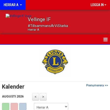
HERRAR A
LOGGA IN
Vellinge IF
#TillsammansÄrViStarka
Herrar A
HEM
NYHETER
KALENDER
MATCHER
Kalender
Prenumerera >>
TRUPPEN
AUGUSTI 2026
DOKUMENT