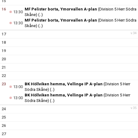
15
16
MF Pelister borta, Ymorvallen A-plan
(Division 5 Herr Södra
13:30
Skåne)
(..)
MF Pelister borta, Ymorvallen A-plan
(Division 5 Herr Södra
13:30
Skåne)
(..)
v.34
17
18
19
20
21
22
23
BK Höllviken hemma, Vellinge IP A-plan
(Division 5 Herr
13:00
Södra Skåne)
(..)
BK Höllviken hemma, Vellinge IP A-plan
(Division 5 Herr
13:00
Södra Skåne)
(..)
v.35
24
25
26
27