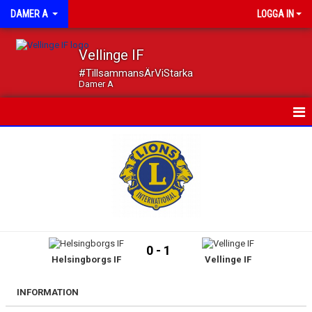
DAMER A
LOGGA IN
Vellinge IF
#TillsammansÄrViStarka
Damer A
HEM
NYHETER
KALENDER
MATCHER
0 - 1
Helsingborgs IF
Vellinge IF
TRUPPEN
DOKUMENT
INFORMATION