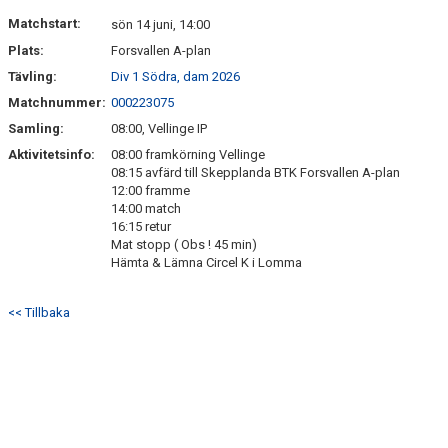
KONTAKT
Matchstart:
sön 14 juni, 14:00
Plats:
Forsvallen A-plan
Tävling:
Div 1 Södra, dam 2026
Matchnummer:
000223075
Samling:
08:00, Vellinge IP
Aktivitetsinfo:
08:00 framkörning Vellinge
08:15 avfärd till Skepplanda BTK Forsvallen A-plan
12:00 framme
14:00 match
16:15 retur
Mat stopp ( Obs ! 45 min)
Hämta & Lämna Circel K i Lomma
<< Tillbaka