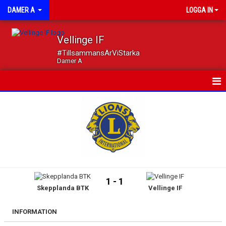
DAMER A
LOGGA IN
Vellinge IF
#TillsammansÄrViStarka
Damer A
HEM
NYHETER
KALENDER
MATCHER
1 - 1
Skepplanda BTK
Vellinge IF
TRUPPEN
DOKUMENT
INFORMATION