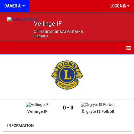
DAMER A
LOGGA IN
Vellinge IF
#TillsammansÄrViStarka
Damer A
HEM
NYHETER
KALENDER
MATCHER
0 - 3
Vellinge IF
Örgryte IS Fotboll
TRUPPEN
DOKUMENT
INFORMATION