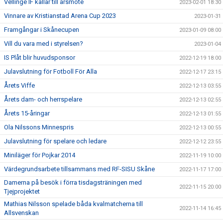
Vellinge IF kallar till årsmöte
2023-02-01 18:30
Vinnare av Kristianstad Arena Cup 2023
2023-01-31
Framgångar i Skånecupen
2023-01-09 08:00
Vill du vara med i styrelsen?
2023-01-04
IS Plåt blir huvudsponsor
2022-12-19 18:00
Julavslutning för Fotboll För Alla
2022-12-17 23:15
Årets Viffe
2022-12-13 03:55
Årets dam- och herrspelare
2022-12-13 02:55
Årets 15-åringar
2022-12-13 01:55
Ola Nilssons Minnespris
2022-12-13 00:55
Julavslutning för spelare och ledare
2022-12-12 23:55
Miniläger för Pojkar 2014
2022-11-19 10:00
Värdegrundsarbete tillsammans med RF-SISU Skåne
2022-11-17 17:00
Damerna på besök i förra tisdagsträningen med
2022-11-15 20:00
Tjejprojektet
Mathias Nilsson spelade båda kvalmatcherna till
2022-11-14 16:45
Allsvenskan