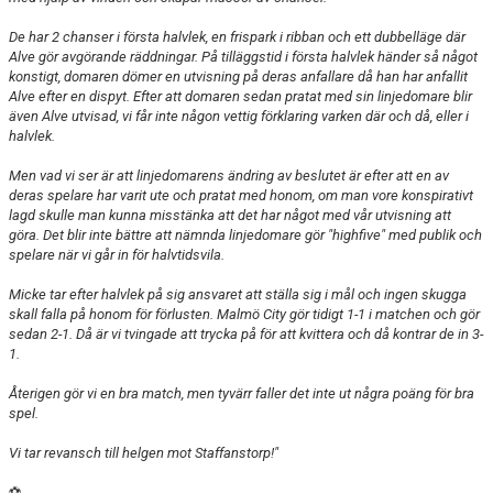
De har 2 chanser i första halvlek, en frispark i ribban och ett dubbelläge där
Alve gör avgörande räddningar. På tilläggstid i första halvlek händer så något
konstigt, domaren dömer en utvisning på deras anfallare då han har anfallit
Alve efter en dispyt. Efter att domaren sedan pratat med sin linjedomare blir
även Alve utvisad, vi får inte någon vettig förklaring varken där och då, eller i
halvlek.
Men vad vi ser är att linjedomarens ändring av beslutet är efter att en av
deras spelare har varit ute och pratat med honom, om man vore konspirativt
lagd skulle man kunna misstänka att det har något med vår utvisning att
göra. Det blir inte bättre att nämnda linjedomare gör "highfive" med publik och
spelare när vi går in för halvtidsvila.
Micke tar efter halvlek på sig ansvaret att ställa sig i mål och ingen skugga
skall falla på honom för förlusten. Malmö City gör tidigt 1-1 i matchen och gör
sedan 2-1. Då är vi tvingade att trycka på för att kvittera och då kontrar de in 3-
1.
Återigen gör vi en bra match, men tyvärr faller det inte ut några poäng för bra
spel.
Vi tar revansch till helgen mot Staffanstorp!"
⚽