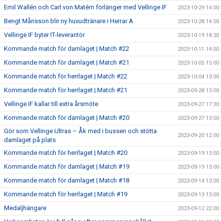
Emil Wallén och Carl von Matérn förlänger med Vellinge IF
2023-10-29 14:00
Bengt Månsson blir ny huvudtränare i Herrar A
2023-10-28 14:00
Vellinge IF byter IT-leverantör
2023-10-19 18:30
Kommande match för damlaget | Match #22
2023-10-11 14:00
Kommande match för damlaget | Match #21
2023-10-05 15:00
Kommande match för herrlaget | Match #22
2023-10-04 13:00
Kommande match för herrlaget | Match #21
2023-09-28 13:00
Vellinge IF kallar till extra årsmöte
2023-09-27 17:30
Kommande match för damlaget | Match #20
2023-09-27 13:00
Gör som Vellinge Ultras – Åk med i bussen och stötta
2023-09-20 12:00
damlaget på plats
Kommande match för herrlaget | Match #20
2023-09-19 13:00
Kommande match för damlaget | Match #19
2023-09-19 13:00
Kommande match för damlaget | Match #18
2023-09-14 13:00
Kommande match för herrlaget | Match #19
2023-09-13 13:00
Medaljhängare
2023-09-12 22:00