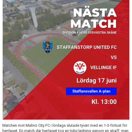
TJEJPROJEKTET
VELLINGE IF:S VÄNNER
DOKUMENT
KONTAKT
Matchen mot Malmö City FC i lördags slutade tyvärr med en 1-3-förlust för
herrlaget. En match där herrlaget tog en tidig ledning genom en straff, men