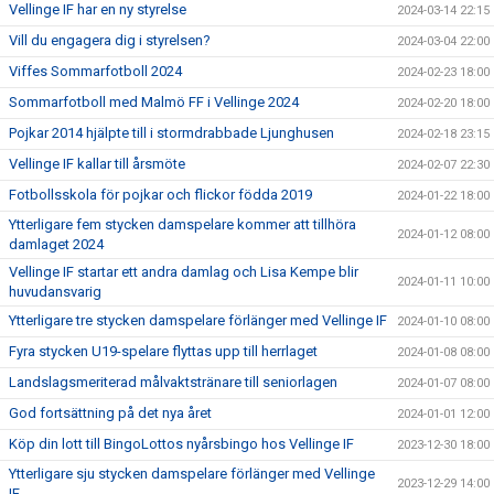
Vellinge IF har en ny styrelse
2024-03-14 22:15
Vill du engagera dig i styrelsen?
2024-03-04 22:00
Viffes Sommarfotboll 2024
2024-02-23 18:00
Sommarfotboll med Malmö FF i Vellinge 2024
2024-02-20 18:00
Pojkar 2014 hjälpte till i stormdrabbade Ljunghusen
2024-02-18 23:15
Vellinge IF kallar till årsmöte
2024-02-07 22:30
Fotbollsskola för pojkar och flickor födda 2019
2024-01-22 18:00
Ytterligare fem stycken damspelare kommer att tillhöra
2024-01-12 08:00
damlaget 2024
Vellinge IF startar ett andra damlag och Lisa Kempe blir
2024-01-11 10:00
huvudansvarig
Ytterligare tre stycken damspelare förlänger med Vellinge IF
2024-01-10 08:00
Fyra stycken U19-spelare flyttas upp till herrlaget
2024-01-08 08:00
Landslagsmeriterad målvaktstränare till seniorlagen
2024-01-07 08:00
God fortsättning på det nya året
2024-01-01 12:00
Köp din lott till BingoLottos nyårsbingo hos Vellinge IF
2023-12-30 18:00
Ytterligare sju stycken damspelare förlänger med Vellinge
2023-12-29 14:00
IF