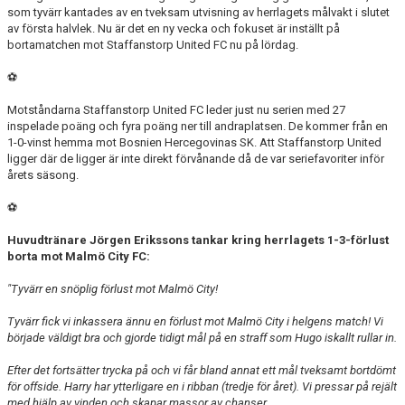
som tyvärr kantades av en tveksam utvisning av herrlagets målvakt i slutet
av första halvlek. Nu är det en ny vecka och fokuset är inställt på
bortamatchen mot Staffanstorp United FC nu på lördag.
⚽
Motståndarna Staffanstorp United FC leder just nu serien med 27
inspelade poäng och fyra poäng ner till andraplatsen. De kommer från en
1-0-vinst hemma mot Bosnien Hercegovinas SK. Att Staffanstorp United
ligger där de ligger är inte direkt förvånande då de var seriefavoriter inför
årets säsong.
⚽
Huvudtränare Jörgen Erikssons tankar kring herrlagets 1-3-förlust
borta mot Malmö City FC:
"Tyvärr en snöplig förlust mot Malmö City!
Tyvärr fick vi inkassera ännu en förlust mot Malmö City i helgens match! Vi
började väldigt bra och gjorde tidigt mål på en straff som Hugo iskallt rullar in.
Efter det fortsätter trycka på och vi får bland annat ett mål tveksamt bortdömt
för offside. Harry har ytterligare en i ribban (tredje för året). Vi pressar på rejält
med hjälp av vinden och skapar massor av chanser.