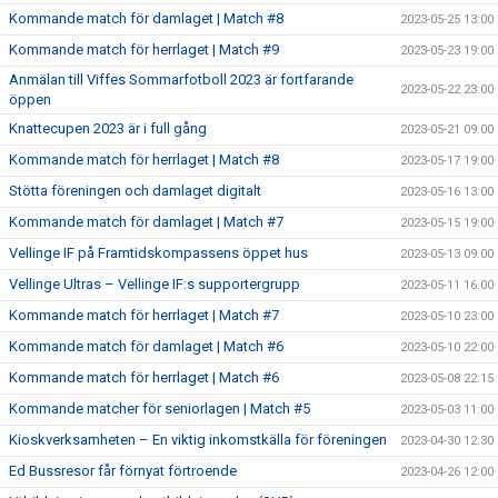
Kommande match för damlaget | Match #8
2023-05-25 13:00
Kommande match för herrlaget | Match #9
2023-05-23 19:00
Anmälan till Viffes Sommarfotboll 2023 är fortfarande
2023-05-22 23:00
öppen
Knattecupen 2023 är i full gång
2023-05-21 09:00
Kommande match för herrlaget | Match #8
2023-05-17 19:00
Stötta föreningen och damlaget digitalt
2023-05-16 13:00
Kommande match för damlaget | Match #7
2023-05-15 19:00
Vellinge IF på Framtidskompassens öppet hus
2023-05-13 09:00
Vellinge Ultras – Vellinge IF:s supportergrupp
2023-05-11 16:00
Kommande match för herrlaget | Match #7
2023-05-10 23:00
Kommande match för damlaget | Match #6
2023-05-10 22:00
Kommande match för herrlaget | Match #6
2023-05-08 22:15
Kommande matcher för seniorlagen | Match #5
2023-05-03 11:00
Kioskverksamheten – En viktig inkomstkälla för föreningen
2023-04-30 12:30
Ed Bussresor får förnyat förtroende
2023-04-26 12:00