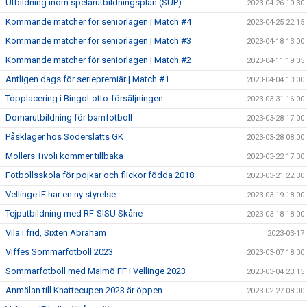
Utbildning inom spelarutbildningsplan (SUP)
2023-04-26 10:30
Kommande matcher för seniorlagen | Match #4
2023-04-25 22:15
Kommande matcher för seniorlagen | Match #3
2023-04-18 13:00
Kommande matcher för seniorlagen | Match #2
2023-04-11 19:05
Äntligen dags för seriepremiär | Match #1
2023-04-04 13:00
Topplacering i BingoLotto-försäljningen
2023-03-31 16:00
Domarutbildning för barnfotboll
2023-03-28 17:00
Påskläger hos Söderslätts GK
2023-03-28 08:00
Möllers Tivoli kommer tillbaka
2023-03-22 17:00
Fotbollsskola för pojkar och flickor födda 2018
2023-03-21 22:30
Vellinge IF har en ny styrelse
2023-03-19 18:00
Tejputbildning med RF-SISU Skåne
2023-03-18 18:00
Vila i frid, Sixten Abraham
2023-03-17
Viffes Sommarfotboll 2023
2023-03-07 18:00
Sommarfotboll med Malmö FF i Vellinge 2023
2023-03-04 23:15
Anmälan till Knattecupen 2023 är öppen
2023-02-27 08:00