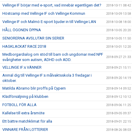
Vellinge IF börjar med e-sport, vad innebär egentligen det?
2018-10-11 08:42
Höstcamp med Vellinge IF och Vellinge Kommun
2018-10-09 13:58
Vellinge IF och Malmö E-sport bjuder in till Vellinge LAN
2018-10-08 18:00
HÅLL ÖGONEN ÖPPNA
2018-10-05 20:20
SENIORERNA AVSLUTAR SIN SERIER
2018-10-05 11:50
HAGKLACKAT RACE 2018
2018-10-01 12:20
Medborgardialog om stöd till barn och ungdomar med NPF
2018-09-27 21:33
svårigheter som autism, ADHD och ADD.
VELLINGE IF:s VÄNNER
2018-09-21 15:11
Anmäl dig till Vellinge IF:s målvaktsskola 3 fredagar i
2018-09-20 14:19
oktober.
Matilda Abramo blir proffs på Cypern
2018-09-14 09:52
Klädförsäljning på klubben
2018-09-12 10:12
FOTBOLL FÖR ALLA
2018-09-06 11:25
Kallelse till extra årsmöte
2018-09-05 09:37
Ett bättre matchklimat för alla
2018-09-01 22:15
VINNARE FRÅN LOTTERIER
2018-08-26 08:03