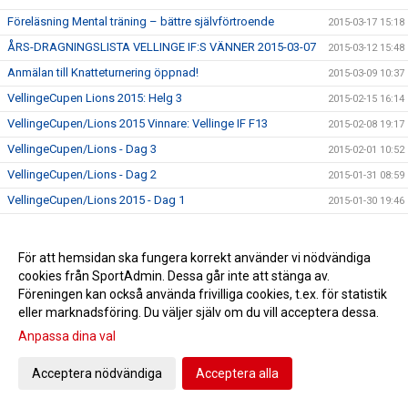
Föreläsning Mental träning – bättre självförtroende
2015-03-17 15:18
ÅRS-DRAGNINGSLISTA VELLINGE IF:S VÄNNER 2015-03-07
2015-03-12 15:48
Anmälan till Knatteturnering öppnad!
2015-03-09 10:37
VellingeCupen Lions 2015: Helg 3
2015-02-15 16:14
VellingeCupen/Lions 2015 Vinnare: Vellinge IF F13
2015-02-08 19:17
VellingeCupen/Lions - Dag 3
2015-02-01 10:52
VellingeCupen/Lions - Dag 2
2015-01-31 08:59
VellingeCupen/Lions 2015 - Dag 1
2015-01-30 19:46
2015-01-29 12:23
P05 i LB07 Futsal Cup
2015-01-28 11:21
För att hemsidan ska fungera korrekt använder vi nödvändiga
cookies från SportAdmin. Dessa går inte att stänga av.
Vellinge IFs ny profil - Intersport Mobilia
2015-01-26 16:49
Föreningen kan också använda frivilliga cookies, t.ex. för statistik
Kallelse till årsmöte 24/feb kl 19.00
2015-01-22 12:47
eller marknadsföring. Du väljer själv om du vill acceptera dessa.
Stor intresse på domarkursen för Futsal
2015-01-21 18:09
Anpassa dina val
Vellinge IF statistik 1951-1979
2015-01-13 15:37
Acceptera nödvändiga
Acceptera alla
Cornelia Hansson till FC Rosengård U17
2015-01-13 15:33
P05 Final i Bråhögscupen Staffanstorp
2015-01-08 11:04