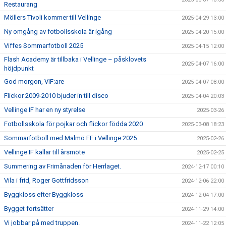
Restaurang
Möllers Tivoli kommer till Vellinge
2025-04-29 13:00
Ny omgång av fotbollsskola är igång
2025-04-20 15:00
Viffes Sommarfotboll 2025
2025-04-15 12:00
Flash Academy är tillbaka i Vellinge – påsklovets
2025-04-07 16:00
höjdpunkt
God morgon, VIF:are
2025-04-07 08:00
Flickor 2009-2010 bjuder in till disco
2025-04-04 20:03
Vellinge IF har en ny styrelse
2025-03-26
Fotbollsskola för pojkar och flickor födda 2020
2025-03-08 18:23
Sommarfotboll med Malmö FF i Vellinge 2025
2025-02-26
Vellinge IF kallar till årsmöte
2025-02-25
Summering av Frimånaden för Herrlaget.
2024-12-17 00:10
Vila i frid, Roger Gottfridsson
2024-12-06 22:00
Byggkloss efter Byggkloss
2024-12-04 17:00
Bygget fortsätter
2024-11-29 14:00
Vi jobbar på med truppen.
2024-11-22 12:05