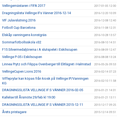
Vellingemästaren i FIFA 2017
2017-01-05 12:00
Dragningslista Vellinge IFs Vänner 2016-12-14
2016-12-20 10:09
VIF Julavslutning 2016
2016-12-08 12:40
Fotboll Cup Barcelona
2016-11-08 12:31
Elskåp vanningens konstgräs
2016-10-28 13:57
Sommarfotbollsskola v32
2016-08-10 14:51
F15 Silvermedaljörerna i A slutspelet i Eskilscupen
2016-08-09 12:47
Vellinge P-05 i Eskilscupen
2016-08-08 13:24
Linnea Prytz och Filippa Ovenberger till Elitlägret i Halmstad
2016-05-26 09:53
VellingeCupen Lions 2016
2016-02-14 07:23
Viffeprylar kan köpas från kiosk på Vellinge IP/Vanningen
2016-02-10 11:58
KG
DRAGNINGSLISTA VELLINGE IF:S VÄNNER 2016-02-05
2016-01-21 14:01
Kallelse till Årsmöte 29/feb kl 19.00
2016-01-21 13:11
DRAGNINGSLISTA VELLINGE IF:S VÄNNER 2015-12-11
2015-12-17 09:25
Årets pristagare
2015-12-14 09:51