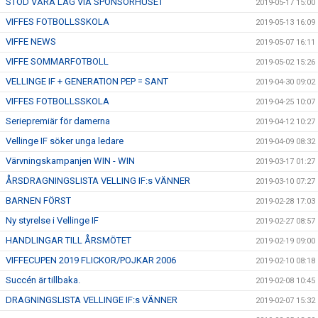
STÖD VÅRA LAG VIA SPONSORHUSET
2019-05-17 15:00
VIFFES FOTBOLLSSKOLA
2019-05-13 16:09
VIFFE NEWS
2019-05-07 16:11
VIFFE SOMMARFOTBOLL
2019-05-02 15:26
VELLINGE IF + GENERATION PEP = SANT
2019-04-30 09:02
VIFFES FOTBOLLSSKOLA
2019-04-25 10:07
Seriepremiär för damerna
2019-04-12 10:27
Vellinge IF söker unga ledare
2019-04-09 08:32
Värvningskampanjen WIN - WIN
2019-03-17 01:27
ÅRSDRAGNINGSLISTA VELLING IF:s VÄNNER
2019-03-10 07:27
BARNEN FÖRST
2019-02-28 17:03
Ny styrelse i Vellinge IF
2019-02-27 08:57
HANDLINGAR TILL ÅRSMÖTET
2019-02-19 09:00
VIFFECUPEN 2019 FLICKOR/POJKAR 2006
2019-02-10 08:18
Succén är tillbaka.
2019-02-08 10:45
DRAGNINGSLISTA VELLINGE IF:s VÄNNER
2019-02-07 15:32