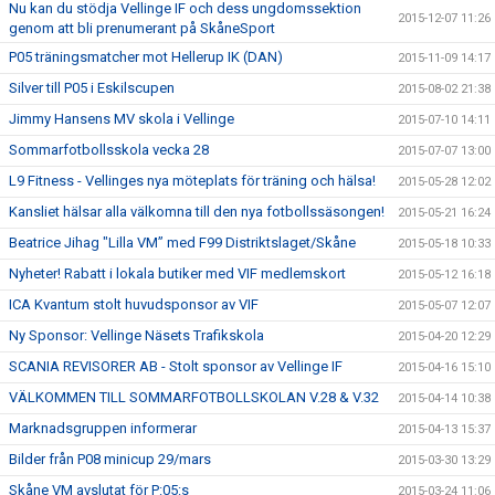
Nu kan du stödja Vellinge IF och dess ungdomssektion
2015-12-07 11:26
genom att bli prenumerant på SkåneSport
P05 träningsmatcher mot Hellerup IK (DAN)
2015-11-09 14:17
Silver till P05 i Eskilscupen
2015-08-02 21:38
Jimmy Hansens MV skola i Vellinge
2015-07-10 14:11
Sommarfotbollsskola vecka 28
2015-07-07 13:00
L9 Fitness - Vellinges nya möteplats för träning och hälsa!
2015-05-28 12:02
Kansliet hälsar alla välkomna till den nya fotbollssäsongen!
2015-05-21 16:24
Beatrice Jihag "Lilla VM” med F99 Distriktslaget/Skåne
2015-05-18 10:33
Nyheter! Rabatt i lokala butiker med VIF medlemskort
2015-05-12 16:18
ICA Kvantum stolt huvudsponsor av VIF
2015-05-07 12:07
Ny Sponsor: Vellinge Näsets Trafikskola
2015-04-20 12:29
SCANIA REVISORER AB - Stolt sponsor av Vellinge IF
2015-04-16 15:10
VÄLKOMMEN TILL SOMMARFOTBOLLSKOLAN V.28 & V.32
2015-04-14 10:38
Marknadsgruppen informerar
2015-04-13 15:37
Bilder från P08 minicup 29/mars
2015-03-30 13:29
Skåne VM avslutat för P:05:s
2015-03-24 11:06