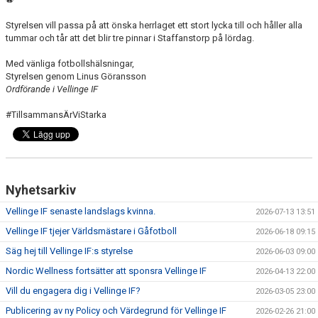
Styrelsen vill passa på att önska herrlaget ett stort lycka till och håller alla
tummar och tår att det blir tre pinnar i Staffanstorp på lördag.
Med vänliga fotbollshälsningar,
Styrelsen genom Linus Göransson
Ordförande i Vellinge IF
#TillsammansÄrViStarka
Nyhetsarkiv
Vellinge IF senaste landslags kvinna.
2026-07-13 13:51
Vellinge IF tjejer Världsmästare i Gåfotboll
2026-06-18 09:15
Säg hej till Vellinge IF:s styrelse
2026-06-03 09:00
Nordic Wellness fortsätter att sponsra Vellinge IF
2026-04-13 22:00
Vill du engagera dig i Vellinge IF?
2026-03-05 23:00
Publicering av ny Policy och Värdegrund för Vellinge IF
2026-02-26 21:00