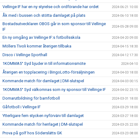
Vellinge IF har en ny styrelse och ordförande har ordet
2024-06-21 10:00
Åk med i bussen och stötta damlaget på plats
2024-06-10 18:00
Bostadsutvecklaren OBOS går in som sponsor till Vellinge
2024-05-28 09:00
IF
En ny omgång av Vellinge IF:s fotbollsskola
2024-04-20 09:00
Möllers Tivoli kommer återigen tillbaka
2024-04-15 18:30
Disco i Vellinge Sporthall
2024-04-12 17:30
1KOMMA5° Syd bjuder in till informationsmöte
2024-04-10
Återigen en topplacering i BingoLotto-försäljningen
2024-04-03 18:00
Kommande match för damlaget | DM-slutspel
2024-04-03 00:15
1KOMMA5° Syd välkomnas som ny sponsor till Vellinge IF
2024-04-02 23:15
Domarutbildning för barnfotboll
2024-03-31 18:00
Gåfotboll i Vellinge IF
2024-03-29 18:00
Ytterligare fem stycken nyförvärv till damlaget
2024-03-27 18:00
Kommande match för herrlaget | DM-slutspel
2024-03-25 22:00
Prova på golf hos Söderslätts GK
2024-03-23 08:00