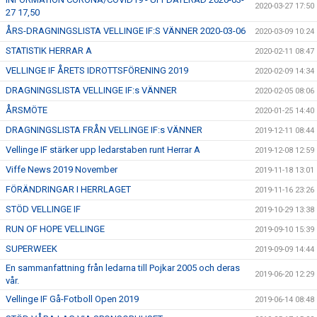
2020-03-27 17:50
27 17,50
ÅRS-DRAGNINGSLISTA VELLINGE IF:S VÄNNER 2020-03-06
2020-03-09 10:24
STATISTIK HERRAR A
2020-02-11 08:47
VELLINGE IF ÅRETS IDROTTSFÖRENING 2019
2020-02-09 14:34
DRAGNINGSLISTA VELLINGE IF:s VÄNNER
2020-02-05 08:06
ÅRSMÖTE
2020-01-25 14:40
DRAGNINGSLISTA FRÅN VELLINGE IF:s VÄNNER
2019-12-11 08:44
Vellinge IF stärker upp ledarstaben runt Herrar A
2019-12-08 12:59
Viffe News 2019 November
2019-11-18 13:01
FÖRÄNDRINGAR I HERRLAGET
2019-11-16 23:26
STÖD VELLINGE IF
2019-10-29 13:38
RUN OF HOPE VELLINGE
2019-09-10 15:39
SUPERWEEK
2019-09-09 14:44
En sammanfattning från ledarna till Pojkar 2005 och deras
2019-06-20 12:29
vår.
Vellinge IF Gå-Fotboll Open 2019
2019-06-14 08:48