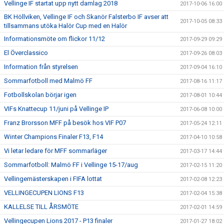
Vellinge IF startat upp nytt damlag 2018
2017-10-06 16:00
BK Höllviken, Vellinge IF och Skanör Falsterbo IF avser att
2017-10-05 08:33
tillsammans utöka Halör Cup med en Halör
Informationsmöte om flickor 11/12
2017-09-29 09:29
El Överclassico
2017-09-26 08:03
Information från styrelsen
2017-09-04 16:10
Sommarfotboll med Malmö FF
2017-08-16 11:17
Fotbollskolan börjar igen
2017-08-01 10:44
VIFs Knattecup 11/juni på Vellinge IP
2017-06-08 10:00
Franz Brorsson MFF på besök hos VIF P07
2017-05-24 12:11
Winter Champions Finaler F13, F14
2017-04-10 10:58
Vi letar ledare för MFF sommarläger
2017-03-17 14:44
Sommarfotboll: Malmö FF i Vellinge 15-17/aug
2017-02-15 11:20
Vellingemästerskapen i FIFA lottat
2017-02-08 12:23
VELLINGECUPEN LIONS F13
2017-02-04 15:38
KALLELSE TILL ÅRSMÖTE
2017-02-01 14:59
Vellingecupen Lions 2017 - P13 finaler
2017-01-27 18:02