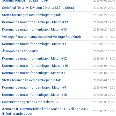
Sommarfotboll med Malmö FF
2023-07-02 22:45
Seriefinal för U19 i Division 2 Herr J Skåne Södra
2023-06-24 22:30
Stötta föreningen och damlaget digitalt
2023-06-22 12:00
Kommande match för damlaget | Match #12
2023-06-21 17:00
Kommande match för herrlaget | Match #13
2023-06-20 18:30
Vellinge IF startar samarbete med Vellinge Fotoklubb
2023-06-18 16:00
Kommande match för damlaget | Match #11
2023-06-16 13:00
Återigen dags för derby
2023-06-15 18:30
Kommande match för herrlaget | Match #12
2023-06-15 13:00
Kommande match för damlaget | Match #10
2023-06-08 15:00
Kommande match för herrlaget | Match #11
2023-06-07 13:00
Stötta föreningen och damlaget digitalt
2023-06-01 19:00
Kommande match för damlaget | Match #9
2023-06-01 16:30
Kommande match för herrlaget | Match #10
2023-05-31 20:00
Söderslättsdagen hos Söderslätts GK
2023-05-30 20:00
Anmälan till Sommarfotboll med Malmö FF i Vellinge 2023
2023-05-29 12:00
är fortfarande öppen