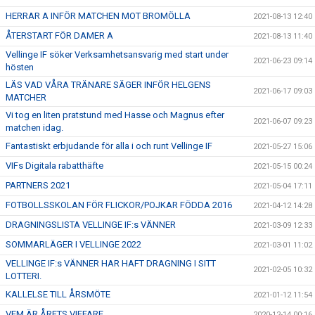
HERRAR A INFÖR MATCHEN MOT BROMÖLLA
2021-08-13 12:40
ÅTERSTART FÖR DAMER A
2021-08-13 11:40
Vellinge IF söker Verksamhetsansvarig med start under
2021-06-23 09:14
hösten
LÄS VAD VÅRA TRÄNARE SÄGER INFÖR HELGENS
2021-06-17 09:03
MATCHER
Vi tog en liten pratstund med Hasse och Magnus efter
2021-06-07 09:23
matchen idag.
Fantastiskt erbjudande för alla i och runt Vellinge IF
2021-05-27 15:06
VIFs Digitala rabatthäfte
2021-05-15 00:24
PARTNERS 2021
2021-05-04 17:11
FOTBOLLSSKOLAN FÖR FLICKOR/POJKAR FÖDDA 2016
2021-04-12 14:28
DRAGNINGSLISTA VELLINGE IF:s VÄNNER
2021-03-09 12:33
SOMMARLÄGER I VELLINGE 2022
2021-03-01 11:02
VELLINGE IF:s VÄNNER HAR HAFT DRAGNING I SITT
2021-02-05 10:32
LOTTERI.
KALLELSE TILL ÅRSMÖTE
2021-01-12 11:54
VEM ÄR ÅRETS VIFFARE
2020-12-14 00:16