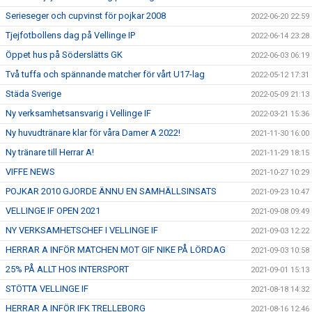
Serieseger och cupvinst för pojkar 2008
2022-06-20 22:59
Tjejfotbollens dag på Vellinge IP
2022-06-14 23:28
Öppet hus på Söderslätts GK
2022-06-03 06:19
Två tuffa och spännande matcher för vårt U17-lag
2022-05-12 17:31
Städa Sverige
2022-05-09 21:13
Ny verksamhetsansvarig i Vellinge IF
2022-03-21 15:36
Ny huvudtränare klar för våra Damer A 2022!
2021-11-30 16:00
Ny tränare till Herrar A!
2021-11-29 18:15
VIFFE NEWS
2021-10-27 10:29
POJKAR 2010 GJORDE ÄNNU EN SAMHÄLLSINSATS
2021-09-23 10:47
VELLINGE IF OPEN 2021
2021-09-08 09:49
NY VERKSAMHETSCHEF I VELLINGE IF
2021-09-03 12:22
HERRAR A INFÖR MATCHEN MOT GIF NIKE PÅ LÖRDAG
2021-09-03 10:58
25% PÅ ALLT HOS INTERSPORT
2021-09-01 15:13
STÖTTA VELLINGE IF
2021-08-18 14:32
HERRAR A INFÖR IFK TRELLEBORG
2021-08-16 12:46