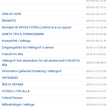
2019-02-05 13:30
2019-01-31 10:10
SPIN OF HOPE
2019-01-30 15:07
ÅRSMÖTE
2019-01-29 23:22
Anmälan till VIFFES FOTBOLLSSKOLA är nu öppen!
2019-01-22 18:48
ISMETS TIPS & ÖVNINGSBANK
2019-01-09 09:38
Kontantfritt i Vellinge
2019-01-04 21:20
Dragningslista för Vellinge IF:s vänner
2018-12-13 08:30
Fotboll För Alla
2018-12-10 09:07
Vellinge IF fick stipendium för sitt arbete med Fotboll För
2018-12-08 08:07
Alla
Information gällande försäkring i Vellinge IF
2018-11-27 01:00
VIFFENEWS
2018-11-19 10:28
ÅRETS VIFFARE
2018-11-15 13:39
FOTBOLL FÖR ALLA
2018-10-16 15:21
Fotboll Fitness
2018-10-13 23:20
Målvaktsläger i Vellinge
2018-10-13 10:00