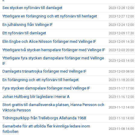
Sex stycken nyförvärv till damlaget
2023-12-28 12:00
Ytterligare en förlängning och ett nyförvärv till herrlaget
2023-12-27 12:00
En julhälsning från Vellinge IF
2023-12-24 12:00
Ett nyförvärv till damlaget
2023-12-09 17:30
Elin Engbe och Alice Nilsson förlänger med Vellinge IF
2023-12-09 14:30
Ytterligare två stycken herrspelare förlänger med Vellinge IF
2023-12-03 20:00
Ytterligare fyra stycken damspelare förlänger med Vellinge
2023-12-03 14:00
IF
Damlagets tränartrojka förlänger med Vellinge IF
2023-12-03 08:00
En förlängning och ett nyförvärv till herrlaget
2023-11-18 20:00
Fyra stycken damspelare förlänger med Vellinge IF
2023-11-17 17:00
Johan Hultberg blir lagledare i Herrar A
2023-11-16 12:00
Stort grattis till damallsvenska platsen, Hanna Persson och
2023-11-12 14:00
Viktoria Persson
Tidningsurklipp från Trelleborgs Allehanda 1968
2023-11-10 14:00
Samarbete för att utbilda fler kvinnliga ledare inom
2023-11-08 14:00
fotbollen