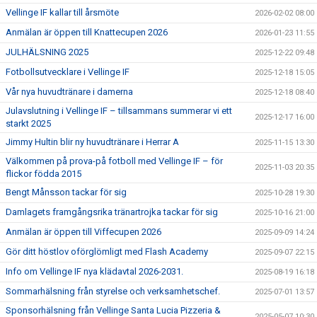
Vellinge IF kallar till årsmöte
2026-02-02 08:00
Anmälan är öppen till Knattecupen 2026
2026-01-23 11:55
JULHÄLSNING 2025
2025-12-22 09:48
Fotbollsutvecklare i Vellinge IF
2025-12-18 15:05
Vår nya huvudtränare i damerna
2025-12-18 08:40
Julavslutning i Vellinge IF – tillsammans summerar vi ett
2025-12-17 16:00
starkt 2025
Jimmy Hultin blir ny huvudtränare i Herrar A
2025-11-15 13:30
Välkommen på prova-på fotboll med Vellinge IF – för
2025-11-03 20:35
flickor födda 2015
Bengt Månsson tackar för sig
2025-10-28 19:30
Damlagets framgångsrika tränartrojka tackar för sig
2025-10-16 21:00
Anmälan är öppen till Viffecupen 2026
2025-09-09 14:24
Gör ditt höstlov oförglömligt med Flash Academy
2025-09-07 22:15
Info om Vellinge IF nya klädavtal 2026-2031.
2025-08-19 16:18
Sommarhälsning från styrelse och verksamhetschef.
2025-07-01 13:57
Sponsorhälsning från Vellinge Santa Lucia Pizzeria &
2025-05-07 10:30