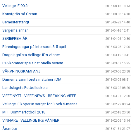
Vellinge IF 90 år
2018-08-15 13:13
Konstgräs på Östran
2018-08-08 14:10
Semesterstängt
2018-06-29 14:40
Sargerna är här
2018-04-16 12:41
SERIEPREMIÄR
2018-04-06 10:30
Föreningsdagar på Intersport 3-5 april
2018-03-28 17:06
Dragningslista Vellinge IF:s vänner.
2018-03-12 10:41
P16 kommer spela nationella serien!
2018-03-07 15:25
VÄRVNINGSKAMPANJ
2018-03-06 23:38
Damerna vann första matchen i DM
2018-03-05 08:51
Landslagets Fotbollsskola
2018-03-02 08:20
VIFFE NYTT - VIFFE NEWS - BREAKING VIFFE
2018-03-01 12:50
Vellinge IF köper in sarger för 3 och 5-manna
2018-02-22 00:24
MFF Sommarfotboll 2018
2018-02-18 20:30
VINNARE I VELLINGE IF:s VÄNNER
2018-02-06 13:14
Årsmöte
2018-01-31 21:07