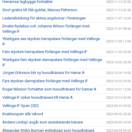
Herrarnas lagbygge fortsätter
2022-11-13 23:00
Stort grattis till SM-guldet, Marcus Petterson
2022-11-13 20:30
Ledarutbildning för aktiva ungdomar i föreningen
2022-11-07 12:00
Emelie Rydelius och Johanna Wilson förlänger med
2022-11-07 08:00
Vellinge IF
Ytterligare sex stycken herrspelare förlänger med Vellinge
2022-11-04 17:00
IF
Fem stycken herrspelare förlänger med Vellinge IF
2022-11-02 23:00
Ytterligare fem stycken damspelare förlänger med Vellinge
2022-10-26 23:00
IF
Jörgen Eriksson blir ny huvudtränare för Herrar A
2022-10-24 19:00
Fyra stycken damspelare förlänger med Vellinge IF
2022-10-22 23:00
Roger Nilsson fortsätter som huvudtränare för Damer A
2022-10-21 12:00
Vellinge IF söker huvudtränare till Herrar A
2022-10-13 20:00
Vellinge IF Open 2022
2022-09-19 23:00
Knattecupen slår rekord
2022-09-05 23:00
Anders Lindsjö avgår som assisterande tränare
2022-09-03 10:00
Alexander Striby Burman entledigas som huvudtränare
2022-09-03 09:00