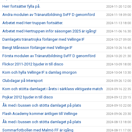
Herr fortsätter fylla på.
2024-11-20 12:00
Andra modulen av Tränarutbildning SvFF D genomförd
2024-11-18 09:00
Arbetet med Herr truppen fortsätter.
2024-11-13 18:00
Arbetet med Herrtruppen inför säsongen 2025 är igång!
2024-11-06 16:30
Damlagets tränartrojka förlänger med Vellinge IF
2024-10-27 09:00
Bengt Månsson förlänger med Vellinge IF
2024-10-26 16:40
Första modulen av Tränarutbildning SvFF D genomförd
2024-10-20 21:30
Flickor 2011-2012 bjuder in till disco
2024-10-09 18:00
Kom och hylla Vellinge IF:s damlag imorgon
2024-10-04 13:30
Clubdagar på Intersport
2024-09-26 12:00
Kom och stötta damlaget i årets i särklass viktigaste match
2024-09-16 22:35
Pojkar 2012 bjuder in till disco
2024-09-12 23:15
Åk med i bussen och stötta damlaget på plats
2024-09-10 22:00
Flash Academy kommer äntligen till Vellinge
2024-09-06 23:30
Åk med i bussen och stötta damlaget på plats
2024-08-13 18:00
Sommarfotbollen med Malmö FF är igång
2024-08-11 17:00