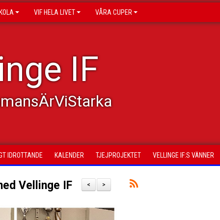
KOLA
VIF HELA LIVET
VÅRA CUPER
inge IF
mmansÄrViStarka
GT IDROTTANDE
KALENDER
TJEJPROJEKTET
VELLINGE IF:S VÄNNER
ed Vellinge IF
<
>