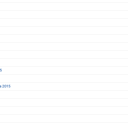
25
da 2015