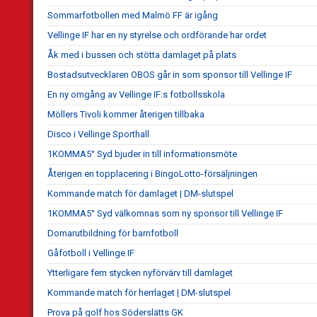
Sommarfotbollen med Malmö FF är igång
Vellinge IF har en ny styrelse och ordförande har ordet
Åk med i bussen och stötta damlaget på plats
Bostadsutvecklaren OBOS går in som sponsor till Vellinge IF
En ny omgång av Vellinge IF:s fotbollsskola
Möllers Tivoli kommer återigen tillbaka
Disco i Vellinge Sporthall
1KOMMA5° Syd bjuder in till informationsmöte
Återigen en topplacering i BingoLotto-försäljningen
Kommande match för damlaget | DM-slutspel
1KOMMA5° Syd välkomnas som ny sponsor till Vellinge IF
Domarutbildning för barnfotboll
Gåfotboll i Vellinge IF
Ytterligare fem stycken nyförvärv till damlaget
Kommande match för herrlaget | DM-slutspel
Prova på golf hos Söderslätts GK