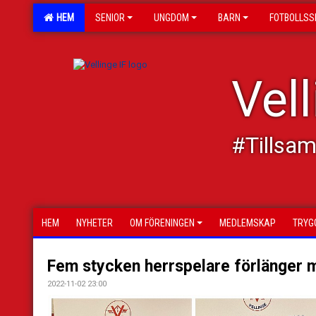
HEM
SENIOR
UNGDOM
BARN
FOTBOLLSS
Vell
#Tillsa
HEM
NYHETER
OM FÖRENINGEN
MEDLEMSKAP
TRYG
Fem stycken herrspelare förlänger m
2022-11-02 23:00