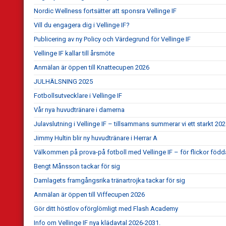
Nordic Wellness fortsätter att sponsra Vellinge IF
Vill du engagera dig i Vellinge IF?
Publicering av ny Policy och Värdegrund för Vellinge IF
Vellinge IF kallar till årsmöte
Anmälan är öppen till Knattecupen 2026
JULHÄLSNING 2025
Fotbollsutvecklare i Vellinge IF
Vår nya huvudtränare i damerna
Julavslutning i Vellinge IF – tillsammans summerar vi ett starkt 20
Jimmy Hultin blir ny huvudtränare i Herrar A
Välkommen på prova-på fotboll med Vellinge IF – för flickor föd
Bengt Månsson tackar för sig
Damlagets framgångsrika tränartrojka tackar för sig
Anmälan är öppen till Viffecupen 2026
Gör ditt höstlov oförglömligt med Flash Academy
Info om Vellinge IF nya klädavtal 2026-2031.