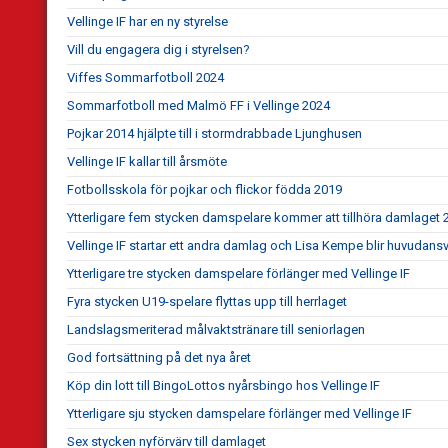
Vellinge IF har en ny styrelse
Vill du engagera dig i styrelsen?
Viffes Sommarfotboll 2024
Sommarfotboll med Malmö FF i Vellinge 2024
Pojkar 2014 hjälpte till i stormdrabbade Ljunghusen
Vellinge IF kallar till årsmöte
Fotbollsskola för pojkar och flickor födda 2019
Ytterligare fem stycken damspelare kommer att tillhöra damlaget 
Vellinge IF startar ett andra damlag och Lisa Kempe blir huvudansv
Ytterligare tre stycken damspelare förlänger med Vellinge IF
Fyra stycken U19-spelare flyttas upp till herrlaget
Landslagsmeriterad målvaktstränare till seniorlagen
God fortsättning på det nya året
Köp din lott till BingoLottos nyårsbingo hos Vellinge IF
Ytterligare sju stycken damspelare förlänger med Vellinge IF
Sex stycken nyförvärv till damlaget