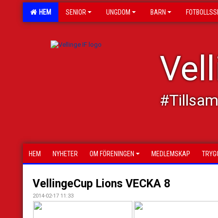
HEM
SENIOR
UNGDOM
BARN
FOTBOLLSS
Vell
#Tillsa
HEM
NYHETER
OM FÖRENINGEN
MEDLEMSKAP
TRYG
VellingeCup Lions VECKA 8
2014-02-17 11:33