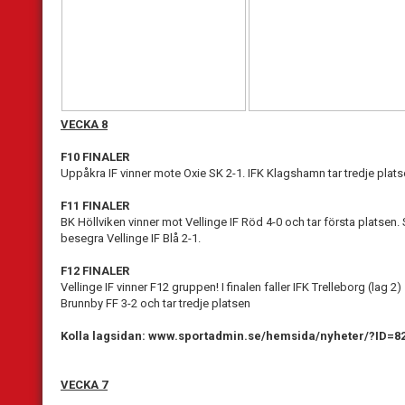
VECKA 8
F10 FINALER
Uppåkra IF vinner mote Oxie SK 2-1. IFK Klagshamn tar tredje plats
F11 FINALER
BK Höllviken vinner mot Vellinge IF Röd 4-0 och tar första platsen.
besegra Vellinge IF Blå 2-1.
F12 FINALER
Vellinge IF vinner F12 gruppen! I finalen faller IFK Trelleborg (lag 2
Brunnby FF 3-2 och tar tredje platsen
Kolla lagsidan: w
ww.sportadmin.se/hemsida/nyheter/?ID=8
VECKA 7