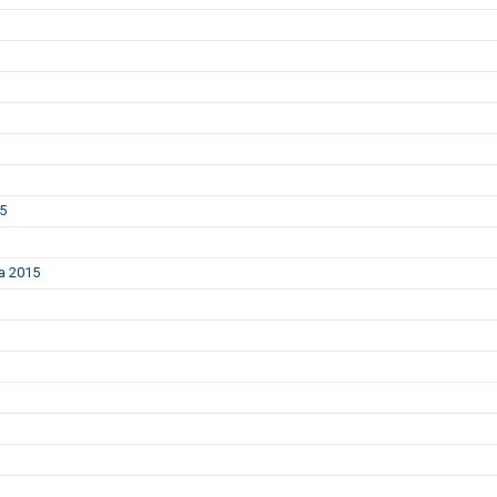
25
da 2015