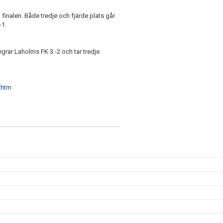
finalen. Både tredje och fjärde plats går
-1.
egrar Laholms FK 3 -2 och tar tredje
.htm