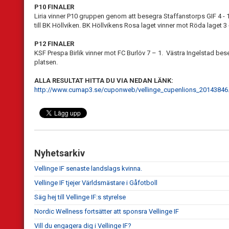
P10 FINALER
Liria vinner P10 gruppen genom att besegra Staffanstorps GIF 4 - 1 
till BK Höllviken. BK Höllvikens Rosa laget vinner mot Röda laget 3 
P12 FINALER
KSF Prespa Birlik vinner mot FC Burlöv 7 – 1. Västra Ingelstad bes
platsen.
ALLA RESULTAT HITTA DU VIA NEDAN LÄNK:
http://www.cumap3.se/cuponweb/vellinge_cupenlions_20143846
Nyhetsarkiv
Vellinge IF senaste landslags kvinna.
Vellinge IF tjejer Världsmästare i Gåfotboll
Säg hej till Vellinge IF:s styrelse
Nordic Wellness fortsätter att sponsra Vellinge IF
Vill du engagera dig i Vellinge IF?