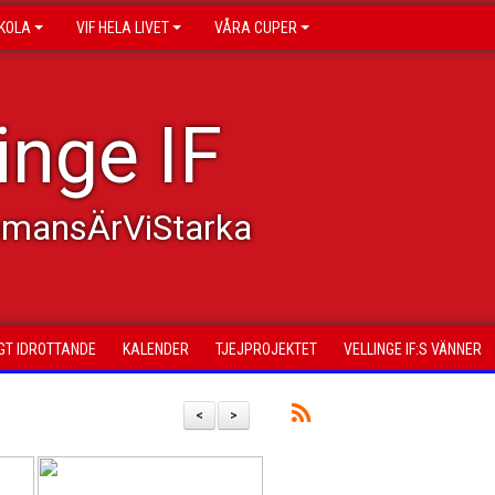
KOLA
VIF HELA LIVET
VÅRA CUPER
inge IF
mmansÄrViStarka
GT IDROTTANDE
KALENDER
TJEJPROJEKTET
VELLINGE IF:S VÄNNER
<
>