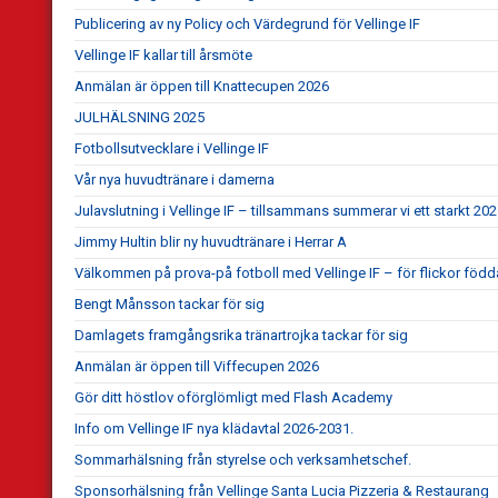
Publicering av ny Policy och Värdegrund för Vellinge IF
Vellinge IF kallar till årsmöte
Anmälan är öppen till Knattecupen 2026
JULHÄLSNING 2025
Fotbollsutvecklare i Vellinge IF
Vår nya huvudtränare i damerna
Julavslutning i Vellinge IF – tillsammans summerar vi ett starkt 20
Jimmy Hultin blir ny huvudtränare i Herrar A
Välkommen på prova-på fotboll med Vellinge IF – för flickor föd
Bengt Månsson tackar för sig
Damlagets framgångsrika tränartrojka tackar för sig
Anmälan är öppen till Viffecupen 2026
Gör ditt höstlov oförglömligt med Flash Academy
Info om Vellinge IF nya klädavtal 2026-2031.
Sommarhälsning från styrelse och verksamhetschef.
Sponsorhälsning från Vellinge Santa Lucia Pizzeria & Restaurang