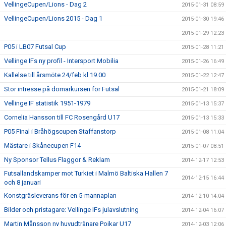
VellingeCupen/Lions - Dag 2
2015-01-31 08:59
VellingeCupen/Lions 2015 - Dag 1
2015-01-30 19:46
2015-01-29 12:23
P05 i LB07 Futsal Cup
2015-01-28 11:21
Vellinge IFs ny profil - Intersport Mobilia
2015-01-26 16:49
Kallelse till årsmöte 24/feb kl 19.00
2015-01-22 12:47
Stor intresse på domarkursen för Futsal
2015-01-21 18:09
Vellinge IF statistik 1951-1979
2015-01-13 15:37
Cornelia Hansson till FC Rosengård U17
2015-01-13 15:33
P05 Final i Bråhögscupen Staffanstorp
2015-01-08 11:04
Mästare i Skånecupen F14
2015-01-07 08:51
Ny Sponsor Tellus Flaggor & Reklam
2014-12-17 12:53
Futsallandskamper mot Turkiet i Malmö Baltiska Hallen 7
2014-12-15 16:44
och 8 januari
Konstgräsleverans för en 5-mannaplan
2014-12-10 14:04
Bilder och pristagare: Vellinge IFs julavslutning
2014-12-04 16:07
Martin Månsson ny huvudtränare Pojkar U17
2014-12-03 12:06