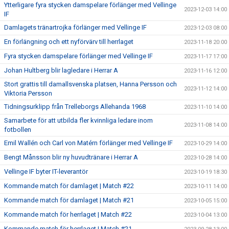
Ytterligare fyra stycken damspelare förlänger med Vellinge
2023-12-03 14:00
IF
Damlagets tränartrojka förlänger med Vellinge IF
2023-12-03 08:00
En förlängning och ett nyförvärv till herrlaget
2023-11-18 20:00
Fyra stycken damspelare förlänger med Vellinge IF
2023-11-17 17:00
Johan Hultberg blir lagledare i Herrar A
2023-11-16 12:00
Stort grattis till damallsvenska platsen, Hanna Persson och
2023-11-12 14:00
Viktoria Persson
Tidningsurklipp från Trelleborgs Allehanda 1968
2023-11-10 14:00
Samarbete för att utbilda fler kvinnliga ledare inom
2023-11-08 14:00
fotbollen
Emil Wallén och Carl von Matérn förlänger med Vellinge IF
2023-10-29 14:00
Bengt Månsson blir ny huvudtränare i Herrar A
2023-10-28 14:00
Vellinge IF byter IT-leverantör
2023-10-19 18:30
Kommande match för damlaget | Match #22
2023-10-11 14:00
Kommande match för damlaget | Match #21
2023-10-05 15:00
Kommande match för herrlaget | Match #22
2023-10-04 13:00
Kommande match för herrlaget | Match #21