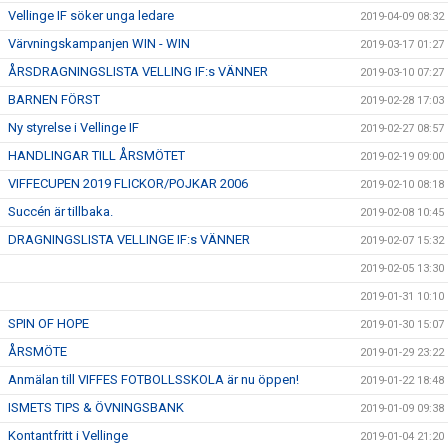
Vellinge IF söker unga ledare
2019-04-09 08:32
Värvningskampanjen WIN - WIN
2019-03-17 01:27
ÅRSDRAGNINGSLISTA VELLING IF:s VÄNNER
2019-03-10 07:27
BARNEN FÖRST
2019-02-28 17:03
Ny styrelse i Vellinge IF
2019-02-27 08:57
HANDLINGAR TILL ÅRSMÖTET
2019-02-19 09:00
VIFFECUPEN 2019 FLICKOR/POJKAR 2006
2019-02-10 08:18
Succén är tillbaka.
2019-02-08 10:45
DRAGNINGSLISTA VELLINGE IF:s VÄNNER
2019-02-07 15:32
2019-02-05 13:30
2019-01-31 10:10
SPIN OF HOPE
2019-01-30 15:07
ÅRSMÖTE
2019-01-29 23:22
Anmälan till VIFFES FOTBOLLSSKOLA är nu öppen!
2019-01-22 18:48
ISMETS TIPS & ÖVNINGSBANK
2019-01-09 09:38
Kontantfritt i Vellinge
2019-01-04 21:20