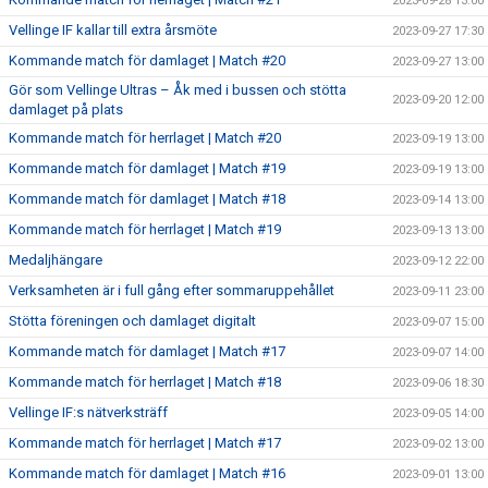
2023-09-28 13:00
Vellinge IF kallar till extra årsmöte
2023-09-27 17:30
Kommande match för damlaget | Match #20
2023-09-27 13:00
Gör som Vellinge Ultras – Åk med i bussen och stötta
2023-09-20 12:00
damlaget på plats
Kommande match för herrlaget | Match #20
2023-09-19 13:00
Kommande match för damlaget | Match #19
2023-09-19 13:00
Kommande match för damlaget | Match #18
2023-09-14 13:00
Kommande match för herrlaget | Match #19
2023-09-13 13:00
Medaljhängare
2023-09-12 22:00
Verksamheten är i full gång efter sommaruppehållet
2023-09-11 23:00
Stötta föreningen och damlaget digitalt
2023-09-07 15:00
Kommande match för damlaget | Match #17
2023-09-07 14:00
Kommande match för herrlaget | Match #18
2023-09-06 18:30
Vellinge IF:s nätverksträff
2023-09-05 14:00
Kommande match för herrlaget | Match #17
2023-09-02 13:00
Kommande match för damlaget | Match #16
2023-09-01 13:00