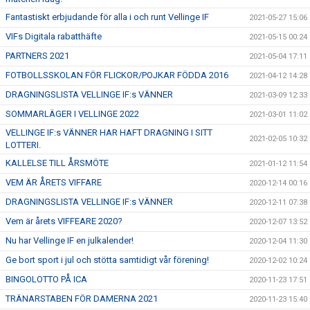
Fantastiskt erbjudande för alla i och runt Vellinge IF
2021-05-27 15:06
VIFs Digitala rabatthäfte
2021-05-15 00:24
PARTNERS 2021
2021-05-04 17:11
FOTBOLLSSKOLAN FÖR FLICKOR/POJKAR FÖDDA 2016
2021-04-12 14:28
DRAGNINGSLISTA VELLINGE IF:s VÄNNER
2021-03-09 12:33
SOMMARLÄGER I VELLINGE 2022
2021-03-01 11:02
VELLINGE IF:s VÄNNER HAR HAFT DRAGNING I SITT
2021-02-05 10:32
LOTTERI.
KALLELSE TILL ÅRSMÖTE
2021-01-12 11:54
VEM ÄR ÅRETS VIFFARE
2020-12-14 00:16
DRAGNINGSLISTA VELLINGE IF:s VÄNNER
2020-12-11 07:38
Vem är årets VIFFEARE 2020?
2020-12-07 13:52
Nu har Vellinge IF en julkalender!
2020-12-04 11:30
Ge bort sport i jul och stötta samtidigt vår förening!
2020-12-02 10:24
BINGOLOTTO PÅ ICA
2020-11-23 17:51
TRÄNARSTABEN FÖR DAMERNA 2021
2020-11-23 15:40