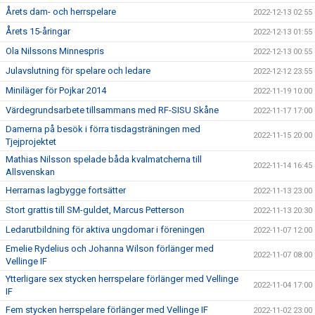
Årets dam- och herrspelare
2022-12-13 02:55
Årets 15-åringar
2022-12-13 01:55
Ola Nilssons Minnespris
2022-12-13 00:55
Julavslutning för spelare och ledare
2022-12-12 23:55
Miniläger för Pojkar 2014
2022-11-19 10:00
Värdegrundsarbete tillsammans med RF-SISU Skåne
2022-11-17 17:00
Damerna på besök i förra tisdagsträningen med
2022-11-15 20:00
Tjejprojektet
Mathias Nilsson spelade båda kvalmatcherna till
2022-11-14 16:45
Allsvenskan
Herrarnas lagbygge fortsätter
2022-11-13 23:00
Stort grattis till SM-guldet, Marcus Petterson
2022-11-13 20:30
Ledarutbildning för aktiva ungdomar i föreningen
2022-11-07 12:00
Emelie Rydelius och Johanna Wilson förlänger med
2022-11-07 08:00
Vellinge IF
Ytterligare sex stycken herrspelare förlänger med Vellinge
2022-11-04 17:00
IF
Fem stycken herrspelare förlänger med Vellinge IF
2022-11-02 23:00