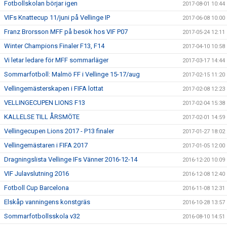
Fotbollskolan börjar igen
2017-08-01 10:44
VIFs Knattecup 11/juni på Vellinge IP
2017-06-08 10:00
Franz Brorsson MFF på besök hos VIF P07
2017-05-24 12:11
Winter Champions Finaler F13, F14
2017-04-10 10:58
Vi letar ledare för MFF sommarläger
2017-03-17 14:44
Sommarfotboll: Malmö FF i Vellinge 15-17/aug
2017-02-15 11:20
Vellingemästerskapen i FIFA lottat
2017-02-08 12:23
VELLINGECUPEN LIONS F13
2017-02-04 15:38
KALLELSE TILL ÅRSMÖTE
2017-02-01 14:59
Vellingecupen Lions 2017 - P13 finaler
2017-01-27 18:02
Vellingemästaren i FIFA 2017
2017-01-05 12:00
Dragningslista Vellinge IFs Vänner 2016-12-14
2016-12-20 10:09
VIF Julavslutning 2016
2016-12-08 12:40
Fotboll Cup Barcelona
2016-11-08 12:31
Elskåp vanningens konstgräs
2016-10-28 13:57
Sommarfotbollsskola v32
2016-08-10 14:51