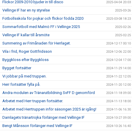
Flickor 2009-2010 bjuder in till disco
2025-04-04 20:03
Vellinge IF har en ny styrelse
2025-03-26
Fotbollsskola för pojkar och flickor födda 2020
2025-03-08 18:23
Sommarfotboll med Malmö FF i Vellinge 2025
2025-02-26
Vellinge IF kallar till årsmöte
2025-02-25
Summering av Frimånaden för Herrlaget.
2024-12-17 00:10
Vila i frid, Roger Gottfridsson
2024-12-06 22:00
Byggkloss efter Byggkloss
2024-12-04 17:00
Bygget fortsätter
2024-11-29 14:00
Vi jobbar på med truppen.
2024-11-22 12:05
Herr fortsätter fylla på.
2024-11-20 12:00
Andra modulen av Tränarutbildning SvFF D genomförd
2024-11-18 09:00
Arbetet med Herr truppen fortsätter.
2024-11-13 18:00
Arbetet med Herrtruppen inför säsongen 2025 är igång!
2024-11-06 16:30
Damlagets tränartrojka förlänger med Vellinge IF
2024-10-27 09:00
Bengt Månsson förlänger med Vellinge IF
2024-10-26 16:40