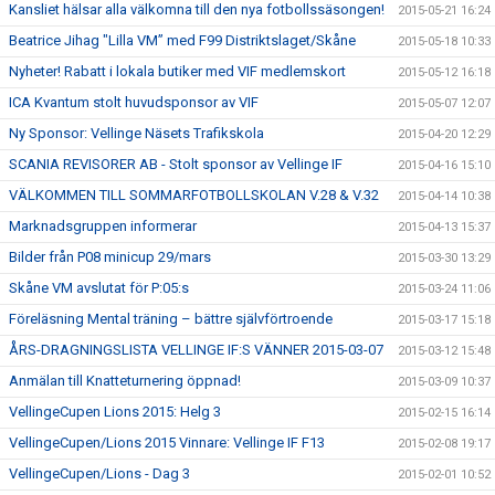
Kansliet hälsar alla välkomna till den nya fotbollssäsongen!
2015-05-21 16:24
Beatrice Jihag "Lilla VM” med F99 Distriktslaget/Skåne
2015-05-18 10:33
Nyheter! Rabatt i lokala butiker med VIF medlemskort
2015-05-12 16:18
ICA Kvantum stolt huvudsponsor av VIF
2015-05-07 12:07
Ny Sponsor: Vellinge Näsets Trafikskola
2015-04-20 12:29
SCANIA REVISORER AB - Stolt sponsor av Vellinge IF
2015-04-16 15:10
VÄLKOMMEN TILL SOMMARFOTBOLLSKOLAN V.28 & V.32
2015-04-14 10:38
Marknadsgruppen informerar
2015-04-13 15:37
Bilder från P08 minicup 29/mars
2015-03-30 13:29
Skåne VM avslutat för P:05:s
2015-03-24 11:06
Föreläsning Mental träning – bättre självförtroende
2015-03-17 15:18
ÅRS-DRAGNINGSLISTA VELLINGE IF:S VÄNNER 2015-03-07
2015-03-12 15:48
Anmälan till Knatteturnering öppnad!
2015-03-09 10:37
VellingeCupen Lions 2015: Helg 3
2015-02-15 16:14
VellingeCupen/Lions 2015 Vinnare: Vellinge IF F13
2015-02-08 19:17
VellingeCupen/Lions - Dag 3
2015-02-01 10:52