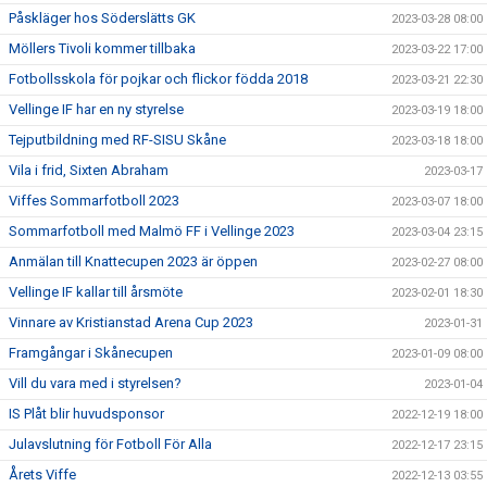
Påskläger hos Söderslätts GK
2023-03-28 08:00
Möllers Tivoli kommer tillbaka
2023-03-22 17:00
Fotbollsskola för pojkar och flickor födda 2018
2023-03-21 22:30
Vellinge IF har en ny styrelse
2023-03-19 18:00
Tejputbildning med RF-SISU Skåne
2023-03-18 18:00
Vila i frid, Sixten Abraham
2023-03-17
Viffes Sommarfotboll 2023
2023-03-07 18:00
Sommarfotboll med Malmö FF i Vellinge 2023
2023-03-04 23:15
Anmälan till Knattecupen 2023 är öppen
2023-02-27 08:00
Vellinge IF kallar till årsmöte
2023-02-01 18:30
Vinnare av Kristianstad Arena Cup 2023
2023-01-31
Framgångar i Skånecupen
2023-01-09 08:00
Vill du vara med i styrelsen?
2023-01-04
IS Plåt blir huvudsponsor
2022-12-19 18:00
Julavslutning för Fotboll För Alla
2022-12-17 23:15
Årets Viffe
2022-12-13 03:55