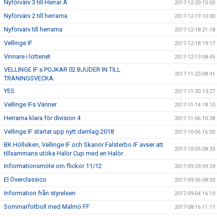
Nyförvärv 3 till Herrar A
2017-12-20 10:00
Nyförvärv 2 till herrarna
2017-12-19 10:00
Nyförvärv till herrarna
2017-12-18 21:18
Vellinge IF
2017-12-18 19:17
Vinnare i lotteriet
2017-12-13 08:45
VELLINGE IF:s POJKAR 02 BJUDER IN TILL
2017-11-23 08:41
TRÄNINGSVECKA.
YES
2017-11-20 13:27
Vellinge IFs Vänner
2017-11-14 18:10
Herrarna klara för division 4
2017-11-06 10:38
Vellinge IF startat upp nytt damlag 2018
2017-10-06 16:00
BK Höllviken, Vellinge IF och Skanör Falsterbo IF avser att
2017-10-05 08:33
tillsammans utöka Halör Cup med en Halör
Informationsmöte om flickor 11/12
2017-09-29 09:29
El Överclassico
2017-09-26 08:03
Information från styrelsen
2017-09-04 16:10
Sommarfotboll med Malmö FF
2017-08-16 11:17