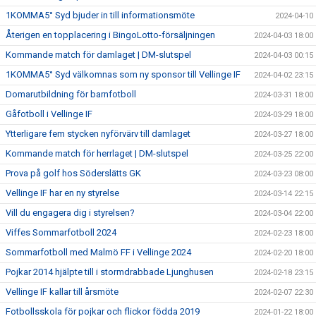
1KOMMA5° Syd bjuder in till informationsmöte
2024-04-10
Återigen en topplacering i BingoLotto-försäljningen
2024-04-03 18:00
Kommande match för damlaget | DM-slutspel
2024-04-03 00:15
1KOMMA5° Syd välkomnas som ny sponsor till Vellinge IF
2024-04-02 23:15
Domarutbildning för barnfotboll
2024-03-31 18:00
Gåfotboll i Vellinge IF
2024-03-29 18:00
Ytterligare fem stycken nyförvärv till damlaget
2024-03-27 18:00
Kommande match för herrlaget | DM-slutspel
2024-03-25 22:00
Prova på golf hos Söderslätts GK
2024-03-23 08:00
Vellinge IF har en ny styrelse
2024-03-14 22:15
Vill du engagera dig i styrelsen?
2024-03-04 22:00
Viffes Sommarfotboll 2024
2024-02-23 18:00
Sommarfotboll med Malmö FF i Vellinge 2024
2024-02-20 18:00
Pojkar 2014 hjälpte till i stormdrabbade Ljunghusen
2024-02-18 23:15
Vellinge IF kallar till årsmöte
2024-02-07 22:30
Fotbollsskola för pojkar och flickor födda 2019
2024-01-22 18:00