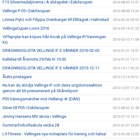
F15 Silvermedaljörerna i A slutspelet i Eskilscupen
2016-08-09 12:47
Vellinge P-05 i Eskilscupen
2016-08-08 13:24
Linnea Prytz och Filippa Ovenberger till Elitlägret i Halmstad
2016-05-26 09:53
VellingeCupen Lions 2016
2016-02-14 07:23
Viffeprylar kan köpas från kiosk på Vellinge IP/Vanningen
2016-02-10 11:58
KG
DRAGNINGSLISTA VELLINGE IF:S VÄNNER 2016-02-05
2016-01-21 14:01
Kallelse till Årsmöte 29/feb kl 19.00
2016-01-21 13:11
DRAGNINGSLISTA VELLINGE IF:S VÄNNER 2015-12-11
2015-12-17 09:25
Årets pristagare
2015-12-14 09:51
Nu kan du stödja Vellinge IF och dess ungdomssektion
2015-12-07 11:26
genom att bli prenumerant på SkåneSport
P05 träningsmatcher mot Hellerup IK (DAN)
2015-11-09 14:17
Silver till P05 i Eskilscupen
2015-08-02 21:38
Jimmy Hansens MV skola i Vellinge
2015-07-10 14:11
Sommarfotbollsskola vecka 28
2015-07-07 13:00
L9 Fitness - Vellinges nya möteplats för träning och hälsa!
2015-05-28 12:02