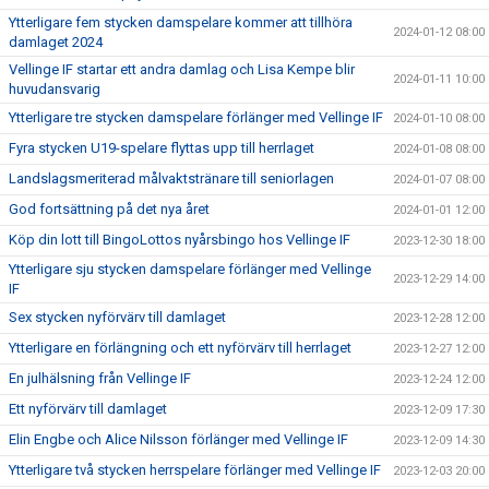
Ytterligare fem stycken damspelare kommer att tillhöra
2024-01-12 08:00
damlaget 2024
Vellinge IF startar ett andra damlag och Lisa Kempe blir
2024-01-11 10:00
huvudansvarig
Ytterligare tre stycken damspelare förlänger med Vellinge IF
2024-01-10 08:00
Fyra stycken U19-spelare flyttas upp till herrlaget
2024-01-08 08:00
Landslagsmeriterad målvaktstränare till seniorlagen
2024-01-07 08:00
God fortsättning på det nya året
2024-01-01 12:00
Köp din lott till BingoLottos nyårsbingo hos Vellinge IF
2023-12-30 18:00
Ytterligare sju stycken damspelare förlänger med Vellinge
2023-12-29 14:00
IF
Sex stycken nyförvärv till damlaget
2023-12-28 12:00
Ytterligare en förlängning och ett nyförvärv till herrlaget
2023-12-27 12:00
En julhälsning från Vellinge IF
2023-12-24 12:00
Ett nyförvärv till damlaget
2023-12-09 17:30
Elin Engbe och Alice Nilsson förlänger med Vellinge IF
2023-12-09 14:30
Ytterligare två stycken herrspelare förlänger med Vellinge IF
2023-12-03 20:00