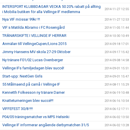
INTERSPORT KLUBBDAGAR VECKA 50 20% rabatt på allting
2014-11-27 12:55
i Mobilia butiken för alla Vellinge IF medlemma
Nya VIF mössar 99kr !!!
2014-11-27 12:53
VIF:s Matilda Abramo i FC Rosengård
2014-11-05 11:44
TRÄNARSKIFTE I VELLINGE IF HERRAR
2014-10-30 10:49
Anmälan till VellingeCupen/Lions 2015
2014-09-18 17:01
Jimmy Hansens MV-skola 27-29 Oktober
2014-09-17 15:42
Ny tränare F01/02 Lucas Ovenberger
2014-09-08 14:58
Vellinge IFs familjedagen blev succé!
2014-09-01 15:51
Start-upp: NextGen Girls
2014-09-01 15:47
55 Målmaend på camå i Vellinge IF
2014-08-11 15:29
Kennetth Folkesson ny tränare Damer
2014-06-19 10:48
Knatteturneringen blev succé!!!
2014-06-16 10:54
VIFFEFEST 30/8 !!!!
2014-06-12 17:11
P04/05 träningsmatcher vs MPS Helsinki
2014-06-02 13:50
Vellinge IF informerar angående derbymatchen 31/5
2014-06-02 13:28