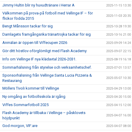
Jimmy Hultin blir ny huvudtränare i Herrar A
2025-11-15 13:30
Välkommen på prova-på fotboll med Vellinge IF – för
2025-11-03 20:35
flickor födda 2015
Bengt Månsson tackar för sig
2025-10-28 19:30
Damlagets framgångsrika tränartrojka tackar för sig
2025-10-16 21:00
Anmälan är öppen till Viffecupen 2026
2025-09-09 14:24
Gör ditt höstlov oförglömligt med Flash Academy
2025-09-07 22:15
Info om Vellinge IF nya klädavtal 2026-2031.
2025-08-19 16:18
Sommarhälsning från styrelse och verksamhetschef.
2025-07-01 13:57
Sponsorhälsning från Vellinge Santa Lucia Pizzeria &
2025-05-07 10:30
Restaurang
Möllers Tivoli kommer till Vellinge
2025-04-29 13:00
Ny omgång av fotbollsskola är igång
2025-04-20 15:00
Viffes Sommarfotboll 2025
2025-04-15 12:00
Flash Academy är tillbaka i Vellinge – påsklovets
2025-04-07 16:00
höjdpunkt
God morgon, VIF:are
2025-04-07 08:00