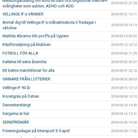
Medborgardialog om stöd till barn och ungdomar med NPF
2018-09-27 21:33
svårigheter som autism, ADHD och ADD.
VELLINGE IF:s VÄNNER
2018-09-21 15:11
Anmäl dig till Vellinge IF:s målvaktsskola 3 fredagar i
2018-09-20 14:19
oktober.
Matilda Abramo blir proffs på Cypern
2018-09-14 09:52
Klädförsäljning på klubben
2018-09-12 10:12
FOTBOLL FÖR ALLA
2018-09-06 11:25
Kallelse till extra årsmöte
2018-09-05 09:37
Ett bättre matchklimat för alla
2018-09-01 22:15
VINNARE FRÅN LOTTERIER
2018-08-26 08:03
Vellinge IF 90 år
2018-08-15 13:13
Konstgräs på Östran
2018-08-08 14:10
Semesterstängt
2018-06-29 14:40
Sargerna är här
2018-04-16 12:41
SERIEPREMIÄR
2018-04-06 10:30
Föreningsdagar på Intersport 3-5 april
2018-03-28 17:06