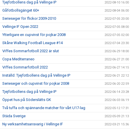
Tjejfotbollens dag på Vellinge IP
2022-08-10 16:00
Gåfotbollsgänget 60+
2022-08-04 06:00
Serieseger för flickor 2009-2010
2022-07-05 20:00
Vellinge IF Open 2022
2022-07-05 08:00
Ytterligare en cupvinst för pojkar 2008
2022-07-05 02:00
Skåne Walking Football League #14
2022-07-04 23:30
Viffes Sommarfotboll 2022 är slut
2022-06-29 18:00
Copa Mediterraneo
2022-06-27 21:00
Viffes Sommarfotboll 2022
2022-06-27 14:15
Inställd: Tjejfotbollens dag på Vellinge IP
2022-06-21 22:12
Serieseger och cupvinst för pojkar 2008
2022-06-20 22:59
Tjejfotbollens dag på Vellinge IP
2022-06-14 23:28
Öppet hus på Söderslätts GK
2022-06-03 06:19
Två tuffa och spännande matcher för vårt U17-lag
2022-05-12 17:31
Städa Sverige
2022-05-09 21:13
Ny verksamhetsansvarig i Vellinge IF
2022-03-21 15:36