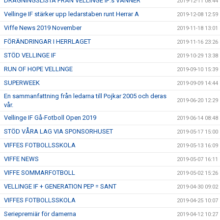
DRAGNINGSLISTA FRÅN VELLINGE IF:s VÄNNER
2019-12-11 08:44
Vellinge IF stärker upp ledarstaben runt Herrar A
2019-12-08 12:59
Viffe News 2019 November
2019-11-18 13:01
FÖRÄNDRINGAR I HERRLAGET
2019-11-16 23:26
STÖD VELLINGE IF
2019-10-29 13:38
RUN OF HOPE VELLINGE
2019-09-10 15:39
SUPERWEEK
2019-09-09 14:44
En sammanfattning från ledarna till Pojkar 2005 och deras
2019-06-20 12:29
vår.
Vellinge IF Gå-Fotboll Open 2019
2019-06-14 08:48
STÖD VÅRA LAG VIA SPONSORHUSET
2019-05-17 15:00
VIFFES FOTBOLLSSKOLA
2019-05-13 16:09
VIFFE NEWS
2019-05-07 16:11
VIFFE SOMMARFOTBOLL
2019-05-02 15:26
VELLINGE IF + GENERATION PEP = SANT
2019-04-30 09:02
VIFFES FOTBOLLSSKOLA
2019-04-25 10:07
Seriepremiär för damerna
2019-04-12 10:27