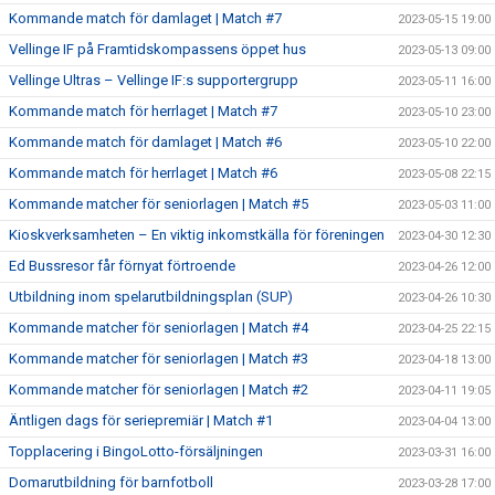
Kommande match för damlaget | Match #7
2023-05-15 19:00
Vellinge IF på Framtidskompassens öppet hus
2023-05-13 09:00
Vellinge Ultras – Vellinge IF:s supportergrupp
2023-05-11 16:00
Kommande match för herrlaget | Match #7
2023-05-10 23:00
Kommande match för damlaget | Match #6
2023-05-10 22:00
Kommande match för herrlaget | Match #6
2023-05-08 22:15
Kommande matcher för seniorlagen | Match #5
2023-05-03 11:00
Kioskverksamheten – En viktig inkomstkälla för föreningen
2023-04-30 12:30
Ed Bussresor får förnyat förtroende
2023-04-26 12:00
Utbildning inom spelarutbildningsplan (SUP)
2023-04-26 10:30
Kommande matcher för seniorlagen | Match #4
2023-04-25 22:15
Kommande matcher för seniorlagen | Match #3
2023-04-18 13:00
Kommande matcher för seniorlagen | Match #2
2023-04-11 19:05
Äntligen dags för seriepremiär | Match #1
2023-04-04 13:00
Topplacering i BingoLotto-försäljningen
2023-03-31 16:00
Domarutbildning för barnfotboll
2023-03-28 17:00