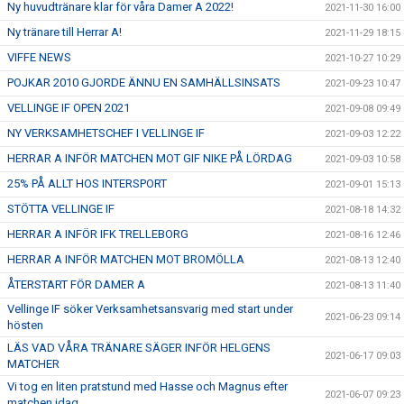
Ny huvudtränare klar för våra Damer A 2022!
2021-11-30 16:00
Ny tränare till Herrar A!
2021-11-29 18:15
VIFFE NEWS
2021-10-27 10:29
POJKAR 2010 GJORDE ÄNNU EN SAMHÄLLSINSATS
2021-09-23 10:47
VELLINGE IF OPEN 2021
2021-09-08 09:49
NY VERKSAMHETSCHEF I VELLINGE IF
2021-09-03 12:22
HERRAR A INFÖR MATCHEN MOT GIF NIKE PÅ LÖRDAG
2021-09-03 10:58
25% PÅ ALLT HOS INTERSPORT
2021-09-01 15:13
STÖTTA VELLINGE IF
2021-08-18 14:32
HERRAR A INFÖR IFK TRELLEBORG
2021-08-16 12:46
HERRAR A INFÖR MATCHEN MOT BROMÖLLA
2021-08-13 12:40
ÅTERSTART FÖR DAMER A
2021-08-13 11:40
Vellinge IF söker Verksamhetsansvarig med start under
2021-06-23 09:14
hösten
LÄS VAD VÅRA TRÄNARE SÄGER INFÖR HELGENS
2021-06-17 09:03
MATCHER
Vi tog en liten pratstund med Hasse och Magnus efter
2021-06-07 09:23
matchen idag.