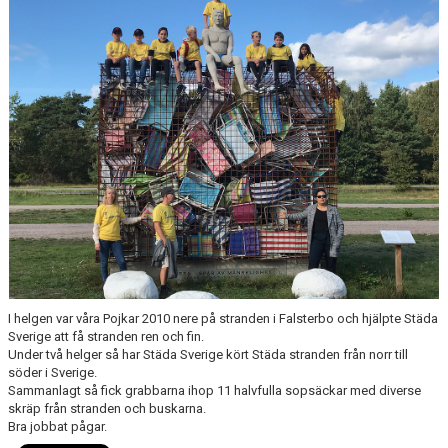
TJEJPROJEKTET
VELLINGE IF:S VÄNNER
DOKUMENT
KONTAKT
I helgen var våra Pojkar 2010 nere på stranden i Falsterbo och hjälpte Städa
Sverige att få stranden ren och fin.
Under två helger så har Städa Sverige kört Städa stranden från norr till
söder i Sverige.
Sammanlagt så fick grabbarna ihop 11 halvfulla sopsäckar med diverse
skräp från stranden och buskarna.
Bra jobbat pågar.