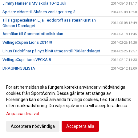
Jimmy Hansens MV skola 10-12 Juli
2014-05-13 11:17
Spelare vidare till Skånes zonläger steg 3
2014-05-08 13:58
Tillslagspecialisten Eija Feodoroff assisterar Kristian
2014-05-08 13:49
Olsson i Damlaget
Anmälan till Sommarfotbollskolan
2014-03-18 11:45
VellingeCupen Lions 2014 !!!
2014-02-26 14:20
Linus Fridolf har på nytt blivit uttagen till P96-landslaget
2014-02-25 12:57
VellingeCup Lions VECKA 8
2014-02-17 11:33
DRAGNINGSLISTA
2014-02-12 12:09
MV Skola med Jimmy Hansen 29.-30.Mars
2014-02-03 14:43
Domarkurs Onsdag 5/2 18:00 För VellingeCupen/Lions
För att hemsidan ska fungera korrekt använder vi nödvändiga
2014-01-29 17:07
2014
cookies från SportAdmin. Dessa går inte att stänga av.
F 17 Futsal SM i Göteborg
2014-01-28 13:18
Föreningen kan också använda frivilliga cookies, t.ex. för statistik
eller marknadsföring. Du väljer själv om du vill acceptera dessa.
VIFs ledare fortsätter att utbilda sig!
2014-01-27 14:12
Anpassa dina val
Kurs: Målvaktsspel/Träningslära Bas 1
2014-01-27 13:52
KALLELSE TILL ÅRSMÖTE 27/2 kl 18:00
2014-01-20 15:53
Acceptera nödvändiga
Acceptera alla
Bareko Sport avtal avbrutet
2014-01-15 14:21