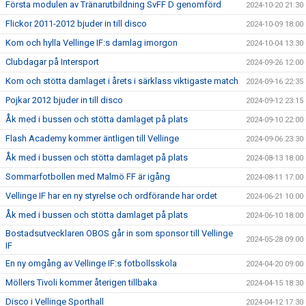
Första modulen av Tränarutbildning SvFF D genomförd
2024-10-20 21:30
Flickor 2011-2012 bjuder in till disco
2024-10-09 18:00
Kom och hylla Vellinge IF:s damlag imorgon
2024-10-04 13:30
Clubdagar på Intersport
2024-09-26 12:00
Kom och stötta damlaget i årets i särklass viktigaste match
2024-09-16 22:35
Pojkar 2012 bjuder in till disco
2024-09-12 23:15
Åk med i bussen och stötta damlaget på plats
2024-09-10 22:00
Flash Academy kommer äntligen till Vellinge
2024-09-06 23:30
Åk med i bussen och stötta damlaget på plats
2024-08-13 18:00
Sommarfotbollen med Malmö FF är igång
2024-08-11 17:00
Vellinge IF har en ny styrelse och ordförande har ordet
2024-06-21 10:00
Åk med i bussen och stötta damlaget på plats
2024-06-10 18:00
Bostadsutvecklaren OBOS går in som sponsor till Vellinge
2024-05-28 09:00
IF
En ny omgång av Vellinge IF:s fotbollsskola
2024-04-20 09:00
Möllers Tivoli kommer återigen tillbaka
2024-04-15 18:30
Disco i Vellinge Sporthall
2024-04-12 17:30