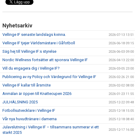
Nyhetsarkiv
Vellinge IF senaste landslags kvinna.
2026-07-13 13:51
Vellinge IF tjejer Världsmästare i Gåfotboll
2026-06-18 09:15
Säg hej till Vellinge IF:s styrelse
2026-06-03 09:00
Nordic Wellness fortsätter att sponsra Vellinge IF
2026-04-13 22:00
Vill du engagera dig i Vellinge IF?
2026-03-05 23:00
Publicering av ny Policy och Värdegrund för Vellinge IF
2026-02-26 21:00
Vellinge IF kallar till årsmöte
2026-02-02 08:00
Anmälan är öppen till Knattecupen 2026
2026-01-23 11:55
JULHÄLSNING 2025
2025-12-22 09:48
Fotbollsutvecklare i Vellinge IF
2025-12-18 15:05
Vår nya huvudtränare i damerna
2025-12-18 08:40
Julavslutning i Vellinge IF – tillsammans summerar vi ett
2025-12-17 16:00
starkt 2025