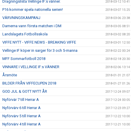
Dragningslista Vellinge IF:s vänner.
2018-03-12 10:41
P16 kommer spela nationella serien!
2018-03-07 15:25
VÄRVNINGSKAMPANJ
2018-03-06 23:38
Damerna vann första matchen i DM
2018-03-05 08:51
Landslagets Fotbollsskola
2018-03-02 08:20
VIFFE NYTT - VIFFE NEWS - BREAKING VIFFE
2018-03-01 12:50
Vellinge IF köper in sarger för 3 och 5-manna
2018-02-22 00:24
MFF Sommarfotboll 2018
2018-02-18 20:30
VINNARE I VELLINGE IF:s VÄNNER
2018-02-06 13:14
Årsmöte
2018-01-31 21:07
BILDER FRÅN VIFFECUPEN 2018
2018-01-27 01:26
GOD JUL & GOTT NYTT ÅR
2017-12-24 09:07
Nyförvär 7 till Herrar A
2017-12-24 00:05
Nyförvärv 6 till Herrar A
2017-12-23 09:27
Nyförvärv 5 till Herrar A
2017-12-22 10:00
Nyförvärv 4 till Herrar A
2017-12-21 10:00