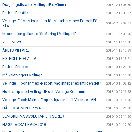
Dragningslista för Vellinge IF:s vänner
2018-12-13 08:30
Fotboll För Alla
2018-12-10 09:07
Vellinge IF fick stipendium för sitt arbete med Fotboll För
2018-12-08 08:07
Alla
Information gällande försäkring i Vellinge IF
2018-11-27 01:00
VIFFENEWS
2018-11-19 10:28
ÅRETS VIFFARE
2018-11-15 13:39
FOTBOLL FÖR ALLA
2018-10-16 15:21
Fotboll Fitness
2018-10-13 23:20
Målvaktsläger i Vellinge
2018-10-13 10:00
Vellinge IF börjar med e-sport, vad innebär egentligen det?
2018-10-11 08:42
Höstcamp med Vellinge IF och Vellinge Kommun
2018-10-09 13:58
Vellinge IF och Malmö E-sport bjuder in till Vellinge LAN
2018-10-08 18:00
HÅLL ÖGONEN ÖPPNA
2018-10-05 20:20
SENIORERNA AVSLUTAR SIN SERIER
2018-10-05 11:50
HAGKLACKAT RACE 2018
2018-10-01 12:20