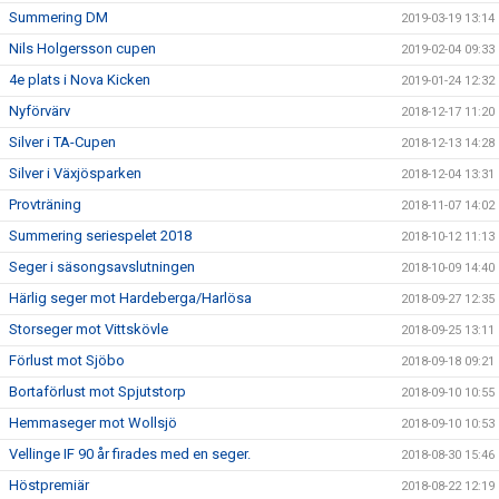
Summering DM
2019-03-19 13:14
Nils Holgersson cupen
2019-02-04 09:33
4e plats i Nova Kicken
2019-01-24 12:32
Nyförvärv
2018-12-17 11:20
Silver i TA-Cupen
2018-12-13 14:28
Silver i Växjösparken
2018-12-04 13:31
Provträning
2018-11-07 14:02
Summering seriespelet 2018
2018-10-12 11:13
Seger i säsongsavslutningen
2018-10-09 14:40
Härlig seger mot Hardeberga/Harlösa
2018-09-27 12:35
Storseger mot Vittskövle
2018-09-25 13:11
Förlust mot Sjöbo
2018-09-18 09:21
Bortaförlust mot Spjutstorp
2018-09-10 10:55
Hemmaseger mot Wollsjö
2018-09-10 10:53
Vellinge IF 90 år firades med en seger.
2018-08-30 15:46
Höstpremiär
2018-08-22 12:19