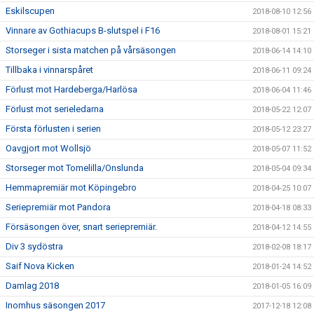
Eskilscupen
2018-08-10 12:56
Vinnare av Gothiacups B-slutspel i F16
2018-08-01 15:21
Storseger i sista matchen på vårsäsongen
2018-06-14 14:10
Tillbaka i vinnarspåret
2018-06-11 09:24
Förlust mot Hardeberga/Harlösa
2018-06-04 11:46
Förlust mot serieledarna
2018-05-22 12:07
Första förlusten i serien
2018-05-12 23:27
Oavgjort mot Wollsjö
2018-05-07 11:52
Storseger mot Tomelilla/Onslunda
2018-05-04 09:34
Hemmapremiär mot Köpingebro
2018-04-25 10:07
Seriepremiär mot Pandora
2018-04-18 08:33
Försäsongen över, snart seriepremiär.
2018-04-12 14:55
Div 3 sydöstra
2018-02-08 18:17
Saif Nova Kicken
2018-01-24 14:52
Damlag 2018
2018-01-05 16:09
Inomhus säsongen 2017
2017-12-18 12:08