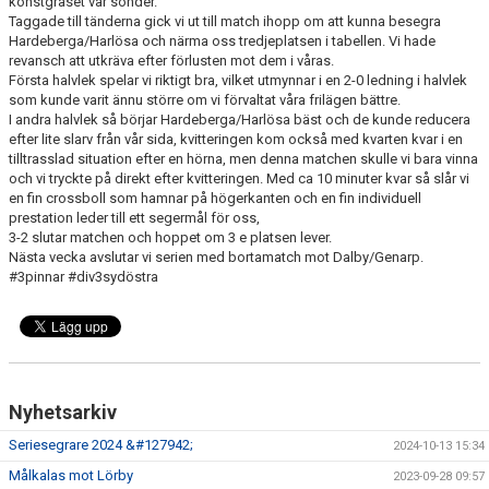
konstgräset var sönder.
KONTAKT
Taggade till tänderna gick vi ut till match ihopp om att kunna besegra
Hardeberga/Harlösa och närma oss tredjeplatsen i tabellen. Vi hade
revansch att utkräva efter förlusten mot dem i våras.
Första halvlek spelar vi riktigt bra, vilket utmynnar i en 2-0 ledning i halvlek
som kunde varit ännu större om vi förvaltat våra frilägen bättre.
I andra halvlek så börjar Hardeberga/Harlösa bäst och de kunde reducera
efter lite slarv från vår sida, kvitteringen kom också med kvarten kvar i en
tilltrasslad situation efter en hörna, men denna matchen skulle vi bara vinna
och vi tryckte på direkt efter kvitteringen. Med ca 10 minuter kvar så slår vi
en fin crossboll som hamnar på högerkanten och en fin individuell
prestation leder till ett segermål för oss,
3-2 slutar matchen och hoppet om 3 e platsen lever.
Nästa vecka avslutar vi serien med bortamatch mot Dalby/Genarp.
#3pinnar #div3sydöstra
Nyhetsarkiv
Seriesegrare 2024 &#127942;
2024-10-13 15:34
Målkalas mot Lörby
2023-09-28 09:57