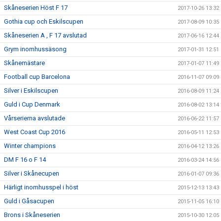
Skåneserien Höst F 17
2017-10-26 13:32
Gothia cup och Eskilscupen
2017-08-09 10:35
Skåneserien A , F 17 avslutad
2017-06-16 12:44
Grym inomhussäsong
2017-01-31 12:51
Skånemästare
2017-01-07 11:49
Football cup Barcelona
2016-11-07 09:09
Silver i Eskilscupen
2016-08-09 11:24
Guld i Cup Denmark
2016-08-02 13:14
Vårserierna avslutade
2016-06-22 11:57
West Coast Cup 2016
2016-05-11 12:53
Winter champions
2016-04-12 13:26
DM F 16 o F 14
2016-03-24 14:56
Silver i Skånecupen
2016-01-07 09:36
Härligt inomhusspel i höst
2015-12-13 13:43
Guld i Gåsacupen
2015-11-05 16:10
Brons i Skåneserien
2015-10-30 12:05