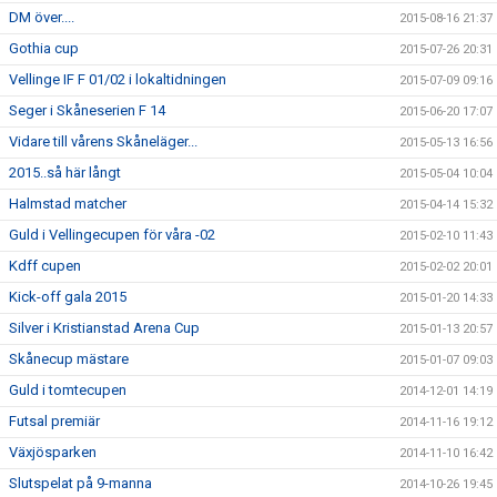
DM över....
2015-08-16 21:37
Gothia cup
2015-07-26 20:31
Vellinge IF F 01/02 i lokaltidningen
2015-07-09 09:16
Seger i Skåneserien F 14
2015-06-20 17:07
Vidare till vårens Skåneläger...
2015-05-13 16:56
2015..så här långt
2015-05-04 10:04
Halmstad matcher
2015-04-14 15:32
Guld i Vellingecupen för våra -02
2015-02-10 11:43
Kdff cupen
2015-02-02 20:01
Kick-off gala 2015
2015-01-20 14:33
Silver i Kristianstad Arena Cup
2015-01-13 20:57
Skånecup mästare
2015-01-07 09:03
Guld i tomtecupen
2014-12-01 14:19
Futsal premiär
2014-11-16 19:12
Växjösparken
2014-11-10 16:42
Slutspelat på 9-manna
2014-10-26 19:45