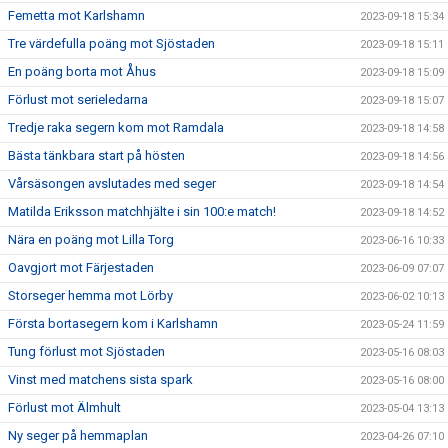
Femetta mot Karlshamn
2023-09-18 15:34
Tre värdefulla poäng mot Sjöstaden
2023-09-18 15:11
En poäng borta mot Åhus
2023-09-18 15:09
Förlust mot serieledarna
2023-09-18 15:07
Tredje raka segern kom mot Ramdala
2023-09-18 14:58
Bästa tänkbara start på hösten
2023-09-18 14:56
Vårsäsongen avslutades med seger
2023-09-18 14:54
Matilda Eriksson matchhjälte i sin 100:e match!
2023-09-18 14:52
Nära en poäng mot Lilla Torg
2023-06-16 10:33
Oavgjort mot Färjestaden
2023-06-09 07:07
Storseger hemma mot Lörby
2023-06-02 10:13
Första bortasegern kom i Karlshamn
2023-05-24 11:59
Tung förlust mot Sjöstaden
2023-05-16 08:03
Vinst med matchens sista spark
2023-05-16 08:00
Förlust mot Älmhult
2023-05-04 13:13
Ny seger på hemmaplan
2023-04-26 07:10