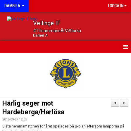
DAMER A
LOGGA IN
Vellinge IF
#TillsammansÄrViStarka
Damer A
HEM
NYHETER
KALENDER
MATCHER
Härlig seger mot
<
>
TRUPPEN
Hardeberga/Harlösa
2018-09-27 12:35
DOKUMENT
Sista hemmamatchen för året spelades på B-plan eftersom lamporna på