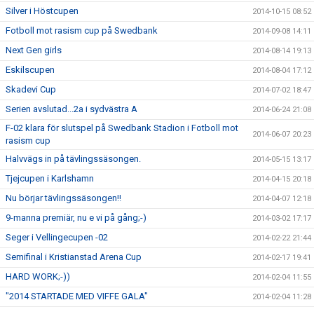
Silver i Höstcupen
2014-10-15 08:52
Fotboll mot rasism cup på Swedbank
2014-09-08 14:11
Next Gen girls
2014-08-14 19:13
Eskilscupen
2014-08-04 17:12
Skadevi Cup
2014-07-02 18:47
Serien avslutad...2a i sydvästra A
2014-06-24 21:08
F-02 klara för slutspel på Swedbank Stadion i Fotboll mot
2014-06-07 20:23
rasism cup
Halvvägs in på tävlingssäsongen.
2014-05-15 13:17
Tjejcupen i Karlshamn
2014-04-15 20:18
Nu börjar tävlingssäsongen!!
2014-04-07 12:18
9-manna premiär, nu e vi på gång;-)
2014-03-02 17:17
Seger i Vellingecupen -02
2014-02-22 21:44
Semifinal i Kristianstad Arena Cup
2014-02-17 19:41
HARD WORK;-))
2014-02-04 11:55
"2014 STARTADE MED VIFFE GALA"
2014-02-04 11:28