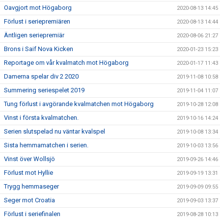
Oavgjort mot Högaborg
2020-08-13 14:45
Förlust i seriepremiären
2020-08-13 14:44
Äntligen seriepremiär
2020-08-06 21:27
Brons i Saif Nova Kicken
2020-01-23 15:23
Reportage om vår kvalmatch mot Högaborg
2020-01-17 11:43
Damerna spelar div 2 2020
2019-11-08 10:58
Summering seriespelet 2019
2019-11-04 11:07
Tung förlust i avgörande kvalmatchen mot Högaborg
2019-10-28 12:08
Vinst i första kvalmatchen.
2019-10-16 14:24
Serien slutspelad nu väntar kvalspel
2019-10-08 13:34
Sista hemmamatchen i serien.
2019-10-03 13:56
Vinst över Wollsjö
2019-09-26 14:46
Förlust mot Hyllie
2019-09-19 13:31
Trygg hemmaseger
2019-09-09 09:55
Seger mot Croatia
2019-09-03 13:37
Förlust i seriefinalen
2019-08-28 10:13