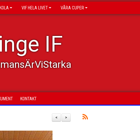
KOLA
VIF HELA LIVET
VÅRA CUPER
inge IF
mmansÄrViStarka
KUMENT
KONTAKT
<
>