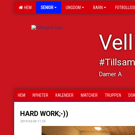
HEM
SENIOR
UNGDOM
BARN
FOTBOLLSS
Vell
#Tillsa
Damer A
HEM
NYHETER
KALENDER
MATCHER
TRUPPEN
DO
HARD WORK;-))
2014-02-04 11:55