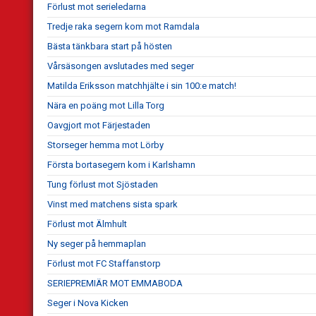
Förlust mot serieledarna
Tredje raka segern kom mot Ramdala
Bästa tänkbara start på hösten
Vårsäsongen avslutades med seger
Matilda Eriksson matchhjälte i sin 100:e match!
Nära en poäng mot Lilla Torg
Oavgjort mot Färjestaden
Storseger hemma mot Lörby
Första bortasegern kom i Karlshamn
Tung förlust mot Sjöstaden
Vinst med matchens sista spark
Förlust mot Älmhult
Ny seger på hemmaplan
Förlust mot FC Staffanstorp
SERIEPREMIÄR MOT EMMABODA
Seger i Nova Kicken