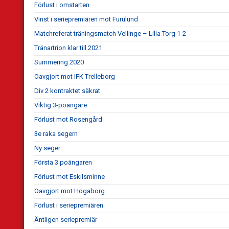
Förlust i omstarten
Vinst i seriepremiären mot Furulund
Matchreferat träningsmatch Vellinge – Lilla Torg 1-2
Tränartrion klar till 2021
Summering 2020
Oavgjort mot IFK Trelleborg
Div 2 kontraktet säkrat
Viktig 3-poängare
Förlust mot Rosengård
3e raka segern
Ny seger
Första 3 poängaren
Förlust mot Eskilsminne
Oavgjort mot Högaborg
Förlust i seriepremiären
Äntligen seriepremiär