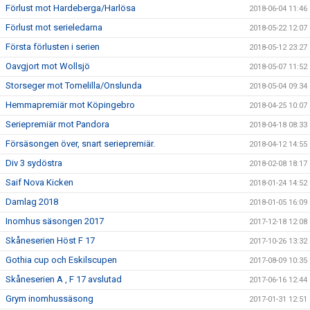
Förlust mot Hardeberga/Harlösa
2018-06-04 11:46
Förlust mot serieledarna
2018-05-22 12:07
Första förlusten i serien
2018-05-12 23:27
Oavgjort mot Wollsjö
2018-05-07 11:52
Storseger mot Tomelilla/Onslunda
2018-05-04 09:34
Hemmapremiär mot Köpingebro
2018-04-25 10:07
Seriepremiär mot Pandora
2018-04-18 08:33
Försäsongen över, snart seriepremiär.
2018-04-12 14:55
Div 3 sydöstra
2018-02-08 18:17
Saif Nova Kicken
2018-01-24 14:52
Damlag 2018
2018-01-05 16:09
Inomhus säsongen 2017
2017-12-18 12:08
Skåneserien Höst F 17
2017-10-26 13:32
Gothia cup och Eskilscupen
2017-08-09 10:35
Skåneserien A , F 17 avslutad
2017-06-16 12:44
Grym inomhussäsong
2017-01-31 12:51