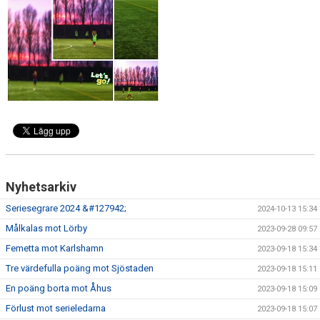
KONTAKT
Nyhetsarkiv
Seriesegrare 2024 &#127942;
2024-10-13 15:34
Målkalas mot Lörby
2023-09-28 09:57
Femetta mot Karlshamn
2023-09-18 15:34
Tre värdefulla poäng mot Sjöstaden
2023-09-18 15:11
En poäng borta mot Åhus
2023-09-18 15:09
Förlust mot serieledarna
2023-09-18 15:07