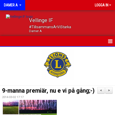
DAMER A
LOGGA IN
Vellinge IF
#TillsammansÄrViStarka
Damer A
HEM
NYHETER
KALENDER
MATCHER
9-manna premiär, nu e vi på gång;-)
<
>
TRUPPEN
2014-03-02 17:17
DOKUMENT