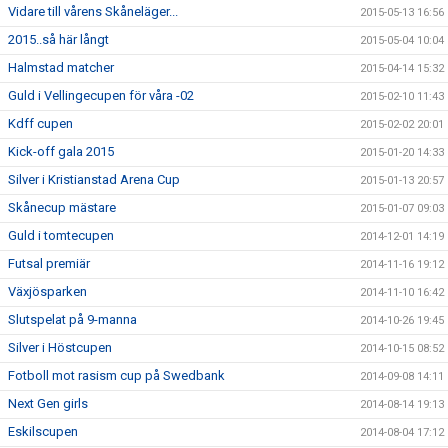
Vidare till vårens Skåneläger...
2015-05-13 16:56
2015..så här långt
2015-05-04 10:04
Halmstad matcher
2015-04-14 15:32
Guld i Vellingecupen för våra -02
2015-02-10 11:43
Kdff cupen
2015-02-02 20:01
Kick-off gala 2015
2015-01-20 14:33
Silver i Kristianstad Arena Cup
2015-01-13 20:57
Skånecup mästare
2015-01-07 09:03
Guld i tomtecupen
2014-12-01 14:19
Futsal premiär
2014-11-16 19:12
Växjösparken
2014-11-10 16:42
Slutspelat på 9-manna
2014-10-26 19:45
Silver i Höstcupen
2014-10-15 08:52
Fotboll mot rasism cup på Swedbank
2014-09-08 14:11
Next Gen girls
2014-08-14 19:13
Eskilscupen
2014-08-04 17:12