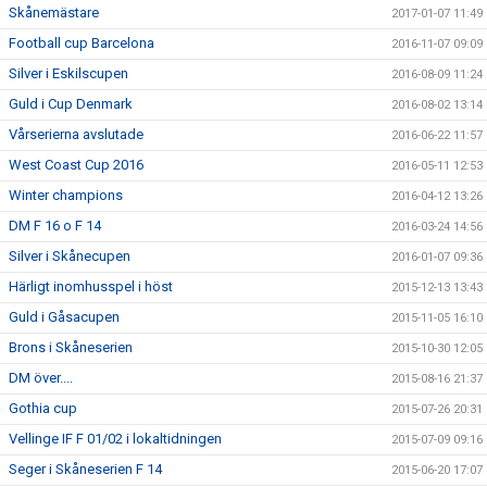
Skånemästare
2017-01-07 11:49
Football cup Barcelona
2016-11-07 09:09
Silver i Eskilscupen
2016-08-09 11:24
Guld i Cup Denmark
2016-08-02 13:14
Vårserierna avslutade
2016-06-22 11:57
West Coast Cup 2016
2016-05-11 12:53
Winter champions
2016-04-12 13:26
DM F 16 o F 14
2016-03-24 14:56
Silver i Skånecupen
2016-01-07 09:36
Härligt inomhusspel i höst
2015-12-13 13:43
Guld i Gåsacupen
2015-11-05 16:10
Brons i Skåneserien
2015-10-30 12:05
DM över....
2015-08-16 21:37
Gothia cup
2015-07-26 20:31
Vellinge IF F 01/02 i lokaltidningen
2015-07-09 09:16
Seger i Skåneserien F 14
2015-06-20 17:07