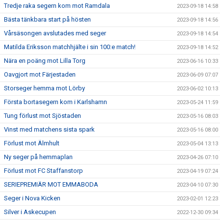
Tredje raka segern kom mot Ramdala
2023-09-18 14:58
Bästa tänkbara start på hösten
2023-09-18 14:56
Vårsäsongen avslutades med seger
2023-09-18 14:54
Matilda Eriksson matchhjälte i sin 100:e match!
2023-09-18 14:52
Nära en poäng mot Lilla Torg
2023-06-16 10:33
Oavgjort mot Färjestaden
2023-06-09 07:07
Storseger hemma mot Lörby
2023-06-02 10:13
Första bortasegern kom i Karlshamn
2023-05-24 11:59
Tung förlust mot Sjöstaden
2023-05-16 08:03
Vinst med matchens sista spark
2023-05-16 08:00
Förlust mot Älmhult
2023-05-04 13:13
Ny seger på hemmaplan
2023-04-26 07:10
Förlust mot FC Staffanstorp
2023-04-19 07:24
SERIEPREMIÄR MOT EMMABODA
2023-04-10 07:30
Seger i Nova Kicken
2023-02-01 12:23
Silver i Askecupen
2022-12-30 09:34