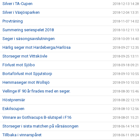
Silver i TA-Cupen
2018-12-13 14:28
Silver i Växjösparken
2018-12-04 13:31
Provträning
2018-11-07 14:02
Summering seriespelet 2018
2018-10-12 11:13
Seger i säsongsavslutningen
2018-10-09 14:40
Härlig seger mot Hardeberga/Harlösa
2018-09-27 12:35
Storseger mot Vittskövle
2018-09-25 13:11
Förlust mot Sjöbo
2018-09-18 09:21
Bortaförlust mot Spjutstorp
2018-09-10 10:55
Hemmaseger mot Wollsjö
2018-09-10 10:53
Vellinge IF 90 år firades med en seger.
2018-08-30 15:46
Höstpremiär
2018-08-22 12:19
Eskilscupen
2018-08-10 12:56
Vinnare av Gothiacups B-slutspel i F16
2018-08-01 15:21
Storseger i sista matchen på vårsäsongen
2018-06-14 14:10
Tillbaka i vinnarspåret
2018-06-11 09:24