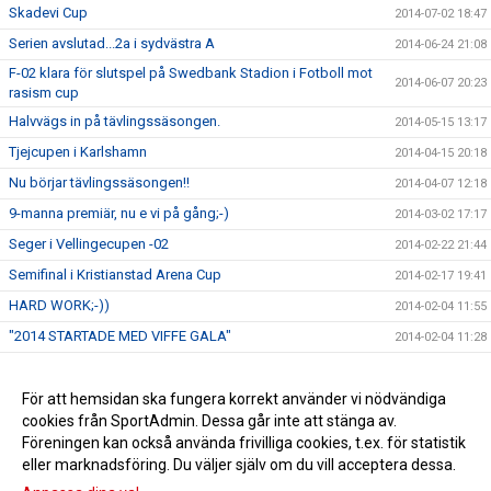
Skadevi Cup
2014-07-02 18:47
Serien avslutad...2a i sydvästra A
2014-06-24 21:08
F-02 klara för slutspel på Swedbank Stadion i Fotboll mot
2014-06-07 20:23
rasism cup
Halvvägs in på tävlingssäsongen.
2014-05-15 13:17
Tjejcupen i Karlshamn
2014-04-15 20:18
Nu börjar tävlingssäsongen!!
2014-04-07 12:18
9-manna premiär, nu e vi på gång;-)
2014-03-02 17:17
Seger i Vellingecupen -02
2014-02-22 21:44
Semifinal i Kristianstad Arena Cup
2014-02-17 19:41
HARD WORK;-))
2014-02-04 11:55
"2014 STARTADE MED VIFFE GALA"
2014-02-04 11:28
Silver i S Sandbycupen
2014-01-03 19:51
F 01/02 semifinal Skånecupen
För att hemsidan ska fungera korrekt använder vi nödvändiga
2014-01-03 17:36
cookies från SportAdmin. Dessa går inte att stänga av.
Silver i Växjösparken för F 01/02
2013-11-25 18:30
Föreningen kan också använda frivilliga cookies, t.ex. för statistik
eller marknadsföring. Du väljer själv om du vill acceptera dessa.