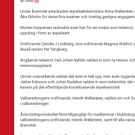
att läsa
här
.
Under årsmötet avtackades styrelseledamötena Anna Wällersten o
Åke Ekholm för deras fina insatser och överlag gedigna engagema
Morten Kaspersen tackades även han för sin insats som ledamot, m
uppdrag i form av suppleant.
Ordförande Camilla J Lindberg, vice ordförande Magnus Walfrid 
likaså revisor Per Tengberg.
Avgående ledamot Carl-Johan Nyhlén valdes in som ny revisor oc
revisorssuppleant.
Utöver ovanstående valdes det även in helt nya, men även nygamla
Jerker Eriksson och Johan Rydelius valdes in som ledamöter, där
kassör på det efterföljande konstituerande styrelsemötet.
Valberedningens ordförande, Henrik Wällersten, valdes om och S
i valberedningen.
Årsmötetsprotokollet finns tillgängligt för medlemmar i klubbstugan.
valberedningens ordförande, Henrik Wällersten, samt till alla n
årsmötet.