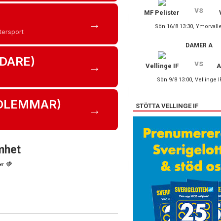
vs
MF Pelister
→
Sön 16/8 13:30, Ymorvall
tersport
DAMER A
DARE)
vs
→
Vellinge IF
A
Sön 9/8 13:00, Vellinge I
EDLEMMAR)
STÖTTA VELLINGE IF
→
mhet
ar
🍓