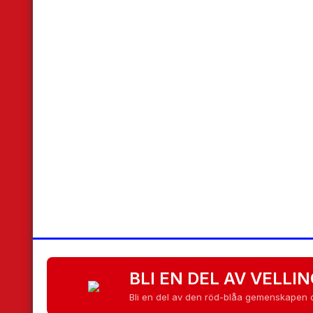
‹
BLI EN DEL AV VELLIN
Bli en del av den röd-blåa gemenskapen