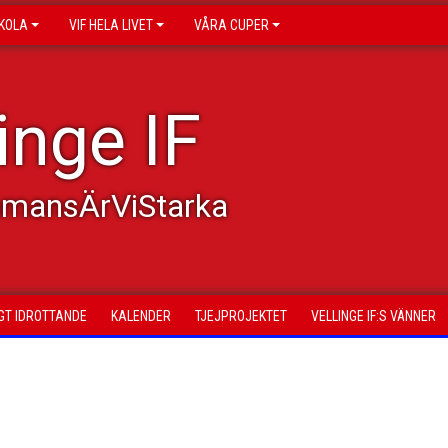
KOLA
VIF HELA LIVET
VÅRA CUPER
inge IF
mmansÄrViStarka
GT IDROTTANDE
KALENDER
TJEJPROJEKTET
VELLINGE IF:S VÄNNER