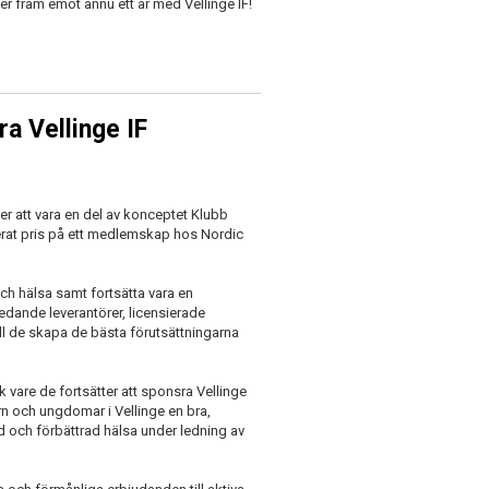
r fram emot ännu ett år med Vellinge IF!
ra Vellinge IF
er att vara en del av konceptet Klubb
terat pris på ett medlemskap hos Nordic
 och hälsa samt fortsätta vara en
edande leverantörer, licensierade
ill de skapa de bästa förutsättningarna
k vare de fortsätter att sponsra Vellinge
rn och ungdomar i Vellinge en bra,
d och förbättrad hälsa under ledning av