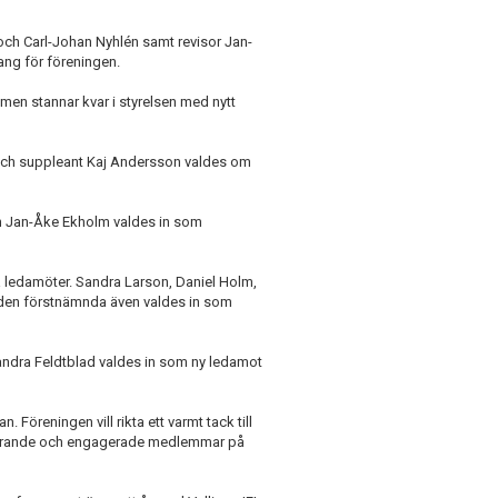
ch Carl-Johan Nyhlén samt revisor Jan-
ng för föreningen.
en stannar kvar i styrelsen med nytt
och suppleant Kaj Andersson valdes om
h Jan-Åke Ekholm valdes in som
 ledamöter. Sandra Larson, Daniel Holm,
 den förstnämnda även valdes in som
andra Feldtblad valdes in som ny ledamot
 Föreningen vill rikta ett varmt tack till
ärvarande och engagerade medlemmar på