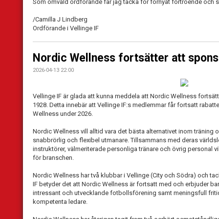
Som omvald ordförande får jag tacka för förnyat förtroende och se
/Camilla J Lindberg
Ordförande i Vellinge IF
Nordic Wellness fortsätter att spons
2026-04-13 22:00
Vellinge IF är glada att kunna meddela att Nordic Wellness fortsätt
1928. Detta innebär att Vellinge IF:s medlemmar får fortsatt rabat
Wellness under 2026.
Nordic Wellness vill alltid vara det bästa alternativet inom träning
snabbrörlig och flexibel utmanare. Tillsammans med deras världsl
instruktörer, välmeriterade personliga tränare och övrig personal v
för branschen.
Nordic Wellness har två klubbar i Vellinge (City och Södra) och tac
IF betyder det att Nordic Wellness är fortsatt med och erbjuder ba
intressant och utvecklande fotbollsförening samt meningsfull friti
kompetenta ledare.