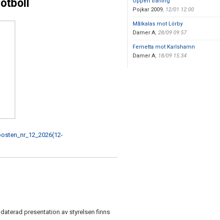
otboll
Öppen träning
Pojkar 2009
,
12/01 12:00
Målkalas mot Lörby
Damer A
,
28/09 09:57
Femetta mot Karlshamn
Damer A
,
18/09 15:34
eposten_nr_12_2026(12-
daterad presentation av styrelsen finns