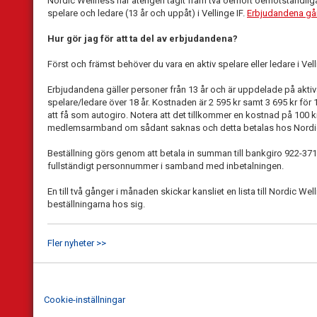
Nordic Wellness har återigen tagit fram två oerhört oemotståndliga
spelare och ledare (13 år och uppåt) i Vellinge IF.
Erbjudandena går
Hur gör jag för att ta del av erbjudandena?
Först och främst behöver du vara en aktiv spelare eller ledare i Vell
Erbjudandena gäller personer från 13 år och är uppdelade på aktiv
spelare/ledare över 18 år. Kostnaden är 2 595 kr samt 3 695 kr för
att få som autogiro. Notera att det tillkommer en kostnad på 100 k
medlemsarmband om sådant saknas och detta betalas hos Nordi
Beställning görs genom att betala in summan till bankgiro 922-37
fullständigt personnummer i samband med inbetalningen.
En till två gånger i månaden skickar kansliet en lista till Nordic Well
beställningarna hos sig.
Fler nyheter >>
Cookie-inställningar