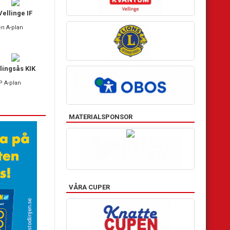
Vellinge IF
en A-plan
lingsås KIK
P A-plan
MATERIALSPONSOR
VÅRA CUPER