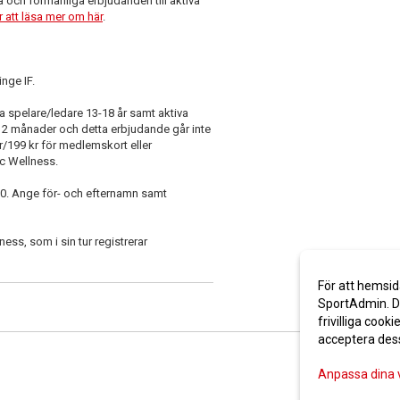
 och förmånliga erbjudanden till aktiva
 att läsa mer om här
.
inge IF.
a spelare/ledare 13-18 år samt aktiva
 12 månader och detta erbjudande går inte
r/199 kr för medlemskort eller
c Wellness.
10. Ange för- och efternamn samt
ness, som i sin tur registrerar
För att hemsid
SportAdmin. De
frivilliga cooki
acceptera des
Anpassa dina 