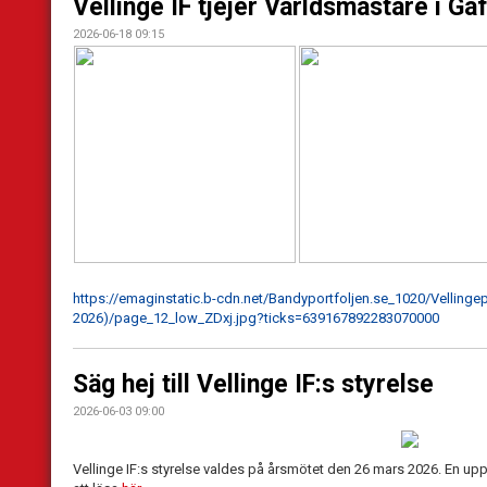
Vellinge IF tjejer Världsmästare i Gåf
2026-06-18 09:15
https://emaginstatic.b-cdn.net/Bandyportfoljen.se_1020/Velling
2026)/page_12_low_ZDxj.jpg?ticks=639167892283070000
Säg hej till Vellinge IF:s styrelse
2026-06-03 09:00
Vellinge IF:s styrelse valdes på årsmötet den 26 mars 2026. En upp