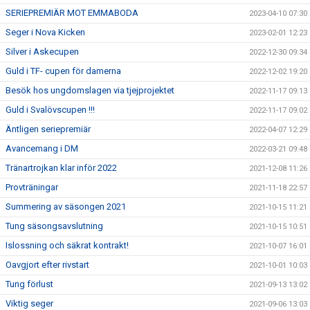
SERIEPREMIÄR MOT EMMABODA
2023-04-10 07:30
Seger i Nova Kicken
2023-02-01 12:23
Silver i Askecupen
2022-12-30 09:34
Guld i TF- cupen för damerna
2022-12-02 19:20
Besök hos ungdomslagen via tjejprojektet
2022-11-17 09:13
Guld i Svalövscupen !!!
2022-11-17 09:02
Äntligen seriepremiär
2022-04-07 12:29
Avancemang i DM
2022-03-21 09:48
Tränartrojkan klar inför 2022
2021-12-08 11:26
Provträningar
2021-11-18 22:57
Summering av säsongen 2021
2021-10-15 11:21
Tung säsongsavslutning
2021-10-15 10:51
Islossning och säkrat kontrakt!
2021-10-07 16:01
Oavgjort efter rivstart
2021-10-01 10:03
Tung förlust
2021-09-13 13:02
Viktig seger
2021-09-06 13:03