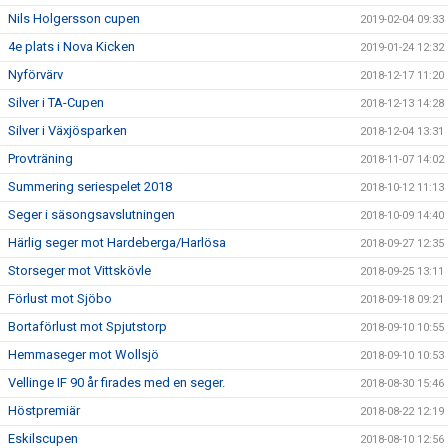
Nils Holgersson cupen
2019-02-04 09:33
4e plats i Nova Kicken
2019-01-24 12:32
Nyförvärv
2018-12-17 11:20
Silver i TA-Cupen
2018-12-13 14:28
Silver i Växjösparken
2018-12-04 13:31
Provträning
2018-11-07 14:02
Summering seriespelet 2018
2018-10-12 11:13
Seger i säsongsavslutningen
2018-10-09 14:40
Härlig seger mot Hardeberga/Harlösa
2018-09-27 12:35
Storseger mot Vittskövle
2018-09-25 13:11
Förlust mot Sjöbo
2018-09-18 09:21
Bortaförlust mot Spjutstorp
2018-09-10 10:55
Hemmaseger mot Wollsjö
2018-09-10 10:53
Vellinge IF 90 år firades med en seger.
2018-08-30 15:46
Höstpremiär
2018-08-22 12:19
Eskilscupen
2018-08-10 12:56