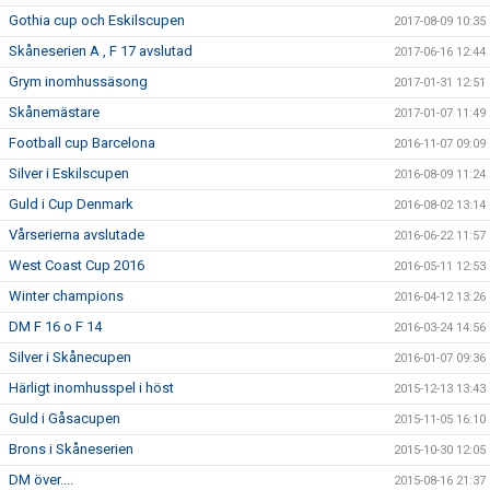
Gothia cup och Eskilscupen
2017-08-09 10:35
Skåneserien A , F 17 avslutad
2017-06-16 12:44
Grym inomhussäsong
2017-01-31 12:51
Skånemästare
2017-01-07 11:49
Football cup Barcelona
2016-11-07 09:09
Silver i Eskilscupen
2016-08-09 11:24
Guld i Cup Denmark
2016-08-02 13:14
Vårserierna avslutade
2016-06-22 11:57
West Coast Cup 2016
2016-05-11 12:53
Winter champions
2016-04-12 13:26
DM F 16 o F 14
2016-03-24 14:56
Silver i Skånecupen
2016-01-07 09:36
Härligt inomhusspel i höst
2015-12-13 13:43
Guld i Gåsacupen
2015-11-05 16:10
Brons i Skåneserien
2015-10-30 12:05
DM över....
2015-08-16 21:37