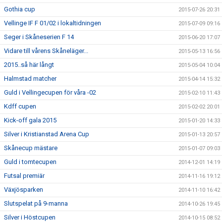
Gothia cup
2015-07-26 20:31
Vellinge IF F 01/02 i lokaltidningen
2015-07-09 09:16
Seger i Skåneserien F 14
2015-06-20 17:07
Vidare till vårens Skåneläger...
2015-05-13 16:56
2015..så här långt
2015-05-04 10:04
Halmstad matcher
2015-04-14 15:32
Guld i Vellingecupen för våra -02
2015-02-10 11:43
Kdff cupen
2015-02-02 20:01
Kick-off gala 2015
2015-01-20 14:33
Silver i Kristianstad Arena Cup
2015-01-13 20:57
Skånecup mästare
2015-01-07 09:03
Guld i tomtecupen
2014-12-01 14:19
Futsal premiär
2014-11-16 19:12
Växjösparken
2014-11-10 16:42
Slutspelat på 9-manna
2014-10-26 19:45
Silver i Höstcupen
2014-10-15 08:52