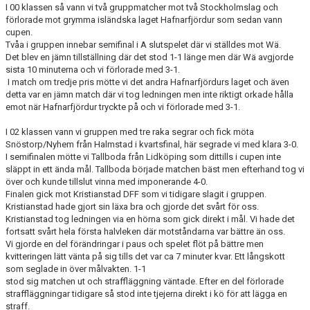
I 00 klassen så vann vi två gruppmatcher mot två Stockholmslag och
förlorade mot grymma isländska laget Hafnarfjördur som sedan vann
cupen.
Tvåa i gruppen innebar semifinal i A slutspelet där vi ställdes mot Wä.
Det blev en jämn tillställning där det stod 1-1 länge men där Wä avgjorde
sista 10 minuterna och vi förlorade med 3-1.
I match om tredje pris mötte vi det andra Hafnarfjördurs laget och även
detta var en jämn match där vi tog ledningen men inte riktigt orkade hålla
emot när Hafnarfjördur tryckte på och vi förlorade med 3-1.
I 02 klassen vann vi gruppen med tre raka segrar och fick möta
Snöstorp/Nyhem från Halmstad i kvartsfinal, här segrade vi med klara 3-0.
I semifinalen mötte vi Tallboda från Lidköping som dittills i cupen inte
släppt in ett ända mål. Tallboda började matchen bäst men efterhand tog vi
över och kunde tillslut vinna med imponerande 4-0.
Finalen gick mot Kristianstad DFF som vi tidigare slagit i gruppen.
Kristianstad hade gjort sin läxa bra och gjorde det svårt för oss.
Kristianstad tog ledningen via en hörna som gick direkt i mål. Vi hade det
fortsatt svårt hela första halvleken där motståndarna var bättre än oss.
Vi gjorde en del förändringar i paus och spelet flöt på bättre men
kvitteringen lätt vänta på sig tills det var ca 7 minuter kvar. Ett långskott
som seglade in över målvakten. 1-1
stod sig matchen ut och straffläggning väntade. Efter en del förlorade
straffläggningar tidigare så stod inte tjejerna direkt i kö för att lägga en
straff.