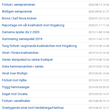
Förlust i seriepremiären
2020-08-13 14:44
Äntligen seriepremiär
2020-08-06 21:27
Brons i Saif Nova Kicken
2020-01-23 15:23
Reportage om vår kvalmatch mot Högaborg
2020-01-17 11:43
Damerna spelar div 2 2020
2019-11-08 10:58
Summering seriespelet 2019
2019-11-04 11:07
Tung förlust i avgörande kvalmatchen mot Högaborg
2019-10-28 12:08
Vinst i första kvalmatchen.
2019-10-16 14:24
Serien slutspelad nu väntar kvalspel
2019-10-08 13:34
Sista hemmamatchen i serien.
2019-10-03 13:56
Vinst över Wollsjö
2019-09-26 14:46
Förlust mot Hyllie
2019-09-19 13:31
Trygg hemmaseger
2019-09-09 09:55
Seger mot Croatia
2019-09-03 13:37
Förlust i seriefinalen
2019-08-28 10:13
Övertygande vinst mot Hardeberga/Harlösa
2019-08-22 13:17