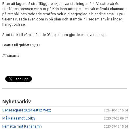
Efter att lagens 5 straffläggare skjutit var ställningen 4-4. Vi satte vår 6e
straff och pressen var stor på Kristianstadsspelaren, vår målvakt chansade
på rätt håll och räddade straffen och vild segerglädje bland tjejerna, 00/01
tjejerna rusade även dom in på plan och stämde in i segern är vår sången,
härligt och se.
Stort tack till våra inlånade 03 tjejer som gjorde en suverän cup.
Grattis till guldet 02/03
//Tränarna
Nyhetsarkiv
Seriesegrare 2024 &#127942;
2024-10-13 15:34
Målkalas mot Lörby
2023-09-28 09:57
Femetta mot Karlshamn
2023-09-18 15:34