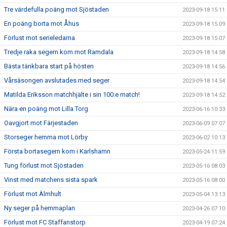
Tre värdefulla poäng mot Sjöstaden
2023-09-18 15:11
En poäng borta mot Åhus
2023-09-18 15:09
Förlust mot serieledarna
2023-09-18 15:07
Tredje raka segern kom mot Ramdala
2023-09-18 14:58
Bästa tänkbara start på hösten
2023-09-18 14:56
Vårsäsongen avslutades med seger
2023-09-18 14:54
Matilda Eriksson matchhjälte i sin 100:e match!
2023-09-18 14:52
Nära en poäng mot Lilla Torg
2023-06-16 10:33
Oavgjort mot Färjestaden
2023-06-09 07:07
Storseger hemma mot Lörby
2023-06-02 10:13
Första bortasegern kom i Karlshamn
2023-05-24 11:59
Tung förlust mot Sjöstaden
2023-05-16 08:03
Vinst med matchens sista spark
2023-05-16 08:00
Förlust mot Älmhult
2023-05-04 13:13
Ny seger på hemmaplan
2023-04-26 07:10
Förlust mot FC Staffanstorp
2023-04-19 07:24