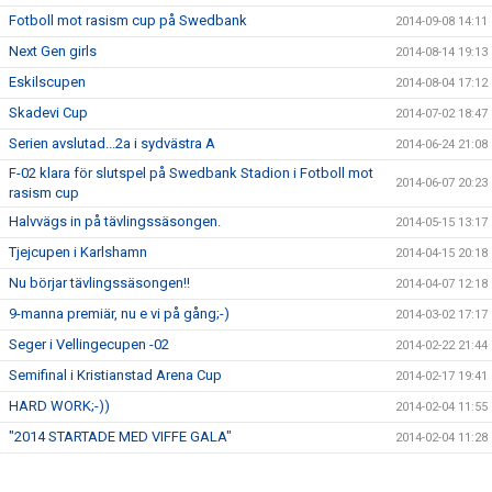
Fotboll mot rasism cup på Swedbank
2014-09-08 14:11
Next Gen girls
2014-08-14 19:13
Eskilscupen
2014-08-04 17:12
Skadevi Cup
2014-07-02 18:47
Serien avslutad...2a i sydvästra A
2014-06-24 21:08
F-02 klara för slutspel på Swedbank Stadion i Fotboll mot
2014-06-07 20:23
rasism cup
Halvvägs in på tävlingssäsongen.
2014-05-15 13:17
Tjejcupen i Karlshamn
2014-04-15 20:18
Nu börjar tävlingssäsongen!!
2014-04-07 12:18
9-manna premiär, nu e vi på gång;-)
2014-03-02 17:17
Seger i Vellingecupen -02
2014-02-22 21:44
Semifinal i Kristianstad Arena Cup
2014-02-17 19:41
HARD WORK;-))
2014-02-04 11:55
"2014 STARTADE MED VIFFE GALA"
2014-02-04 11:28
Silver i S Sandbycupen
2014-01-03 19:51