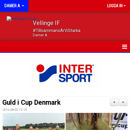
DAMER A
LOGGA IN
Vellinge IF
#TillsammansÄrViStarka
Damer A
HEM
NYHETER
KALENDER
MATCHER
Guld i Cup Denmark
<
>
TRUPPEN
2016-08-02 13:14
DOKUMENT