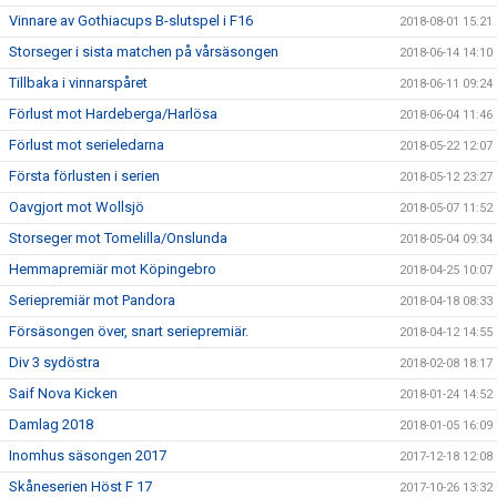
Vinnare av Gothiacups B-slutspel i F16
2018-08-01 15:21
Storseger i sista matchen på vårsäsongen
2018-06-14 14:10
Tillbaka i vinnarspåret
2018-06-11 09:24
Förlust mot Hardeberga/Harlösa
2018-06-04 11:46
Förlust mot serieledarna
2018-05-22 12:07
Första förlusten i serien
2018-05-12 23:27
Oavgjort mot Wollsjö
2018-05-07 11:52
Storseger mot Tomelilla/Onslunda
2018-05-04 09:34
Hemmapremiär mot Köpingebro
2018-04-25 10:07
Seriepremiär mot Pandora
2018-04-18 08:33
Försäsongen över, snart seriepremiär.
2018-04-12 14:55
Div 3 sydöstra
2018-02-08 18:17
Saif Nova Kicken
2018-01-24 14:52
Damlag 2018
2018-01-05 16:09
Inomhus säsongen 2017
2017-12-18 12:08
Skåneserien Höst F 17
2017-10-26 13:32