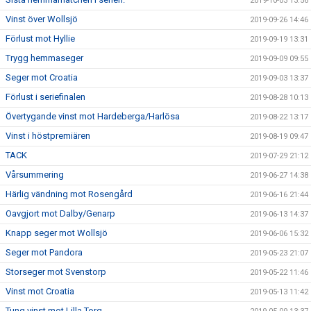
2019-10-03 13:56
Vinst över Wollsjö
2019-09-26 14:46
Förlust mot Hyllie
2019-09-19 13:31
Trygg hemmaseger
2019-09-09 09:55
Seger mot Croatia
2019-09-03 13:37
Förlust i seriefinalen
2019-08-28 10:13
Övertygande vinst mot Hardeberga/Harlösa
2019-08-22 13:17
Vinst i höstpremiären
2019-08-19 09:47
TACK
2019-07-29 21:12
Vårsummering
2019-06-27 14:38
Härlig vändning mot Rosengård
2019-06-16 21:44
Oavgjort mot Dalby/Genarp
2019-06-13 14:37
Knapp seger mot Wollsjö
2019-06-06 15:32
Seger mot Pandora
2019-05-23 21:07
Storseger mot Svenstorp
2019-05-22 11:46
Vinst mot Croatia
2019-05-13 11:42
Tung vinst mot Lilla Torg