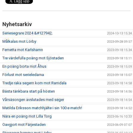
Nyhetsarkiv
Seriesegrare 2024 &#127942;
2024-10-13 15:34
Målkalas mot Lörby
2023-09-28 09:57
Femetta mot Karlshamn
2023-09-18 15:34
Tre värdefulla poäng mot Sjöstaden
2023-09-18 15:11
En poäng borta mot Åhus
2023-09-18 15:09
Förlust mot serieledarna
2023-09-18 15:07
Tredje raka segern kom mot Ramdala
2023-09-18 14:58
Bästa tänkbara start på hösten
2023-09-18 14:56
Vårsäsongen avslutades med seger
2023-09-18 14:54
Matilda Eriksson matchhjälte i sin 100:e match!
2023-09-18 14:52
Nära en poäng mot Lilla Torg
2023-06-16 10:33
Oavgjort mot Färjestaden
2023-06-09 07:07
Storseger hemma mot Lörby