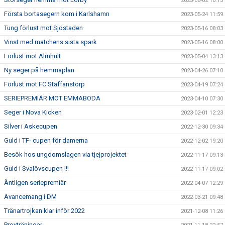
2023-06-02 10:13
Första bortasegern kom i Karlshamn
2023-05-24 11:59
Tung förlust mot Sjöstaden
2023-05-16 08:03
Vinst med matchens sista spark
2023-05-16 08:00
Förlust mot Älmhult
2023-05-04 13:13
Ny seger på hemmaplan
2023-04-26 07:10
Förlust mot FC Staffanstorp
2023-04-19 07:24
SERIEPREMIÄR MOT EMMABODA
2023-04-10 07:30
Seger i Nova Kicken
2023-02-01 12:23
Silver i Askecupen
2022-12-30 09:34
Guld i TF- cupen för damerna
2022-12-02 19:20
Besök hos ungdomslagen via tjejprojektet
2022-11-17 09:13
Guld i Svalövscupen !!!
2022-11-17 09:02
Äntligen seriepremiär
2022-04-07 12:29
Avancemang i DM
2022-03-21 09:48
Tränartrojkan klar inför 2022
2021-12-08 11:26
Provträningar