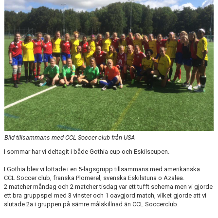
KONTAKT
Bild tillsammans med CCL Soccer club från USA
I sommar har vi deltagit i både Gothia cup och Eskilscupen.
I Gothia blev vi lottade i en 5-lagsgrupp tillsammans med amerikanska
CCL Soccer club, franska Plomerel, svenska Eskilstuna o Azalea.
2 matcher måndag och 2 matcher tisdag var ett tufft schema men vi gjorde
ett bra gruppspel med 3 vinster och 1 oavgjord match, vilket gjorde att vi
slutade 2a i gruppen på sämre målskillnad än CCL Soccerclub.