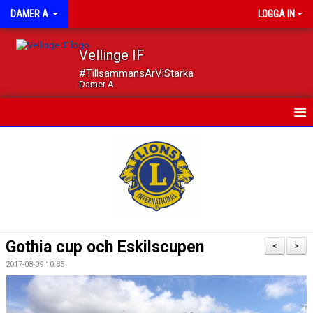
DAMER A
LOGGA IN
Vellinge IF
#TillsammansÄrViStarka
Damer A
HEM
NYHETER
KALENDER
MATCHER
Gothia cup och Eskilscupen
<
>
TRUPPEN
2017-08-09 10:35
DOKUMENT