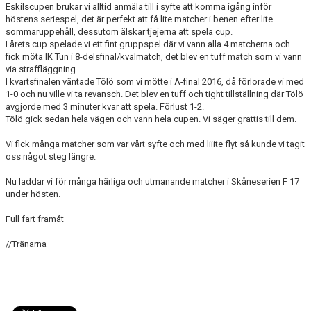
Eskilscupen brukar vi alltid anmäla till i syfte att komma igång inför
höstens seriespel, det är perfekt att få lite matcher i benen efter lite
sommaruppehåll, dessutom älskar tjejerna att spela cup.
I årets cup spelade vi ett fint gruppspel där vi vann alla 4 matcherna och
fick möta IK Tun i 8-delsfinal/kvalmatch, det blev en tuff match som vi vann
via straffläggning.
I kvartsfinalen väntade Tölö som vi mötte i A-final 2016, då förlorade vi med
1-0 och nu ville vi ta revansch. Det blev en tuff och tight tillställning där Tölö
avgjorde med 3 minuter kvar att spela. Förlust 1-2.
Tölö gick sedan hela vägen och vann hela cupen. Vi säger grattis till dem.
Vi fick många matcher som var vårt syfte och med liiite flyt så kunde vi tagit
oss något steg längre.
Nu laddar vi för många härliga och utmanande matcher i Skåneserien F 17
under hösten.
Full fart framåt
//Tränarna