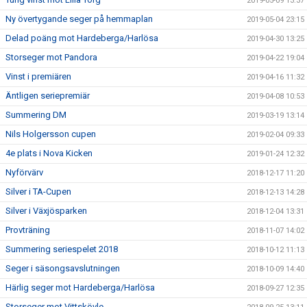
2019-05-09 13:37
Ny övertygande seger på hemmaplan
2019-05-04 23:15
Delad poäng mot Hardeberga/Harlösa
2019-04-30 13:25
Storseger mot Pandora
2019-04-22 19:04
Vinst i premiären
2019-04-16 11:32
Äntligen seriepremiär
2019-04-08 10:53
Summering DM
2019-03-19 13:14
Nils Holgersson cupen
2019-02-04 09:33
4e plats i Nova Kicken
2019-01-24 12:32
Nyförvärv
2018-12-17 11:20
Silver i TA-Cupen
2018-12-13 14:28
Silver i Växjösparken
2018-12-04 13:31
Provträning
2018-11-07 14:02
Summering seriespelet 2018
2018-10-12 11:13
Seger i säsongsavslutningen
2018-10-09 14:40
Härlig seger mot Hardeberga/Harlösa
2018-09-27 12:35
Storseger mot Vittskövle