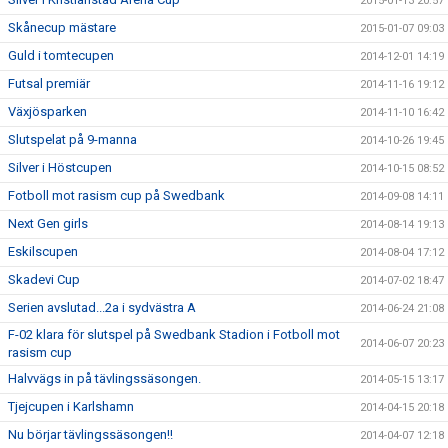
2015-01-13 20:57
Skånecup mästare
2015-01-07 09:03
Guld i tomtecupen
2014-12-01 14:19
Futsal premiär
2014-11-16 19:12
Växjösparken
2014-11-10 16:42
Slutspelat på 9-manna
2014-10-26 19:45
Silver i Höstcupen
2014-10-15 08:52
Fotboll mot rasism cup på Swedbank
2014-09-08 14:11
Next Gen girls
2014-08-14 19:13
Eskilscupen
2014-08-04 17:12
Skadevi Cup
2014-07-02 18:47
Serien avslutad...2a i sydvästra A
2014-06-24 21:08
F-02 klara för slutspel på Swedbank Stadion i Fotboll mot
2014-06-07 20:23
rasism cup
Halvvägs in på tävlingssäsongen.
2014-05-15 13:17
Tjejcupen i Karlshamn
2014-04-15 20:18
Nu börjar tävlingssäsongen!!
2014-04-07 12:18