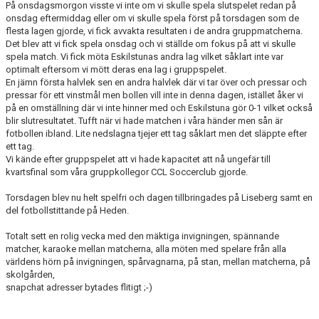
På onsdagsmorgon visste vi inte om vi skulle spela slutspelet redan på
onsdag eftermiddag eller om vi skulle spela först på torsdagen som de
flesta lagen gjorde, vi fick avvakta resultaten i de andra gruppmatcherna.
Det blev att vi fick spela onsdag och vi ställde om fokus på att vi skulle
spela match. Vi fick möta Eskilstunas andra lag vilket såklart inte var
optimalt eftersom vi mött deras ena lag i gruppspelet.
En jämn första halvlek sen en andra halvlek där vi tar över och pressar och
pressar för ett vinstmål men bollen vill inte in denna dagen, istället åker vi
på en omställning där vi inte hinner med och Eskilstuna gör 0-1 vilket också
blir slutresultatet. Tufft när vi hade matchen i våra händer men sån är
fotbollen ibland. Lite nedslagna tjejer ett tag såklart men det släppte efter
ett tag.
Vi kände efter gruppspelet att vi hade kapacitet att nå ungefär till
kvartsfinal som våra gruppkollegor CCL Soccerclub gjorde.
Torsdagen blev nu helt spelfri och dagen tillbringades på Liseberg samt en
del fotbollstittande på Heden.
Totalt sett en rolig vecka med den mäktiga invigningen, spännande
matcher, karaoke mellan matcherna, alla möten med spelare från alla
världens hörn på invigningen, spårvagnarna, på stan, mellan matcherna, på
skolgården,
snapchat adresser bytades flitigt ;-)