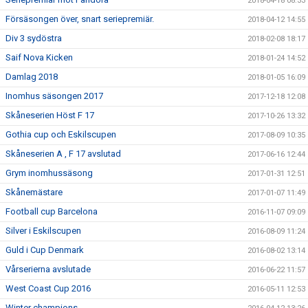
2018-04-18 08:33
Försäsongen över, snart seriepremiär.
2018-04-12 14:55
Div 3 sydöstra
2018-02-08 18:17
Saif Nova Kicken
2018-01-24 14:52
Damlag 2018
2018-01-05 16:09
Inomhus säsongen 2017
2017-12-18 12:08
Skåneserien Höst F 17
2017-10-26 13:32
Gothia cup och Eskilscupen
2017-08-09 10:35
Skåneserien A , F 17 avslutad
2017-06-16 12:44
Grym inomhussäsong
2017-01-31 12:51
Skånemästare
2017-01-07 11:49
Football cup Barcelona
2016-11-07 09:09
Silver i Eskilscupen
2016-08-09 11:24
Guld i Cup Denmark
2016-08-02 13:14
Vårserierna avslutade
2016-06-22 11:57
West Coast Cup 2016
2016-05-11 12:53
Winter champions