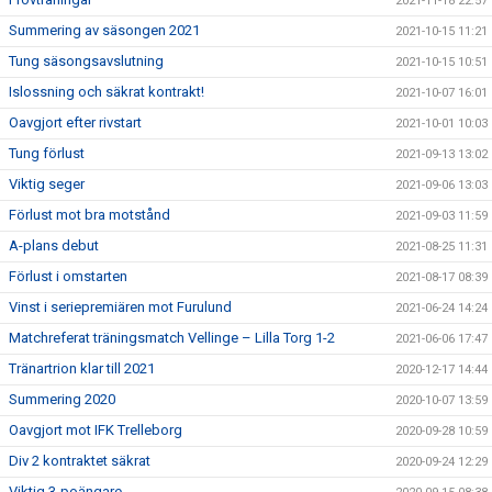
2021-11-18 22:57
Summering av säsongen 2021
2021-10-15 11:21
Tung säsongsavslutning
2021-10-15 10:51
Islossning och säkrat kontrakt!
2021-10-07 16:01
Oavgjort efter rivstart
2021-10-01 10:03
Tung förlust
2021-09-13 13:02
Viktig seger
2021-09-06 13:03
Förlust mot bra motstånd
2021-09-03 11:59
A-plans debut
2021-08-25 11:31
Förlust i omstarten
2021-08-17 08:39
Vinst i seriepremiären mot Furulund
2021-06-24 14:24
Matchreferat träningsmatch Vellinge – Lilla Torg 1-2
2021-06-06 17:47
Tränartrion klar till 2021
2020-12-17 14:44
Summering 2020
2020-10-07 13:59
Oavgjort mot IFK Trelleborg
2020-09-28 10:59
Div 2 kontraktet säkrat
2020-09-24 12:29
Viktig 3-poängare