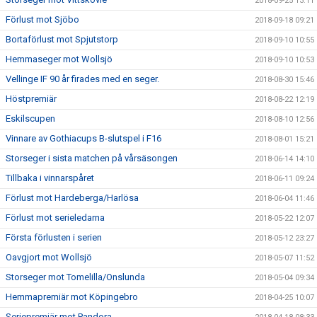
2018-09-25 13:11
Förlust mot Sjöbo
2018-09-18 09:21
Bortaförlust mot Spjutstorp
2018-09-10 10:55
Hemmaseger mot Wollsjö
2018-09-10 10:53
Vellinge IF 90 år firades med en seger.
2018-08-30 15:46
Höstpremiär
2018-08-22 12:19
Eskilscupen
2018-08-10 12:56
Vinnare av Gothiacups B-slutspel i F16
2018-08-01 15:21
Storseger i sista matchen på vårsäsongen
2018-06-14 14:10
Tillbaka i vinnarspåret
2018-06-11 09:24
Förlust mot Hardeberga/Harlösa
2018-06-04 11:46
Förlust mot serieledarna
2018-05-22 12:07
Första förlusten i serien
2018-05-12 23:27
Oavgjort mot Wollsjö
2018-05-07 11:52
Storseger mot Tomelilla/Onslunda
2018-05-04 09:34
Hemmapremiär mot Köpingebro
2018-04-25 10:07
Seriepremiär mot Pandora