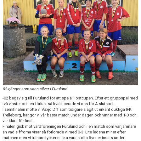
KONTAKT
02-gänget som vann silver i Furulund
-02 begav sig till Furulund för att spela Höstcupen. Efter ett gruppspel med
två vinster och en förlust så kvalificerade vi oss för A slutspel.
I semifinalen mötte vi Växjö Dff som tidigare slagit ut erkänt duktiga IFK
Trelleborg, här gör vi vår bästa match under dagen och vinner med 1-0 och
var klara för final.
Finalen gick mot värdföreningen Furulund och i en match som var jämnare
än vad siffrorna visar så förlorade vi med 0-3. Lite ledsna miner efter
matchen men vi tränare tycker ni ska vara stolta över er insats under