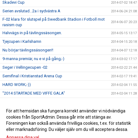
Skadevi Cup
2014-07-02 18:47
Serien avslutad...2a i sydvästra A
2014-06-24 21:08
F-02 klara för slutspel på Swedbank Stadion i Fotboll mot
2014-06-07 20:23
rasism cup
Halvvägs in på tävlingssäsongen.
2014-05-15 13:17
Tjejcupen i Karlshamn
2014-04-15 20:18
Nu börjar tävlingssäsongen!!
2014-04-07 12:18
9-manna premiär, nu e vi på gång;-)
2014-03-02 17:17
Seger i Vellingecupen -02
2014-02-22 21:44
Semifinal i Kristianstad Arena Cup
2014-02-17 19:41
HARD WORK;-))
2014-02-04 11:55
"2014 STARTADE MED VIFFE GALA"
2014-02-04 11:28
Silver i S Sandbycupen
2014-01-03 19:51
F 01/02 semifinal Skånecupen
För att hemsidan ska fungera korrekt använder vi nödvändiga
2014-01-03 17:36
cookies från SportAdmin. Dessa går inte att stänga av.
Silver i Växjösparken för F 01/02
2013-11-25 18:30
Föreningen kan också använda frivilliga cookies, t.ex. för statistik
eller marknadsföring. Du väljer själv om du vill acceptera dessa.
Anpassa dina val