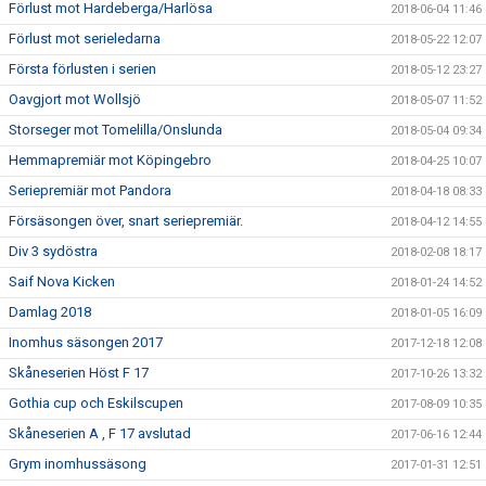
Förlust mot Hardeberga/Harlösa
2018-06-04 11:46
Förlust mot serieledarna
2018-05-22 12:07
Första förlusten i serien
2018-05-12 23:27
Oavgjort mot Wollsjö
2018-05-07 11:52
Storseger mot Tomelilla/Onslunda
2018-05-04 09:34
Hemmapremiär mot Köpingebro
2018-04-25 10:07
Seriepremiär mot Pandora
2018-04-18 08:33
Försäsongen över, snart seriepremiär.
2018-04-12 14:55
Div 3 sydöstra
2018-02-08 18:17
Saif Nova Kicken
2018-01-24 14:52
Damlag 2018
2018-01-05 16:09
Inomhus säsongen 2017
2017-12-18 12:08
Skåneserien Höst F 17
2017-10-26 13:32
Gothia cup och Eskilscupen
2017-08-09 10:35
Skåneserien A , F 17 avslutad
2017-06-16 12:44
Grym inomhussäsong
2017-01-31 12:51