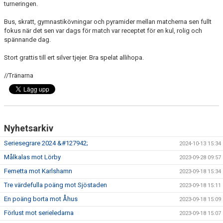
turneringen.
Bus, skratt, gymnastikövningar och pyramider mellan matcherna sen fullt
fokus när det sen var dags för match var receptet för en kul, rolig och
spännande dag.
Stort grattis till ert silver tjejer. Bra spelat allihopa.
//Tränarna
Nyhetsarkiv
Seriesegrare 2024 &#127942;
2024-10-13 15:34
Målkalas mot Lörby
2023-09-28 09:57
Femetta mot Karlshamn
2023-09-18 15:34
Tre värdefulla poäng mot Sjöstaden
2023-09-18 15:11
En poäng borta mot Åhus
2023-09-18 15:09
Förlust mot serieledarna
2023-09-18 15:07