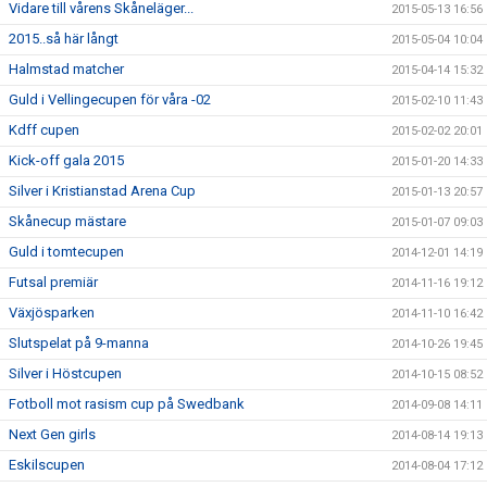
Vidare till vårens Skåneläger...
2015-05-13 16:56
2015..så här långt
2015-05-04 10:04
Halmstad matcher
2015-04-14 15:32
Guld i Vellingecupen för våra -02
2015-02-10 11:43
Kdff cupen
2015-02-02 20:01
Kick-off gala 2015
2015-01-20 14:33
Silver i Kristianstad Arena Cup
2015-01-13 20:57
Skånecup mästare
2015-01-07 09:03
Guld i tomtecupen
2014-12-01 14:19
Futsal premiär
2014-11-16 19:12
Växjösparken
2014-11-10 16:42
Slutspelat på 9-manna
2014-10-26 19:45
Silver i Höstcupen
2014-10-15 08:52
Fotboll mot rasism cup på Swedbank
2014-09-08 14:11
Next Gen girls
2014-08-14 19:13
Eskilscupen
2014-08-04 17:12