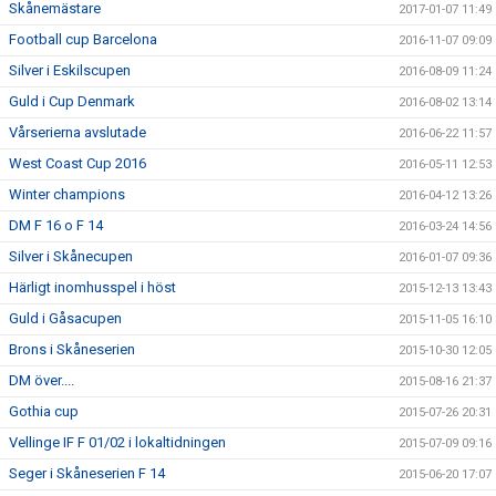
Skånemästare
2017-01-07 11:49
Football cup Barcelona
2016-11-07 09:09
Silver i Eskilscupen
2016-08-09 11:24
Guld i Cup Denmark
2016-08-02 13:14
Vårserierna avslutade
2016-06-22 11:57
West Coast Cup 2016
2016-05-11 12:53
Winter champions
2016-04-12 13:26
DM F 16 o F 14
2016-03-24 14:56
Silver i Skånecupen
2016-01-07 09:36
Härligt inomhusspel i höst
2015-12-13 13:43
Guld i Gåsacupen
2015-11-05 16:10
Brons i Skåneserien
2015-10-30 12:05
DM över....
2015-08-16 21:37
Gothia cup
2015-07-26 20:31
Vellinge IF F 01/02 i lokaltidningen
2015-07-09 09:16
Seger i Skåneserien F 14
2015-06-20 17:07