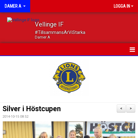
DAMER A
LOGGA IN
Vellinge IF
#TillsammansÄrViStarka
Damer A
HEM
NYHETER
KALENDER
MATCHER
Silver i Höstcupen
<
>
TRUPPEN
2014-10-15 08:52
DOKUMENT