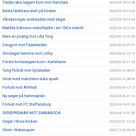
Tredje raka segern kom mot Ramdala
2023-09-18 14:58
Bästa tänkbara start på hösten
2023-09-18 14:56
Vårsäsongen avslutades med seger
2023-09-18 14:54
Matilda Eriksson matchhjälte i sin 100:e match!
2023-09-18 14:52
Nära en poäng mot Lilla Torg
2023-06-16 10:33
Oavgjort mot Färjestaden
2023-06-09 07:07
Storseger hemma mot Lörby
2023-06-02 10:13
Första bortasegern kom i Karlshamn
2023-05-24 11:59
Tung förlust mot Sjöstaden
2023-05-16 08:03
Vinst med matchens sista spark
2023-05-16 08:00
Förlust mot Älmhult
2023-05-04 13:13
Ny seger på hemmaplan
2023-04-26 07:10
Förlust mot FC Staffanstorp
2023-04-19 07:24
SERIEPREMIÄR MOT EMMABODA
2023-04-10 07:30
Seger i Nova Kicken
2023-02-01 12:23
Silver i Askecupen
2022-12-30 09:34