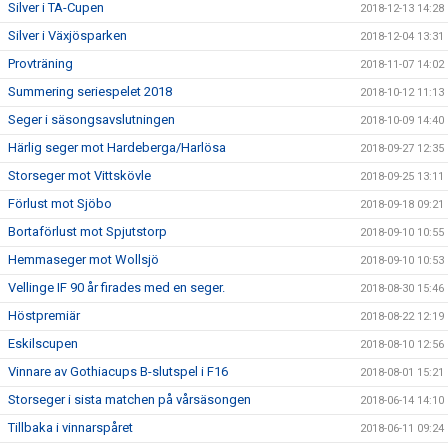
Silver i TA-Cupen
2018-12-13 14:28
Silver i Växjösparken
2018-12-04 13:31
Provträning
2018-11-07 14:02
Summering seriespelet 2018
2018-10-12 11:13
Seger i säsongsavslutningen
2018-10-09 14:40
Härlig seger mot Hardeberga/Harlösa
2018-09-27 12:35
Storseger mot Vittskövle
2018-09-25 13:11
Förlust mot Sjöbo
2018-09-18 09:21
Bortaförlust mot Spjutstorp
2018-09-10 10:55
Hemmaseger mot Wollsjö
2018-09-10 10:53
Vellinge IF 90 år firades med en seger.
2018-08-30 15:46
Höstpremiär
2018-08-22 12:19
Eskilscupen
2018-08-10 12:56
Vinnare av Gothiacups B-slutspel i F16
2018-08-01 15:21
Storseger i sista matchen på vårsäsongen
2018-06-14 14:10
Tillbaka i vinnarspåret
2018-06-11 09:24