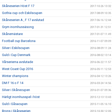
Skåneserien Höst F 17
2017-10-26 13:32
Gothia cup och Eskilscupen
2017-08-09 10:35
Skåneserien A , F 17 avslutad
2017-06-16 12:44
Grym inomhussäsong
2017-01-31 12:51
Skånemästare
2017-01-07 11:49
Football cup Barcelona
2016-11-07 09:09
Silver i Eskilscupen
2016-08-09 11:24
Guld i Cup Denmark
2016-08-02 13:14
Vårserierna avslutade
2016-06-22 11:57
West Coast Cup 2016
2016-05-11 12:53
Winter champions
2016-04-12 13:26
DM F 16 o F 14
2016-03-24 14:56
Silver i Skånecupen
2016-01-07 09:36
Härligt inomhusspel i höst
2015-12-13 13:43
Guld i Gåsacupen
2015-11-05 16:10
Brons i Skåneserien
2015-10-30 12:05