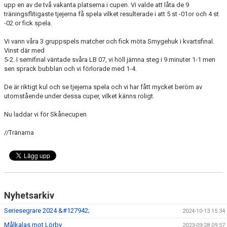
upp en av de två vakanta platserna i cupen. Vi valde att låta de 9
träningsflitigaste tjejerna få spela vilket resulterade i att 5 st -01or och 4 st
-02 or fick spela.
Vi vann våra 3 gruppspels matcher och fick möta Smygehuk i kvartsfinal.
Vinst där med
5-2. I semifinal väntade svåra LB 07, vi höll jämna steg i 9 minuter 1-1 men
sen sprack bubblan och vi förlorade med 1-4.
De är riktigt kul och se tjejerna spela och vi har fått mycket beröm av
utomstående under dessa cuper, vilket känns roligt.
Nu laddar vi för Skånecupen
//Tränarna
Nyhetsarkiv
Seriesegrare 2024 &#127942;
2024-10-13 15:34
Målkalas mot Lörby
2023-09-28 09:57