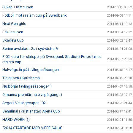
Silver i Höstcupen
2014-10-15 08:52
Fotboll mot rasism cup på Swedbank
2014-09-08 14:11
Next Gen girls
2014-08-14 19:13
Eskilscupen
2014-08-04 17:12
Skadevi Cup
2014-07-02 18:47
Serien avslutad...2a i sydvästra A
2014-06-24 21:08
F-02 klara för slutspel på Swedbank Stadion i Fotboll mot
2014-06-07 20:23
rasism cup
Halvvägs in på tävlingssäsongen.
2014-05-15 13:17
Tjejcupen i Karlshamn
2014-04-15 20:18
Nu börjar tävlingssäsongen!!
2014-04-07 12:18
9-manna premiär, nu e vi på gång;-)
2014-03-02 17:17
Seger i Vellingecupen -02
2014-02-22 21:44
Semifinal i Kristianstad Arena Cup
2014-02-17 19:41
HARD WORK;-))
2014-02-04 11:55
"2014 STARTADE MED VIFFE GALA"
2014-02-04 11:28