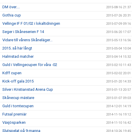
DM över....
2015-08-16 21:37
Gothia cup
2015-07-26 20:31
Vellinge IF F 01/02 i lokaltidningen
2015-07-09 09:16
Seger i Skåneserien F 14
2015-06-20 17:07
Vidare till vårens Skåneläger...
2015-05-13 16:56
2015..så här långt
2015-05-04 10:04
Halmstad matcher
2015-04-14 15:32
Guld i Vellingecupen för våra -02
2015-02-10 11:43
Kdff cupen
2015-02-02 20:01
Kick-off gala 2015
2015-01-20 14:33
Silver i Kristianstad Arena Cup
2015-01-13 20:57
Skånecup mästare
2015-01-07 09:03
Guld i tomtecupen
2014-12-01 14:19
Futsal premiär
2014-11-16 19:12
Växjösparken
2014-11-10 16:42
Slutspelat på 9-manna
2014-10-26 19:45