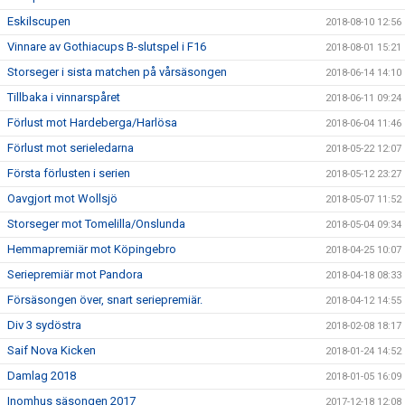
Eskilscupen
2018-08-10 12:56
Vinnare av Gothiacups B-slutspel i F16
2018-08-01 15:21
Storseger i sista matchen på vårsäsongen
2018-06-14 14:10
Tillbaka i vinnarspåret
2018-06-11 09:24
Förlust mot Hardeberga/Harlösa
2018-06-04 11:46
Förlust mot serieledarna
2018-05-22 12:07
Första förlusten i serien
2018-05-12 23:27
Oavgjort mot Wollsjö
2018-05-07 11:52
Storseger mot Tomelilla/Onslunda
2018-05-04 09:34
Hemmapremiär mot Köpingebro
2018-04-25 10:07
Seriepremiär mot Pandora
2018-04-18 08:33
Försäsongen över, snart seriepremiär.
2018-04-12 14:55
Div 3 sydöstra
2018-02-08 18:17
Saif Nova Kicken
2018-01-24 14:52
Damlag 2018
2018-01-05 16:09
Inomhus säsongen 2017
2017-12-18 12:08