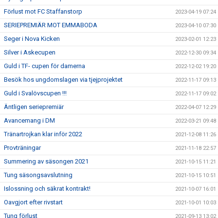
Förlust mot FC Staffanstorp
2023-04-19 07:24
SERIEPREMIÄR MOT EMMABODA
2023-04-10 07:30
Seger i Nova Kicken
2023-02-01 12:23
Silver i Askecupen
2022-12-30 09:34
Guld i TF- cupen för damerna
2022-12-02 19:20
Besök hos ungdomslagen via tjejprojektet
2022-11-17 09:13
Guld i Svalövscupen !!!
2022-11-17 09:02
Äntligen seriepremiär
2022-04-07 12:29
Avancemang i DM
2022-03-21 09:48
Tränartrojkan klar inför 2022
2021-12-08 11:26
Provträningar
2021-11-18 22:57
Summering av säsongen 2021
2021-10-15 11:21
Tung säsongsavslutning
2021-10-15 10:51
Islossning och säkrat kontrakt!
2021-10-07 16:01
Oavgjort efter rivstart
2021-10-01 10:03
Tung förlust
2021-09-13 13:02