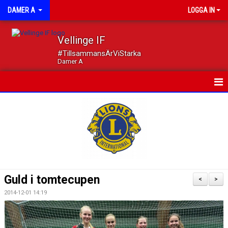
DAMER A
LOGGA IN
Vellinge IF
#TillsammansÄrViStarka
Damer A
HEM
NYHETER
KALENDER
MATCHER
Guld i tomtecupen
<
>
TRUPPEN
2014-12-01 14:19
DOKUMENT