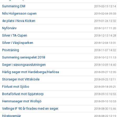
Summering DM
2019-03-19 13:14
Nils Holgersson cupen
2019-02-04 09:33
4e plats i Nova Kicken
2019-01-24 12:32
Nyförvärv
2018-12-17 11:20
Silver i TA-Cupen
2018-12-13 14:28
Silver i Växjösparken
2018-12-04 13:31
Provträning
2018-11-07 14:02
Summering seriespelet 2018
2018-10-12 11:13
Seger i säsongsavslutningen
2018-10-09 14:40
Härlig seger mot Hardeberga/Harlösa
2018-09-27 12:35
Storseger mot Vittskövle
2018-09-25 13:11
Förlust mot Sjöbo
2018-09-18 09:21
Bortaförlust mot Spjutstorp
2018-09-10 10:55
Hemmaseger mot Wollsjö
2018-09-10 10:53
Vellinge IF 90 år firades med en seger.
2018-08-30 15:46
Höstpremiär
2018-08-22 12:19