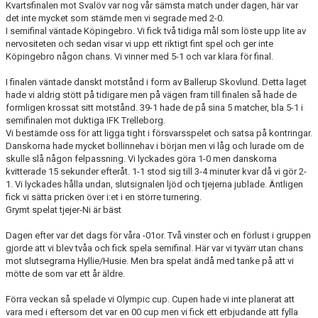
Kvartsfinalen mot Svalöv var nog vår sämsta match under dagen, här var
det inte mycket som stämde men vi segrade med 2-0.
I semifinal väntade Köpingebro. Vi fick två tidiga mål som löste upp lite av
nervositeten och sedan visar vi upp ett riktigt fint spel och ger inte
Köpingebro någon chans. Vi vinner med 5-1 och var klara för final.
I finalen väntade danskt motstånd i form av Ballerup Skovlund. Detta laget
hade vi aldrig stött på tidigare men på vägen fram till finalen så hade de
formligen krossat sitt motstånd. 39-1 hade de på sina 5 matcher, bla 5-1 i
semifinalen mot duktiga IFK Trelleborg.
Vi bestämde oss för att ligga tight i försvarsspelet och satsa på kontringar.
Danskorna hade mycket bollinnehav i början men vi låg och lurade om de
skulle slå någon felpassning. Vi lyckades göra 1-0 men danskorna
kvitterade 15 sekunder efteråt. 1-1 stod sig till 3-4 minuter kvar då vi gör 2-
1. Vi lyckades hålla undan, slutsignalen ljöd och tjejerna jublade. Äntligen
fick vi sätta pricken över i:et i en större turnering.
Grymt spelat tjejer-Ni är bäst
Dagen efter var det dags för våra -01or. Två vinster och en förlust i gruppen
gjorde att vi blev tvåa och fick spela semifinal. Här var vi tyvärr utan chans
mot slutsegrarna Hyllie/Husie. Men bra spelat ändå med tanke på att vi
mötte de som var ett år äldre.
Förra veckan så spelade vi Olympic cup. Cupen hade vi inte planerat att
vara med i eftersom det var en 00 cup men vi fick ett erbjudande att fylla