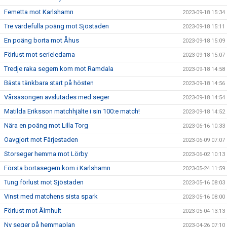
Femetta mot Karlshamn
2023-09-18 15:34
Tre värdefulla poäng mot Sjöstaden
2023-09-18 15:11
En poäng borta mot Åhus
2023-09-18 15:09
Förlust mot serieledarna
2023-09-18 15:07
Tredje raka segern kom mot Ramdala
2023-09-18 14:58
Bästa tänkbara start på hösten
2023-09-18 14:56
Vårsäsongen avslutades med seger
2023-09-18 14:54
Matilda Eriksson matchhjälte i sin 100:e match!
2023-09-18 14:52
Nära en poäng mot Lilla Torg
2023-06-16 10:33
Oavgjort mot Färjestaden
2023-06-09 07:07
Storseger hemma mot Lörby
2023-06-02 10:13
Första bortasegern kom i Karlshamn
2023-05-24 11:59
Tung förlust mot Sjöstaden
2023-05-16 08:03
Vinst med matchens sista spark
2023-05-16 08:00
Förlust mot Älmhult
2023-05-04 13:13
Ny seger på hemmaplan
2023-04-26 07:10