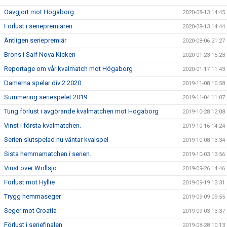
Oavgjort mot Högaborg
2020-08-13 14:45
Förlust i seriepremiären
2020-08-13 14:44
Äntligen seriepremiär
2020-08-06 21:27
Brons i Saif Nova Kicken
2020-01-23 15:23
Reportage om vår kvalmatch mot Högaborg
2020-01-17 11:43
Damerna spelar div 2 2020
2019-11-08 10:58
Summering seriespelet 2019
2019-11-04 11:07
Tung förlust i avgörande kvalmatchen mot Högaborg
2019-10-28 12:08
Vinst i första kvalmatchen.
2019-10-16 14:24
Serien slutspelad nu väntar kvalspel
2019-10-08 13:34
Sista hemmamatchen i serien.
2019-10-03 13:56
Vinst över Wollsjö
2019-09-26 14:46
Förlust mot Hyllie
2019-09-19 13:31
Trygg hemmaseger
2019-09-09 09:55
Seger mot Croatia
2019-09-03 13:37
Förlust i seriefinalen
2019-08-28 10:13