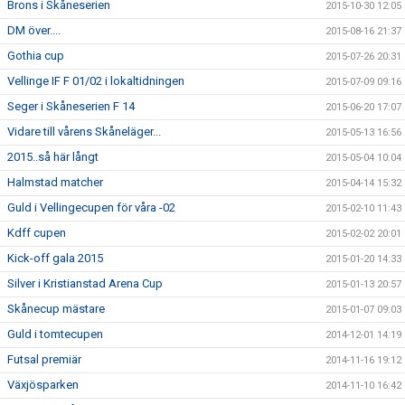
Brons i Skåneserien
2015-10-30 12:05
DM över....
2015-08-16 21:37
Gothia cup
2015-07-26 20:31
Vellinge IF F 01/02 i lokaltidningen
2015-07-09 09:16
Seger i Skåneserien F 14
2015-06-20 17:07
Vidare till vårens Skåneläger...
2015-05-13 16:56
2015..så här långt
2015-05-04 10:04
Halmstad matcher
2015-04-14 15:32
Guld i Vellingecupen för våra -02
2015-02-10 11:43
Kdff cupen
2015-02-02 20:01
Kick-off gala 2015
2015-01-20 14:33
Silver i Kristianstad Arena Cup
2015-01-13 20:57
Skånecup mästare
2015-01-07 09:03
Guld i tomtecupen
2014-12-01 14:19
Futsal premiär
2014-11-16 19:12
Växjösparken
2014-11-10 16:42