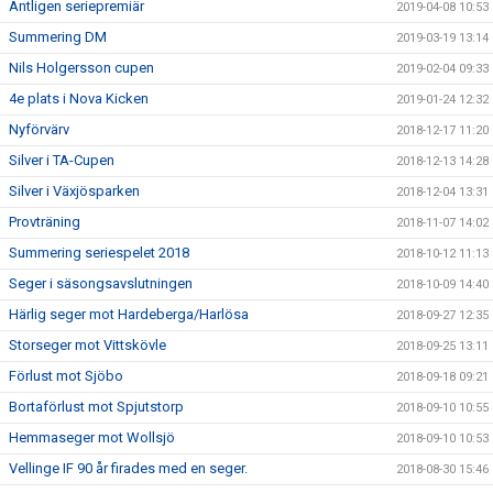
Äntligen seriepremiär
2019-04-08 10:53
Summering DM
2019-03-19 13:14
Nils Holgersson cupen
2019-02-04 09:33
4e plats i Nova Kicken
2019-01-24 12:32
Nyförvärv
2018-12-17 11:20
Silver i TA-Cupen
2018-12-13 14:28
Silver i Växjösparken
2018-12-04 13:31
Provträning
2018-11-07 14:02
Summering seriespelet 2018
2018-10-12 11:13
Seger i säsongsavslutningen
2018-10-09 14:40
Härlig seger mot Hardeberga/Harlösa
2018-09-27 12:35
Storseger mot Vittskövle
2018-09-25 13:11
Förlust mot Sjöbo
2018-09-18 09:21
Bortaförlust mot Spjutstorp
2018-09-10 10:55
Hemmaseger mot Wollsjö
2018-09-10 10:53
Vellinge IF 90 år firades med en seger.
2018-08-30 15:46