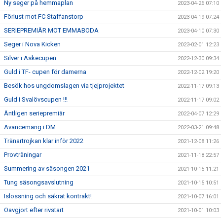
Ny seger på hemmaplan
2023-04-26 07:10
Förlust mot FC Staffanstorp
2023-04-19 07:24
SERIEPREMIÄR MOT EMMABODA
2023-04-10 07:30
Seger i Nova Kicken
2023-02-01 12:23
Silver i Askecupen
2022-12-30 09:34
Guld i TF- cupen för damerna
2022-12-02 19:20
Besök hos ungdomslagen via tjejprojektet
2022-11-17 09:13
Guld i Svalövscupen !!!
2022-11-17 09:02
Äntligen seriepremiär
2022-04-07 12:29
Avancemang i DM
2022-03-21 09:48
Tränartrojkan klar inför 2022
2021-12-08 11:26
Provträningar
2021-11-18 22:57
Summering av säsongen 2021
2021-10-15 11:21
Tung säsongsavslutning
2021-10-15 10:51
Islossning och säkrat kontrakt!
2021-10-07 16:01
Oavgjort efter rivstart
2021-10-01 10:03