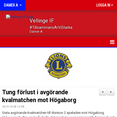
DAMER A
LOGGA IN
Vellinge IF
#TillsammansÄrViStarka
Damer A
HEM
NYHETER
KALENDER
MATCHER
Tung förlust i avgörande
<
>
TRUPPEN
kvalmatchen mot Högaborg
2019-10-28 12:08
DOKUMENT
Sista avgörande kvalmatchen till division 2 spelades mot Högaborg.