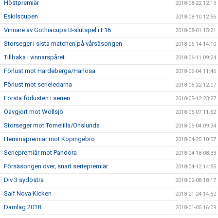
Höstpremiär
2018-08-22 12:19
Eskilscupen
2018-08-10 12:56
Vinnare av Gothiacups B-slutspel i F16
2018-08-01 15:21
Storseger i sista matchen på vårsäsongen
2018-06-14 14:10
Tillbaka i vinnarspåret
2018-06-11 09:24
Förlust mot Hardeberga/Harlösa
2018-06-04 11:46
Förlust mot serieledarna
2018-05-22 12:07
Första förlusten i serien
2018-05-12 23:27
Oavgjort mot Wollsjö
2018-05-07 11:52
Storseger mot Tomelilla/Onslunda
2018-05-04 09:34
Hemmapremiär mot Köpingebro
2018-04-25 10:07
Seriepremiär mot Pandora
2018-04-18 08:33
Försäsongen över, snart seriepremiär.
2018-04-12 14:55
Div 3 sydöstra
2018-02-08 18:17
Saif Nova Kicken
2018-01-24 14:52
Damlag 2018
2018-01-05 16:09