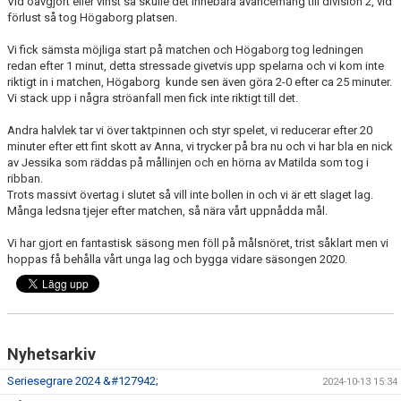
Vid oavgjort eller vinst så skulle det innebära avancemang till division 2, vid
KONTAKT
förlust så tog Högaborg platsen.
Vi fick sämsta möjliga start på matchen och Högaborg tog ledningen
redan efter 1 minut, detta stressade givetvis upp spelarna och vi kom inte
riktigt in i matchen, Högaborg kunde sen även göra 2-0 efter ca 25 minuter.
Vi stack upp i några ströanfall men fick inte riktigt till det.
Andra halvlek tar vi över taktpinnen och styr spelet, vi reducerar efter 20
minuter efter ett fint skott av Anna, vi trycker på bra nu och vi har bla en nick
av Jessika som räddas på mållinjen och en hörna av Matilda som tog i
ribban.
Trots massivt övertag i slutet så vill inte bollen in och vi är ett slaget lag.
Många ledsna tjejer efter matchen, så nära vårt uppnådda mål.
Vi har gjort en fantastisk säsong men föll på målsnöret, trist såklart men vi
hoppas få behålla vårt unga lag och bygga vidare säsongen 2020.
Nyhetsarkiv
Seriesegrare 2024 &#127942;
2024-10-13 15:34