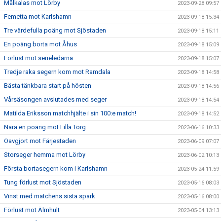
Målkalas mot Lörby
2023-09-28 09:57
Femetta mot Karlshamn
2023-09-18 15:34
Tre värdefulla poäng mot Sjöstaden
2023-09-18 15:11
En poäng borta mot Åhus
2023-09-18 15:09
Förlust mot serieledarna
2023-09-18 15:07
Tredje raka segern kom mot Ramdala
2023-09-18 14:58
Bästa tänkbara start på hösten
2023-09-18 14:56
Vårsäsongen avslutades med seger
2023-09-18 14:54
Matilda Eriksson matchhjälte i sin 100:e match!
2023-09-18 14:52
Nära en poäng mot Lilla Torg
2023-06-16 10:33
Oavgjort mot Färjestaden
2023-06-09 07:07
Storseger hemma mot Lörby
2023-06-02 10:13
Första bortasegern kom i Karlshamn
2023-05-24 11:59
Tung förlust mot Sjöstaden
2023-05-16 08:03
Vinst med matchens sista spark
2023-05-16 08:00
Förlust mot Älmhult
2023-05-04 13:13