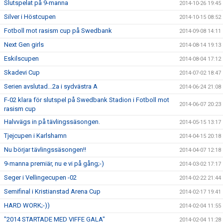
Slutspelat på 9-manna
2014-10-26 19:45
Silver i Höstcupen
2014-10-15 08:52
Fotboll mot rasism cup på Swedbank
2014-09-08 14:11
Next Gen girls
2014-08-14 19:13
Eskilscupen
2014-08-04 17:12
Skadevi Cup
2014-07-02 18:47
Serien avslutad...2a i sydvästra A
2014-06-24 21:08
F-02 klara för slutspel på Swedbank Stadion i Fotboll mot
2014-06-07 20:23
rasism cup
Halvvägs in på tävlingssäsongen.
2014-05-15 13:17
Tjejcupen i Karlshamn
2014-04-15 20:18
Nu börjar tävlingssäsongen!!
2014-04-07 12:18
9-manna premiär, nu e vi på gång;-)
2014-03-02 17:17
Seger i Vellingecupen -02
2014-02-22 21:44
Semifinal i Kristianstad Arena Cup
2014-02-17 19:41
HARD WORK;-))
2014-02-04 11:55
"2014 STARTADE MED VIFFE GALA"
2014-02-04 11:28