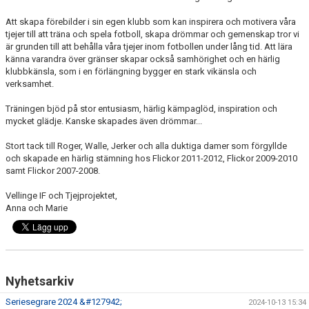
Att skapa förebilder i sin egen klubb som kan inspirera och motivera våra
tjejer till att träna och spela fotboll, skapa drömmar och gemenskap tror vi
är grunden till att behålla våra tjejer inom fotbollen under lång tid. Att lära
känna varandra över gränser skapar också samhörighet och en härlig
klubbkänsla, som i en förlängning bygger en stark vikänsla och
verksamhet.
Träningen bjöd på stor entusiasm, härlig kämpaglöd, inspiration och
mycket glädje. Kanske skapades även drömmar...
Stort tack till Roger, Walle, Jerker och alla duktiga damer som förgyllde
och skapade en härlig stämning hos Flickor 2011-2012, Flickor 2009-2010
samt Flickor 2007-2008.
Vellinge IF och Tjejprojektet,
Anna och Marie
Nyhetsarkiv
Seriesegrare 2024 &#127942;
2024-10-13 15:34