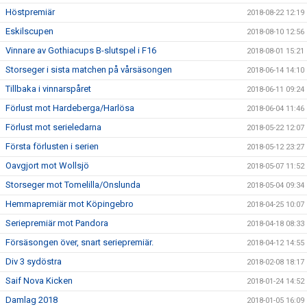
Höstpremiär
2018-08-22 12:19
Eskilscupen
2018-08-10 12:56
Vinnare av Gothiacups B-slutspel i F16
2018-08-01 15:21
Storseger i sista matchen på vårsäsongen
2018-06-14 14:10
Tillbaka i vinnarspåret
2018-06-11 09:24
Förlust mot Hardeberga/Harlösa
2018-06-04 11:46
Förlust mot serieledarna
2018-05-22 12:07
Första förlusten i serien
2018-05-12 23:27
Oavgjort mot Wollsjö
2018-05-07 11:52
Storseger mot Tomelilla/Onslunda
2018-05-04 09:34
Hemmapremiär mot Köpingebro
2018-04-25 10:07
Seriepremiär mot Pandora
2018-04-18 08:33
Försäsongen över, snart seriepremiär.
2018-04-12 14:55
Div 3 sydöstra
2018-02-08 18:17
Saif Nova Kicken
2018-01-24 14:52
Damlag 2018
2018-01-05 16:09