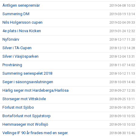
Äntligen seriepremiär
2019-04-08 10:53
Summering DM
2019-03-19 13:14
Nils Holgersson cupen
2019-02-04 09:33
4e plats i Nova Kicken
2019-01-24 12:32
Nyförvärv
2018-12-17 11:20
Silver i TA-Cupen
2018-12-13 14:28
Silver i Växjösparken
2018-12-04 13:31
Provträning
2018-11-07 14:02
Summering seriespelet 2018
2018-10-12 11:13
Seger i säsongsavslutningen
2018-10-09 14:40
Härlig seger mot Hardeberga/Harlösa
2018-09-27 12:35
Storseger mot Vittskövle
2018-09-25 13:11
Förlust mot Sjöbo
2018-09-18 09:21
Bortaförlust mot Spjutstorp
2018-09-10 10:55
Hemmaseger mot Wollsjö
2018-09-10 10:53
Vellinge IF 90 år firades med en seger.
2018-08-30 15:46