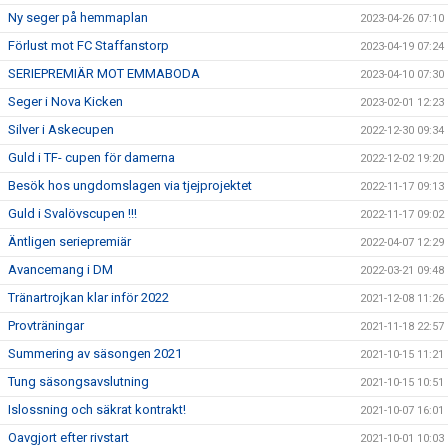
Ny seger på hemmaplan
2023-04-26 07:10
Förlust mot FC Staffanstorp
2023-04-19 07:24
SERIEPREMIÄR MOT EMMABODA
2023-04-10 07:30
Seger i Nova Kicken
2023-02-01 12:23
Silver i Askecupen
2022-12-30 09:34
Guld i TF- cupen för damerna
2022-12-02 19:20
Besök hos ungdomslagen via tjejprojektet
2022-11-17 09:13
Guld i Svalövscupen !!!
2022-11-17 09:02
Äntligen seriepremiär
2022-04-07 12:29
Avancemang i DM
2022-03-21 09:48
Tränartrojkan klar inför 2022
2021-12-08 11:26
Provträningar
2021-11-18 22:57
Summering av säsongen 2021
2021-10-15 11:21
Tung säsongsavslutning
2021-10-15 10:51
Islossning och säkrat kontrakt!
2021-10-07 16:01
Oavgjort efter rivstart
2021-10-01 10:03