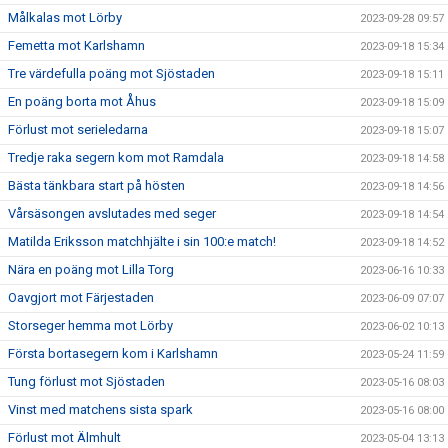
Målkalas mot Lörby
2023-09-28 09:57
Femetta mot Karlshamn
2023-09-18 15:34
Tre värdefulla poäng mot Sjöstaden
2023-09-18 15:11
En poäng borta mot Åhus
2023-09-18 15:09
Förlust mot serieledarna
2023-09-18 15:07
Tredje raka segern kom mot Ramdala
2023-09-18 14:58
Bästa tänkbara start på hösten
2023-09-18 14:56
Vårsäsongen avslutades med seger
2023-09-18 14:54
Matilda Eriksson matchhjälte i sin 100:e match!
2023-09-18 14:52
Nära en poäng mot Lilla Torg
2023-06-16 10:33
Oavgjort mot Färjestaden
2023-06-09 07:07
Storseger hemma mot Lörby
2023-06-02 10:13
Första bortasegern kom i Karlshamn
2023-05-24 11:59
Tung förlust mot Sjöstaden
2023-05-16 08:03
Vinst med matchens sista spark
2023-05-16 08:00
Förlust mot Älmhult
2023-05-04 13:13