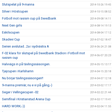
Slutspelat på 9-manna
2014-10-26 19:45
Silver i Höstcupen
2014-10-15 08:52
Fotboll mot rasism cup på Swedbank
2014-09-08 14:11
Next Gen girls
2014-08-14 19:13
Eskilscupen
2014-08-04 17:12
Skadevi Cup
2014-07-02 18:47
Serien avslutad...2a i sydvästra A
2014-06-24 21:08
F-02 klara för slutspel på Swedbank Stadion i Fotboll mot
2014-06-07 20:23
rasism cup
Halvvägs in på tävlingssäsongen.
2014-05-15 13:17
Tjejcupen i Karlshamn
2014-04-15 20:18
Nu börjar tävlingssäsongen!!
2014-04-07 12:18
9-manna premiär, nu e vi på gång;-)
2014-03-02 17:17
Seger i Vellingecupen -02
2014-02-22 21:44
Semifinal i Kristianstad Arena Cup
2014-02-17 19:41
HARD WORK;-))
2014-02-04 11:55