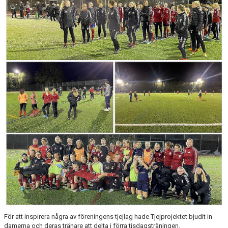
KONTAKT
För att inspirera några av föreningens tjejlag hade Tjejprojektet bjudit in
damerna och deras tränare att delta i förra tisdagsträningen.