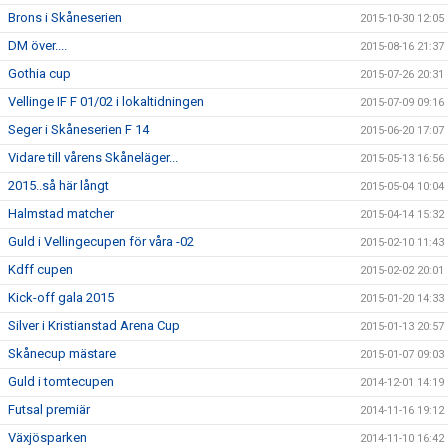
Brons i Skåneserien
2015-10-30 12:05
DM över....
2015-08-16 21:37
Gothia cup
2015-07-26 20:31
Vellinge IF F 01/02 i lokaltidningen
2015-07-09 09:16
Seger i Skåneserien F 14
2015-06-20 17:07
Vidare till vårens Skåneläger...
2015-05-13 16:56
2015..så här långt
2015-05-04 10:04
Halmstad matcher
2015-04-14 15:32
Guld i Vellingecupen för våra -02
2015-02-10 11:43
Kdff cupen
2015-02-02 20:01
Kick-off gala 2015
2015-01-20 14:33
Silver i Kristianstad Arena Cup
2015-01-13 20:57
Skånecup mästare
2015-01-07 09:03
Guld i tomtecupen
2014-12-01 14:19
Futsal premiär
2014-11-16 19:12
Växjösparken
2014-11-10 16:42