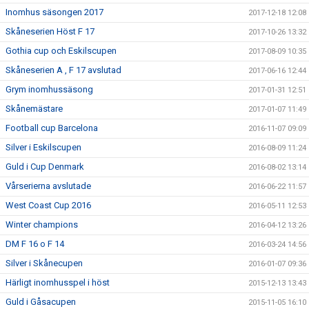
Inomhus säsongen 2017
2017-12-18 12:08
Skåneserien Höst F 17
2017-10-26 13:32
Gothia cup och Eskilscupen
2017-08-09 10:35
Skåneserien A , F 17 avslutad
2017-06-16 12:44
Grym inomhussäsong
2017-01-31 12:51
Skånemästare
2017-01-07 11:49
Football cup Barcelona
2016-11-07 09:09
Silver i Eskilscupen
2016-08-09 11:24
Guld i Cup Denmark
2016-08-02 13:14
Vårserierna avslutade
2016-06-22 11:57
West Coast Cup 2016
2016-05-11 12:53
Winter champions
2016-04-12 13:26
DM F 16 o F 14
2016-03-24 14:56
Silver i Skånecupen
2016-01-07 09:36
Härligt inomhusspel i höst
2015-12-13 13:43
Guld i Gåsacupen
2015-11-05 16:10