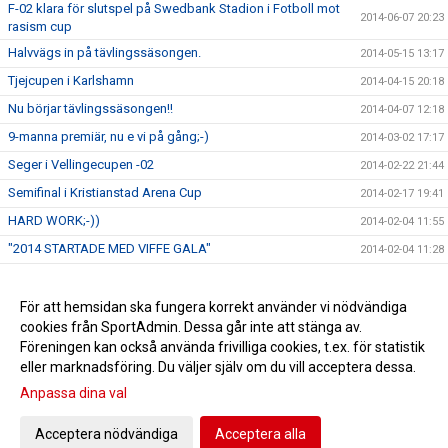
F-02 klara för slutspel på Swedbank Stadion i Fotboll mot
2014-06-07 20:23
rasism cup
Halvvägs in på tävlingssäsongen.
2014-05-15 13:17
Tjejcupen i Karlshamn
2014-04-15 20:18
Nu börjar tävlingssäsongen!!
2014-04-07 12:18
9-manna premiär, nu e vi på gång;-)
2014-03-02 17:17
Seger i Vellingecupen -02
2014-02-22 21:44
Semifinal i Kristianstad Arena Cup
2014-02-17 19:41
HARD WORK;-))
2014-02-04 11:55
"2014 STARTADE MED VIFFE GALA"
2014-02-04 11:28
Silver i S Sandbycupen
2014-01-03 19:51
F 01/02 semifinal Skånecupen
För att hemsidan ska fungera korrekt använder vi nödvändiga
2014-01-03 17:36
cookies från SportAdmin. Dessa går inte att stänga av.
Silver i Växjösparken för F 01/02
2013-11-25 18:30
Föreningen kan också använda frivilliga cookies, t.ex. för statistik
eller marknadsföring. Du väljer själv om du vill acceptera dessa.
Anpassa dina val
Cookie-inställningar
Gå till Webbversion
Acceptera nödvändiga
Acceptera alla