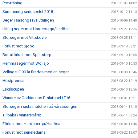
Provträning
2018-11-07 14:02
Summering seriespelet 2018
2018-10-12 11:13
Seger i säsongsavslutningen
2018-10-09 14:40
Härlig seger mot Hardeberga/Harlösa
2018-09-27 12:35
Storseger mot Vittskövle
2018-09-25 13:11
Förlust mot Sjöbo
2018-09-18 09:21
Bortaförlust mot Spjutstorp
2018-09-10 10:55
Hemmaseger mot Wollsjö
2018-09-10 10:53
Vellinge IF 90 år firades med en seger.
2018-08-30 15:46
Höstpremiär
2018-08-22 12:19
Eskilscupen
2018-08-10 12:56
Vinnare av Gothiacups B-slutspel i F16
2018-08-01 15:21
Storseger i sista matchen på vårsäsongen
2018-06-14 14:10
Tillbaka i vinnarspåret
2018-06-11 09:24
Förlust mot Hardeberga/Harlösa
2018-06-04 11:46
Förlust mot serieledarna
2018-05-22 12:07