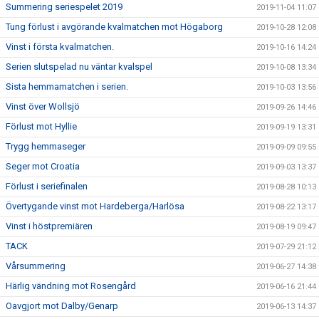
Summering seriespelet 2019
2019-11-04 11:07
Tung förlust i avgörande kvalmatchen mot Högaborg
2019-10-28 12:08
Vinst i första kvalmatchen.
2019-10-16 14:24
Serien slutspelad nu väntar kvalspel
2019-10-08 13:34
Sista hemmamatchen i serien.
2019-10-03 13:56
Vinst över Wollsjö
2019-09-26 14:46
Förlust mot Hyllie
2019-09-19 13:31
Trygg hemmaseger
2019-09-09 09:55
Seger mot Croatia
2019-09-03 13:37
Förlust i seriefinalen
2019-08-28 10:13
Övertygande vinst mot Hardeberga/Harlösa
2019-08-22 13:17
Vinst i höstpremiären
2019-08-19 09:47
TACK
2019-07-29 21:12
Vårsummering
2019-06-27 14:38
Härlig vändning mot Rosengård
2019-06-16 21:44
Oavgjort mot Dalby/Genarp
2019-06-13 14:37