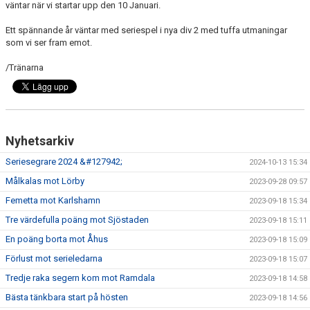
väntar när vi startar upp den 10 Januari.
Ett spännande år väntar med seriespel i nya div 2 med tuffa utmaningar
som vi ser fram emot.
/Tränarna
Nyhetsarkiv
Seriesegrare 2024 &#127942;
2024-10-13 15:34
Målkalas mot Lörby
2023-09-28 09:57
Femetta mot Karlshamn
2023-09-18 15:34
Tre värdefulla poäng mot Sjöstaden
2023-09-18 15:11
En poäng borta mot Åhus
2023-09-18 15:09
Förlust mot serieledarna
2023-09-18 15:07
Tredje raka segern kom mot Ramdala
2023-09-18 14:58
Bästa tänkbara start på hösten
2023-09-18 14:56