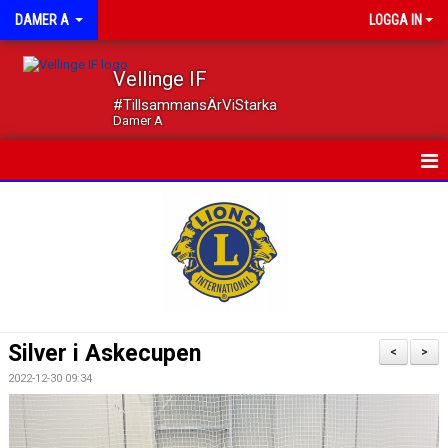
DAMER A
LOGGA IN
Vellinge IF
#TillsammansÄrViStarka
Damer A
HEM
NYHETER
KALENDER
MATCHER
Silver i Askecupen
<
>
TRUPPEN
2022-12-30 09:34
DOKUMENT