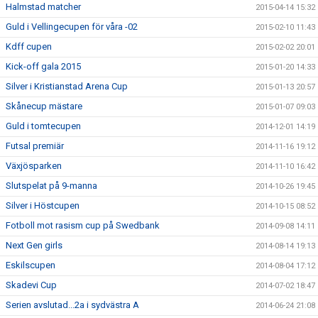
Halmstad matcher
2015-04-14 15:32
Guld i Vellingecupen för våra -02
2015-02-10 11:43
Kdff cupen
2015-02-02 20:01
Kick-off gala 2015
2015-01-20 14:33
Silver i Kristianstad Arena Cup
2015-01-13 20:57
Skånecup mästare
2015-01-07 09:03
Guld i tomtecupen
2014-12-01 14:19
Futsal premiär
2014-11-16 19:12
Växjösparken
2014-11-10 16:42
Slutspelat på 9-manna
2014-10-26 19:45
Silver i Höstcupen
2014-10-15 08:52
Fotboll mot rasism cup på Swedbank
2014-09-08 14:11
Next Gen girls
2014-08-14 19:13
Eskilscupen
2014-08-04 17:12
Skadevi Cup
2014-07-02 18:47
Serien avslutad...2a i sydvästra A
2014-06-24 21:08