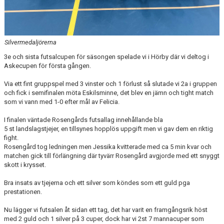
Silvermedaljörerna
3e och sista futsalcupen för säsongen spelade vi i Hörby där vi deltog i
Askecupen för första gången.
Via ett fint gruppspel med 3 vinster och 1 förlust så slutade vi 2a i gruppen
och fick i semifinalen möta Eskilsminne, det blev en jämn och tight match
som vi vann med 1-0 efter mål av Felicia.
I finalen väntade Rosengårds futsallag innehållande bla
5 st landslagstjejer, en tillsynes hopplös uppgift men vi gav dem en riktig
fight.
Rosengård tog ledningen men Jessika kvitterade med ca 5 min kvar och
matchen gick till förlängning där tyvärr Rosengård avgjorde med ett snyggt
skott i krysset.
Bra insats av tjejerna och ett silver som köndes som ett guld pga
prestationen.
Nu lägger vi futsalen åt sidan ett tag, det har varit en framgångsrik höst
med 2 guld och 1 silver på 3 cuper, dock har vi 2st 7 mannacuper som