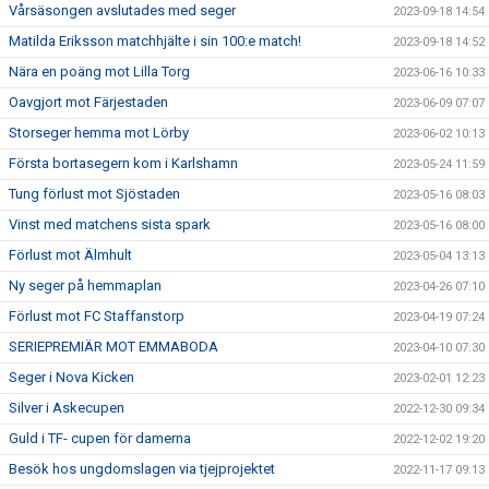
Vårsäsongen avslutades med seger
2023-09-18 14:54
Matilda Eriksson matchhjälte i sin 100:e match!
2023-09-18 14:52
Nära en poäng mot Lilla Torg
2023-06-16 10:33
Oavgjort mot Färjestaden
2023-06-09 07:07
Storseger hemma mot Lörby
2023-06-02 10:13
Första bortasegern kom i Karlshamn
2023-05-24 11:59
Tung förlust mot Sjöstaden
2023-05-16 08:03
Vinst med matchens sista spark
2023-05-16 08:00
Förlust mot Älmhult
2023-05-04 13:13
Ny seger på hemmaplan
2023-04-26 07:10
Förlust mot FC Staffanstorp
2023-04-19 07:24
SERIEPREMIÄR MOT EMMABODA
2023-04-10 07:30
Seger i Nova Kicken
2023-02-01 12:23
Silver i Askecupen
2022-12-30 09:34
Guld i TF- cupen för damerna
2022-12-02 19:20
Besök hos ungdomslagen via tjejprojektet
2022-11-17 09:13