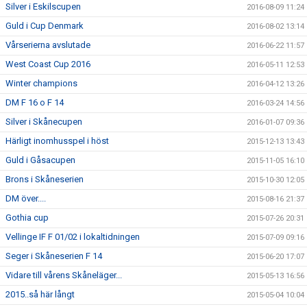
Silver i Eskilscupen
2016-08-09 11:24
Guld i Cup Denmark
2016-08-02 13:14
Vårserierna avslutade
2016-06-22 11:57
West Coast Cup 2016
2016-05-11 12:53
Winter champions
2016-04-12 13:26
DM F 16 o F 14
2016-03-24 14:56
Silver i Skånecupen
2016-01-07 09:36
Härligt inomhusspel i höst
2015-12-13 13:43
Guld i Gåsacupen
2015-11-05 16:10
Brons i Skåneserien
2015-10-30 12:05
DM över....
2015-08-16 21:37
Gothia cup
2015-07-26 20:31
Vellinge IF F 01/02 i lokaltidningen
2015-07-09 09:16
Seger i Skåneserien F 14
2015-06-20 17:07
Vidare till vårens Skåneläger...
2015-05-13 16:56
2015..så här långt
2015-05-04 10:04