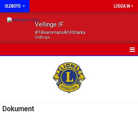
OLDBOYS
LOGGA IN
Vellinge IF
#TillsammansÄrViStarka
Oldboys
HEM
NYHETER
KALENDER
MATCHER
Dokument
TRUPPEN
DOKUMENT