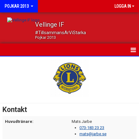
POJKAR 2013
LOGGA IN
Vellinge IF
#TillsammansÄrViStarka
Pojkar 2013
HEM
NYHETER
KALENDER
MATCHER
Kontakt
TRUPPEN
Huvudtränare:
Mats Jarbe
073-183 23 23
DOKUMENT
mats@jarbe.se