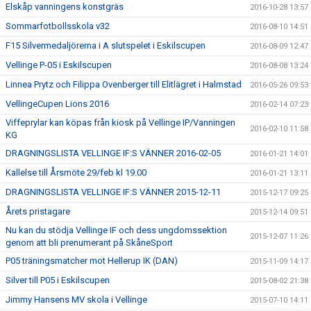
Elskåp vanningens konstgräs
2016-10-28 13:57
Sommarfotbollsskola v32
2016-08-10 14:51
F15 Silvermedaljörerna i A slutspelet i Eskilscupen
2016-08-09 12:47
Vellinge P-05 i Eskilscupen
2016-08-08 13:24
Linnea Prytz och Filippa Ovenberger till Elitlägret i Halmstad
2016-05-26 09:53
VellingeCupen Lions 2016
2016-02-14 07:23
Viffeprylar kan köpas från kiosk på Vellinge IP/Vanningen
2016-02-10 11:58
KG
DRAGNINGSLISTA VELLINGE IF:S VÄNNER 2016-02-05
2016-01-21 14:01
Kallelse till Årsmöte 29/feb kl 19.00
2016-01-21 13:11
DRAGNINGSLISTA VELLINGE IF:S VÄNNER 2015-12-11
2015-12-17 09:25
Årets pristagare
2015-12-14 09:51
Nu kan du stödja Vellinge IF och dess ungdomssektion
2015-12-07 11:26
genom att bli prenumerant på SkåneSport
P05 träningsmatcher mot Hellerup IK (DAN)
2015-11-09 14:17
Silver till P05 i Eskilscupen
2015-08-02 21:38
Jimmy Hansens MV skola i Vellinge
2015-07-10 14:11