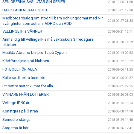
SENIORERNA AVSLUTAR SIN SERIER
2018-10-05 11:50
HAGKLACKAT RACE 2018
2018-10-01 12:20
Medborgardialog om stöd till barn och ungdomar med NPF
2018-09-27 21:33
svårigheter som autism, ADHD och ADD.
VELLINGE IF:s VÄNNER
2018-09-21 15:11
Anmäl dig till Vellinge IF:s målvaktsskola 3 fredagar i
2018-09-20 14:19
oktober.
Matilda Abramo blir proffs på Cypern
2018-09-14 09:52
Klädförsäljning på klubben
2018-09-12 10:12
FOTBOLL FÖR ALLA
2018-09-06 11:25
Kallelse till extra årsmöte
2018-09-05 09:37
Ett bättre matchklimat för alla
2018-09-01 22:15
VINNARE FRÅN LOTTERIER
2018-08-26 08:03
Vellinge IF 90 år
2018-08-15 13:13
Konstgräs på Östran
2018-08-08 14:10
Semesterstängt
2018-06-29 14:40
Sargerna är här
2018-04-16 12:41