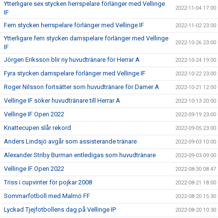
Ytterligare sex stycken herrspelare förlänger med Vellinge
2022-11-04 17:00
IF
Fem stycken herrspelare förlänger med Vellinge IF
2022-11-02 23:00
Ytterligare fem stycken damspelare förlänger med Vellinge
2022-10-26 23:00
IF
Jörgen Eriksson blir ny huvudtränare för Herrar A
2022-10-24 19:00
Fyra stycken damspelare förlänger med Vellinge IF
2022-10-22 23:00
Roger Nilsson fortsätter som huvudtränare för Damer A
2022-10-21 12:00
Vellinge IF söker huvudtränare till Herrar A
2022-10-13 20:00
Vellinge IF Open 2022
2022-09-19 23:00
Knattecupen slår rekord
2022-09-05 23:00
Anders Lindsjö avgår som assisterande tränare
2022-09-03 10:00
Alexander Striby Burman entledigas som huvudtränare
2022-09-03 09:00
Vellinge IF Open 2022
2022-08-30 08:47
Triss i cupvinter för pojkar 2008
2022-08-21 18:00
Sommarfotboll med Malmö FF
2022-08-20 15:30
Lyckad Tjejfotbollens dag på Vellinge IP
2022-08-20 10:30