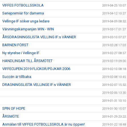
VIFFES FOTBOLLSSKOLA
2019-04-25 10:07
Seriepremiär för damerna
2019-04-12 10:27
Vellinge IF söker unga ledare
2019-04-09 08:32
Värvningskampanjen WIN - WIN
2019-03-17 01:27
ÅRSDRAGNINGSLISTA VELLING IF:s VÄNNER
2019-03-10 07:27
BARNEN FÖRST
2019-02-28 17:03
Ny styrelse i Vellinge IF
2019-02-27 08:57
HANDLINGAR TILL ÅRSMÖTET
2019-02-19 09:00
VIFFECUPEN 2019 FLICKOR/POJKAR 2006
2019-02-10 08:18
Succén är tillbaka.
2019-02-08 10:45
DRAGNINGSLISTA VELLINGE IF:s VÄNNER
2019-02-07 15:32
2019-02-05 13:30
2019-01-31 10:10
SPIN OF HOPE
2019-01-30 15:07
ÅRSMÖTE
2019-01-29 23:22
Anmälan till VIFFES FOTBOLLSSKOLA är nu öppen!
2019-01-22 18:48