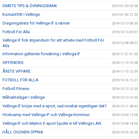
ISMETS TIPS & ÖVNINGSBANK
2019-01-09 09:38
Kontantfritt i Vellinge
2019-01-04 21:20
Dragningslista för Vellinge IF:s vänner
2018-12-13 08:30
Fotboll För Alla
2018-12-10 09:07
Vellinge IF fick stipendium för sitt arbete med Fotboll För
2018-12-08 08:07
Alla
Information gällande försäkring i Vellinge IF
2018-11-27 01:00
VIFFENEWS
2018-11-19 10:28
ÅRETS VIFFARE
2018-11-15 13:39
FOTBOLL FÖR ALLA
2018-10-16 15:21
Fotboll Fitness
2018-10-13 23:20
Målvaktsläger i Vellinge
2018-10-13 10:00
Vellinge IF börjar med e-sport, vad innebär egentligen det?
2018-10-11 08:42
Höstcamp med Vellinge IF och Vellinge Kommun
2018-10-09 13:58
Vellinge IF och Malmö E-sport bjuder in till Vellinge LAN
2018-10-08 18:00
HÅLL ÖGONEN ÖPPNA
2018-10-05 20:20