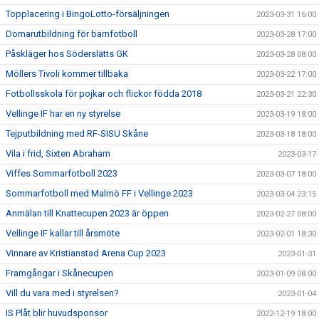
Topplacering i BingoLotto-försäljningen
2023-03-31 16:00
Domarutbildning för barnfotboll
2023-03-28 17:00
Påskläger hos Söderslätts GK
2023-03-28 08:00
Möllers Tivoli kommer tillbaka
2023-03-22 17:00
Fotbollsskola för pojkar och flickor födda 2018
2023-03-21 22:30
Vellinge IF har en ny styrelse
2023-03-19 18:00
Tejputbildning med RF-SISU Skåne
2023-03-18 18:00
Vila i frid, Sixten Abraham
2023-03-17
Viffes Sommarfotboll 2023
2023-03-07 18:00
Sommarfotboll med Malmö FF i Vellinge 2023
2023-03-04 23:15
Anmälan till Knattecupen 2023 är öppen
2023-02-27 08:00
Vellinge IF kallar till årsmöte
2023-02-01 18:30
Vinnare av Kristianstad Arena Cup 2023
2023-01-31
Framgångar i Skånecupen
2023-01-09 08:00
Vill du vara med i styrelsen?
2023-01-04
IS Plåt blir huvudsponsor
2022-12-19 18:00