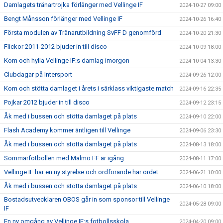
Damlagets tränartrojka förlänger med Vellinge IF
2024-10-27 09:00
Bengt Månsson förlänger med Vellinge IF
2024-10-26 16:40
Första modulen av Tränarutbildning SvFF D genomförd
2024-10-20 21:30
Flickor 2011-2012 bjuder in till disco
2024-10-09 18:00
Kom och hylla Vellinge IF:s damlag imorgon
2024-10-04 13:30
Clubdagar på Intersport
2024-09-26 12:00
Kom och stötta damlaget i årets i särklass viktigaste match
2024-09-16 22:35
Pojkar 2012 bjuder in till disco
2024-09-12 23:15
Åk med i bussen och stötta damlaget på plats
2024-09-10 22:00
Flash Academy kommer äntligen till Vellinge
2024-09-06 23:30
Åk med i bussen och stötta damlaget på plats
2024-08-13 18:00
Sommarfotbollen med Malmö FF är igång
2024-08-11 17:00
Vellinge IF har en ny styrelse och ordförande har ordet
2024-06-21 10:00
Åk med i bussen och stötta damlaget på plats
2024-06-10 18:00
Bostadsutvecklaren OBOS går in som sponsor till Vellinge
2024-05-28 09:00
IF
En ny omgång av Vellinge IF:s fotbollsskola
2024-04-20 09:00