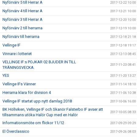
Nyförvärv 5 till Herrar A
2017-12-22 10:00
Nyförvärv 4 till Herrar A
2017-12-21 10:00
Nyförvärv 3 till Herrar A
2017-12-20 10:00
Nyförvärv 2 till herrarna
2017-12-19 10:00
Nyförvärv till herrarna
2017-12-18 21:18
Vellinge IF
2017-12-18 19:17
Vinnare i lotteriet
2017-12-13 08:45
VELLINGE IF:s POJKAR 02 BJUDER IN TILL
2017-11-23 08:41
TRÄNINGSVECKA.
YES
2017-11-20 13:27
Vellinge IFs Vänner
2017-11-14 18:10
Herrarna klara för division 4
2017-11-06 10:38
Vellinge IF startat upp nytt damlag 2018
2017-10-06 16:00
BK Höllviken, Vellinge IF och Skanör Falsterbo IF avser att
2017-10-05 08:33
tillsammans utöka Halör Cup med en Halör
Informationsmöte om flickor 11/12
2017-09-29 09:29
El Överclassico
2017-09-26 08:03