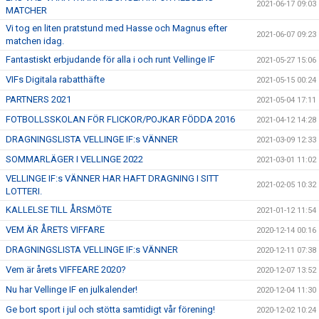
2021-06-17 09:03
MATCHER
Vi tog en liten pratstund med Hasse och Magnus efter
2021-06-07 09:23
matchen idag.
Fantastiskt erbjudande för alla i och runt Vellinge IF
2021-05-27 15:06
VIFs Digitala rabatthäfte
2021-05-15 00:24
PARTNERS 2021
2021-05-04 17:11
FOTBOLLSSKOLAN FÖR FLICKOR/POJKAR FÖDDA 2016
2021-04-12 14:28
DRAGNINGSLISTA VELLINGE IF:s VÄNNER
2021-03-09 12:33
SOMMARLÄGER I VELLINGE 2022
2021-03-01 11:02
VELLINGE IF:s VÄNNER HAR HAFT DRAGNING I SITT
2021-02-05 10:32
LOTTERI.
KALLELSE TILL ÅRSMÖTE
2021-01-12 11:54
VEM ÄR ÅRETS VIFFARE
2020-12-14 00:16
DRAGNINGSLISTA VELLINGE IF:s VÄNNER
2020-12-11 07:38
Vem är årets VIFFEARE 2020?
2020-12-07 13:52
Nu har Vellinge IF en julkalender!
2020-12-04 11:30
Ge bort sport i jul och stötta samtidigt vår förening!
2020-12-02 10:24