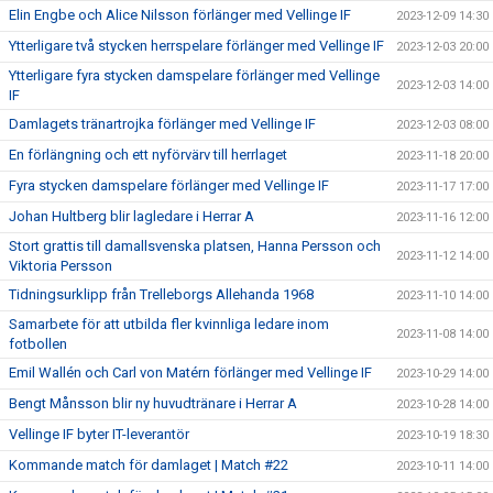
Elin Engbe och Alice Nilsson förlänger med Vellinge IF
2023-12-09 14:30
Ytterligare två stycken herrspelare förlänger med Vellinge IF
2023-12-03 20:00
Ytterligare fyra stycken damspelare förlänger med Vellinge
2023-12-03 14:00
IF
Damlagets tränartrojka förlänger med Vellinge IF
2023-12-03 08:00
En förlängning och ett nyförvärv till herrlaget
2023-11-18 20:00
Fyra stycken damspelare förlänger med Vellinge IF
2023-11-17 17:00
Johan Hultberg blir lagledare i Herrar A
2023-11-16 12:00
Stort grattis till damallsvenska platsen, Hanna Persson och
2023-11-12 14:00
Viktoria Persson
Tidningsurklipp från Trelleborgs Allehanda 1968
2023-11-10 14:00
Samarbete för att utbilda fler kvinnliga ledare inom
2023-11-08 14:00
fotbollen
Emil Wallén och Carl von Matérn förlänger med Vellinge IF
2023-10-29 14:00
Bengt Månsson blir ny huvudtränare i Herrar A
2023-10-28 14:00
Vellinge IF byter IT-leverantör
2023-10-19 18:30
Kommande match för damlaget | Match #22
2023-10-11 14:00