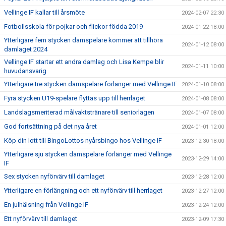
Vellinge IF kallar till årsmöte
2024-02-07 22:30
Fotbollsskola för pojkar och flickor födda 2019
2024-01-22 18:00
Ytterligare fem stycken damspelare kommer att tillhöra
2024-01-12 08:00
damlaget 2024
Vellinge IF startar ett andra damlag och Lisa Kempe blir
2024-01-11 10:00
huvudansvarig
Ytterligare tre stycken damspelare förlänger med Vellinge IF
2024-01-10 08:00
Fyra stycken U19-spelare flyttas upp till herrlaget
2024-01-08 08:00
Landslagsmeriterad målvaktstränare till seniorlagen
2024-01-07 08:00
God fortsättning på det nya året
2024-01-01 12:00
Köp din lott till BingoLottos nyårsbingo hos Vellinge IF
2023-12-30 18:00
Ytterligare sju stycken damspelare förlänger med Vellinge
2023-12-29 14:00
IF
Sex stycken nyförvärv till damlaget
2023-12-28 12:00
Ytterligare en förlängning och ett nyförvärv till herrlaget
2023-12-27 12:00
En julhälsning från Vellinge IF
2023-12-24 12:00
Ett nyförvärv till damlaget
2023-12-09 17:30