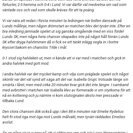
förluster, 2-5 hemma och 0-4 i Lund. Vi var därför väl medvetna om vad som
väntade oss och vad som skulle krävas för att ta poäng.
Vi var nära att redan i första minuten ta ledningen när bollen dansade på
Lunds mållinje, men någon drömstart av matchen blev det tyvärr inte. Efter en
bra inledning jämnade spelet ut sig ganska omgående med en viss fördel
Lunds SK, men några heta chanser skapades inte på något håll förrän Lunds
SK efter dryga halvtimmen då vi fick se ett tänkt inlägg segla in i bortre
krysset bakom en chanslös Tilde i mål.
0-1 stod sig halvleken ut, men vi kände att vi var med i matchen och gick in
andra halvlek med gott mod.
I andra halvlek var det mycket kamp och vilja som präglade spelet och något
skönlir var det väl synd att säga att det var. Isabella Grujic trotsade länge sin
smärta i låret, men med cirka 20 minuter kvar gick det inte längre. I samband
med avbrottet i matchen när Isabella klev av formerade vi om styrkorna för att
nå en kvittering och ju närmre vi kom slutsignalen desto mer pressade vi
tillbaka Lund.
Den stora chansen dök också upp i den 88:e minuten när Emelie Rydelius
helt fri stod öga mot öga mot Lunds målvakt, men tyvärr räddades Emelies
avslut.
Än en gång visar vi prov på att vi aldrig ger upp och när Lowa Wennerström i