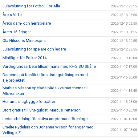
Julavslutning för Fotboll För Alla
2022-12-17 23:15
Årets Viffe
2022-12-13 03:55
Årets dam- och herrspelare
2022-12-13 02:55
Årets 15-åringar
2022-12-13 01:55
Ola Nilssons Minnespris
2022-12-13 00:55
Julavslutning för spelare och ledare
2022-12-12 23:55
Miniläger för Pojkar 2014
2022-11-19 10:00
Värdegrundsarbete tillsammans med RF-SISU Skåne
2022-11-17 17:00
Damerna på besök i förra tisdagsträningen med
2022-11-15 20:00
Tjejprojektet
Mathias Nilsson spelade båda kvalmatcherna till
2022-11-14 16:45
Allsvenskan
Herrarnas lagbygge fortsätter
2022-11-13 23:00
Stort grattis till SM-guldet, Marcus Petterson
2022-11-13 20:30
Ledarutbildning för aktiva ungdomar i föreningen
2022-11-07 12:00
Emelie Rydelius och Johanna Wilson förlänger med
2022-11-07 08:00
Vellinge IF