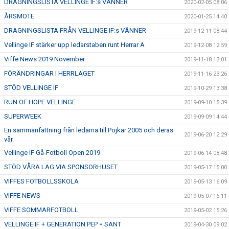
DRAGNINGSLISTA VELLINGE IF:s VÄNNER
2020-02-05 08:06
ÅRSMÖTE
2020-01-25 14:40
DRAGNINGSLISTA FRÅN VELLINGE IF:s VÄNNER
2019-12-11 08:44
Vellinge IF stärker upp ledarstaben runt Herrar A
2019-12-08 12:59
Viffe News 2019 November
2019-11-18 13:01
FÖRÄNDRINGAR I HERRLAGET
2019-11-16 23:26
STÖD VELLINGE IF
2019-10-29 13:38
RUN OF HOPE VELLINGE
2019-09-10 15:39
SUPERWEEK
2019-09-09 14:44
En sammanfattning från ledarna till Pojkar 2005 och deras
2019-06-20 12:29
vår.
Vellinge IF Gå-Fotboll Open 2019
2019-06-14 08:48
STÖD VÅRA LAG VIA SPONSORHUSET
2019-05-17 15:00
VIFFES FOTBOLLSSKOLA
2019-05-13 16:09
VIFFE NEWS
2019-05-07 16:11
VIFFE SOMMARFOTBOLL
2019-05-02 15:26
VELLINGE IF + GENERATION PEP = SANT
2019-04-30 09:02