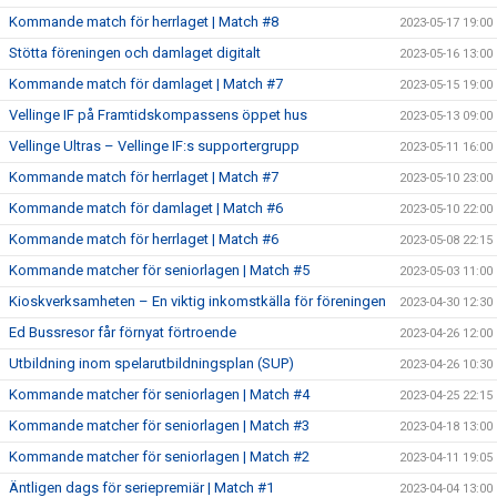
Kommande match för herrlaget | Match #8
2023-05-17 19:00
Stötta föreningen och damlaget digitalt
2023-05-16 13:00
Kommande match för damlaget | Match #7
2023-05-15 19:00
Vellinge IF på Framtidskompassens öppet hus
2023-05-13 09:00
Vellinge Ultras – Vellinge IF:s supportergrupp
2023-05-11 16:00
Kommande match för herrlaget | Match #7
2023-05-10 23:00
Kommande match för damlaget | Match #6
2023-05-10 22:00
Kommande match för herrlaget | Match #6
2023-05-08 22:15
Kommande matcher för seniorlagen | Match #5
2023-05-03 11:00
Kioskverksamheten – En viktig inkomstkälla för föreningen
2023-04-30 12:30
Ed Bussresor får förnyat förtroende
2023-04-26 12:00
Utbildning inom spelarutbildningsplan (SUP)
2023-04-26 10:30
Kommande matcher för seniorlagen | Match #4
2023-04-25 22:15
Kommande matcher för seniorlagen | Match #3
2023-04-18 13:00
Kommande matcher för seniorlagen | Match #2
2023-04-11 19:05
Äntligen dags för seriepremiär | Match #1
2023-04-04 13:00