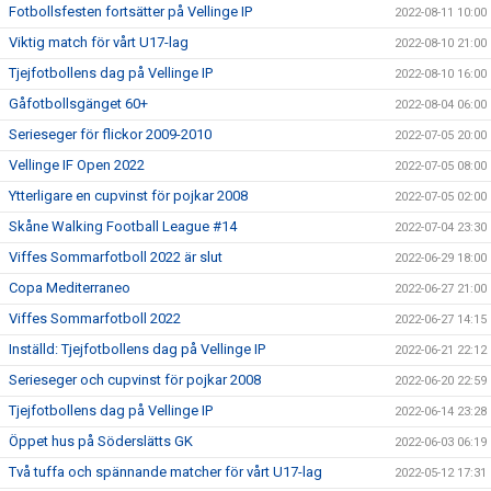
Fotbollsfesten fortsätter på Vellinge IP
2022-08-11 10:00
Viktig match för vårt U17-lag
2022-08-10 21:00
Tjejfotbollens dag på Vellinge IP
2022-08-10 16:00
Gåfotbollsgänget 60+
2022-08-04 06:00
Serieseger för flickor 2009-2010
2022-07-05 20:00
Vellinge IF Open 2022
2022-07-05 08:00
Ytterligare en cupvinst för pojkar 2008
2022-07-05 02:00
Skåne Walking Football League #14
2022-07-04 23:30
Viffes Sommarfotboll 2022 är slut
2022-06-29 18:00
Copa Mediterraneo
2022-06-27 21:00
Viffes Sommarfotboll 2022
2022-06-27 14:15
Inställd: Tjejfotbollens dag på Vellinge IP
2022-06-21 22:12
Serieseger och cupvinst för pojkar 2008
2022-06-20 22:59
Tjejfotbollens dag på Vellinge IP
2022-06-14 23:28
Öppet hus på Söderslätts GK
2022-06-03 06:19
Två tuffa och spännande matcher för vårt U17-lag
2022-05-12 17:31