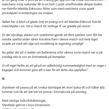
matchens sista sekunder får in en boll i Lunds straffområde dimper bollen
ner framför Matilda Erikssons fötter som med matchens sista spark
prickskjuter in kvitteringen via stolpen.
Sällan har vi blivit så glada över en poäng och att Matilda Eriksson fick bli
matchhjälte i sin 100:e match för Vellinge IF var grädde på moset.
En del olyckliga skador och sjukdomar gjorde att flera spelare som fått lite
mindre speltid under våren fick kliva fram i denna match och hela laget
visade att med rätt vilja och inställning är ingenting omöjligt!
Nu gäller det att vi laddar om batterierna inför vårens sista match när vi på
söndag ska ta oss an Emmaboda på bortaplan.
Vi vill inget hellre än att gå på en välbehövlig sommarledighet med en seger i
bagaget och kommer göra allt vi kan för att detta ska uppfyllas!"
⚽
Styrelsen vill passa på att önska damlaget ett stort lycka till och håller alla
tummar och tår att det blir tre pinnar i Emmaboda på söndag.
Med vänliga fotbollshälsningar,
Styrelsen genom Linus Göransson