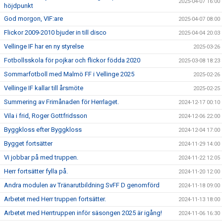
2025-04-07 16:00
höjdpunkt
God morgon, VIF:are
2025-04-07 08:00
Flickor 2009-2010 bjuder in till disco
2025-04-04 20:03
Vellinge IF har en ny styrelse
2025-03-26
Fotbollsskola för pojkar och flickor födda 2020
2025-03-08 18:23
Sommarfotboll med Malmö FF i Vellinge 2025
2025-02-26
Vellinge IF kallar till årsmöte
2025-02-25
Summering av Frimånaden för Herrlaget.
2024-12-17 00:10
Vila i frid, Roger Gottfridsson
2024-12-06 22:00
Byggkloss efter Byggkloss
2024-12-04 17:00
Bygget fortsätter
2024-11-29 14:00
Vi jobbar på med truppen.
2024-11-22 12:05
Herr fortsätter fylla på.
2024-11-20 12:00
Andra modulen av Tränarutbildning SvFF D genomförd
2024-11-18 09:00
Arbetet med Herr truppen fortsätter.
2024-11-13 18:00
Arbetet med Herrtruppen inför säsongen 2025 är igång!
2024-11-06 16:30