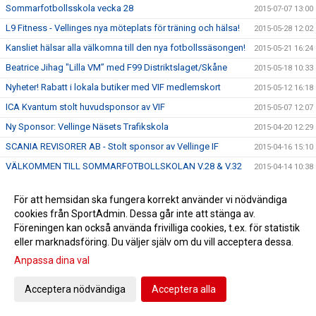
Sommarfotbollsskola vecka 28
2015-07-07 13:00
L9 Fitness - Vellinges nya möteplats för träning och hälsa!
2015-05-28 12:02
Kansliet hälsar alla välkomna till den nya fotbollssäsongen!
2015-05-21 16:24
Beatrice Jihag "Lilla VM” med F99 Distriktslaget/Skåne
2015-05-18 10:33
Nyheter! Rabatt i lokala butiker med VIF medlemskort
2015-05-12 16:18
ICA Kvantum stolt huvudsponsor av VIF
2015-05-07 12:07
Ny Sponsor: Vellinge Näsets Trafikskola
2015-04-20 12:29
SCANIA REVISORER AB - Stolt sponsor av Vellinge IF
2015-04-16 15:10
VÄLKOMMEN TILL SOMMARFOTBOLLSKOLAN V.28 & V.32
2015-04-14 10:38
Marknadsgruppen informerar
2015-04-13 15:37
För att hemsidan ska fungera korrekt använder vi nödvändiga
Bilder från P08 minicup 29/mars
2015-03-30 13:29
cookies från SportAdmin. Dessa går inte att stänga av.
Skåne VM avslutat för P:05:s
2015-03-24 11:06
Föreningen kan också använda frivilliga cookies, t.ex. för statistik
eller marknadsföring. Du väljer själv om du vill acceptera dessa.
Föreläsning Mental träning – bättre självförtroende
2015-03-17 15:18
Anpassa dina val
ÅRS-DRAGNINGSLISTA VELLINGE IF:S VÄNNER 2015-03-07
2015-03-12 15:48
Anmälan till Knatteturnering öppnad!
2015-03-09 10:37
Acceptera nödvändiga
Acceptera alla
VellingeCupen Lions 2015: Helg 3
2015-02-15 16:14