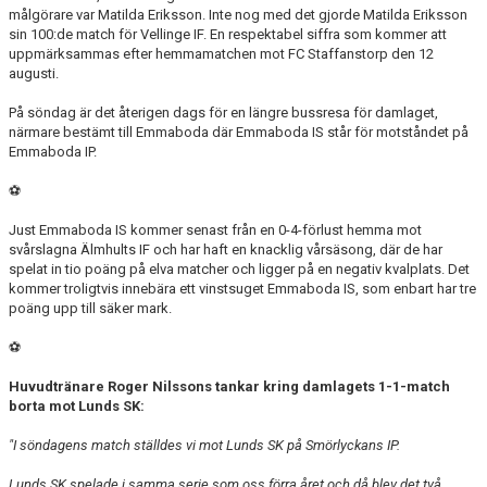
målgörare var Matilda Eriksson. Inte nog med det gjorde Matilda Eriksson
sin 100:de match för Vellinge IF. En respektabel siffra som kommer att
uppmärksammas efter hemmamatchen mot FC Staffanstorp den 12
augusti.
På söndag är det återigen dags för en längre bussresa för damlaget,
närmare bestämt till Emmaboda där Emmaboda IS står för motståndet på
Emmaboda IP.
⚽
Just Emmaboda IS kommer senast från en 0-4-förlust hemma mot
svårslagna Älmhults IF och har haft en knacklig vårsäsong, där de har
spelat in tio poäng på elva matcher och ligger på en negativ kvalplats. Det
kommer troligtvis innebära ett vinstsuget Emmaboda IS, som enbart har tre
poäng upp till säker mark.
⚽
Huvudtränare Roger Nilssons tankar kring damlagets 1-1-match
borta mot Lunds SK:
"I söndagens match ställdes vi mot Lunds SK på Smörlyckans IP.
Lunds SK spelade i samma serie som oss förra året och då blev det två