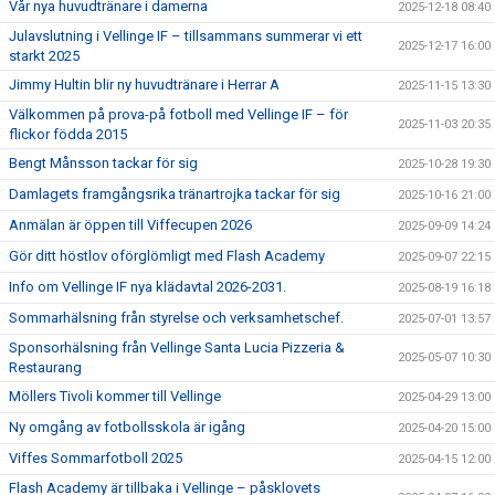
Vår nya huvudtränare i damerna
2025-12-18 08:40
Julavslutning i Vellinge IF – tillsammans summerar vi ett
2025-12-17 16:00
starkt 2025
Jimmy Hultin blir ny huvudtränare i Herrar A
2025-11-15 13:30
Välkommen på prova-på fotboll med Vellinge IF – för
2025-11-03 20:35
flickor födda 2015
Bengt Månsson tackar för sig
2025-10-28 19:30
Damlagets framgångsrika tränartrojka tackar för sig
2025-10-16 21:00
Anmälan är öppen till Viffecupen 2026
2025-09-09 14:24
Gör ditt höstlov oförglömligt med Flash Academy
2025-09-07 22:15
Info om Vellinge IF nya klädavtal 2026-2031.
2025-08-19 16:18
Sommarhälsning från styrelse och verksamhetschef.
2025-07-01 13:57
Sponsorhälsning från Vellinge Santa Lucia Pizzeria &
2025-05-07 10:30
Restaurang
Möllers Tivoli kommer till Vellinge
2025-04-29 13:00
Ny omgång av fotbollsskola är igång
2025-04-20 15:00
Viffes Sommarfotboll 2025
2025-04-15 12:00
Flash Academy är tillbaka i Vellinge – påsklovets