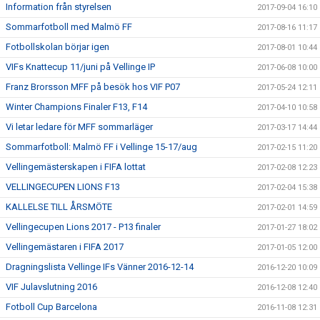
Information från styrelsen
2017-09-04 16:10
Sommarfotboll med Malmö FF
2017-08-16 11:17
Fotbollskolan börjar igen
2017-08-01 10:44
VIFs Knattecup 11/juni på Vellinge IP
2017-06-08 10:00
Franz Brorsson MFF på besök hos VIF P07
2017-05-24 12:11
Winter Champions Finaler F13, F14
2017-04-10 10:58
Vi letar ledare för MFF sommarläger
2017-03-17 14:44
Sommarfotboll: Malmö FF i Vellinge 15-17/aug
2017-02-15 11:20
Vellingemästerskapen i FIFA lottat
2017-02-08 12:23
VELLINGECUPEN LIONS F13
2017-02-04 15:38
KALLELSE TILL ÅRSMÖTE
2017-02-01 14:59
Vellingecupen Lions 2017 - P13 finaler
2017-01-27 18:02
Vellingemästaren i FIFA 2017
2017-01-05 12:00
Dragningslista Vellinge IFs Vänner 2016-12-14
2016-12-20 10:09
VIF Julavslutning 2016
2016-12-08 12:40
Fotboll Cup Barcelona
2016-11-08 12:31