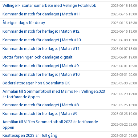
Vellinge IF startar samarbete med Vellinge Fotoklubb
2023-06-18 16:00
Kommande match för damlaget | Match #11
2023-06-16 13:00
Återigen dags för derby
2023-06-15 18:30
Kommande match för herrlaget | Match #12
2023-06-15 13:00
Kommande match för damlaget | Match #10
2023-06-08 15:00
Kommande match för herrlaget | Match #11
2023-06-07 13:00
Stötta föreningen och damlaget digitalt
2023-06-01 19:00
Kommande match för damlaget | Match #9
2023-06-01 16:30
Kommande match för herrlaget | Match #10
2023-05-31 20:00
Söderslättsdagen hos Söderslätts GK
2023-05-30 20:00
Anmälan till Sommarfotboll med Malmö FF i Vellinge 2023
2023-05-29 12:00
är fortfarande öppen
Kommande match för damlaget | Match #8
2023-05-25 13:00
Kommande match för herrlaget | Match #9
2023-05-23 19:00
Anmälan till Viffes Sommarfotboll 2023 är fortfarande
2023-05-22 23:00
öppen
Knattecupen 2023 är i full gång
2023-05-21 09:00