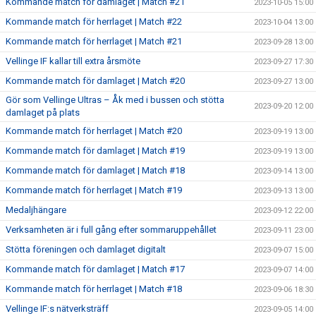
Kommande match för damlaget | Match #21
2023-10-05 15:00
Kommande match för herrlaget | Match #22
2023-10-04 13:00
Kommande match för herrlaget | Match #21
2023-09-28 13:00
Vellinge IF kallar till extra årsmöte
2023-09-27 17:30
Kommande match för damlaget | Match #20
2023-09-27 13:00
Gör som Vellinge Ultras – Åk med i bussen och stötta
2023-09-20 12:00
damlaget på plats
Kommande match för herrlaget | Match #20
2023-09-19 13:00
Kommande match för damlaget | Match #19
2023-09-19 13:00
Kommande match för damlaget | Match #18
2023-09-14 13:00
Kommande match för herrlaget | Match #19
2023-09-13 13:00
Medaljhängare
2023-09-12 22:00
Verksamheten är i full gång efter sommaruppehållet
2023-09-11 23:00
Stötta föreningen och damlaget digitalt
2023-09-07 15:00
Kommande match för damlaget | Match #17
2023-09-07 14:00
Kommande match för herrlaget | Match #18
2023-09-06 18:30
Vellinge IF:s nätverksträff
2023-09-05 14:00