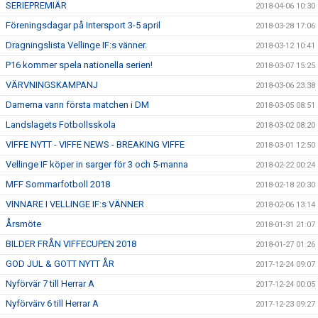
SERIEPREMIÄR
2018-04-06 10:30
Föreningsdagar på Intersport 3-5 april
2018-03-28 17:06
Dragningslista Vellinge IF:s vänner.
2018-03-12 10:41
P16 kommer spela nationella serien!
2018-03-07 15:25
VÄRVNINGSKAMPANJ
2018-03-06 23:38
Damerna vann första matchen i DM
2018-03-05 08:51
Landslagets Fotbollsskola
2018-03-02 08:20
VIFFE NYTT - VIFFE NEWS - BREAKING VIFFE
2018-03-01 12:50
Vellinge IF köper in sarger för 3 och 5-manna
2018-02-22 00:24
MFF Sommarfotboll 2018
2018-02-18 20:30
VINNARE I VELLINGE IF:s VÄNNER
2018-02-06 13:14
Årsmöte
2018-01-31 21:07
BILDER FRÅN VIFFECUPEN 2018
2018-01-27 01:26
GOD JUL & GOTT NYTT ÅR
2017-12-24 09:07
Nyförvär 7 till Herrar A
2017-12-24 00:05
Nyförvärv 6 till Herrar A
2017-12-23 09:27