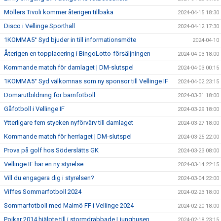
Möllers Tivoli kommer återigen tillbaka
2024-04-15 18:30
Disco i Vellinge Sporthall
2024-04-12 17:30
1KOMMA5° Syd bjuder in till informationsmöte
2024-04-10
Återigen en topplacering i BingoLotto-försäljningen
2024-04-03 18:00
Kommande match för damlaget | DM-slutspel
2024-04-03 00:15
1KOMMA5° Syd välkomnas som ny sponsor till Vellinge IF
2024-04-02 23:15
Domarutbildning för barnfotboll
2024-03-31 18:00
Gåfotboll i Vellinge IF
2024-03-29 18:00
Ytterligare fem stycken nyförvärv till damlaget
2024-03-27 18:00
Kommande match för herrlaget | DM-slutspel
2024-03-25 22:00
Prova på golf hos Söderslätts GK
2024-03-23 08:00
Vellinge IF har en ny styrelse
2024-03-14 22:15
Vill du engagera dig i styrelsen?
2024-03-04 22:00
Viffes Sommarfotboll 2024
2024-02-23 18:00
Sommarfotboll med Malmö FF i Vellinge 2024
2024-02-20 18:00
Pojkar 2014 hjälpte till i stormdrabbade Ljunghusen
2024-02-18 23:15