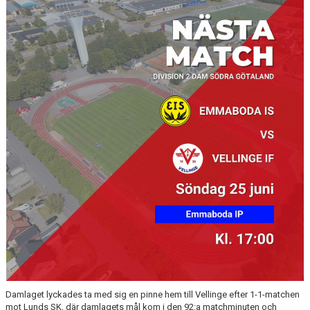
TJEJPROJEKTET
VELLINGE IF:S VÄNNER
DOKUMENT
KONTAKT
Damlaget lyckades ta med sig en pinne hem till Vellinge efter 1-1-matchen
mot Lunds SK, där damlagets mål kom i den 92:a matchminuten och