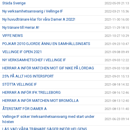
Städa Sverige
2022-05-09 21:13
Ny verksamhetsansvarig i Vellinge IF
2022-03-21 15:36
Ny huvudtränare klar för våra Damer A 2022!
2021-11-30 16:00
Ny tränare till Herrar A!
2021-11-29 18:15
VIFFE NEWS
2021-10-27 10:29
POJKAR 2010 GJORDE ÄNNU EN SAMHÄLLSINSATS
2021-09-23 10:47
VELLINGE IF OPEN 2021
2021-09-08 09:49
NY VERKSAMHETSCHEF I VELLINGE IF
2021-09-03 12:22
HERRAR A INFÖR MATCHEN MOT GIF NIKE PÅ LÖRDAG
2021-09-03 10:58
25% PÅ ALLT HOS INTERSPORT
2021-09-01 15:13
STÖTTA VELLINGE IF
2021-08-18 14:32
HERRAR A INFÖR IFK TRELLEBORG
2021-08-16 12:46
HERRAR A INFÖR MATCHEN MOT BROMÖLLA
2021-08-13 12:40
ÅTERSTART FÖR DAMER A
2021-08-13 11:40
Vellinge IF söker Verksamhetsansvarig med start under
2021-06-23 09:14
hösten
LÄS VAD VÅRA TRÄNARE SÄGER INFÖR HELGENS