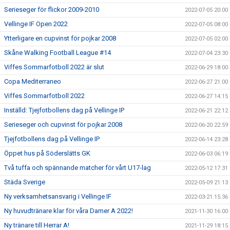
Serieseger för flickor 2009-2010
2022-07-05 20:00
Vellinge IF Open 2022
2022-07-05 08:00
Ytterligare en cupvinst för pojkar 2008
2022-07-05 02:00
Skåne Walking Football League #14
2022-07-04 23:30
Viffes Sommarfotboll 2022 är slut
2022-06-29 18:00
Copa Mediterraneo
2022-06-27 21:00
Viffes Sommarfotboll 2022
2022-06-27 14:15
Inställd: Tjejfotbollens dag på Vellinge IP
2022-06-21 22:12
Serieseger och cupvinst för pojkar 2008
2022-06-20 22:59
Tjejfotbollens dag på Vellinge IP
2022-06-14 23:28
Öppet hus på Söderslätts GK
2022-06-03 06:19
Två tuffa och spännande matcher för vårt U17-lag
2022-05-12 17:31
Städa Sverige
2022-05-09 21:13
Ny verksamhetsansvarig i Vellinge IF
2022-03-21 15:36
Ny huvudtränare klar för våra Damer A 2022!
2021-11-30 16:00
Ny tränare till Herrar A!
2021-11-29 18:15