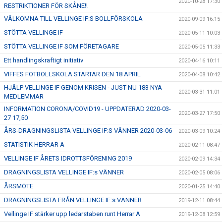
2020-10-28 17:30
RESTRIKTIONER FÖR SKÅNE!!
VÄLKOMNA TILL VELLINGE IF:S BOLLFÖRSKOLA
2020-09-09 16:15
STÖTTA VELLINGE IF
2020-05-11 10:03
STÖTTA VELLINGE IF SOM FÖRETAGARE
2020-05-05 11:33
Ett handlingskraftigt initiativ
2020-04-16 10:11
VIFFES FOTBOLLSKOLA STARTAR DEN 18 APRIL
2020-04-08 10:42
HJÄLP VELLINGE IF GENOM KRISEN - JUST NU 183 NYA
2020-03-31 11:01
MEDLEMMAR
INFORMATION CORONA/COVID19 - UPPDATERAD 2020-03-
2020-03-27 17:50
27 17,50
ÅRS-DRAGNINGSLISTA VELLINGE IF:S VÄNNER 2020-03-06
2020-03-09 10:24
STATISTIK HERRAR A
2020-02-11 08:47
VELLINGE IF ÅRETS IDROTTSFÖRENING 2019
2020-02-09 14:34
DRAGNINGSLISTA VELLINGE IF:s VÄNNER
2020-02-05 08:06
ÅRSMÖTE
2020-01-25 14:40
DRAGNINGSLISTA FRÅN VELLINGE IF:s VÄNNER
2019-12-11 08:44
Vellinge IF stärker upp ledarstaben runt Herrar A
2019-12-08 12:59