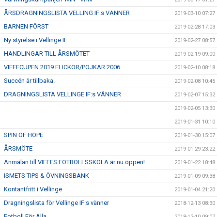
ÅRSDRAGNINGSLISTA VELLING IF:s VÄNNER
2019-03-10 07:27
BARNEN FÖRST
2019-02-28 17:03
Ny styrelse i Vellinge IF
2019-02-27 08:57
HANDLINGAR TILL ÅRSMÖTET
2019-02-19 09:00
VIFFECUPEN 2019 FLICKOR/POJKAR 2006
2019-02-10 08:18
Succén är tillbaka.
2019-02-08 10:45
DRAGNINGSLISTA VELLINGE IF:s VÄNNER
2019-02-07 15:32
2019-02-05 13:30
2019-01-31 10:10
SPIN OF HOPE
2019-01-30 15:07
ÅRSMÖTE
2019-01-29 23:22
Anmälan till VIFFES FOTBOLLSSKOLA är nu öppen!
2019-01-22 18:48
ISMETS TIPS & ÖVNINGSBANK
2019-01-09 09:38
Kontantfritt i Vellinge
2019-01-04 21:20
Dragningslista för Vellinge IF:s vänner
2018-12-13 08:30
Fotboll För Alla
2018-12-10 09:07