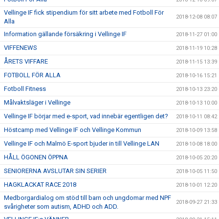
Vellinge IF fick stipendium för sitt arbete med Fotboll För
2018-12-08 08:07
Alla
Information gällande försäkring i Vellinge IF
2018-11-27 01:00
VIFFENEWS
2018-11-19 10:28
ÅRETS VIFFARE
2018-11-15 13:39
FOTBOLL FÖR ALLA
2018-10-16 15:21
Fotboll Fitness
2018-10-13 23:20
Målvaktsläger i Vellinge
2018-10-13 10:00
Vellinge IF börjar med e-sport, vad innebär egentligen det?
2018-10-11 08:42
Höstcamp med Vellinge IF och Vellinge Kommun
2018-10-09 13:58
Vellinge IF och Malmö E-sport bjuder in till Vellinge LAN
2018-10-08 18:00
HÅLL ÖGONEN ÖPPNA
2018-10-05 20:20
SENIORERNA AVSLUTAR SIN SERIER
2018-10-05 11:50
HAGKLACKAT RACE 2018
2018-10-01 12:20
Medborgardialog om stöd till barn och ungdomar med NPF
2018-09-27 21:33
svårigheter som autism, ADHD och ADD.