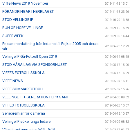
Viffe News 2019 November
2019-11-18 13:01
FÖRÄNDRINGAR I HERRLAGET
2019-11-16 23:26
STÖD VELLINGE IF
2019-10-29 13:38
RUN OF HOPE VELLINGE
2019-09-10 15:39
SUPERWEEK
2019-09-09 14:44
En sammanfattning från ledarna till Pojkar 2005 och deras
2019-06-20 12:29
vår.
Vellinge IF Gå-Fotboll Open 2019
2019-06-14 08:48
STÖD VÅRA LAG VIA SPONSORHUSET
2019-05-17 15:00
VIFFES FOTBOLLSSKOLA
2019-05-13 16:09
VIFFE NEWS
2019-05-07 16:11
VIFFE SOMMARFOTBOLL
2019-05-02 15:26
VELLINGE IF + GENERATION PEP = SANT
2019-04-30 09:02
VIFFES FOTBOLLSSKOLA
2019-04-25 10:07
Seriepremiär för damerna
2019-04-12 10:27
Vellinge IF söker unga ledare
2019-04-09 08:32
Värvningskampanjen WIN - WIN
2019-03-17 01:27