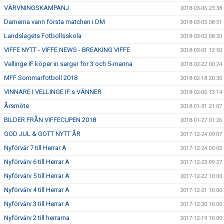
VÄRVNINGSKAMPANJ
2018-03-06 23:38
Damerna vann första matchen i DM
2018-03-05 08:51
Landslagets Fotbollsskola
2018-03-02 08:20
VIFFE NYTT - VIFFE NEWS - BREAKING VIFFE
2018-03-01 12:50
Vellinge IF köper in sarger för 3 och 5-manna
2018-02-22 00:24
MFF Sommarfotboll 2018
2018-02-18 20:30
VINNARE I VELLINGE IF:s VÄNNER
2018-02-06 13:14
Årsmöte
2018-01-31 21:07
BILDER FRÅN VIFFECUPEN 2018
2018-01-27 01:26
GOD JUL & GOTT NYTT ÅR
2017-12-24 09:07
Nyförvär 7 till Herrar A
2017-12-24 00:05
Nyförvärv 6 till Herrar A
2017-12-23 09:27
Nyförvärv 5 till Herrar A
2017-12-22 10:00
Nyförvärv 4 till Herrar A
2017-12-21 10:00
Nyförvärv 3 till Herrar A
2017-12-20 10:00
Nyförvärv 2 till herrarna
2017-12-19 10:00