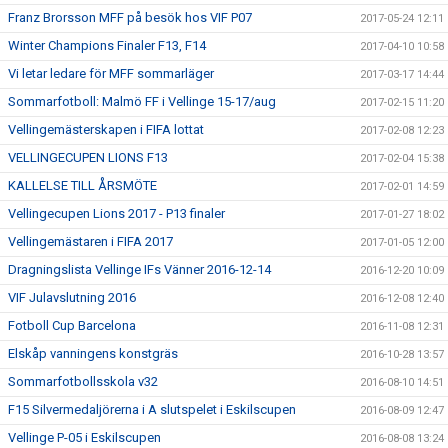
Franz Brorsson MFF på besök hos VIF P07
2017-05-24 12:11
Winter Champions Finaler F13, F14
2017-04-10 10:58
Vi letar ledare för MFF sommarläger
2017-03-17 14:44
Sommarfotboll: Malmö FF i Vellinge 15-17/aug
2017-02-15 11:20
Vellingemästerskapen i FIFA lottat
2017-02-08 12:23
VELLINGECUPEN LIONS F13
2017-02-04 15:38
KALLELSE TILL ÅRSMÖTE
2017-02-01 14:59
Vellingecupen Lions 2017 - P13 finaler
2017-01-27 18:02
Vellingemästaren i FIFA 2017
2017-01-05 12:00
Dragningslista Vellinge IFs Vänner 2016-12-14
2016-12-20 10:09
VIF Julavslutning 2016
2016-12-08 12:40
Fotboll Cup Barcelona
2016-11-08 12:31
Elskåp vanningens konstgräs
2016-10-28 13:57
Sommarfotbollsskola v32
2016-08-10 14:51
F15 Silvermedaljörerna i A slutspelet i Eskilscupen
2016-08-09 12:47
Vellinge P-05 i Eskilscupen
2016-08-08 13:24