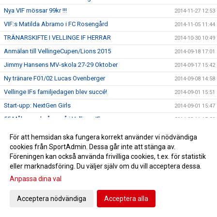
Nya VIF mössar 99kr !!!
2014-11-27 12:53
VIF:s Matilda Abramo i FC Rosengård
2014-11-05 11:44
TRÄNARSKIFTE I VELLINGE IF HERRAR
2014-10-30 10:49
Anmälan till VellingeCupen/Lions 2015
2014-09-18 17:01
Jimmy Hansens MV-skola 27-29 Oktober
2014-09-17 15:42
Ny tränare F01/02 Lucas Ovenberger
2014-09-08 14:58
Vellinge IFs familjedagen blev succé!
2014-09-01 15:51
Start-upp: NextGen Girls
2014-09-01 15:47
55 Målmaend på camå i Vellinge IF
2014-08-11 15:29
Kennetth Folkesson ny tränare Damer
2014-06-19 10:48
För att hemsidan ska fungera korrekt använder vi nödvändiga
Knatteturneringen blev succé!!!
cookies från SportAdmin. Dessa går inte att stänga av.
2014-06-16 10:54
Föreningen kan också använda frivilliga cookies, t.ex. för statistik
VIFFEFEST 30/8 !!!!
2014-06-12 17:11
eller marknadsföring. Du väljer själv om du vill acceptera dessa.
P04/05 träningsmatcher vs MPS Helsinki
2014-06-02 13:50
Anpassa dina val
Vellinge IF informerar angående derbymatchen 31/5
2014-06-02 13:28
Acceptera nödvändiga
Acceptera alla
Jimmy Hansens MV skola 10-12 Juli
2014-05-13 11:17
Spelare vidare till Skånes zonläger steg 3
2014-05-08 13:58