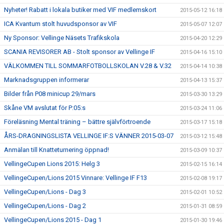
Nyheter! Rabatt i lokala butiker med VIF medlemskort
2015-05-12 16:18
ICA Kvantum stolt huvudsponsor av VIF
2015-05-07 12:07
Ny Sponsor: Vellinge Näsets Trafikskola
2015-04-20 12:29
SCANIA REVISORER AB - Stolt sponsor av Vellinge IF
2015-04-16 15:10
VÄLKOMMEN TILL SOMMARFOTBOLLSKOLAN V.28 & V.32
2015-04-14 10:38
Marknadsgruppen informerar
2015-04-13 15:37
Bilder från P08 minicup 29/mars
2015-03-30 13:29
Skåne VM avslutat för P:05:s
2015-03-24 11:06
Föreläsning Mental träning – bättre självförtroende
2015-03-17 15:18
ÅRS-DRAGNINGSLISTA VELLINGE IF:S VÄNNER 2015-03-07
2015-03-12 15:48
Anmälan till Knatteturnering öppnad!
2015-03-09 10:37
VellingeCupen Lions 2015: Helg 3
2015-02-15 16:14
VellingeCupen/Lions 2015 Vinnare: Vellinge IF F13
2015-02-08 19:17
VellingeCupen/Lions - Dag 3
2015-02-01 10:52
VellingeCupen/Lions - Dag 2
2015-01-31 08:59
VellingeCupen/Lions 2015 - Dag 1
2015-01-30 19:46