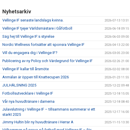
Nyhetsarkiv
Vellinge IF senaste landslags kvinna.
2026-07-13 13:51
Vellinge IF tjejer Världsmästare i Gåfotboll
2026-06-18 09:15
Säg hej till Vellinge IF:s styrelse
2026-06-03 09:00
Nordic Wellness fortsätter att sponsra Vellinge IF
2026-04-13 22:00
Vill du engagera dig i Vellinge IF?
2026-03-05 23:00
Publicering av ny Policy och Värdegrund för Vellinge IF
2026-02-26 21:00
Vellinge IF kallar till årsmöte
2026-02-02 08:00
Anmälan är öppen till Knattecupen 2026
2026-01-23 11:55
JULHÄLSNING 2025
2025-12-22 09:48
Fotbollsutvecklare i Vellinge IF
2025-12-18 15:05
Vår nya huvudtränare i damerna
2025-12-18 08:40
Julavslutning i Vellinge IF – tillsammans summerar vi ett
2025-12-17 16:00
starkt 2025
Jimmy Hultin blir ny huvudtränare i Herrar A
2025-11-15 13:30
Välkommen på prova-på fotboll med Vellinge IF – för