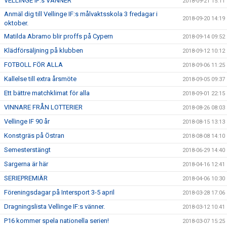
VELLINGE IF:s VÄNNER
2018-09-21 15:11
Anmäl dig till Vellinge IF:s målvaktsskola 3 fredagar i
2018-09-20 14:19
oktober.
Matilda Abramo blir proffs på Cypern
2018-09-14 09:52
Klädförsäljning på klubben
2018-09-12 10:12
FOTBOLL FÖR ALLA
2018-09-06 11:25
Kallelse till extra årsmöte
2018-09-05 09:37
Ett bättre matchklimat för alla
2018-09-01 22:15
VINNARE FRÅN LOTTERIER
2018-08-26 08:03
Vellinge IF 90 år
2018-08-15 13:13
Konstgräs på Östran
2018-08-08 14:10
Semesterstängt
2018-06-29 14:40
Sargerna är här
2018-04-16 12:41
SERIEPREMIÄR
2018-04-06 10:30
Föreningsdagar på Intersport 3-5 april
2018-03-28 17:06
Dragningslista Vellinge IF:s vänner.
2018-03-12 10:41
P16 kommer spela nationella serien!
2018-03-07 15:25