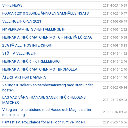
VIFFE NEWS
2021-10-27 10:29
POJKAR 2010 GJORDE ÄNNU EN SAMHÄLLSINSATS
2021-09-23 10:47
VELLINGE IF OPEN 2021
2021-09-08 09:49
NY VERKSAMHETSCHEF I VELLINGE IF
2021-09-03 12:22
HERRAR A INFÖR MATCHEN MOT GIF NIKE PÅ LÖRDAG
2021-09-03 10:58
25% PÅ ALLT HOS INTERSPORT
2021-09-01 15:13
STÖTTA VELLINGE IF
2021-08-18 14:32
HERRAR A INFÖR IFK TRELLEBORG
2021-08-16 12:46
HERRAR A INFÖR MATCHEN MOT BROMÖLLA
2021-08-13 12:40
ÅTERSTART FÖR DAMER A
2021-08-13 11:40
Vellinge IF söker Verksamhetsansvarig med start under
2021-06-23 09:14
hösten
LÄS VAD VÅRA TRÄNARE SÄGER INFÖR HELGENS
2021-06-17 09:03
MATCHER
Vi tog en liten pratstund med Hasse och Magnus efter
2021-06-07 09:23
matchen idag.
Fantastiskt erbjudande för alla i och runt Vellinge IF
2021-05-27 15:06