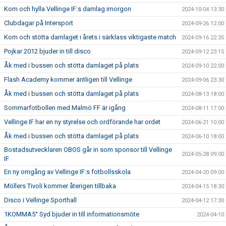
Kom och hylla Vellinge IF:s damlag imorgon
2024-10-04 13:30
Clubdagar på Intersport
2024-09-26 12:00
Kom och stötta damlaget i årets i särklass viktigaste match
2024-09-16 22:35
Pojkar 2012 bjuder in till disco
2024-09-12 23:15
Åk med i bussen och stötta damlaget på plats
2024-09-10 22:00
Flash Academy kommer äntligen till Vellinge
2024-09-06 23:30
Åk med i bussen och stötta damlaget på plats
2024-08-13 18:00
Sommarfotbollen med Malmö FF är igång
2024-08-11 17:00
Vellinge IF har en ny styrelse och ordförande har ordet
2024-06-21 10:00
Åk med i bussen och stötta damlaget på plats
2024-06-10 18:00
Bostadsutvecklaren OBOS går in som sponsor till Vellinge
2024-05-28 09:00
IF
En ny omgång av Vellinge IF:s fotbollsskola
2024-04-20 09:00
Möllers Tivoli kommer återigen tillbaka
2024-04-15 18:30
Disco i Vellinge Sporthall
2024-04-12 17:30
1KOMMA5° Syd bjuder in till informationsmöte
2024-04-10