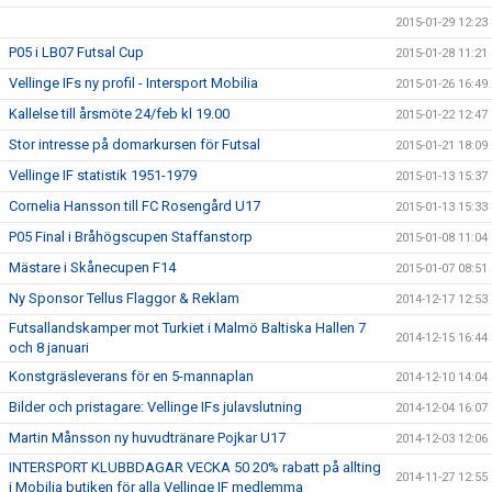
2015-01-29 12:23
P05 i LB07 Futsal Cup
2015-01-28 11:21
Vellinge IFs ny profil - Intersport Mobilia
2015-01-26 16:49
Kallelse till årsmöte 24/feb kl 19.00
2015-01-22 12:47
Stor intresse på domarkursen för Futsal
2015-01-21 18:09
Vellinge IF statistik 1951-1979
2015-01-13 15:37
Cornelia Hansson till FC Rosengård U17
2015-01-13 15:33
P05 Final i Bråhögscupen Staffanstorp
2015-01-08 11:04
Mästare i Skånecupen F14
2015-01-07 08:51
Ny Sponsor Tellus Flaggor & Reklam
2014-12-17 12:53
Futsallandskamper mot Turkiet i Malmö Baltiska Hallen 7
2014-12-15 16:44
och 8 januari
Konstgräsleverans för en 5-mannaplan
2014-12-10 14:04
Bilder och pristagare: Vellinge IFs julavslutning
2014-12-04 16:07
Martin Månsson ny huvudtränare Pojkar U17
2014-12-03 12:06
INTERSPORT KLUBBDAGAR VECKA 50 20% rabatt på allting
2014-11-27 12:55
i Mobilia butiken för alla Vellinge IF medlemma