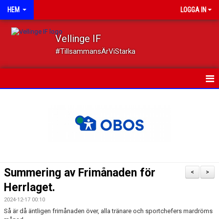
HEM
LOGGA IN
Vellinge IF
#TillsammansÄrViStarka
HEM
NYHETER
OM FÖRENINGEN
MEDLEMSKAP
Summering av Frimånaden för
<
>
TRYGGT IDROTTANDE
Herrlaget.
2024-12-17 00:10
KALENDER
Så är då äntligen frimånaden över, alla tränare och sportchefers mardröms