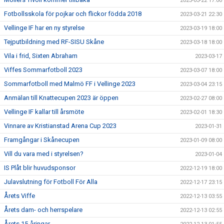
2023-03-22 17:00
Fotbollsskola för pojkar och flickor födda 2018
2023-03-21 22:30
Vellinge IF har en ny styrelse
2023-03-19 18:00
Tejputbildning med RF-SISU Skåne
2023-03-18 18:00
Vila i frid, Sixten Abraham
2023-03-17
Viffes Sommarfotboll 2023
2023-03-07 18:00
Sommarfotboll med Malmö FF i Vellinge 2023
2023-03-04 23:15
Anmälan till Knattecupen 2023 är öppen
2023-02-27 08:00
Vellinge IF kallar till årsmöte
2023-02-01 18:30
Vinnare av Kristianstad Arena Cup 2023
2023-01-31
Framgångar i Skånecupen
2023-01-09 08:00
Vill du vara med i styrelsen?
2023-01-04
IS Plåt blir huvudsponsor
2022-12-19 18:00
Julavslutning för Fotboll För Alla
2022-12-17 23:15
Årets Viffe
2022-12-13 03:55
Årets dam- och herrspelare
2022-12-13 02:55
Årets 15-åringar