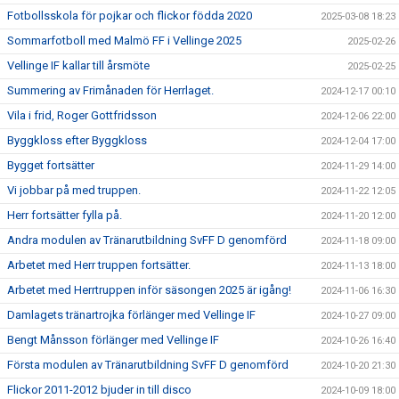
Fotbollsskola för pojkar och flickor födda 2020
2025-03-08 18:23
Sommarfotboll med Malmö FF i Vellinge 2025
2025-02-26
Vellinge IF kallar till årsmöte
2025-02-25
Summering av Frimånaden för Herrlaget.
2024-12-17 00:10
Vila i frid, Roger Gottfridsson
2024-12-06 22:00
Byggkloss efter Byggkloss
2024-12-04 17:00
Bygget fortsätter
2024-11-29 14:00
Vi jobbar på med truppen.
2024-11-22 12:05
Herr fortsätter fylla på.
2024-11-20 12:00
Andra modulen av Tränarutbildning SvFF D genomförd
2024-11-18 09:00
Arbetet med Herr truppen fortsätter.
2024-11-13 18:00
Arbetet med Herrtruppen inför säsongen 2025 är igång!
2024-11-06 16:30
Damlagets tränartrojka förlänger med Vellinge IF
2024-10-27 09:00
Bengt Månsson förlänger med Vellinge IF
2024-10-26 16:40
Första modulen av Tränarutbildning SvFF D genomförd
2024-10-20 21:30
Flickor 2011-2012 bjuder in till disco
2024-10-09 18:00