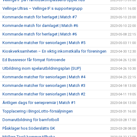
2023-05-13 09:00
Vellinge Ultras – Vellinge IF:s supportergrupp
2023-05-11 16:00
Kommande match för herrlaget | Match #7
2023-05-10 23:00
Kommande match för damlaget | Match #6
2023-05-10 22:00
Kommande match för herrlaget | Match #6
2023-05-08 22:15
Kommande matcher för seniorlagen | Match #5
2023-05-03 11:00
Kioskverksamheten – En viktig inkomstkälla för föreningen
2023-04-30 12:30
Ed Bussresor får förnyat förtroende
2023-04-26 12:00
Utbildning inom spelarutbildningsplan (SUP)
2023-04-26 10:30
Kommande matcher för seniorlagen | Match #4
2023-04-25 22:15
Kommande matcher för seniorlagen | Match #3
2023-04-18 13:00
Kommande matcher för seniorlagen | Match #2
2023-04-11 19:05
Äntligen dags för seriepremiär | Match #1
2023-04-04 13:00
Topplacering i BingoLotto-försäljningen
2023-03-31 16:00
Domarutbildning för barnfotboll
2023-03-28 17:00
Påskläger hos Söderslätts GK
2023-03-28 08:00
Möllers Tivoli kommer tillbaka