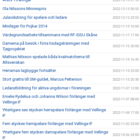
2022-12-13 01:55
Ola Nilssons Minnespris
2022-12-13 00:55
Julavslutning för spelare och ledare
2022-12-12 23:55
Miniläger för Pojkar 2014
2022-11-19 10:00
Värdegrundsarbete tillsammans med RF-SISU Skåne
2022-11-17 17:00
Damerna på besök i förra tisdagsträningen med
2022-11-15 20:00
Tjejprojektet
Mathias Nilsson spelade båda kvalmatcherna till
2022-11-14 16:45
Allsvenskan
Herrarnas lagbygge fortsätter
2022-11-13 23:00
Stort grattis till SM-guldet, Marcus Petterson
2022-11-13 20:30
Ledarutbildning för aktiva ungdomar i föreningen
2022-11-07 12:00
Emelie Rydelius och Johanna Wilson förlänger med
2022-11-07 08:00
Vellinge IF
Ytterligare sex stycken herrspelare förlänger med Vellinge
2022-11-04 17:00
IF
Fem stycken herrspelare förlänger med Vellinge IF
2022-11-02 23:00
Ytterligare fem stycken damspelare förlänger med Vellinge
2022-10-26 23:00
IF