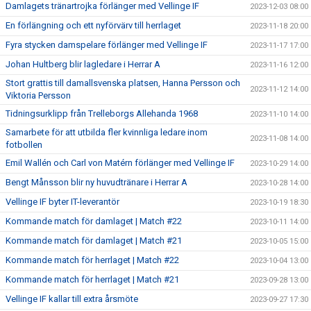
Damlagets tränartrojka förlänger med Vellinge IF
2023-12-03 08:00
En förlängning och ett nyförvärv till herrlaget
2023-11-18 20:00
Fyra stycken damspelare förlänger med Vellinge IF
2023-11-17 17:00
Johan Hultberg blir lagledare i Herrar A
2023-11-16 12:00
Stort grattis till damallsvenska platsen, Hanna Persson och
2023-11-12 14:00
Viktoria Persson
Tidningsurklipp från Trelleborgs Allehanda 1968
2023-11-10 14:00
Samarbete för att utbilda fler kvinnliga ledare inom
2023-11-08 14:00
fotbollen
Emil Wallén och Carl von Matérn förlänger med Vellinge IF
2023-10-29 14:00
Bengt Månsson blir ny huvudtränare i Herrar A
2023-10-28 14:00
Vellinge IF byter IT-leverantör
2023-10-19 18:30
Kommande match för damlaget | Match #22
2023-10-11 14:00
Kommande match för damlaget | Match #21
2023-10-05 15:00
Kommande match för herrlaget | Match #22
2023-10-04 13:00
Kommande match för herrlaget | Match #21
2023-09-28 13:00
Vellinge IF kallar till extra årsmöte
2023-09-27 17:30