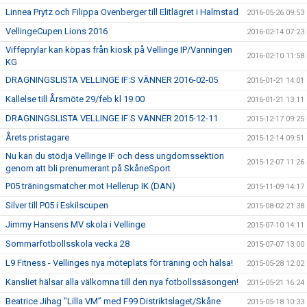
Linnea Prytz och Filippa Ovenberger till Elitlägret i Halmstad
2016-05-26 09:53
VellingeCupen Lions 2016
2016-02-14 07:23
Viffeprylar kan köpas från kiosk på Vellinge IP/Vanningen
2016-02-10 11:58
KG
DRAGNINGSLISTA VELLINGE IF:S VÄNNER 2016-02-05
2016-01-21 14:01
Kallelse till Årsmöte 29/feb kl 19.00
2016-01-21 13:11
DRAGNINGSLISTA VELLINGE IF:S VÄNNER 2015-12-11
2015-12-17 09:25
Årets pristagare
2015-12-14 09:51
Nu kan du stödja Vellinge IF och dess ungdomssektion
2015-12-07 11:26
genom att bli prenumerant på SkåneSport
P05 träningsmatcher mot Hellerup IK (DAN)
2015-11-09 14:17
Silver till P05 i Eskilscupen
2015-08-02 21:38
Jimmy Hansens MV skola i Vellinge
2015-07-10 14:11
Sommarfotbollsskola vecka 28
2015-07-07 13:00
L9 Fitness - Vellinges nya möteplats för träning och hälsa!
2015-05-28 12:02
Kansliet hälsar alla välkomna till den nya fotbollssäsongen!
2015-05-21 16:24
Beatrice Jihag "Lilla VM” med F99 Distriktslaget/Skåne
2015-05-18 10:33