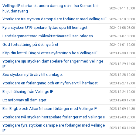
Vellinge IF startar ett andra damlag och Lisa Kempe blir
2024-01-11 10:00
huvudansvarig
Ytterligare tre stycken damspelare förlänger med Vellinge IF
2024-01-10 08:00
Fyra stycken U19-spelare flyttas upp till herrlaget
2024-01-08 08:00
Landslagsmeriterad målvaktstränare till seniorlagen
2024-01-07 08:00
God fortsättning på det nya året
2024-01-01 12:00
Köp din lott till BingoLottos nyårsbingo hos Vellinge IF
2023-12-30 18:00
Ytterligare sju stycken damspelare förlänger med Vellinge
2023-12-29 14:00
IF
Sex stycken nyförvärv till damlaget
2023-12-28 12:00
Ytterligare en förlängning och ett nyförvärv till herrlaget
2023-12-27 12:00
En julhälsning från Vellinge IF
2023-12-24 12:00
Ett nyförvärv till damlaget
2023-12-09 17:30
Elin Engbe och Alice Nilsson förlänger med Vellinge IF
2023-12-09 14:30
Ytterligare två stycken herrspelare förlänger med Vellinge IF
2023-12-03 20:00
Ytterligare fyra stycken damspelare förlänger med Vellinge
2023-12-03 14:00
IF