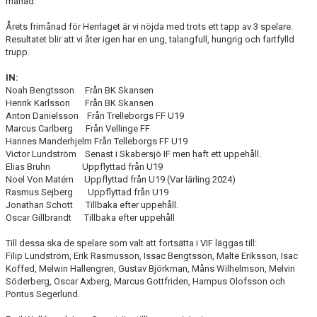
månad.
TJEJPROJEKTET
Årets frimånad för Herrlaget är vi nöjda med trots ett tapp av 3 spelare.
Resultatet blir att vi åter igen har en ung, talangfull, hungrig och fartfylld
VELLINGE IF:S VÄNNER
trupp.
DOKUMENT
IN:
Noah Bengtsson Från BK Skansen
KONTAKT
Henrik Karlsson Från BK Skansen
Anton Danielsson Från Trelleborgs FF U19
Marcus Carlberg Från Vellinge FF
Hannes Manderhjelm Från Telleborgs FF U19
Victor Lundström Senast i Skabersjö IF men haft ett uppehåll.
Elias Bruhn Uppflyttad från U19
Noel Von Matérn Uppflyttad från U19 (Var lärling 2024)
Rasmus Sejberg Uppflyttad från U19
Jonathan Schott Tillbaka efter uppehåll.
Oscar Gillbrandt Tillbaka efter uppehåll
Till dessa ska de spelare som valt att fortsätta i VIF läggas till:
Filip Lundström, Erik Rasmusson, Issac Bengtsson, Malte Eriksson, Isac
Koffed, Melwin Hallengren, Gustav Björkman, Måns Wilhelmson, Melvin
Söderberg, Oscar Axberg, Marcus Gottfriden, Hampus Olofsson och
Pontus Segerlund.