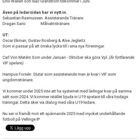
Emil Wallén och Isac Granström tillkommer i Juni.
Även på ledarsidan har vi nytt in.
Sebastian Rasmussen Assisterande Tränare
Dragan Saric Målvaktstränare.
UT:
Oscar Ekman, Gustav Rosberg & Alve Jeglertz.
Som vi passar på att önska lycka till i sina nya föreningar.
Carl Von Matérn Som under Januari - Oktober ska göra Vpl.
(Är fortfarande
VIF spelare)
Hampus Forsén Slutar som assisterande men är kvar i VIF som
ungdomstränare.
Vi kommer under 2025 inte att ha systemet med lärlingar kvar på samma
sätt som 2024. Vi kommer istället bjuda in U19 spelare till våra tisdags
träningar. Detta sker via dialog med våra U19 ledare.
Nu ser vi framåt mot ett spännande 2025 med mycket underhållande
fotboll på Vellinge IP