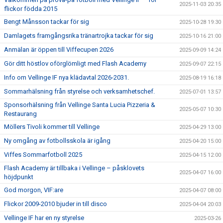
2025-11-03 20:35
flickor födda 2015
Bengt Månsson tackar för sig
2025-10-28 19:30
Damlagets framgångsrika tränartrojka tackar för sig
2025-10-16 21:00
Anmälan är öppen till Viffecupen 2026
2025-09-09 14:24
Gör ditt höstlov oförglömligt med Flash Academy
2025-09-07 22:15
Info om Vellinge IF nya klädavtal 2026-2031.
2025-08-19 16:18
Sommarhälsning från styrelse och verksamhetschef.
2025-07-01 13:57
Sponsorhälsning från Vellinge Santa Lucia Pizzeria &
2025-05-07 10:30
Restaurang
Möllers Tivoli kommer till Vellinge
2025-04-29 13:00
Ny omgång av fotbollsskola är igång
2025-04-20 15:00
Viffes Sommarfotboll 2025
2025-04-15 12:00
Flash Academy är tillbaka i Vellinge – påsklovets
2025-04-07 16:00
höjdpunkt
God morgon, VIF:are
2025-04-07 08:00
Flickor 2009-2010 bjuder in till disco
2025-04-04 20:03
Vellinge IF har en ny styrelse
2025-03-26