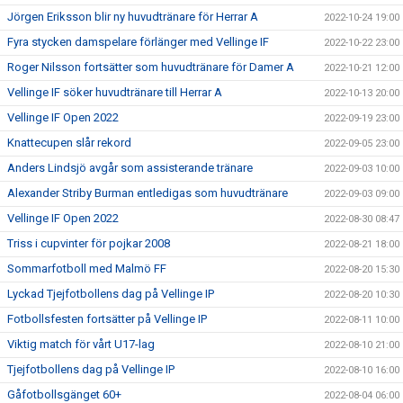
Jörgen Eriksson blir ny huvudtränare för Herrar A
2022-10-24 19:00
Fyra stycken damspelare förlänger med Vellinge IF
2022-10-22 23:00
Roger Nilsson fortsätter som huvudtränare för Damer A
2022-10-21 12:00
Vellinge IF söker huvudtränare till Herrar A
2022-10-13 20:00
Vellinge IF Open 2022
2022-09-19 23:00
Knattecupen slår rekord
2022-09-05 23:00
Anders Lindsjö avgår som assisterande tränare
2022-09-03 10:00
Alexander Striby Burman entledigas som huvudtränare
2022-09-03 09:00
Vellinge IF Open 2022
2022-08-30 08:47
Triss i cupvinter för pojkar 2008
2022-08-21 18:00
Sommarfotboll med Malmö FF
2022-08-20 15:30
Lyckad Tjejfotbollens dag på Vellinge IP
2022-08-20 10:30
Fotbollsfesten fortsätter på Vellinge IP
2022-08-11 10:00
Viktig match för vårt U17-lag
2022-08-10 21:00
Tjejfotbollens dag på Vellinge IP
2022-08-10 16:00
Gåfotbollsgänget 60+
2022-08-04 06:00