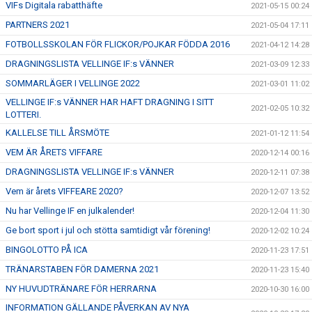
VIFs Digitala rabatthäfte
2021-05-15 00:24
PARTNERS 2021
2021-05-04 17:11
FOTBOLLSSKOLAN FÖR FLICKOR/POJKAR FÖDDA 2016
2021-04-12 14:28
DRAGNINGSLISTA VELLINGE IF:s VÄNNER
2021-03-09 12:33
SOMMARLÄGER I VELLINGE 2022
2021-03-01 11:02
VELLINGE IF:s VÄNNER HAR HAFT DRAGNING I SITT
2021-02-05 10:32
LOTTERI.
KALLELSE TILL ÅRSMÖTE
2021-01-12 11:54
VEM ÄR ÅRETS VIFFARE
2020-12-14 00:16
DRAGNINGSLISTA VELLINGE IF:s VÄNNER
2020-12-11 07:38
Vem är årets VIFFEARE 2020?
2020-12-07 13:52
Nu har Vellinge IF en julkalender!
2020-12-04 11:30
Ge bort sport i jul och stötta samtidigt vår förening!
2020-12-02 10:24
BINGOLOTTO PÅ ICA
2020-11-23 17:51
TRÄNARSTABEN FÖR DAMERNA 2021
2020-11-23 15:40
NY HUVUDTRÄNARE FÖR HERRARNA
2020-10-30 16:00
INFORMATION GÄLLANDE PÅVERKAN AV NYA