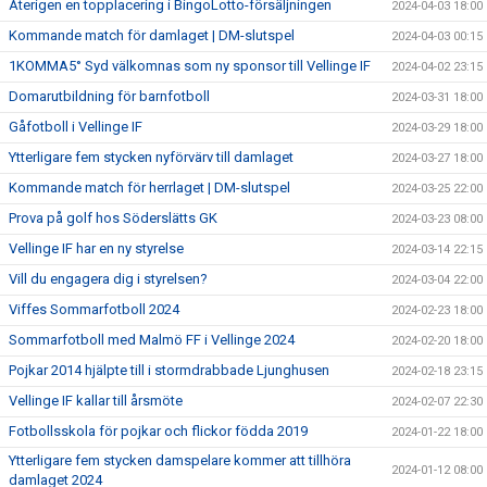
Återigen en topplacering i BingoLotto-försäljningen
2024-04-03 18:00
Kommande match för damlaget | DM-slutspel
2024-04-03 00:15
1KOMMA5° Syd välkomnas som ny sponsor till Vellinge IF
2024-04-02 23:15
Domarutbildning för barnfotboll
2024-03-31 18:00
Gåfotboll i Vellinge IF
2024-03-29 18:00
Ytterligare fem stycken nyförvärv till damlaget
2024-03-27 18:00
Kommande match för herrlaget | DM-slutspel
2024-03-25 22:00
Prova på golf hos Söderslätts GK
2024-03-23 08:00
Vellinge IF har en ny styrelse
2024-03-14 22:15
Vill du engagera dig i styrelsen?
2024-03-04 22:00
Viffes Sommarfotboll 2024
2024-02-23 18:00
Sommarfotboll med Malmö FF i Vellinge 2024
2024-02-20 18:00
Pojkar 2014 hjälpte till i stormdrabbade Ljunghusen
2024-02-18 23:15
Vellinge IF kallar till årsmöte
2024-02-07 22:30
Fotbollsskola för pojkar och flickor födda 2019
2024-01-22 18:00
Ytterligare fem stycken damspelare kommer att tillhöra
2024-01-12 08:00
damlaget 2024