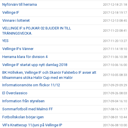
Nyförvärv till herrarna
2017-12-18 21:18
Vellinge IF
2017-12-18 19:17
Vinnare i lotteriet
2017-12-13 08:45
VELLINGE IF:s POJKAR 02 BJUDER IN TILL
2017-11-23 08:41
TRÄNINGSVECKA.
YES
2017-11-20 13:27
Vellinge IFs Vänner
2017-11-14 18:10
Herrarna klara för division 4
2017-11-06 10:38
Vellinge IF startat upp nytt damlag 2018
2017-10-06 16:00
BK Höllviken, Vellinge IF och Skanör Falsterbo IF avser att
2017-10-05 08:33
tillsammans utöka Halör Cup med en Halör
Informationsmöte om flickor 11/12
2017-09-29 09:29
El Överclassico
2017-09-26 08:03
Information från styrelsen
2017-09-04 16:10
Sommarfotboll med Malmö FF
2017-08-16 11:17
Fotbollskolan börjar igen
2017-08-01 10:44
VIFs Knattecup 11/juni på Vellinge IP
2017-06-08 10:00