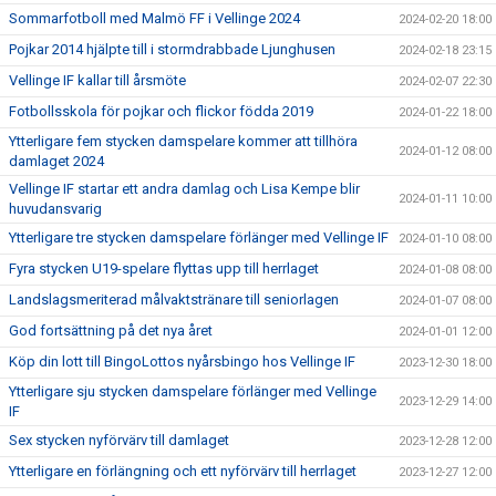
Sommarfotboll med Malmö FF i Vellinge 2024
2024-02-20 18:00
Pojkar 2014 hjälpte till i stormdrabbade Ljunghusen
2024-02-18 23:15
Vellinge IF kallar till årsmöte
2024-02-07 22:30
Fotbollsskola för pojkar och flickor födda 2019
2024-01-22 18:00
Ytterligare fem stycken damspelare kommer att tillhöra
2024-01-12 08:00
damlaget 2024
Vellinge IF startar ett andra damlag och Lisa Kempe blir
2024-01-11 10:00
huvudansvarig
Ytterligare tre stycken damspelare förlänger med Vellinge IF
2024-01-10 08:00
Fyra stycken U19-spelare flyttas upp till herrlaget
2024-01-08 08:00
Landslagsmeriterad målvaktstränare till seniorlagen
2024-01-07 08:00
God fortsättning på det nya året
2024-01-01 12:00
Köp din lott till BingoLottos nyårsbingo hos Vellinge IF
2023-12-30 18:00
Ytterligare sju stycken damspelare förlänger med Vellinge
2023-12-29 14:00
IF
Sex stycken nyförvärv till damlaget
2023-12-28 12:00
Ytterligare en förlängning och ett nyförvärv till herrlaget
2023-12-27 12:00