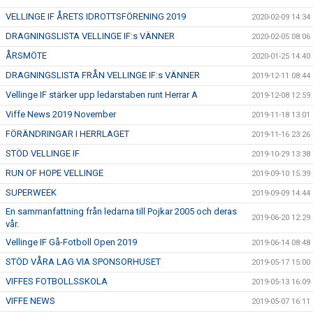
VELLINGE IF ÅRETS IDROTTSFÖRENING 2019
2020-02-09 14:34
DRAGNINGSLISTA VELLINGE IF:s VÄNNER
2020-02-05 08:06
ÅRSMÖTE
2020-01-25 14:40
DRAGNINGSLISTA FRÅN VELLINGE IF:s VÄNNER
2019-12-11 08:44
Vellinge IF stärker upp ledarstaben runt Herrar A
2019-12-08 12:59
Viffe News 2019 November
2019-11-18 13:01
FÖRÄNDRINGAR I HERRLAGET
2019-11-16 23:26
STÖD VELLINGE IF
2019-10-29 13:38
RUN OF HOPE VELLINGE
2019-09-10 15:39
SUPERWEEK
2019-09-09 14:44
En sammanfattning från ledarna till Pojkar 2005 och deras
2019-06-20 12:29
vår.
Vellinge IF Gå-Fotboll Open 2019
2019-06-14 08:48
STÖD VÅRA LAG VIA SPONSORHUSET
2019-05-17 15:00
VIFFES FOTBOLLSSKOLA
2019-05-13 16:09
VIFFE NEWS
2019-05-07 16:11