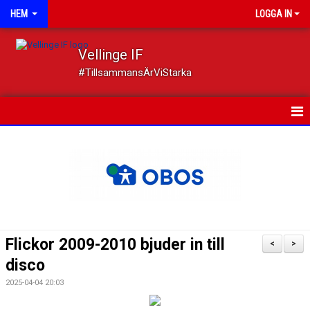
HEM
LOGGA IN
Vellinge IF
#TillsammansÄrViStarka
HEM
NYHETER
OM FÖRENINGEN
MEDLEMSKAP
Flickor 2009-2010 bjuder in till
<
>
TRYGGT IDROTTANDE
disco
2025-04-04 20:03
KALENDER