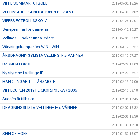
VIFFE SOMMARFOTBOLL
2019-05-02 15:26
VELLINGE IF + GENERATION PEP = SANT
2019-04-30 09:02
VIFFES FOTBOLLSSKOLA
2019-04-25 10:07
Seriepremiär för damerna
2019-04-12 10:27
Vellinge IF söker unga ledare
2019-04-09 08:32
Värvningskampanjen WIN - WIN
2019-03-17 01:27
ÅRSDRAGNINGSLISTA VELLING IF:s VÄNNER
2019-03-10 07:27
BARNEN FÖRST
2019-02-28 17:03
Ny styrelse i Vellinge IF
2019-02-27 08:57
HANDLINGAR TILL ÅRSMÖTET
2019-02-19 09:00
VIFFECUPEN 2019 FLICKOR/POJKAR 2006
2019-02-10 08:18
Succén är tillbaka.
2019-02-08 10:45
DRAGNINGSLISTA VELLINGE IF:s VÄNNER
2019-02-07 15:32
2019-02-05 13:30
2019-01-31 10:10
SPIN OF HOPE
2019-01-30 15:07