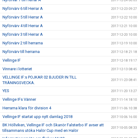
2017-12-24 00:05
Nyförvärv 6 till Herrar A
2017-12-23 09:27
Nyförvärv 5 till Herrar A
2017-12-22 10:00
Nyförvärv 4 till Herrar A
2017-12-21 10:00
Nyförvärv 3 till Herrar A
2017-12-20 10:00
Nyförvärv 2 till herrarna
2017-12-19 10:00
Nyförvärv till herrarna
2017-12-18 21:18
Vellinge IF
2017-12-18 19:17
Vinnare i lotteriet
2017-12-13 08:45
VELLINGE IF:s POJKAR 02 BJUDER IN TILL
2017-11-23 08:41
TRÄNINGSVECKA.
YES
2017-11-20 13:27
Vellinge IFs Vänner
2017-11-14 18:10
Herrarna klara för division 4
2017-11-06 10:38
Vellinge IF startat upp nytt damlag 2018
2017-10-06 16:00
BK Höllviken, Vellinge IF och Skanör Falsterbo IF avser att
2017-10-05 08:33
tillsammans utöka Halör Cup med en Halör