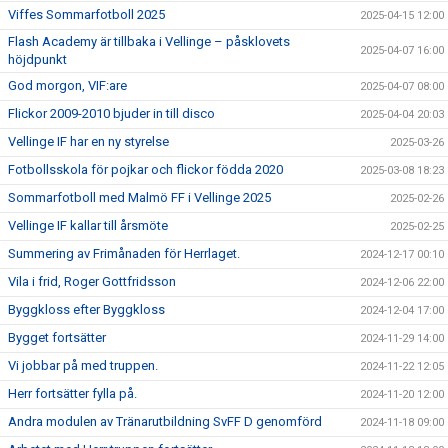
Viffes Sommarfotboll 2025
2025-04-15 12:00
Flash Academy är tillbaka i Vellinge – påsklovets
2025-04-07 16:00
höjdpunkt
God morgon, VIF:are
2025-04-07 08:00
Flickor 2009-2010 bjuder in till disco
2025-04-04 20:03
Vellinge IF har en ny styrelse
2025-03-26
Fotbollsskola för pojkar och flickor födda 2020
2025-03-08 18:23
Sommarfotboll med Malmö FF i Vellinge 2025
2025-02-26
Vellinge IF kallar till årsmöte
2025-02-25
Summering av Frimånaden för Herrlaget.
2024-12-17 00:10
Vila i frid, Roger Gottfridsson
2024-12-06 22:00
Byggkloss efter Byggkloss
2024-12-04 17:00
Bygget fortsätter
2024-11-29 14:00
Vi jobbar på med truppen.
2024-11-22 12:05
Herr fortsätter fylla på.
2024-11-20 12:00
Andra modulen av Tränarutbildning SvFF D genomförd
2024-11-18 09:00