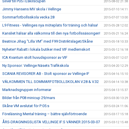
Silver till P05 i Eskilscupen
2015-08-02 21:38
Jimmy Hansens MV skola i Vellinge
2015-07-10 14:11
Sommarfotbollsskola vecka 28
2015-07-07 13:00
L9 Fitness - Vellinges nya möteplats för träning och hälsa!
2015-05-28 12:02
Kansliet hälsar alla välkomna till den nya fotbollssäsongen!
2015-05-21 16:24
Beatrice Jihag "Lilla VM” med F99 Distriktslaget/Skåne
2015-05-18 10:33
Nyheter! Rabatt i lokala butiker med VIF medlemskort
2015-05-12 16:18
ICA Kvantum stolt huvudsponsor av VIF
2015-05-07 12:07
Ny Sponsor: Vellinge Näsets Trafikskola
2015-04-20 12:29
SCANIA REVISORER AB - Stolt sponsor av Vellinge IF
2015-04-16 15:10
VÄLKOMMEN TILL SOMMARFOTBOLLSKOLAN V.28 & V.32
2015-04-14 10:38
Marknadsgruppen informerar
2015-04-13 15:37
Bilder från P08 minicup 29/mars
2015-03-30 13:29
Skåne VM avslutat för P:05:s
2015-03-24 11:06
Föreläsning Mental träning – bättre självförtroende
2015-03-17 15:18
ÅRS-DRAGNINGSLISTA VELLINGE IF:S VÄNNER 2015-03-07
2015-03-12 15:48