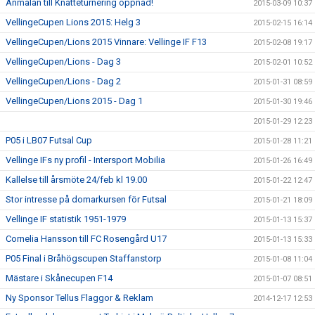
Anmälan till Knatteturnering öppnad!
2015-03-09 10:37
VellingeCupen Lions 2015: Helg 3
2015-02-15 16:14
VellingeCupen/Lions 2015 Vinnare: Vellinge IF F13
2015-02-08 19:17
VellingeCupen/Lions - Dag 3
2015-02-01 10:52
VellingeCupen/Lions - Dag 2
2015-01-31 08:59
VellingeCupen/Lions 2015 - Dag 1
2015-01-30 19:46
2015-01-29 12:23
P05 i LB07 Futsal Cup
2015-01-28 11:21
Vellinge IFs ny profil - Intersport Mobilia
2015-01-26 16:49
Kallelse till årsmöte 24/feb kl 19.00
2015-01-22 12:47
Stor intresse på domarkursen för Futsal
2015-01-21 18:09
Vellinge IF statistik 1951-1979
2015-01-13 15:37
Cornelia Hansson till FC Rosengård U17
2015-01-13 15:33
P05 Final i Bråhögscupen Staffanstorp
2015-01-08 11:04
Mästare i Skånecupen F14
2015-01-07 08:51
Ny Sponsor Tellus Flaggor & Reklam
2014-12-17 12:53