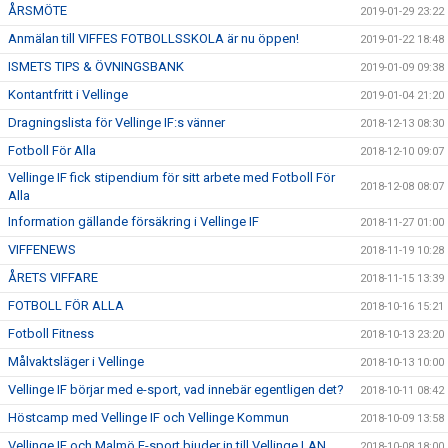
ÅRSMÖTE
2019-01-29 23:22
Anmälan till VIFFES FOTBOLLSSKOLA är nu öppen!
2019-01-22 18:48
ISMETS TIPS & ÖVNINGSBANK
2019-01-09 09:38
Kontantfritt i Vellinge
2019-01-04 21:20
Dragningslista för Vellinge IF:s vänner
2018-12-13 08:30
Fotboll För Alla
2018-12-10 09:07
Vellinge IF fick stipendium för sitt arbete med Fotboll För
2018-12-08 08:07
Alla
Information gällande försäkring i Vellinge IF
2018-11-27 01:00
VIFFENEWS
2018-11-19 10:28
ÅRETS VIFFARE
2018-11-15 13:39
FOTBOLL FÖR ALLA
2018-10-16 15:21
Fotboll Fitness
2018-10-13 23:20
Målvaktsläger i Vellinge
2018-10-13 10:00
Vellinge IF börjar med e-sport, vad innebär egentligen det?
2018-10-11 08:42
Höstcamp med Vellinge IF och Vellinge Kommun
2018-10-09 13:58
Vellinge IF och Malmö E-sport bjuder in till Vellinge LAN
2018-10-08 18:00