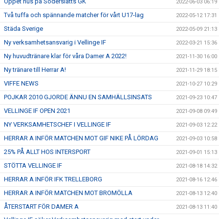
Öppet hus på Söderslätts GK
2022-06-03 06:19
Två tuffa och spännande matcher för vårt U17-lag
2022-05-12 17:31
Städa Sverige
2022-05-09 21:13
Ny verksamhetsansvarig i Vellinge IF
2022-03-21 15:36
Ny huvudtränare klar för våra Damer A 2022!
2021-11-30 16:00
Ny tränare till Herrar A!
2021-11-29 18:15
VIFFE NEWS
2021-10-27 10:29
POJKAR 2010 GJORDE ÄNNU EN SAMHÄLLSINSATS
2021-09-23 10:47
VELLINGE IF OPEN 2021
2021-09-08 09:49
NY VERKSAMHETSCHEF I VELLINGE IF
2021-09-03 12:22
HERRAR A INFÖR MATCHEN MOT GIF NIKE PÅ LÖRDAG
2021-09-03 10:58
25% PÅ ALLT HOS INTERSPORT
2021-09-01 15:13
STÖTTA VELLINGE IF
2021-08-18 14:32
HERRAR A INFÖR IFK TRELLEBORG
2021-08-16 12:46
HERRAR A INFÖR MATCHEN MOT BROMÖLLA
2021-08-13 12:40
ÅTERSTART FÖR DAMER A
2021-08-13 11:40