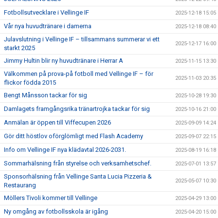
Fotbollsutvecklare i Vellinge IF
2025-12-18 15:05
Vår nya huvudtränare i damerna
2025-12-18 08:40
Julavslutning i Vellinge IF – tillsammans summerar vi ett
2025-12-17 16:00
starkt 2025
Jimmy Hultin blir ny huvudtränare i Herrar A
2025-11-15 13:30
Välkommen på prova-på fotboll med Vellinge IF – för
2025-11-03 20:35
flickor födda 2015
Bengt Månsson tackar för sig
2025-10-28 19:30
Damlagets framgångsrika tränartrojka tackar för sig
2025-10-16 21:00
Anmälan är öppen till Viffecupen 2026
2025-09-09 14:24
Gör ditt höstlov oförglömligt med Flash Academy
2025-09-07 22:15
Info om Vellinge IF nya klädavtal 2026-2031.
2025-08-19 16:18
Sommarhälsning från styrelse och verksamhetschef.
2025-07-01 13:57
Sponsorhälsning från Vellinge Santa Lucia Pizzeria &
2025-05-07 10:30
Restaurang
Möllers Tivoli kommer till Vellinge
2025-04-29 13:00
Ny omgång av fotbollsskola är igång
2025-04-20 15:00