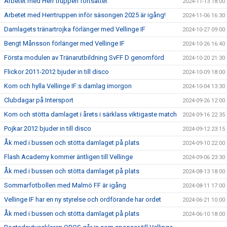
Arbetet med Herr truppen fortsätter.
2024-11-13 18:00
Arbetet med Herrtruppen inför säsongen 2025 är igång!
2024-11-06 16:30
Damlagets tränartrojka förlänger med Vellinge IF
2024-10-27 09:00
Bengt Månsson förlänger med Vellinge IF
2024-10-26 16:40
Första modulen av Tränarutbildning SvFF D genomförd
2024-10-20 21:30
Flickor 2011-2012 bjuder in till disco
2024-10-09 18:00
Kom och hylla Vellinge IF:s damlag imorgon
2024-10-04 13:30
Clubdagar på Intersport
2024-09-26 12:00
Kom och stötta damlaget i årets i särklass viktigaste match
2024-09-16 22:35
Pojkar 2012 bjuder in till disco
2024-09-12 23:15
Åk med i bussen och stötta damlaget på plats
2024-09-10 22:00
Flash Academy kommer äntligen till Vellinge
2024-09-06 23:30
Åk med i bussen och stötta damlaget på plats
2024-08-13 18:00
Sommarfotbollen med Malmö FF är igång
2024-08-11 17:00
Vellinge IF har en ny styrelse och ordförande har ordet
2024-06-21 10:00
Åk med i bussen och stötta damlaget på plats
2024-06-10 18:00