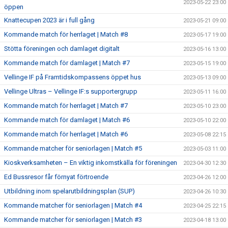
2023-05-22 23:00
öppen
Knattecupen 2023 är i full gång
2023-05-21 09:00
Kommande match för herrlaget | Match #8
2023-05-17 19:00
Stötta föreningen och damlaget digitalt
2023-05-16 13:00
Kommande match för damlaget | Match #7
2023-05-15 19:00
Vellinge IF på Framtidskompassens öppet hus
2023-05-13 09:00
Vellinge Ultras – Vellinge IF:s supportergrupp
2023-05-11 16:00
Kommande match för herrlaget | Match #7
2023-05-10 23:00
Kommande match för damlaget | Match #6
2023-05-10 22:00
Kommande match för herrlaget | Match #6
2023-05-08 22:15
Kommande matcher för seniorlagen | Match #5
2023-05-03 11:00
Kioskverksamheten – En viktig inkomstkälla för föreningen
2023-04-30 12:30
Ed Bussresor får förnyat förtroende
2023-04-26 12:00
Utbildning inom spelarutbildningsplan (SUP)
2023-04-26 10:30
Kommande matcher för seniorlagen | Match #4
2023-04-25 22:15
Kommande matcher för seniorlagen | Match #3
2023-04-18 13:00