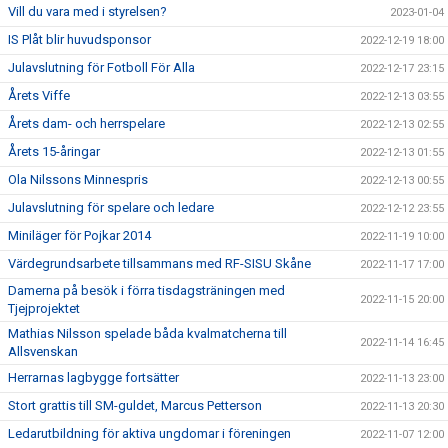
Vill du vara med i styrelsen?
2023-01-04
IS Plåt blir huvudsponsor
2022-12-19 18:00
Julavslutning för Fotboll För Alla
2022-12-17 23:15
Årets Viffe
2022-12-13 03:55
Årets dam- och herrspelare
2022-12-13 02:55
Årets 15-åringar
2022-12-13 01:55
Ola Nilssons Minnespris
2022-12-13 00:55
Julavslutning för spelare och ledare
2022-12-12 23:55
Miniläger för Pojkar 2014
2022-11-19 10:00
Värdegrundsarbete tillsammans med RF-SISU Skåne
2022-11-17 17:00
Damerna på besök i förra tisdagsträningen med
2022-11-15 20:00
Tjejprojektet
Mathias Nilsson spelade båda kvalmatcherna till
2022-11-14 16:45
Allsvenskan
Herrarnas lagbygge fortsätter
2022-11-13 23:00
Stort grattis till SM-guldet, Marcus Petterson
2022-11-13 20:30
Ledarutbildning för aktiva ungdomar i föreningen
2022-11-07 12:00