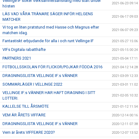
Vellinge IF söker Verksamhetsansvarig med start under
2021-06-23 09:14
hösten
LÄS VAD VÅRA TRÄNARE SÄGER INFÖR HELGENS
2021-06-17 09:03
MATCHER
Vi tog en liten pratstund med Hasse och Magnus efter
2021-06-07 09:23
matchen idag.
Fantastiskt erbjudande för alla i och runt Vellinge IF
2021-05-27 15:06
VIFs Digitala rabatthäfte
2021-05-15 00:24
PARTNERS 2021
2021-05-04 17:11
FOTBOLLSSKOLAN FÖR FLICKOR/POJKAR FÖDDA 2016
2021-04-12 14:28
DRAGNINGSLISTA VELLINGE IF:s VÄNNER
2021-03-09 12:33
SOMMARLÄGER I VELLINGE 2022
2021-03-01 11:02
VELLINGE IF:s VÄNNER HAR HAFT DRAGNING I SITT
2021-02-05 10:32
LOTTERI.
KALLELSE TILL ÅRSMÖTE
2021-01-12 11:54
VEM ÄR ÅRETS VIFFARE
2020-12-14 00:16
DRAGNINGSLISTA VELLINGE IF:s VÄNNER
2020-12-11 07:38
Vem är årets VIFFEARE 2020?
2020-12-07 13:52