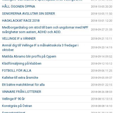
HÅLL ÖGONEN ÖPPNA
2018-10-05 20:20
SENIORERNA AVSLUTAR SIN SERIER
2018-10-05 11:50
HAGKLACKAT RACE 2018
2018-10-01 12:20
Medborgardialog om stöd till barn och ungdomar med NPF
2018-09-27 21:33
svårigheter som autism, ADHD och ADD.
VELLINGE IF:s VÄNNER
2018-09-21 15:11
Anmäl dig till Vellinge IF:s målvaktsskola 3 fredagar i
2018-09-20 14:19
oktober.
Matilda Abramo blir proffs på Cypern
2018-09-14 09:52
Klädförsäljning på klubben
2018-09-12 10:12
FOTBOLL FÖR ALLA
2018-09-06 11:25
Kallelse till extra årsmöte
2018-09-05 09:37
Ett bättre matchklimat för alla
2018-09-01 22:15
VINNARE FRÅN LOTTERIER
2018-08-26 08:03
Vellinge IF 90 år
2018-08-15 13:13
Konstgräs på Östran
2018-08-08 14:10
Semesterstängt