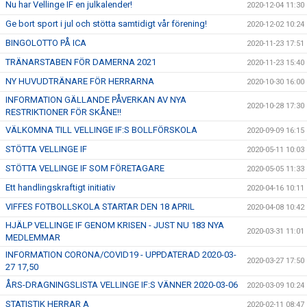
Nu har Vellinge IF en julkalender!
2020-12-04 11:30
Ge bort sport i jul och stötta samtidigt vår förening!
2020-12-02 10:24
BINGOLOTTO PÅ ICA
2020-11-23 17:51
TRÄNARSTABEN FÖR DAMERNA 2021
2020-11-23 15:40
NY HUVUDTRÄNARE FÖR HERRARNA
2020-10-30 16:00
INFORMATION GÄLLANDE PÅVERKAN AV NYA
2020-10-28 17:30
RESTRIKTIONER FÖR SKÅNE!!
VÄLKOMNA TILL VELLINGE IF:S BOLLFÖRSKOLA
2020-09-09 16:15
STÖTTA VELLINGE IF
2020-05-11 10:03
STÖTTA VELLINGE IF SOM FÖRETAGARE
2020-05-05 11:33
Ett handlingskraftigt initiativ
2020-04-16 10:11
VIFFES FOTBOLLSKOLA STARTAR DEN 18 APRIL
2020-04-08 10:42
HJÄLP VELLINGE IF GENOM KRISEN - JUST NU 183 NYA
2020-03-31 11:01
MEDLEMMAR
INFORMATION CORONA/COVID19 - UPPDATERAD 2020-03-
2020-03-27 17:50
27 17,50
ÅRS-DRAGNINGSLISTA VELLINGE IF:S VÄNNER 2020-03-06
2020-03-09 10:24
STATISTIK HERRAR A
2020-02-11 08:47