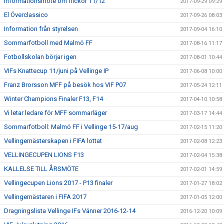
Informationsmöte om flickor 11/12
2017-09-29 09:29
El Överclassico
2017-09-26 08:03
Information från styrelsen
2017-09-04 16:10
Sommarfotboll med Malmö FF
2017-08-16 11:17
Fotbollskolan börjar igen
2017-08-01 10:44
VIFs Knattecup 11/juni på Vellinge IP
2017-06-08 10:00
Franz Brorsson MFF på besök hos VIF P07
2017-05-24 12:11
Winter Champions Finaler F13, F14
2017-04-10 10:58
Vi letar ledare för MFF sommarläger
2017-03-17 14:44
Sommarfotboll: Malmö FF i Vellinge 15-17/aug
2017-02-15 11:20
Vellingemästerskapen i FIFA lottat
2017-02-08 12:23
VELLINGECUPEN LIONS F13
2017-02-04 15:38
KALLELSE TILL ÅRSMÖTE
2017-02-01 14:59
Vellingecupen Lions 2017 - P13 finaler
2017-01-27 18:02
Vellingemästaren i FIFA 2017
2017-01-05 12:00
Dragningslista Vellinge IFs Vänner 2016-12-14
2016-12-20 10:09