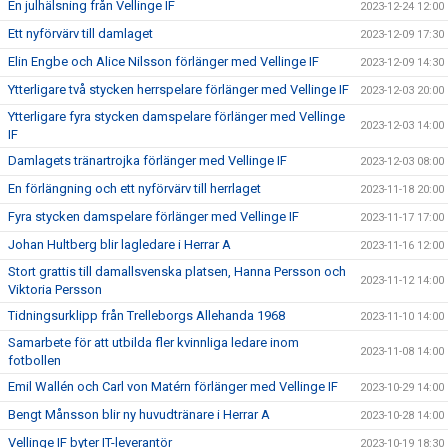
En julhälsning från Vellinge IF
2023-12-24 12:00
Ett nyförvärv till damlaget
2023-12-09 17:30
Elin Engbe och Alice Nilsson förlänger med Vellinge IF
2023-12-09 14:30
Ytterligare två stycken herrspelare förlänger med Vellinge IF
2023-12-03 20:00
Ytterligare fyra stycken damspelare förlänger med Vellinge
2023-12-03 14:00
IF
Damlagets tränartrojka förlänger med Vellinge IF
2023-12-03 08:00
En förlängning och ett nyförvärv till herrlaget
2023-11-18 20:00
Fyra stycken damspelare förlänger med Vellinge IF
2023-11-17 17:00
Johan Hultberg blir lagledare i Herrar A
2023-11-16 12:00
Stort grattis till damallsvenska platsen, Hanna Persson och
2023-11-12 14:00
Viktoria Persson
Tidningsurklipp från Trelleborgs Allehanda 1968
2023-11-10 14:00
Samarbete för att utbilda fler kvinnliga ledare inom
2023-11-08 14:00
fotbollen
Emil Wallén och Carl von Matérn förlänger med Vellinge IF
2023-10-29 14:00
Bengt Månsson blir ny huvudtränare i Herrar A
2023-10-28 14:00
Vellinge IF byter IT-leverantör
2023-10-19 18:30