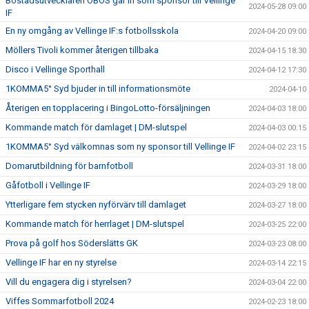
Bostadsutvecklaren OBOS går in som sponsor till Vellinge
2024-05-28 09:00
IF
En ny omgång av Vellinge IF:s fotbollsskola
2024-04-20 09:00
Möllers Tivoli kommer återigen tillbaka
2024-04-15 18:30
Disco i Vellinge Sporthall
2024-04-12 17:30
1KOMMA5° Syd bjuder in till informationsmöte
2024-04-10
Återigen en topplacering i BingoLotto-försäljningen
2024-04-03 18:00
Kommande match för damlaget | DM-slutspel
2024-04-03 00:15
1KOMMA5° Syd välkomnas som ny sponsor till Vellinge IF
2024-04-02 23:15
Domarutbildning för barnfotboll
2024-03-31 18:00
Gåfotboll i Vellinge IF
2024-03-29 18:00
Ytterligare fem stycken nyförvärv till damlaget
2024-03-27 18:00
Kommande match för herrlaget | DM-slutspel
2024-03-25 22:00
Prova på golf hos Söderslätts GK
2024-03-23 08:00
Vellinge IF har en ny styrelse
2024-03-14 22:15
Vill du engagera dig i styrelsen?
2024-03-04 22:00
Viffes Sommarfotboll 2024
2024-02-23 18:00