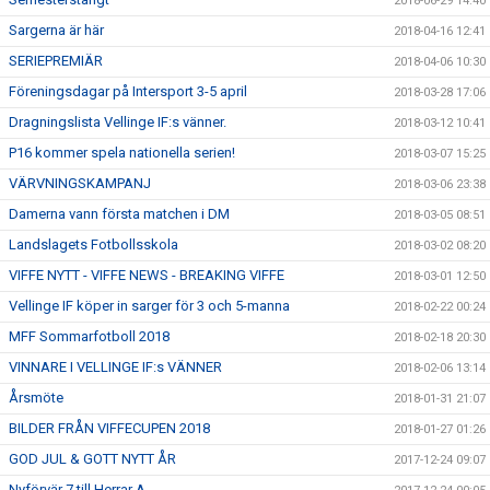
2018-06-29 14:40
Sargerna är här
2018-04-16 12:41
SERIEPREMIÄR
2018-04-06 10:30
Föreningsdagar på Intersport 3-5 april
2018-03-28 17:06
Dragningslista Vellinge IF:s vänner.
2018-03-12 10:41
P16 kommer spela nationella serien!
2018-03-07 15:25
VÄRVNINGSKAMPANJ
2018-03-06 23:38
Damerna vann första matchen i DM
2018-03-05 08:51
Landslagets Fotbollsskola
2018-03-02 08:20
VIFFE NYTT - VIFFE NEWS - BREAKING VIFFE
2018-03-01 12:50
Vellinge IF köper in sarger för 3 och 5-manna
2018-02-22 00:24
MFF Sommarfotboll 2018
2018-02-18 20:30
VINNARE I VELLINGE IF:s VÄNNER
2018-02-06 13:14
Årsmöte
2018-01-31 21:07
BILDER FRÅN VIFFECUPEN 2018
2018-01-27 01:26
GOD JUL & GOTT NYTT ÅR
2017-12-24 09:07
Nyförvär 7 till Herrar A