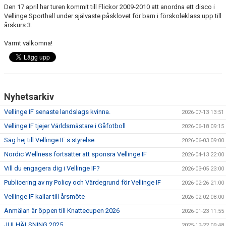
TJEJPROJEKTET
Den 17 april har turen kommit till Flickor 2009-2010 att anordna ett disco i
Vellinge Sporthall under självaste påsklovet för barn i förskoleklass upp till
årskurs 3.
VELLINGE IF:S VÄNNER
Varmt välkomna!
DOKUMENT
KONTAKT
Nyhetsarkiv
Vellinge IF senaste landslags kvinna.
2026-07-13 13:51
Vellinge IF tjejer Världsmästare i Gåfotboll
2026-06-18 09:15
Säg hej till Vellinge IF:s styrelse
2026-06-03 09:00
Nordic Wellness fortsätter att sponsra Vellinge IF
2026-04-13 22:00
Vill du engagera dig i Vellinge IF?
2026-03-05 23:00
Publicering av ny Policy och Värdegrund för Vellinge IF
2026-02-26 21:00
Vellinge IF kallar till årsmöte
2026-02-02 08:00
Anmälan är öppen till Knattecupen 2026
2026-01-23 11:55
JULHÄLSNING 2025
2025-12-22 09:48