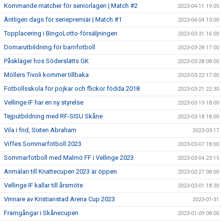
Kommande matcher för seniorlagen | Match #2
2023-04-11 19:05
Äntligen dags för seriepremiär | Match #1
2023-04-04 13:00
Topplacering i BingoLotto-försäljningen
2023-03-31 16:00
Domarutbildning för barnfotboll
2023-03-28 17:00
Påskläger hos Söderslätts GK
2023-03-28 08:00
Möllers Tivoli kommer tillbaka
2023-03-22 17:00
Fotbollsskola för pojkar och flickor födda 2018
2023-03-21 22:30
Vellinge IF har en ny styrelse
2023-03-19 18:00
Tejputbildning med RF-SISU Skåne
2023-03-18 18:00
Vila i frid, Sixten Abraham
2023-03-17
Viffes Sommarfotboll 2023
2023-03-07 18:00
Sommarfotboll med Malmö FF i Vellinge 2023
2023-03-04 23:15
Anmälan till Knattecupen 2023 är öppen
2023-02-27 08:00
Vellinge IF kallar till årsmöte
2023-02-01 18:30
Vinnare av Kristianstad Arena Cup 2023
2023-01-31
Framgångar i Skånecupen
2023-01-09 08:00