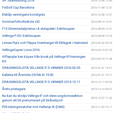
VIF Julavslutning 2016
2016-12-08 12:40
Fotboll Cup Barcelona
2016-11-08 12:31
Elskåp vanningens konstgräs
2016-10-28 13:57
Sommarfotbollsskola v32
2016-08-10 14:51
F15 Silvermedaljörerna i A slutspelet i Eskilscupen
2016-08-09 12:47
Vellinge P-05 i Eskilscupen
2016-08-08 13:24
Linnea Prytz och Filippa Ovenberger till Elitlägret i Halmstad
2016-05-26 09:53
VellingeCupen Lions 2016
2016-02-14 07:23
Viffeprylar kan köpas från kiosk på Vellinge IP/Vanningen
2016-02-10 11:58
KG
DRAGNINGSLISTA VELLINGE IF:S VÄNNER 2016-02-05
2016-01-21 14:01
Kallelse till Årsmöte 29/feb kl 19.00
2016-01-21 13:11
DRAGNINGSLISTA VELLINGE IF:S VÄNNER 2015-12-11
2015-12-17 09:25
Årets pristagare
2015-12-14 09:51
Nu kan du stödja Vellinge IF och dess ungdomssektion
2015-12-07 11:26
genom att bli prenumerant på SkåneSport
P05 träningsmatcher mot Hellerup IK (DAN)
2015-11-09 14:17