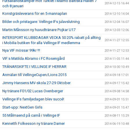
Futsallandskamper mot Turkiet i Malmö Baltiska Hallen 7
2014-12-15 16:44
och 8 januari
Konstgräsleverans för en 5-mannaplan
2014-12-10 14:04
Bilder och pristagare: Vellinge IFs julavslutning
2014-12-04 16:07
Martin Månsson ny huvudtränare Pojkar U17
2014-12-03 12:06
INTERSPORT KLUBBDAGAR VECKA 50 20% rabatt på allting
2014-11-27 12:55
i Mobilia butiken för alla Vellinge IF medlemma
Nya VIF mössar 99kr !!!
2014-11-27 12:53
VIF:s Matilda Abramo i FC Rosengård
2014-11-05 11:44
TRÄNARSKIFTE I VELLINGE IF HERRAR
2014-10-30 10:49
Anmälan till VellingeCupen/Lions 2015
2014-09-18 17:01
Jimmy Hansens MV-skola 27-29 Oktober
2014-09-17 15:42
Ny tränare F01/02 Lucas Ovenberger
2014-09-08 14:58
Vellinge IFs familjedagen blev succé!
2014-09-01 15:51
Start-upp: NextGen Girls
2014-09-01 15:47
55 Målmaend på camå i Vellinge IF
2014-08-11 15:29
Kennetth Folkesson ny tränare Damer
2014-06-19 10:48