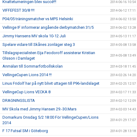
Knatteturneringen blev succé!!!
2014-06-16 10:54
VIFFEFEST 30/8 !!!!
2014-06-12 17:11
P04/05 träningsmatcher vs MPS Helsinki
2014-06-02 13:50
Vellinge IF informerar angående derbymatchen 31/5
2014-06-02 13:28
Jimmy Hansens MV skola 10-12 Juli
2014-05-13 11:17
Spelare vidare till Skånes zonläger steg 3
2014-05-08 13:58
Tillslagspecialisten Eija Feodoroff assisterar Kristian
2014-05-08 13:49
Olsson i Damlaget
Anmälan till Sommarfotbollskolan
2014-03-18 11:45
VellingeCupen Lions 2014 !!!
2014-02-26 14:20
Linus Fridolf har på nytt blivit uttagen till P96-landslaget
2014-02-25 12:57
VellingeCup Lions VECKA 8
2014-02-17 11:33
DRAGNINGSLISTA
2014-02-12 12:09
MV Skola med Jimmy Hansen 29.-30.Mars
2014-02-03 14:43
Domarkurs Onsdag 5/2 18:00 För VellingeCupen/Lions
2014-01-29 17:07
2014
F 17 Futsal SM i Göteborg
2014-01-28 13:18