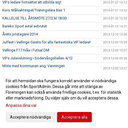
VIFs ledare fortsätter att utbilda sig!
2014-01-27 14:12
Kurs: Målvaktsspel/Träningslära Bas 1
2014-01-27 13:52
KALLELSE TILL ÅRSMÖTE 27/2 kl 18:00
2014-01-20 15:53
Bareko Sport avtal avbrutet
2014-01-15 14:21
Årets pristagare 2014
2013-12-10 12:04
Julfest i Vellinge Gästis för alla fantastiska VIF ledare!
2013-12-09 15:59
Vellinge F17 tvåa i Futsal DM
2013-12-09 10:07
VIFs Julavslutning i Södervångshallen 4/12
2013-12-05 09:25
Möte med kommunen ang. Vanningen
2013-12-03 13:57
Ungdomsfotbollcenter
Ännu en F15 spelare uttagen till Skånes breddläger
2013-12-02 10:32
För att hemsidan ska fungera korrekt använder vi nödvändiga
Skånes Fotbollsförbund har valt ut Vellinge IF
cookies från SportAdmin. Dessa går inte att stänga av.
2013-11-27 15:58
Föreningen kan också använda frivilliga cookies, t.ex. för statistik
Matilda Abramo F 98 uttagen till Skånes breddläger
2013-11-27 15:13
eller marknadsföring. Du väljer själv om du vill acceptera dessa.
Föreläsning med Lisa Kaptein-Kvist
2013-11-20 12:20
Anpassa dina val
AVSPARK KURS 17/11
2013-11-14 12:48
Acceptera nödvändiga
Acceptera alla
KVALMATCH 2 MOT FBK BALKAN
2013-11-12 14:19
Michele Liuzzi tar över Kvarnby
2013-11-12 12:25