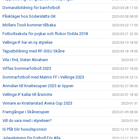
Domarutbildning för barnfotboll
2023-03-28 17:00
Påskläger hos Söderslätts GK
2023-03-28 08:00
Möllers Tivoli kommer tillbaka
2023-03-22 17:00
Fotbollsskola för pojkar och flickor födda 2018
2023-03-21 22:30
Vellinge IF har en ny styrelse
2023-03-19 18:00
Tejputbildning med RF-SISU Skåne
2023-03-18 18:00
Vila i frid, Sixten Abraham
2023-03-17
Viffes Sommarfotboll 2023
2023-03-07 18:00
Sommarfotboll med Malmö FF i Vellinge 2023
2023-03-04 23:15
Anmälan till Knattecupen 2023 är öppen
2023-02-27 08:00
Vellinge IF kallar till årsmöte
2023-02-01 18:30
Vinnare av Kristianstad Arena Cup 2023
2023-01-31
Framgångar i Skånecupen
2023-01-09 08:00
Vill du vara med i styrelsen?
2023-01-04
IS Plåt blir huvudsponsor
2022-12-19 18:00
Julavslutning för Fotboll För Alla
2022-12-17 23:15