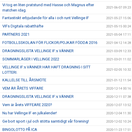
Vi tog en liten pratstund med Hasse och Magnus efter
2021-06-07 09:23
matchen idag.
Fantastiskt erbjudande för alla i och runt Vellinge IF
2021-05-27 15:06
VIFs Digitala rabatthäfte
2021-05-15 00:24
PARTNERS 2021
2021-05-04 17:11
FOTBOLLSSKOLAN FÖR FLICKOR/POJKAR FÖDDA 2016
2021-04-12 14:28
DRAGNINGSLISTA VELLINGE IF:s VÄNNER
2021-03-09 12:33
SOMMARLÄGER I VELLINGE 2022
2021-03-01 11:02
VELLINGE IF:s VÄNNER HAR HAFT DRAGNING I SITT
2021-02-05 10:32
LOTTERI.
KALLELSE TILL ÅRSMÖTE
2021-01-12 11:54
VEM ÄR ÅRETS VIFFARE
2020-12-14 00:16
DRAGNINGSLISTA VELLINGE IF:s VÄNNER
2020-12-11 07:38
Vem är årets VIFFEARE 2020?
2020-12-07 13:52
Nu har Vellinge IF en julkalender!
2020-12-04 11:30
Ge bort sport i jul och stötta samtidigt vår förening!
2020-12-02 10:24
BINGOLOTTO PÅ ICA
2020-11-23 17:51