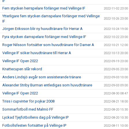
IF
Fem stycken herrspelare förlänger med Vellinge IF
2022-11-02 23:00
Ytterligare fem stycken damspelare förlänger med Vellinge
2022-10-26 23:00
IF
Jörgen Eriksson blir ny huvudtränare för Herrar A
2022-10-24 19:00
Fyra stycken damspelare förlänger med Vellinge IF
2022-10-22 23:00
Roger Nilsson fortsätter som huvudtränare för Damer A
2022-10-21 12:00
Vellinge IF söker huvudtränare till Herrar A
2022-10-13 20:00
Vellinge IF Open 2022
2022-09-19 23:00
Knattecupen slår rekord
2022-09-05 23:00
Anders Lindsjö avgår som assisterande tränare
2022-09-03 10:00
Alexander Striby Burman entledigas som huvudtränare
2022-09-03 09:00
Vellinge IF Open 2022
2022-08-30 08:47
Triss i cupvinter för pojkar 2008
2022-08-21 18:00
Sommarfotboll med Malmö FF
2022-08-20 15:30
Lyckad Tjejfotbollens dag på Vellinge IP
2022-08-20 10:30
Fotbollsfesten fortsätter på Vellinge IP
2022-08-11 10:00