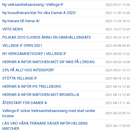
Ny verksamhetsansvarig i Vellinge IF
2022-03-21 15:36
Ny huvudtränare klar för våra Damer A 2022!
2021-11-30 16:00
Ny tränare till Herrar A!
2021-11-29 18:15
VIFFE NEWS
2021-10-27 10:29
POJKAR 2010 GJORDE ÄNNU EN SAMHÄLLSINSATS
2021-09-23 10:47
VELLINGE IF OPEN 2021
2021-09-08 09:49
NY VERKSAMHETSCHEF I VELLINGE IF
2021-09-03 12:22
HERRAR A INFÖR MATCHEN MOT GIF NIKE PÅ LÖRDAG
2021-09-03 10:58
25% PÅ ALLT HOS INTERSPORT
2021-09-01 15:13
STÖTTA VELLINGE IF
2021-08-18 14:32
HERRAR A INFÖR IFK TRELLEBORG
2021-08-16 12:46
HERRAR A INFÖR MATCHEN MOT BROMÖLLA
2021-08-13 12:40
ÅTERSTART FÖR DAMER A
2021-08-13 11:40
Vellinge IF söker Verksamhetsansvarig med start under
2021-06-23 09:14
hösten
LÄS VAD VÅRA TRÄNARE SÄGER INFÖR HELGENS
2021-06-17 09:03
MATCHER