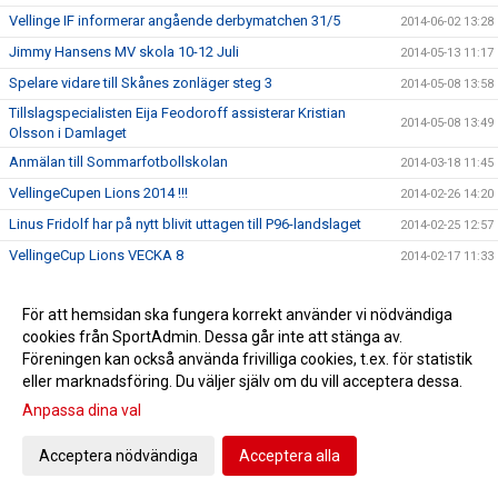
Vellinge IF informerar angående derbymatchen 31/5
2014-06-02 13:28
Jimmy Hansens MV skola 10-12 Juli
2014-05-13 11:17
Spelare vidare till Skånes zonläger steg 3
2014-05-08 13:58
Tillslagspecialisten Eija Feodoroff assisterar Kristian
2014-05-08 13:49
Olsson i Damlaget
Anmälan till Sommarfotbollskolan
2014-03-18 11:45
VellingeCupen Lions 2014 !!!
2014-02-26 14:20
Linus Fridolf har på nytt blivit uttagen till P96-landslaget
2014-02-25 12:57
VellingeCup Lions VECKA 8
2014-02-17 11:33
DRAGNINGSLISTA
2014-02-12 12:09
För att hemsidan ska fungera korrekt använder vi nödvändiga
MV Skola med Jimmy Hansen 29.-30.Mars
2014-02-03 14:43
cookies från SportAdmin. Dessa går inte att stänga av.
Domarkurs Onsdag 5/2 18:00 För VellingeCupen/Lions
2014-01-29 17:07
Föreningen kan också använda frivilliga cookies, t.ex. för statistik
2014
eller marknadsföring. Du väljer själv om du vill acceptera dessa.
F 17 Futsal SM i Göteborg
2014-01-28 13:18
Anpassa dina val
VIFs ledare fortsätter att utbilda sig!
2014-01-27 14:12
Acceptera nödvändiga
Acceptera alla
Kurs: Målvaktsspel/Träningslära Bas 1
2014-01-27 13:52
KALLELSE TILL ÅRSMÖTE 27/2 kl 18:00
2014-01-20 15:53