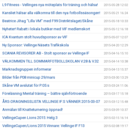
L9 Fitness - Vellinges nya möteplats för träning och hälsa!
2015-05-28 12:02
Kansliet hälsar alla välkomna till den nya fotbollssäsongen!
2015-05-21 16:24
Beatrice Jihag "Lilla VM” med F99 Distriktslaget/Skåne
2015-05-18 10:33
Nyheter! Rabatt i lokala butiker med VIF medlemskort
2015-05-12 16:18
ICA Kvantum stolt huvudsponsor av VIF
2015-05-07 12:07
Ny Sponsor: Vellinge Näsets Trafikskola
2015-04-20 12:29
SCANIA REVISORER AB - Stolt sponsor av Vellinge IF
2015-04-16 15:10
VÄLKOMMEN TILL SOMMARFOTBOLLSKOLAN V.28 & V.32
2015-04-14 10:38
Marknadsgruppen informerar
2015-04-13 15:37
Bilder från P08 minicup 29/mars
2015-03-30 13:29
Skåne VM avslutat för P:05:s
2015-03-24 11:06
Föreläsning Mental träning – bättre självförtroende
2015-03-17 15:18
ÅRS-DRAGNINGSLISTA VELLINGE IF:S VÄNNER 2015-03-07
2015-03-12 15:48
Anmälan till Knatteturnering öppnad!
2015-03-09 10:37
VellingeCupen Lions 2015: Helg 3
2015-02-15 16:14
VellingeCupen/Lions 2015 Vinnare: Vellinge IF F13
2015-02-08 19:17