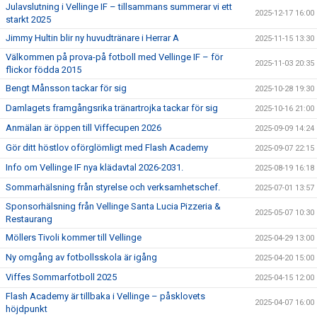
Julavslutning i Vellinge IF – tillsammans summerar vi ett
2025-12-17 16:00
starkt 2025
Jimmy Hultin blir ny huvudtränare i Herrar A
2025-11-15 13:30
Välkommen på prova-på fotboll med Vellinge IF – för
2025-11-03 20:35
flickor födda 2015
Bengt Månsson tackar för sig
2025-10-28 19:30
Damlagets framgångsrika tränartrojka tackar för sig
2025-10-16 21:00
Anmälan är öppen till Viffecupen 2026
2025-09-09 14:24
Gör ditt höstlov oförglömligt med Flash Academy
2025-09-07 22:15
Info om Vellinge IF nya klädavtal 2026-2031.
2025-08-19 16:18
Sommarhälsning från styrelse och verksamhetschef.
2025-07-01 13:57
Sponsorhälsning från Vellinge Santa Lucia Pizzeria &
2025-05-07 10:30
Restaurang
Möllers Tivoli kommer till Vellinge
2025-04-29 13:00
Ny omgång av fotbollsskola är igång
2025-04-20 15:00
Viffes Sommarfotboll 2025
2025-04-15 12:00
Flash Academy är tillbaka i Vellinge – påsklovets
2025-04-07 16:00
höjdpunkt