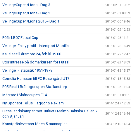
VellingeCupen/Lions - Dag 3
2015-02-01 10:52
VellingeCupen/Lions - Dag 2
2015-01-31 08:59
VellingeCupen/Lions 2015 - Dag 1
2015-01-30 19:46
2015-01-29 12:23
P05 i LB07 Futsal Cup
2015-01-28 11:21
Vellinge IFs ny profil - Intersport Mobilia
2015-01-26 16:49
Kallelse till årsmöte 24/feb kl 19.00
2015-01-22 12:47
Stor intresse på domarkursen för Futsal
2015-01-21 18:09
Vellinge IF statistik 1951-1979
2015-01-13 15:37
Cornelia Hansson till FC Rosengård U17
2015-01-13 15:33
P05 Final i Bråhögscupen Staffanstorp
2015-01-08 11:04
Mästare i Skånecupen F14
2015-01-07 08:51
Ny Sponsor Tellus Flaggor & Reklam
2014-12-17 12:53
Futsallandskamper mot Turkiet i Malmö Baltiska Hallen 7
2014-12-15 16:44
och 8 januari
Konstgräsleverans för en 5-mannaplan
2014-12-10 14:04