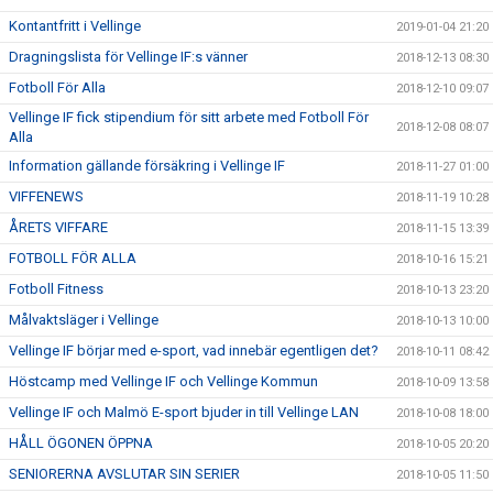
Kontantfritt i Vellinge
2019-01-04 21:20
Dragningslista för Vellinge IF:s vänner
2018-12-13 08:30
Fotboll För Alla
2018-12-10 09:07
Vellinge IF fick stipendium för sitt arbete med Fotboll För
2018-12-08 08:07
Alla
Information gällande försäkring i Vellinge IF
2018-11-27 01:00
VIFFENEWS
2018-11-19 10:28
ÅRETS VIFFARE
2018-11-15 13:39
FOTBOLL FÖR ALLA
2018-10-16 15:21
Fotboll Fitness
2018-10-13 23:20
Målvaktsläger i Vellinge
2018-10-13 10:00
Vellinge IF börjar med e-sport, vad innebär egentligen det?
2018-10-11 08:42
Höstcamp med Vellinge IF och Vellinge Kommun
2018-10-09 13:58
Vellinge IF och Malmö E-sport bjuder in till Vellinge LAN
2018-10-08 18:00
HÅLL ÖGONEN ÖPPNA
2018-10-05 20:20
SENIORERNA AVSLUTAR SIN SERIER
2018-10-05 11:50