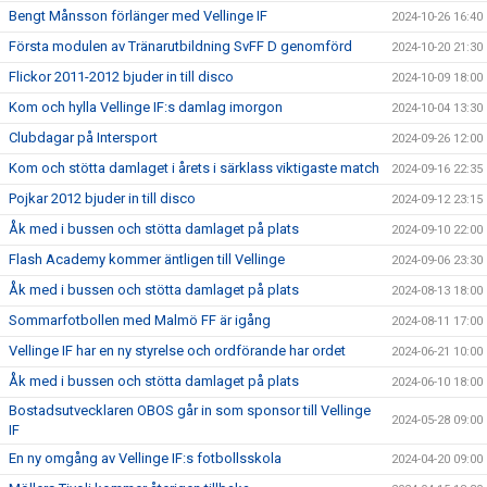
Bengt Månsson förlänger med Vellinge IF
2024-10-26 16:40
Första modulen av Tränarutbildning SvFF D genomförd
2024-10-20 21:30
Flickor 2011-2012 bjuder in till disco
2024-10-09 18:00
Kom och hylla Vellinge IF:s damlag imorgon
2024-10-04 13:30
Clubdagar på Intersport
2024-09-26 12:00
Kom och stötta damlaget i årets i särklass viktigaste match
2024-09-16 22:35
Pojkar 2012 bjuder in till disco
2024-09-12 23:15
Åk med i bussen och stötta damlaget på plats
2024-09-10 22:00
Flash Academy kommer äntligen till Vellinge
2024-09-06 23:30
Åk med i bussen och stötta damlaget på plats
2024-08-13 18:00
Sommarfotbollen med Malmö FF är igång
2024-08-11 17:00
Vellinge IF har en ny styrelse och ordförande har ordet
2024-06-21 10:00
Åk med i bussen och stötta damlaget på plats
2024-06-10 18:00
Bostadsutvecklaren OBOS går in som sponsor till Vellinge
2024-05-28 09:00
IF
En ny omgång av Vellinge IF:s fotbollsskola
2024-04-20 09:00