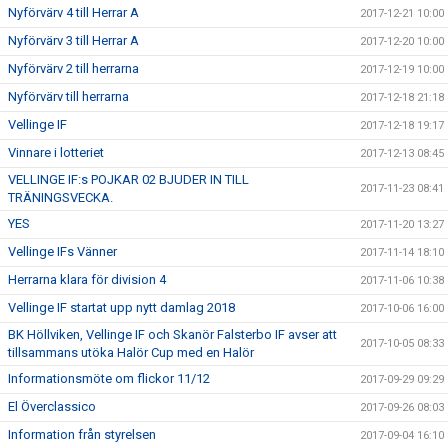
Nyförvärv 4 till Herrar A
2017-12-21 10:00
Nyförvärv 3 till Herrar A
2017-12-20 10:00
Nyförvärv 2 till herrarna
2017-12-19 10:00
Nyförvärv till herrarna
2017-12-18 21:18
Vellinge IF
2017-12-18 19:17
Vinnare i lotteriet
2017-12-13 08:45
VELLINGE IF:s POJKAR 02 BJUDER IN TILL
2017-11-23 08:41
TRÄNINGSVECKA.
YES
2017-11-20 13:27
Vellinge IFs Vänner
2017-11-14 18:10
Herrarna klara för division 4
2017-11-06 10:38
Vellinge IF startat upp nytt damlag 2018
2017-10-06 16:00
BK Höllviken, Vellinge IF och Skanör Falsterbo IF avser att
2017-10-05 08:33
tillsammans utöka Halör Cup med en Halör
Informationsmöte om flickor 11/12
2017-09-29 09:29
El Överclassico
2017-09-26 08:03
Information från styrelsen
2017-09-04 16:10