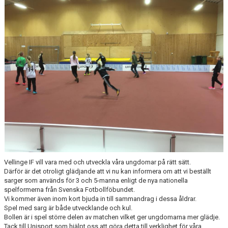
TJEJPROJEKTET
VELLINGE IF:S VÄNNER
DOKUMENT
KONTAKT
Vellinge IF vill vara med och utveckla våra ungdomar på rätt sätt.
Därför är det otroligt glädjande att vi nu kan informera om att vi beställt
sarger som används för 3 och 5-manna enligt de nya nationella
spelformerna från Svenska Fotbollföbundet.
Vi kommer även inom kort bjuda in till sammandrag i dessa åldrar.
Spel med sarg är både utvecklande och kul.
Bollen är i spel större delen av matchen vilket ger ungdomarna mer glädje.
Tack till Unisport som hjälpt oss att göra detta till verklighet för våra