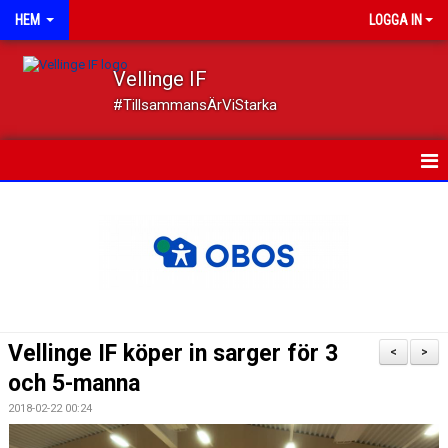
HEM
LOGGA IN
Vellinge IF
#TillsammansÄrViStarka
HEM
NYHETER
OM FÖRENINGEN
MEDLEMSKAP
Vellinge IF köper in sarger för 3
<
>
TRYGGT IDROTTANDE
och 5-manna
2018-02-22 00:24
KALENDER