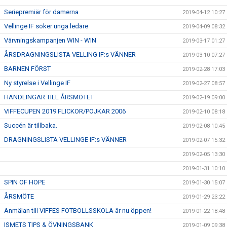
Seriepremiär för damerna
2019-04-12 10:27
Vellinge IF söker unga ledare
2019-04-09 08:32
Värvningskampanjen WIN - WIN
2019-03-17 01:27
ÅRSDRAGNINGSLISTA VELLING IF:s VÄNNER
2019-03-10 07:27
BARNEN FÖRST
2019-02-28 17:03
Ny styrelse i Vellinge IF
2019-02-27 08:57
HANDLINGAR TILL ÅRSMÖTET
2019-02-19 09:00
VIFFECUPEN 2019 FLICKOR/POJKAR 2006
2019-02-10 08:18
Succén är tillbaka.
2019-02-08 10:45
DRAGNINGSLISTA VELLINGE IF:s VÄNNER
2019-02-07 15:32
2019-02-05 13:30
2019-01-31 10:10
SPIN OF HOPE
2019-01-30 15:07
ÅRSMÖTE
2019-01-29 23:22
Anmälan till VIFFES FOTBOLLSSKOLA är nu öppen!
2019-01-22 18:48
ISMETS TIPS & ÖVNINGSBANK
2019-01-09 09:38