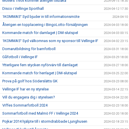
Möllers Tivoli kommer återigen tillbaka
2024-04-15 18:30
Disco i Vellinge Sporthall
2024-04-12 17:30
1KOMMA5° Syd bjuder in till informationsmöte
2024-04-10
Återigen en topplacering i BingoLotto-försäljningen
2024-04-03 18:00
Kommande match för damlaget | DM-slutspel
2024-04-03 00:15
1KOMMA5° Syd välkomnas som ny sponsor till Vellinge IF
2024-04-02 23:15
Domarutbildning för barnfotboll
2024-03-31 18:00
Gåfotboll i Vellinge IF
2024-03-29 18:00
Ytterligare fem stycken nyförvärv till damlaget
2024-03-27 18:00
Kommande match för herrlaget | DM-slutspel
2024-03-25 22:00
Prova på golf hos Söderslätts GK
2024-03-23 08:00
Vellinge IF har en ny styrelse
2024-03-14 22:15
Vill du engagera dig i styrelsen?
2024-03-04 22:00
Viffes Sommarfotboll 2024
2024-02-23 18:00
Sommarfotboll med Malmö FF i Vellinge 2024
2024-02-20 18:00
Pojkar 2014 hjälpte till i stormdrabbade Ljunghusen
2024-02-18 23:15