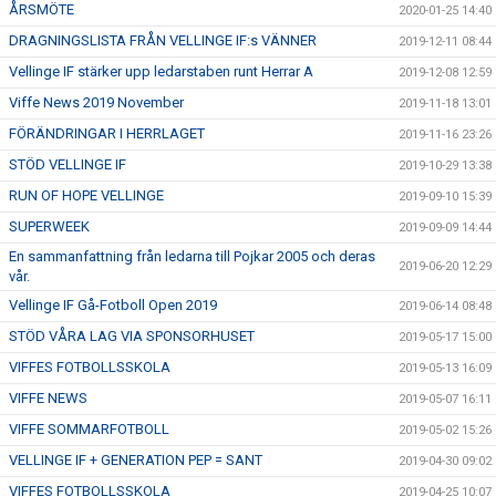
ÅRSMÖTE
2020-01-25 14:40
DRAGNINGSLISTA FRÅN VELLINGE IF:s VÄNNER
2019-12-11 08:44
Vellinge IF stärker upp ledarstaben runt Herrar A
2019-12-08 12:59
Viffe News 2019 November
2019-11-18 13:01
FÖRÄNDRINGAR I HERRLAGET
2019-11-16 23:26
STÖD VELLINGE IF
2019-10-29 13:38
RUN OF HOPE VELLINGE
2019-09-10 15:39
SUPERWEEK
2019-09-09 14:44
En sammanfattning från ledarna till Pojkar 2005 och deras
2019-06-20 12:29
vår.
Vellinge IF Gå-Fotboll Open 2019
2019-06-14 08:48
STÖD VÅRA LAG VIA SPONSORHUSET
2019-05-17 15:00
VIFFES FOTBOLLSSKOLA
2019-05-13 16:09
VIFFE NEWS
2019-05-07 16:11
VIFFE SOMMARFOTBOLL
2019-05-02 15:26
VELLINGE IF + GENERATION PEP = SANT
2019-04-30 09:02
VIFFES FOTBOLLSSKOLA
2019-04-25 10:07