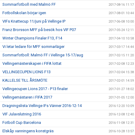
Sommarfotboll med Malmö FF
2017-08-16 11:17
Fotbollskolan börjar igen
2017-08-01 10:44
VIFs Knattecup 11/juni på Vellinge IP
2017-06-08 10:00
Franz Brorsson MFF på besök hos VIF P07
2017-05-24 12:11
Winter Champions Finaler F13, F14
2017-04-10 10:58
Vi letar ledare för MFF sommarläger
2017-03-17 14:44
Sommarfotboll: Malmö FF i Vellinge 15-17/aug
2017-02-15 11:20
Vellingemästerskapen i FIFA lottat
2017-02-08 12:23
VELLINGECUPEN LIONS F13
2017-02-04 15:38
KALLELSE TILL ÅRSMÖTE
2017-02-01 14:59
Vellingecupen Lions 2017 - P13 finaler
2017-01-27 18:02
Vellingemästaren i FIFA 2017
2017-01-05 12:00
Dragningslista Vellinge IFs Vänner 2016-12-14
2016-12-20 10:09
VIF Julavslutning 2016
2016-12-08 12:40
Fotboll Cup Barcelona
2016-11-08 12:31
Elskåp vanningens konstgräs
2016-10-28 13:57