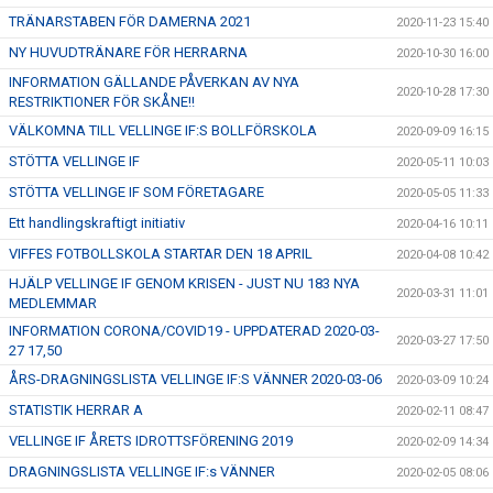
TRÄNARSTABEN FÖR DAMERNA 2021
2020-11-23 15:40
NY HUVUDTRÄNARE FÖR HERRARNA
2020-10-30 16:00
INFORMATION GÄLLANDE PÅVERKAN AV NYA
2020-10-28 17:30
RESTRIKTIONER FÖR SKÅNE!!
VÄLKOMNA TILL VELLINGE IF:S BOLLFÖRSKOLA
2020-09-09 16:15
STÖTTA VELLINGE IF
2020-05-11 10:03
STÖTTA VELLINGE IF SOM FÖRETAGARE
2020-05-05 11:33
Ett handlingskraftigt initiativ
2020-04-16 10:11
VIFFES FOTBOLLSKOLA STARTAR DEN 18 APRIL
2020-04-08 10:42
HJÄLP VELLINGE IF GENOM KRISEN - JUST NU 183 NYA
2020-03-31 11:01
MEDLEMMAR
INFORMATION CORONA/COVID19 - UPPDATERAD 2020-03-
2020-03-27 17:50
27 17,50
ÅRS-DRAGNINGSLISTA VELLINGE IF:S VÄNNER 2020-03-06
2020-03-09 10:24
STATISTIK HERRAR A
2020-02-11 08:47
VELLINGE IF ÅRETS IDROTTSFÖRENING 2019
2020-02-09 14:34
DRAGNINGSLISTA VELLINGE IF:s VÄNNER
2020-02-05 08:06