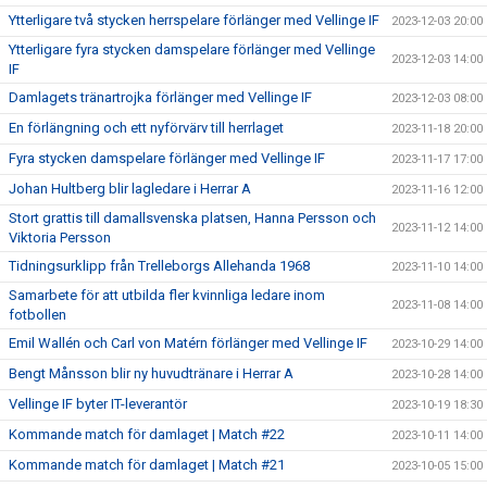
Ytterligare två stycken herrspelare förlänger med Vellinge IF
2023-12-03 20:00
Ytterligare fyra stycken damspelare förlänger med Vellinge
2023-12-03 14:00
IF
Damlagets tränartrojka förlänger med Vellinge IF
2023-12-03 08:00
En förlängning och ett nyförvärv till herrlaget
2023-11-18 20:00
Fyra stycken damspelare förlänger med Vellinge IF
2023-11-17 17:00
Johan Hultberg blir lagledare i Herrar A
2023-11-16 12:00
Stort grattis till damallsvenska platsen, Hanna Persson och
2023-11-12 14:00
Viktoria Persson
Tidningsurklipp från Trelleborgs Allehanda 1968
2023-11-10 14:00
Samarbete för att utbilda fler kvinnliga ledare inom
2023-11-08 14:00
fotbollen
Emil Wallén och Carl von Matérn förlänger med Vellinge IF
2023-10-29 14:00
Bengt Månsson blir ny huvudtränare i Herrar A
2023-10-28 14:00
Vellinge IF byter IT-leverantör
2023-10-19 18:30
Kommande match för damlaget | Match #22
2023-10-11 14:00
Kommande match för damlaget | Match #21
2023-10-05 15:00