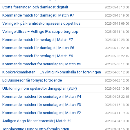
Stötta föreningen och damlaget digitalt
2023-05-16 13:00
Kommande match för damlaget | Match #7
2023-05-15 19:00
Vellinge IF på Framtidskompassens öppet hus
2023-05-13 09:00
Vellinge Ultras – Vellinge IF:s supportergrupp
2023-05-11 16:00
Kommande match för herrlaget | Match #7
2023-05-10 23:00
Kommande match för damlaget | Match #6
2023-05-10 22:00
Kommande match för herrlaget | Match #6
2023-05-08 22:15
Kommande matcher för seniorlagen | Match #5
2023-05-03 11:00
Kioskverksamheten – En viktig inkomstkälla för föreningen
2023-04-30 12:30
Ed Bussresor får förnyat förtroende
2023-04-26 12:00
Utbildning inom spelarutbildningsplan (SUP)
2023-04-26 10:30
Kommande matcher för seniorlagen | Match #4
2023-04-25 22:15
Kommande matcher för seniorlagen | Match #3
2023-04-18 13:00
Kommande matcher för seniorlagen | Match #2
2023-04-11 19:05
Äntligen dags för seriepremiär | Match #1
2023-04-04 13:00
Topplacering i BingoLotto-försäljningen
2023-03-31 16:00