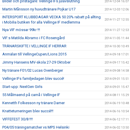
Bilder och pristagare: Vellinge IFs julavslutning
2014-12-04 16:07
Martin Månsson ny huvudtränare Pojkar U17
2014-12-03 12:06
INTERSPORT KLUBBDAGAR VECKA 50 20% rabatt på allting
2014-11-27 12:55
i Mobilia butiken för alla Vellinge IF medlemma
Nya VIF mössar 99kr !!!
2014-11-27 12:53
VIF:s Matilda Abramo i FC Rosengård
2014-11-05 11:44
TRÄNARSKIFTE I VELLINGE IF HERRAR
2014-10-30 10:49
Anmälan till VellingeCupen/Lions 2015
2014-09-18 17:01
Jimmy Hansens MV-skola 27-29 Oktober
2014-09-17 15:42
Ny tränare F01/02 Lucas Ovenberger
2014-09-08 14:58
Vellinge IFs familjedagen blev succé!
2014-09-01 15:51
Start-upp: NextGen Girls
2014-09-01 15:47
55 Målmaend på camå i Vellinge IF
2014-08-11 15:29
Kennetth Folkesson ny tränare Damer
2014-06-19 10:48
Knatteturneringen blev succé!!!
2014-06-16 10:54
VIFFEFEST 30/8 !!!!
2014-06-12 17:11
P04/05 träningsmatcher vs MPS Helsinki
2014-06-02 13:50