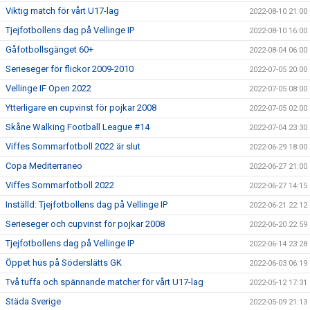
Viktig match för vårt U17-lag
2022-08-10 21:00
Tjejfotbollens dag på Vellinge IP
2022-08-10 16:00
Gåfotbollsgänget 60+
2022-08-04 06:00
Serieseger för flickor 2009-2010
2022-07-05 20:00
Vellinge IF Open 2022
2022-07-05 08:00
Ytterligare en cupvinst för pojkar 2008
2022-07-05 02:00
Skåne Walking Football League #14
2022-07-04 23:30
Viffes Sommarfotboll 2022 är slut
2022-06-29 18:00
Copa Mediterraneo
2022-06-27 21:00
Viffes Sommarfotboll 2022
2022-06-27 14:15
Inställd: Tjejfotbollens dag på Vellinge IP
2022-06-21 22:12
Serieseger och cupvinst för pojkar 2008
2022-06-20 22:59
Tjejfotbollens dag på Vellinge IP
2022-06-14 23:28
Öppet hus på Söderslätts GK
2022-06-03 06:19
Två tuffa och spännande matcher för vårt U17-lag
2022-05-12 17:31
Städa Sverige
2022-05-09 21:13