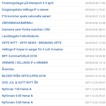
Föreningsdagar på Intersport 3-5 april
2018-03-28 17:06
Dragningslista Vellinge IF:s vänner.
2018-03-12 10:41
P16 kommer spela nationella serien!
2018-03-07 15:25
VÄRVNINGSKAMPANJ
2018-03-06 23:38
Damerna vann första matchen i DM
2018-03-05 08:51
Landslagets Fotbollsskola
2018-03-02 08:20
VIFFE NYTT - VIFFE NEWS - BREAKING VIFFE
2018-03-01 12:50
Vellinge IF köper in sarger för 3 och 5-manna
2018-02-22 00:24
MFF Sommarfotboll 2018
2018-02-18 20:30
VINNARE I VELLINGE IF:s VÄNNER
2018-02-06 13:14
Årsmöte
2018-01-31 21:07
BILDER FRÅN VIFFECUPEN 2018
2018-01-27 01:26
GOD JUL & GOTT NYTT ÅR
2017-12-24 09:07
Nyförvär 7 till Herrar A
2017-12-24 00:05
Nyförvärv 6 till Herrar A
2017-12-23 09:27
Nyförvärv 5 till Herrar A
2017-12-22 10:00