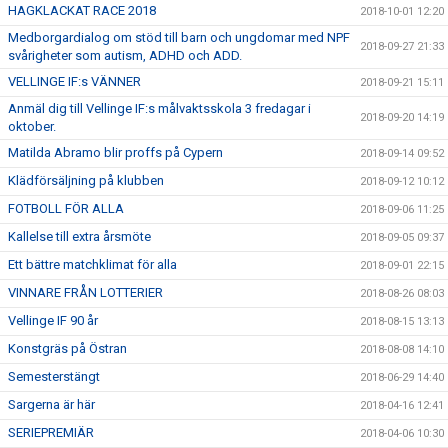
HAGKLACKAT RACE 2018
2018-10-01 12:20
Medborgardialog om stöd till barn och ungdomar med NPF
2018-09-27 21:33
svårigheter som autism, ADHD och ADD.
VELLINGE IF:s VÄNNER
2018-09-21 15:11
Anmäl dig till Vellinge IF:s målvaktsskola 3 fredagar i
2018-09-20 14:19
oktober.
Matilda Abramo blir proffs på Cypern
2018-09-14 09:52
Klädförsäljning på klubben
2018-09-12 10:12
FOTBOLL FÖR ALLA
2018-09-06 11:25
Kallelse till extra årsmöte
2018-09-05 09:37
Ett bättre matchklimat för alla
2018-09-01 22:15
VINNARE FRÅN LOTTERIER
2018-08-26 08:03
Vellinge IF 90 år
2018-08-15 13:13
Konstgräs på Östran
2018-08-08 14:10
Semesterstängt
2018-06-29 14:40
Sargerna är här
2018-04-16 12:41
SERIEPREMIÄR
2018-04-06 10:30