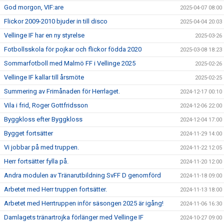
God morgon, VIF:are
2025-04-07 08:00
Flickor 2009-2010 bjuder in till disco
2025-04-04 20:03
Vellinge IF har en ny styrelse
2025-03-26
Fotbollsskola för pojkar och flickor födda 2020
2025-03-08 18:23
Sommarfotboll med Malmö FF i Vellinge 2025
2025-02-26
Vellinge IF kallar till årsmöte
2025-02-25
Summering av Frimånaden för Herrlaget.
2024-12-17 00:10
Vila i frid, Roger Gottfridsson
2024-12-06 22:00
Byggkloss efter Byggkloss
2024-12-04 17:00
Bygget fortsätter
2024-11-29 14:00
Vi jobbar på med truppen.
2024-11-22 12:05
Herr fortsätter fylla på.
2024-11-20 12:00
Andra modulen av Tränarutbildning SvFF D genomförd
2024-11-18 09:00
Arbetet med Herr truppen fortsätter.
2024-11-13 18:00
Arbetet med Herrtruppen inför säsongen 2025 är igång!
2024-11-06 16:30
Damlagets tränartrojka förlänger med Vellinge IF
2024-10-27 09:00