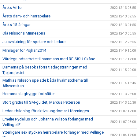
Årets Viffe
2022-12-13 03:55
Årets dam- och herrspelare
2022-12-13 02:55
Årets 15-åringar
2022-12-13 01:55
Ola Nilssons Minnespris
2022-12-13 00:55
Julavslutning för spelare och ledare
2022-12-12 23:55
Miniläger för Pojkar 2014
2022-11-19 10:00
Värdegrundsarbete tillsammans med RF-SISU Skåne
2022-11-17 17:00
Damerna på besök i förra tisdagsträningen med
2022-11-15 20:00
Tjejprojektet
Mathias Nilsson spelade båda kvalmatcherna till
2022-11-14 16:45
Allsvenskan
Herrarnas lagbygge fortsätter
2022-11-13 23:00
Stort grattis till SM-guldet, Marcus Petterson
2022-11-13 20:30
Ledarutbildning för aktiva ungdomar i föreningen
2022-11-07 12:00
Emelie Rydelius och Johanna Wilson förlänger med
2022-11-07 08:00
Vellinge IF
Ytterligare sex stycken herrspelare förlänger med Vellinge
2022-11-04 17:00