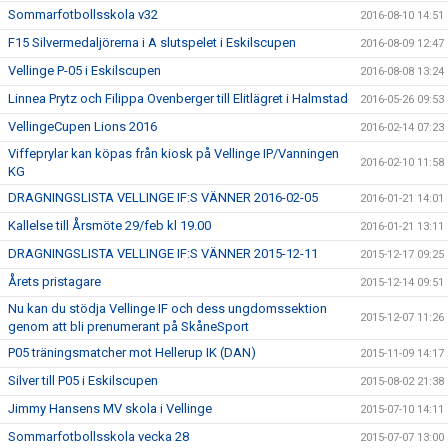
Sommarfotbollsskola v32
2016-08-10 14:51
F15 Silvermedaljörerna i A slutspelet i Eskilscupen
2016-08-09 12:47
Vellinge P-05 i Eskilscupen
2016-08-08 13:24
Linnea Prytz och Filippa Ovenberger till Elitlägret i Halmstad
2016-05-26 09:53
VellingeCupen Lions 2016
2016-02-14 07:23
Viffeprylar kan köpas från kiosk på Vellinge IP/Vanningen
2016-02-10 11:58
KG
DRAGNINGSLISTA VELLINGE IF:S VÄNNER 2016-02-05
2016-01-21 14:01
Kallelse till Årsmöte 29/feb kl 19.00
2016-01-21 13:11
DRAGNINGSLISTA VELLINGE IF:S VÄNNER 2015-12-11
2015-12-17 09:25
Årets pristagare
2015-12-14 09:51
Nu kan du stödja Vellinge IF och dess ungdomssektion
2015-12-07 11:26
genom att bli prenumerant på SkåneSport
P05 träningsmatcher mot Hellerup IK (DAN)
2015-11-09 14:17
Silver till P05 i Eskilscupen
2015-08-02 21:38
Jimmy Hansens MV skola i Vellinge
2015-07-10 14:11
Sommarfotbollsskola vecka 28
2015-07-07 13:00