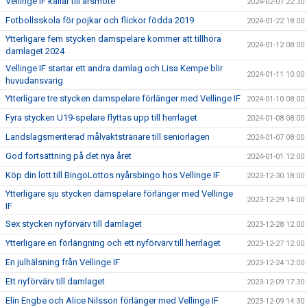
Vellinge IF kallar till årsmöte
2024-02-07 22:30
Fotbollsskola för pojkar och flickor födda 2019
2024-01-22 18:00
Ytterligare fem stycken damspelare kommer att tillhöra
2024-01-12 08:00
damlaget 2024
Vellinge IF startar ett andra damlag och Lisa Kempe blir
2024-01-11 10:00
huvudansvarig
Ytterligare tre stycken damspelare förlänger med Vellinge IF
2024-01-10 08:00
Fyra stycken U19-spelare flyttas upp till herrlaget
2024-01-08 08:00
Landslagsmeriterad målvaktstränare till seniorlagen
2024-01-07 08:00
God fortsättning på det nya året
2024-01-01 12:00
Köp din lott till BingoLottos nyårsbingo hos Vellinge IF
2023-12-30 18:00
Ytterligare sju stycken damspelare förlänger med Vellinge
2023-12-29 14:00
IF
Sex stycken nyförvärv till damlaget
2023-12-28 12:00
Ytterligare en förlängning och ett nyförvärv till herrlaget
2023-12-27 12:00
En julhälsning från Vellinge IF
2023-12-24 12:00
Ett nyförvärv till damlaget
2023-12-09 17:30
Elin Engbe och Alice Nilsson förlänger med Vellinge IF
2023-12-09 14:30