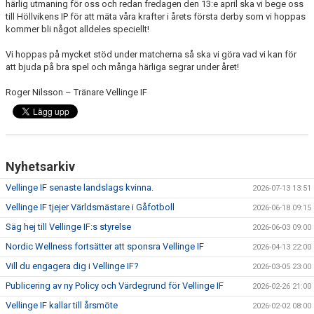
härlig utmaning för oss och redan fredagen den 13:e april ska vi bege oss
till Höllvikens IP för att mäta våra krafter i årets första derby som vi hoppas
kommer bli något alldeles speciellt!
Vi hoppas på mycket stöd under matcherna så ska vi göra vad vi kan för
att bjuda på bra spel och många härliga segrar under året!
Roger Nilsson – Tränare Vellinge IF
Nyhetsarkiv
Vellinge IF senaste landslags kvinna.
2026-07-13 13:51
Vellinge IF tjejer Världsmästare i Gåfotboll
2026-06-18 09:15
Säg hej till Vellinge IF:s styrelse
2026-06-03 09:00
Nordic Wellness fortsätter att sponsra Vellinge IF
2026-04-13 22:00
Vill du engagera dig i Vellinge IF?
2026-03-05 23:00
Publicering av ny Policy och Värdegrund för Vellinge IF
2026-02-26 21:00
Vellinge IF kallar till årsmöte
2026-02-02 08:00