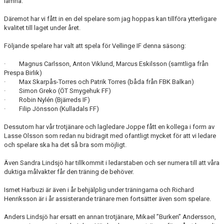
lämna.
Däremot har vi fått in en del spelare som jag hoppas kan tillföra ytterligare
kvalitet till laget under året.
Följande spelare har valt att spela för Vellinge IF denna säsong:
· Magnus Carlsson, Anton Viklund, Marcus Eskilsson (samtliga från
Prespa Birlik)
· Max Skarpås-Torres och Patrik Torres (båda från FBK Balkan)
· Simon Greko (ÖT Smygehuk FF)
· Robin Nylén (Bjärreds IF)
· Filip Jönsson (Kulladals FF)
Dessutom har vår trotjänare och lagledare Joppe fått en kollega i form av
Lasse Olsson som redan nu bidragit med ofantligt mycket för att vi ledare
och spelare ska ha det så bra som möjligt.
Även Sandra Lindsjö har tillkommit i ledarstaben och ser numera till att våra
duktiga målvakter får den träning de behöver.
Ismet Harbuzi är även i år behjälplig under träningarna och Richard
Henriksson är i år assisterande tränare men fortsätter även som spelare.
Anders Lindsjö har ersatt en annan trotjänare, Mikael ”Burken” Andersson,