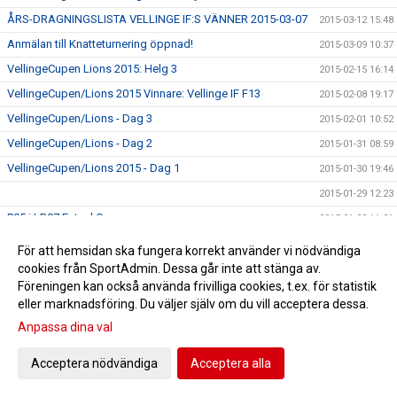
ÅRS-DRAGNINGSLISTA VELLINGE IF:S VÄNNER 2015-03-07
2015-03-12 15:48
Anmälan till Knatteturnering öppnad!
2015-03-09 10:37
VellingeCupen Lions 2015: Helg 3
2015-02-15 16:14
VellingeCupen/Lions 2015 Vinnare: Vellinge IF F13
2015-02-08 19:17
VellingeCupen/Lions - Dag 3
2015-02-01 10:52
VellingeCupen/Lions - Dag 2
2015-01-31 08:59
VellingeCupen/Lions 2015 - Dag 1
2015-01-30 19:46
2015-01-29 12:23
P05 i LB07 Futsal Cup
2015-01-28 11:21
Vellinge IFs ny profil - Intersport Mobilia
2015-01-26 16:49
För att hemsidan ska fungera korrekt använder vi nödvändiga
Kallelse till årsmöte 24/feb kl 19.00
cookies från SportAdmin. Dessa går inte att stänga av.
2015-01-22 12:47
Föreningen kan också använda frivilliga cookies, t.ex. för statistik
Stor intresse på domarkursen för Futsal
2015-01-21 18:09
eller marknadsföring. Du väljer själv om du vill acceptera dessa.
Vellinge IF statistik 1951-1979
2015-01-13 15:37
Anpassa dina val
Cornelia Hansson till FC Rosengård U17
2015-01-13 15:33
Acceptera nödvändiga
Acceptera alla
P05 Final i Bråhögscupen Staffanstorp
2015-01-08 11:04
Mästare i Skånecupen F14
2015-01-07 08:51