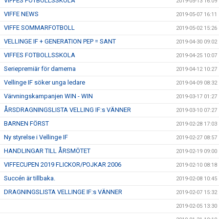
VIFFES FOTBOLLSSKOLA
2019-05-13 16:09
VIFFE NEWS
2019-05-07 16:11
VIFFE SOMMARFOTBOLL
2019-05-02 15:26
VELLINGE IF + GENERATION PEP = SANT
2019-04-30 09:02
VIFFES FOTBOLLSSKOLA
2019-04-25 10:07
Seriepremiär för damerna
2019-04-12 10:27
Vellinge IF söker unga ledare
2019-04-09 08:32
Värvningskampanjen WIN - WIN
2019-03-17 01:27
ÅRSDRAGNINGSLISTA VELLING IF:s VÄNNER
2019-03-10 07:27
BARNEN FÖRST
2019-02-28 17:03
Ny styrelse i Vellinge IF
2019-02-27 08:57
HANDLINGAR TILL ÅRSMÖTET
2019-02-19 09:00
VIFFECUPEN 2019 FLICKOR/POJKAR 2006
2019-02-10 08:18
Succén är tillbaka.
2019-02-08 10:45
DRAGNINGSLISTA VELLINGE IF:s VÄNNER
2019-02-07 15:32
2019-02-05 13:30