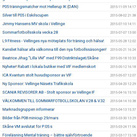
P05 träningsmatcher mot Hellerup IK (DAN)
2015-11-09 14:17
Silver till P05 i Eskilscupen
2015-08-02 21:38
Jimmy Hansens MV skola i Vellinge
2015-07-10 14:11
Sommarfotbollsskola vecka 28
2015-07-07 13:00
L9 Fitness - Vellinges nya möteplats för träning och hälsa!
2015-05-28 12:02
Kansliet hälsar alla välkomna till den nya fotbollssäsongen!
2015-05-21 16:24
Beatrice Jihag "Lilla VM” med F99 Distriktslaget/Skåne
2015-05-18 10:33
Nyheter! Rabatt i lokala butiker med VIF medlemskort
2015-05-12 16:18
ICA Kvantum stolt huvudsponsor av VIF
2015-05-07 12:07
Ny Sponsor: Vellinge Näsets Trafikskola
2015-04-20 12:29
SCANIA REVISORER AB - Stolt sponsor av Vellinge IF
2015-04-16 15:10
VÄLKOMMEN TILL SOMMARFOTBOLLSKOLAN V.28 & V.32
2015-04-14 10:38
Marknadsgruppen informerar
2015-04-13 15:37
Bilder från P08 minicup 29/mars
2015-03-30 13:29
Skåne VM avslutat för P:05:s
2015-03-24 11:06
Föreläsning Mental träning – bättre självförtroende
2015-03-17 15:18