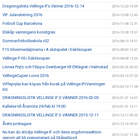
Dragningslista Vellinge IFs Vänner 2016-12-14
2016-12-20 10:09
VIF Julavslutning 2016
2016-12-08 12:40
Fotboll Cup Barcelona
2016-11-08 12:31
Elskåp vanningens konstgräs
2016-10-28 13:57
Sommarfotbollsskola v32
2016-08-10 14:51
F15 Silvermedaljörerna i A slutspelet i Eskilscupen
2016-08-09 12:47
Vellinge P-05 i Eskilscupen
2016-08-08 13:24
Linnea Prytz och Filippa Ovenberger till Elitlägret i Halmstad
2016-05-26 09:53
VellingeCupen Lions 2016
2016-02-14 07:23
Viffeprylar kan köpas från kiosk på Vellinge IP/Vanningen
2016-02-10 11:58
KG
DRAGNINGSLISTA VELLINGE IF:S VÄNNER 2016-02-05
2016-01-21 14:01
Kallelse till Årsmöte 29/feb kl 19.00
2016-01-21 13:11
DRAGNINGSLISTA VELLINGE IF:S VÄNNER 2015-12-11
2015-12-17 09:25
Årets pristagare
2015-12-14 09:51
Nu kan du stödja Vellinge IF och dess ungdomssektion
2015-12-07 11:26
genom att bli prenumerant på SkåneSport