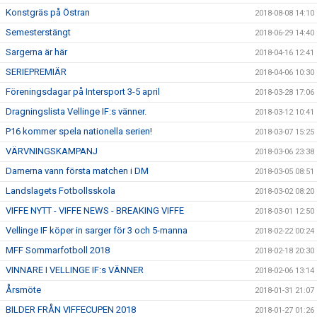
Konstgräs på Östran
2018-08-08 14:10
Semesterstängt
2018-06-29 14:40
Sargerna är här
2018-04-16 12:41
SERIEPREMIÄR
2018-04-06 10:30
Föreningsdagar på Intersport 3-5 april
2018-03-28 17:06
Dragningslista Vellinge IF:s vänner.
2018-03-12 10:41
P16 kommer spela nationella serien!
2018-03-07 15:25
VÄRVNINGSKAMPANJ
2018-03-06 23:38
Damerna vann första matchen i DM
2018-03-05 08:51
Landslagets Fotbollsskola
2018-03-02 08:20
VIFFE NYTT - VIFFE NEWS - BREAKING VIFFE
2018-03-01 12:50
Vellinge IF köper in sarger för 3 och 5-manna
2018-02-22 00:24
MFF Sommarfotboll 2018
2018-02-18 20:30
VINNARE I VELLINGE IF:s VÄNNER
2018-02-06 13:14
Årsmöte
2018-01-31 21:07
BILDER FRÅN VIFFECUPEN 2018
2018-01-27 01:26