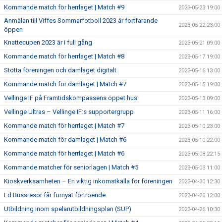
Kommande match för herrlaget | Match #9
2023-05-23 19:00
Anmälan till Viffes Sommarfotboll 2023 är fortfarande
2023-05-22 23:00
öppen
Knattecupen 2023 är i full gång
2023-05-21 09:00
Kommande match för herrlaget | Match #8
2023-05-17 19:00
Stötta föreningen och damlaget digitalt
2023-05-16 13:00
Kommande match för damlaget | Match #7
2023-05-15 19:00
Vellinge IF på Framtidskompassens öppet hus
2023-05-13 09:00
Vellinge Ultras – Vellinge IF:s supportergrupp
2023-05-11 16:00
Kommande match för herrlaget | Match #7
2023-05-10 23:00
Kommande match för damlaget | Match #6
2023-05-10 22:00
Kommande match för herrlaget | Match #6
2023-05-08 22:15
Kommande matcher för seniorlagen | Match #5
2023-05-03 11:00
Kioskverksamheten – En viktig inkomstkälla för föreningen
2023-04-30 12:30
Ed Bussresor får förnyat förtroende
2023-04-26 12:00
Utbildning inom spelarutbildningsplan (SUP)
2023-04-26 10:30