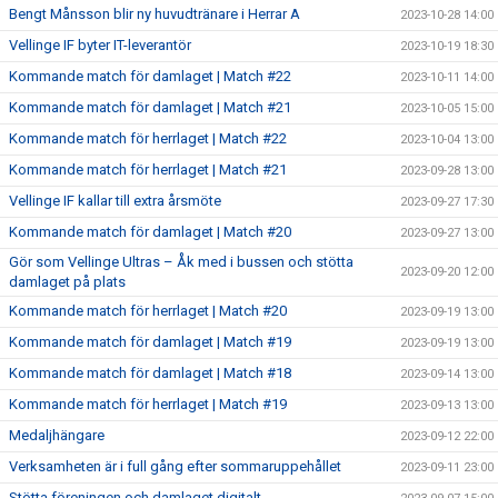
Bengt Månsson blir ny huvudtränare i Herrar A
2023-10-28 14:00
Vellinge IF byter IT-leverantör
2023-10-19 18:30
Kommande match för damlaget | Match #22
2023-10-11 14:00
Kommande match för damlaget | Match #21
2023-10-05 15:00
Kommande match för herrlaget | Match #22
2023-10-04 13:00
Kommande match för herrlaget | Match #21
2023-09-28 13:00
Vellinge IF kallar till extra årsmöte
2023-09-27 17:30
Kommande match för damlaget | Match #20
2023-09-27 13:00
Gör som Vellinge Ultras – Åk med i bussen och stötta
2023-09-20 12:00
damlaget på plats
Kommande match för herrlaget | Match #20
2023-09-19 13:00
Kommande match för damlaget | Match #19
2023-09-19 13:00
Kommande match för damlaget | Match #18
2023-09-14 13:00
Kommande match för herrlaget | Match #19
2023-09-13 13:00
Medaljhängare
2023-09-12 22:00
Verksamheten är i full gång efter sommaruppehållet
2023-09-11 23:00
Stötta föreningen och damlaget digitalt