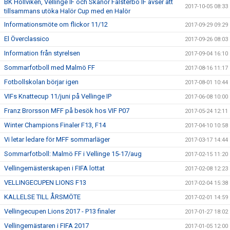
BK Höllviken, Vellinge IF och Skanör Falsterbo IF avser att
2017-10-05 08:33
tillsammans utöka Halör Cup med en Halör
Informationsmöte om flickor 11/12
2017-09-29 09:29
El Överclassico
2017-09-26 08:03
Information från styrelsen
2017-09-04 16:10
Sommarfotboll med Malmö FF
2017-08-16 11:17
Fotbollskolan börjar igen
2017-08-01 10:44
VIFs Knattecup 11/juni på Vellinge IP
2017-06-08 10:00
Franz Brorsson MFF på besök hos VIF P07
2017-05-24 12:11
Winter Champions Finaler F13, F14
2017-04-10 10:58
Vi letar ledare för MFF sommarläger
2017-03-17 14:44
Sommarfotboll: Malmö FF i Vellinge 15-17/aug
2017-02-15 11:20
Vellingemästerskapen i FIFA lottat
2017-02-08 12:23
VELLINGECUPEN LIONS F13
2017-02-04 15:38
KALLELSE TILL ÅRSMÖTE
2017-02-01 14:59
Vellingecupen Lions 2017 - P13 finaler
2017-01-27 18:02
Vellingemästaren i FIFA 2017
2017-01-05 12:00