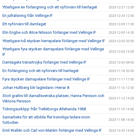
Ytterligare en förlängning och ett nyförvärv till herrlaget
2023-12-27 12:00
En julhälsning från Vellinge IF
2023-12-24 12:00
Ett nyförvärv till damlaget
2023-12-09 17:30
Elin Engbe och Alice Nilsson förlänger med Vellinge IF
2023-12-09 14:30
Ytterligare två stycken herrspelare förlänger med Vellinge IF
2023-12-03 20:00
Ytterligare fyra stycken damspelare förlänger med Vellinge
2023-12-03 14:00
IF
Damlagets tränartrojka förlänger med Vellinge IF
2023-12-03 08:00
En förlängning och ett nyförvärv till herrlaget
2023-11-18 20:00
Fyra stycken damspelare förlänger med Vellinge IF
2023-11-17 17:00
Johan Hultberg blir lagledare i Herrar A
2023-11-16 12:00
Stort grattis till damallsvenska platsen, Hanna Persson och
2023-11-12 14:00
Viktoria Persson
Tidningsurklipp från Trelleborgs Allehanda 1968
2023-11-10 14:00
Samarbete för att utbilda fler kvinnliga ledare inom
2023-11-08 14:00
fotbollen
Emil Wallén och Carl von Matérn förlänger med Vellinge IF
2023-10-29 14:00