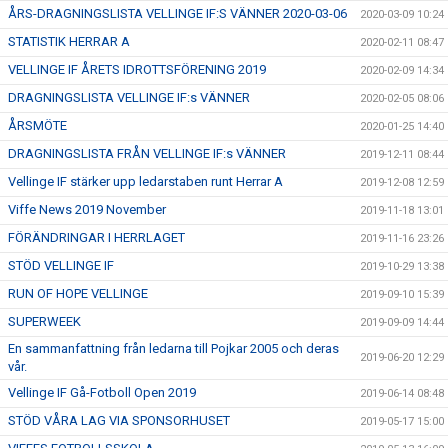
ÅRS-DRAGNINGSLISTA VELLINGE IF:S VÄNNER 2020-03-06
2020-03-09 10:24
STATISTIK HERRAR A
2020-02-11 08:47
VELLINGE IF ÅRETS IDROTTSFÖRENING 2019
2020-02-09 14:34
DRAGNINGSLISTA VELLINGE IF:s VÄNNER
2020-02-05 08:06
ÅRSMÖTE
2020-01-25 14:40
DRAGNINGSLISTA FRÅN VELLINGE IF:s VÄNNER
2019-12-11 08:44
Vellinge IF stärker upp ledarstaben runt Herrar A
2019-12-08 12:59
Viffe News 2019 November
2019-11-18 13:01
FÖRÄNDRINGAR I HERRLAGET
2019-11-16 23:26
STÖD VELLINGE IF
2019-10-29 13:38
RUN OF HOPE VELLINGE
2019-09-10 15:39
SUPERWEEK
2019-09-09 14:44
En sammanfattning från ledarna till Pojkar 2005 och deras
2019-06-20 12:29
vår.
Vellinge IF Gå-Fotboll Open 2019
2019-06-14 08:48
STÖD VÅRA LAG VIA SPONSORHUSET
2019-05-17 15:00