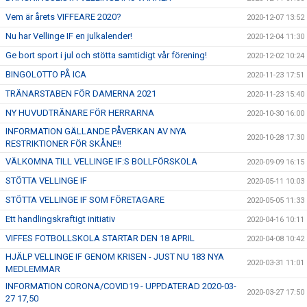
Vem är årets VIFFEARE 2020?
2020-12-07 13:52
Nu har Vellinge IF en julkalender!
2020-12-04 11:30
Ge bort sport i jul och stötta samtidigt vår förening!
2020-12-02 10:24
BINGOLOTTO PÅ ICA
2020-11-23 17:51
TRÄNARSTABEN FÖR DAMERNA 2021
2020-11-23 15:40
NY HUVUDTRÄNARE FÖR HERRARNA
2020-10-30 16:00
INFORMATION GÄLLANDE PÅVERKAN AV NYA
2020-10-28 17:30
RESTRIKTIONER FÖR SKÅNE!!
VÄLKOMNA TILL VELLINGE IF:S BOLLFÖRSKOLA
2020-09-09 16:15
STÖTTA VELLINGE IF
2020-05-11 10:03
STÖTTA VELLINGE IF SOM FÖRETAGARE
2020-05-05 11:33
Ett handlingskraftigt initiativ
2020-04-16 10:11
VIFFES FOTBOLLSKOLA STARTAR DEN 18 APRIL
2020-04-08 10:42
HJÄLP VELLINGE IF GENOM KRISEN - JUST NU 183 NYA
2020-03-31 11:01
MEDLEMMAR
INFORMATION CORONA/COVID19 - UPPDATERAD 2020-03-
2020-03-27 17:50
27 17,50