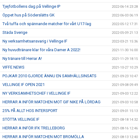
Tjejfotbollens dag på Vellinge IP
2022-06-14 23:28
Öppet hus på Söderslätts GK
2022-06-03 06:19
Två tuffa och spännande matcher för vårt U17-lag
2022-05-12 17:31
Städa Sverige
2022-05-09 21:13
Ny verksamhetsansvarig i Vellinge IF
2022-03-21 15:36
Ny huvudtränare klar för våra Damer A 2022!
2021-11-30 16:00
Ny tränare till Herrar A!
2021-11-29 18:15
VIFFE NEWS
2021-10-27 10:29
POJKAR 2010 GJORDE ÄNNU EN SAMHÄLLSINSATS
2021-09-23 10:47
VELLINGE IF OPEN 2021
2021-09-08 09:49
NY VERKSAMHETSCHEF I VELLINGE IF
2021-09-03 12:22
HERRAR A INFÖR MATCHEN MOT GIF NIKE PÅ LÖRDAG
2021-09-03 10:58
25% PÅ ALLT HOS INTERSPORT
2021-09-01 15:13
STÖTTA VELLINGE IF
2021-08-18 14:32
HERRAR A INFÖR IFK TRELLEBORG
2021-08-16 12:46
HERRAR A INFÖR MATCHEN MOT BROMÖLLA
2021-08-13 12:40