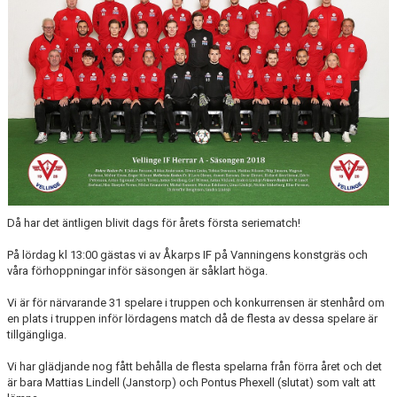
TJEJPROJEKTET
VELLINGE IF:S VÄNNER
DOKUMENT
KONTAKT
Då har det äntligen blivit dags för årets första seriematch!
På lördag kl 13:00 gästas vi av Åkarps IF på Vanningens konstgräs och
våra förhoppningar inför säsongen är såklart höga.
Vi är för närvarande 31 spelare i truppen och konkurrensen är stenhård om
en plats i truppen inför lördagens match då de flesta av dessa spelare är
tillgängliga.
Vi har glädjande nog fått behålla de flesta spelarna från förra året och det
är bara Mattias Lindell (Janstorp) och Pontus Phexell (slutat) som valt att