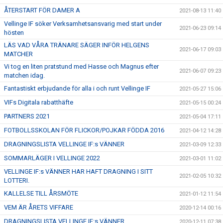
ÅTERSTART FÖR DAMER A
2021-08-13 11:40
Vellinge IF söker Verksamhetsansvarig med start under
2021-06-23 09:14
hösten
LÄS VAD VÅRA TRÄNARE SÄGER INFÖR HELGENS
2021-06-17 09:03
MATCHER
Vi tog en liten pratstund med Hasse och Magnus efter
2021-06-07 09:23
matchen idag.
Fantastiskt erbjudande för alla i och runt Vellinge IF
2021-05-27 15:06
VIFs Digitala rabatthäfte
2021-05-15 00:24
PARTNERS 2021
2021-05-04 17:11
FOTBOLLSSKOLAN FÖR FLICKOR/POJKAR FÖDDA 2016
2021-04-12 14:28
DRAGNINGSLISTA VELLINGE IF:s VÄNNER
2021-03-09 12:33
SOMMARLÄGER I VELLINGE 2022
2021-03-01 11:02
VELLINGE IF:s VÄNNER HAR HAFT DRAGNING I SITT
2021-02-05 10:32
LOTTERI.
KALLELSE TILL ÅRSMÖTE
2021-01-12 11:54
VEM ÄR ÅRETS VIFFARE
2020-12-14 00:16
DRAGNINGSLISTA VELLINGE IF:s VÄNNER
2020-12-11 07:38