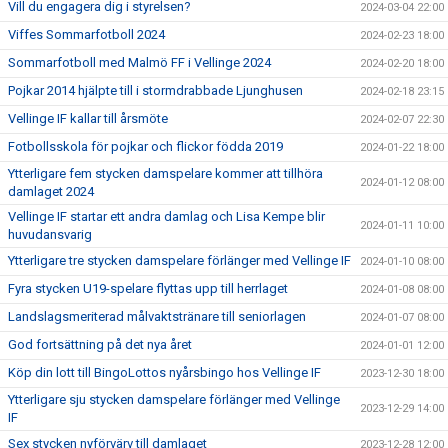
Vill du engagera dig i styrelsen?
2024-03-04 22:00
Viffes Sommarfotboll 2024
2024-02-23 18:00
Sommarfotboll med Malmö FF i Vellinge 2024
2024-02-20 18:00
Pojkar 2014 hjälpte till i stormdrabbade Ljunghusen
2024-02-18 23:15
Vellinge IF kallar till årsmöte
2024-02-07 22:30
Fotbollsskola för pojkar och flickor födda 2019
2024-01-22 18:00
Ytterligare fem stycken damspelare kommer att tillhöra
2024-01-12 08:00
damlaget 2024
Vellinge IF startar ett andra damlag och Lisa Kempe blir
2024-01-11 10:00
huvudansvarig
Ytterligare tre stycken damspelare förlänger med Vellinge IF
2024-01-10 08:00
Fyra stycken U19-spelare flyttas upp till herrlaget
2024-01-08 08:00
Landslagsmeriterad målvaktstränare till seniorlagen
2024-01-07 08:00
God fortsättning på det nya året
2024-01-01 12:00
Köp din lott till BingoLottos nyårsbingo hos Vellinge IF
2023-12-30 18:00
Ytterligare sju stycken damspelare förlänger med Vellinge
2023-12-29 14:00
IF
Sex stycken nyförvärv till damlaget
2023-12-28 12:00