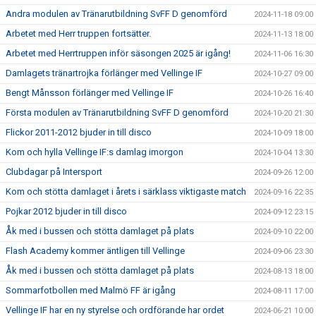
Andra modulen av Tränarutbildning SvFF D genomförd
2024-11-18 09:00
Arbetet med Herr truppen fortsätter.
2024-11-13 18:00
Arbetet med Herrtruppen inför säsongen 2025 är igång!
2024-11-06 16:30
Damlagets tränartrojka förlänger med Vellinge IF
2024-10-27 09:00
Bengt Månsson förlänger med Vellinge IF
2024-10-26 16:40
Första modulen av Tränarutbildning SvFF D genomförd
2024-10-20 21:30
Flickor 2011-2012 bjuder in till disco
2024-10-09 18:00
Kom och hylla Vellinge IF:s damlag imorgon
2024-10-04 13:30
Clubdagar på Intersport
2024-09-26 12:00
Kom och stötta damlaget i årets i särklass viktigaste match
2024-09-16 22:35
Pojkar 2012 bjuder in till disco
2024-09-12 23:15
Åk med i bussen och stötta damlaget på plats
2024-09-10 22:00
Flash Academy kommer äntligen till Vellinge
2024-09-06 23:30
Åk med i bussen och stötta damlaget på plats
2024-08-13 18:00
Sommarfotbollen med Malmö FF är igång
2024-08-11 17:00
Vellinge IF har en ny styrelse och ordförande har ordet
2024-06-21 10:00