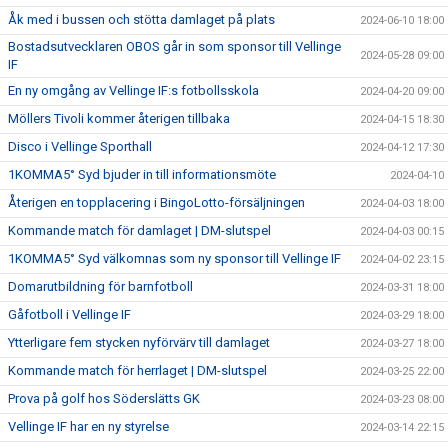
Åk med i bussen och stötta damlaget på plats
2024-06-10 18:00
Bostadsutvecklaren OBOS går in som sponsor till Vellinge
2024-05-28 09:00
IF
En ny omgång av Vellinge IF:s fotbollsskola
2024-04-20 09:00
Möllers Tivoli kommer återigen tillbaka
2024-04-15 18:30
Disco i Vellinge Sporthall
2024-04-12 17:30
1KOMMA5° Syd bjuder in till informationsmöte
2024-04-10
Återigen en topplacering i BingoLotto-försäljningen
2024-04-03 18:00
Kommande match för damlaget | DM-slutspel
2024-04-03 00:15
1KOMMA5° Syd välkomnas som ny sponsor till Vellinge IF
2024-04-02 23:15
Domarutbildning för barnfotboll
2024-03-31 18:00
Gåfotboll i Vellinge IF
2024-03-29 18:00
Ytterligare fem stycken nyförvärv till damlaget
2024-03-27 18:00
Kommande match för herrlaget | DM-slutspel
2024-03-25 22:00
Prova på golf hos Söderslätts GK
2024-03-23 08:00
Vellinge IF har en ny styrelse
2024-03-14 22:15