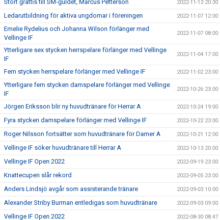
Stort grattis till SM-guldet, Marcus Petterson
2022-11-13 20:30
Ledarutbildning för aktiva ungdomar i föreningen
2022-11-07 12:00
Emelie Rydelius och Johanna Wilson förlänger med
2022-11-07 08:00
Vellinge IF
Ytterligare sex stycken herrspelare förlänger med Vellinge
2022-11-04 17:00
IF
Fem stycken herrspelare förlänger med Vellinge IF
2022-11-02 23:00
Ytterligare fem stycken damspelare förlänger med Vellinge
2022-10-26 23:00
IF
Jörgen Eriksson blir ny huvudtränare för Herrar A
2022-10-24 19:00
Fyra stycken damspelare förlänger med Vellinge IF
2022-10-22 23:00
Roger Nilsson fortsätter som huvudtränare för Damer A
2022-10-21 12:00
Vellinge IF söker huvudtränare till Herrar A
2022-10-13 20:00
Vellinge IF Open 2022
2022-09-19 23:00
Knattecupen slår rekord
2022-09-05 23:00
Anders Lindsjö avgår som assisterande tränare
2022-09-03 10:00
Alexander Striby Burman entledigas som huvudtränare
2022-09-03 09:00
Vellinge IF Open 2022
2022-08-30 08:47