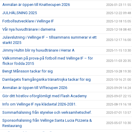
Anmälan är öppen till Knattecupen 2026
2026-01-23 11:55
JULHÄLSNING 2025
2025-12-22 09:48
Fotbollsutvecklare i Vellinge IF
2025-12-18 15:05
Vår nya huvudtränare i damerna
2025-12-18 08:40
Julavslutning i Vellinge IF – tillsammans summerar vi ett
2025-12-17 16:00
starkt 2025
Jimmy Hultin blir ny huvudtränare i Herrar A
2025-11-15 13:30
Välkommen på prova-på fotboll med Vellinge IF – för
2025-11-03 20:35
flickor födda 2015
Bengt Månsson tackar för sig
2025-10-28 19:30
Damlagets framgångsrika tränartrojka tackar för sig
2025-10-16 21:00
Anmälan är öppen till Viffecupen 2026
2025-09-09 14:24
Gör ditt höstlov oförglömligt med Flash Academy
2025-09-07 22:15
Info om Vellinge IF nya klädavtal 2026-2031.
2025-08-19 16:18
Sommarhälsning från styrelse och verksamhetschef.
2025-07-01 13:57
Sponsorhälsning från Vellinge Santa Lucia Pizzeria &
2025-05-07 10:30
Restaurang