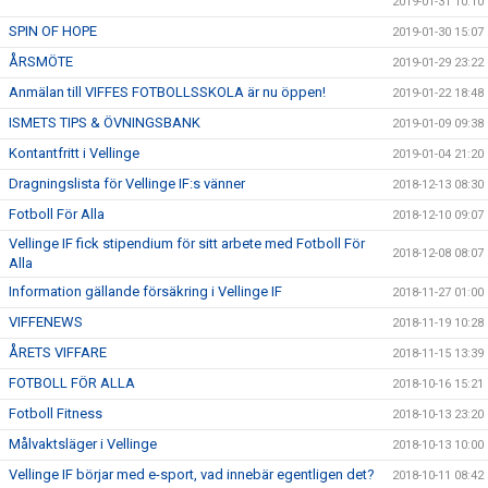
2019-01-31 10:10
SPIN OF HOPE
2019-01-30 15:07
ÅRSMÖTE
2019-01-29 23:22
Anmälan till VIFFES FOTBOLLSSKOLA är nu öppen!
2019-01-22 18:48
ISMETS TIPS & ÖVNINGSBANK
2019-01-09 09:38
Kontantfritt i Vellinge
2019-01-04 21:20
Dragningslista för Vellinge IF:s vänner
2018-12-13 08:30
Fotboll För Alla
2018-12-10 09:07
Vellinge IF fick stipendium för sitt arbete med Fotboll För
2018-12-08 08:07
Alla
Information gällande försäkring i Vellinge IF
2018-11-27 01:00
VIFFENEWS
2018-11-19 10:28
ÅRETS VIFFARE
2018-11-15 13:39
FOTBOLL FÖR ALLA
2018-10-16 15:21
Fotboll Fitness
2018-10-13 23:20
Målvaktsläger i Vellinge
2018-10-13 10:00
Vellinge IF börjar med e-sport, vad innebär egentligen det?
2018-10-11 08:42