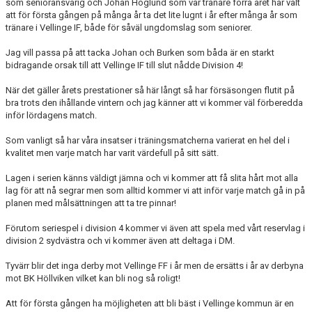
som senioransvarig och Johan Höglund som var tränare förra året har valt
att för första gången på många år ta det lite lugnt i år efter många år som
tränare i Vellinge IF, både för såväl ungdomslag som seniorer.
Jag vill passa på att tacka Johan och Burken som båda är en starkt
bidragande orsak till att Vellinge IF till slut nådde Division 4!
När det gäller årets prestationer så här långt så har försäsongen flutit på
bra trots den ihållande vintern och jag känner att vi kommer väl förberedda
inför lördagens match.
Som vanligt så har våra insatser i träningsmatcherna varierat en hel del i
kvalitet men varje match har varit värdefull på sitt sätt.
Lagen i serien känns väldigt jämna och vi kommer att få slita hårt mot alla
lag för att nå segrar men som alltid kommer vi att inför varje match gå in på
planen med målsättningen att ta tre pinnar!
Förutom seriespel i division 4 kommer vi även att spela med vårt reservlag i
division 2 sydvästra och vi kommer även att deltaga i DM.
Tyvärr blir det inga derby mot Vellinge FF i år men de ersätts i år av derbyna
mot BK Höllviken vilket kan bli nog så roligt!
Att för första gången ha möjligheten att bli bäst i Vellinge kommun är en