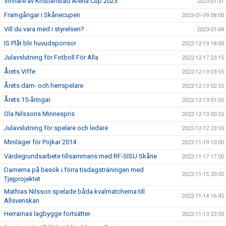
Vinnare av Kristianstad Arena Cup 2023
2023-01-31
Framgångar i Skånecupen
2023-01-09 08:00
Vill du vara med i styrelsen?
2023-01-04
IS Plåt blir huvudsponsor
2022-12-19 18:00
Julavslutning för Fotboll För Alla
2022-12-17 23:15
Årets Viffe
2022-12-13 03:55
Årets dam- och herrspelare
2022-12-13 02:55
Årets 15-åringar
2022-12-13 01:55
Ola Nilssons Minnespris
2022-12-13 00:55
Julavslutning för spelare och ledare
2022-12-12 23:55
Miniläger för Pojkar 2014
2022-11-19 10:00
Värdegrundsarbete tillsammans med RF-SISU Skåne
2022-11-17 17:00
Damerna på besök i förra tisdagsträningen med
2022-11-15 20:00
Tjejprojektet
Mathias Nilsson spelade båda kvalmatcherna till
2022-11-14 16:45
Allsvenskan
Herrarnas lagbygge fortsätter
2022-11-13 23:00