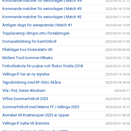
Kommande matcher för seniorlagen | Match #4
2023-04-25 22:15
Kommande matcher för seniorlagen | Match #3
2023-04-18 13:00
Kommande matcher för seniorlagen | Match #2
2023-04-11 19:05
Äntligen dags för seriepremiär | Match #1
2023-04-04 13:00
Topplacering i BingoLotto-försäljningen
2023-03-31 16:00
Domarutbildning för barnfotboll
2023-03-28 17:00
Påskläger hos Söderslätts GK
2023-03-28 08:00
Möllers Tivoli kommer tillbaka
2023-03-22 17:00
Fotbollsskola för pojkar och flickor födda 2018
2023-03-21 22:30
Vellinge IF har en ny styrelse
2023-03-19 18:00
Tejputbildning med RF-SISU Skåne
2023-03-18 18:00
Vila i frid, Sixten Abraham
2023-03-17
Viffes Sommarfotboll 2023
2023-03-07 18:00
Sommarfotboll med Malmö FF i Vellinge 2023
2023-03-04 23:15
Anmälan till Knattecupen 2023 är öppen
2023-02-27 08:00
Vellinge IF kallar till årsmöte
2023-02-01 18:30