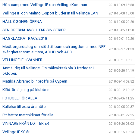
Höstcamp med Vellinge IF och Vellinge Kommun
2018-10-09 13:58
Vellinge IF och Malmö E-sport bjuder in till Vellinge LAN
2018-10-08 18:00
HÅLL ÖGONEN ÖPPNA
2018-10-05 20:20
SENIORERNA AVSLUTAR SIN SERIER
2018-10-05 11:50
HAGKLACKAT RACE 2018
2018-10-01 12:20
Medborgardialog om stöd till barn och ungdomar med NPF
2018-09-27 21:33
svårigheter som autism, ADHD och ADD.
VELLINGE IF:s VÄNNER
2018-09-21 15:11
Anmäl dig till Vellinge IF:s målvaktsskola 3 fredagar i
2018-09-20 14:19
oktober.
Matilda Abramo blir proffs på Cypern
2018-09-14 09:52
Klädförsäljning på klubben
2018-09-12 10:12
FOTBOLL FÖR ALLA
2018-09-06 11:25
Kallelse till extra årsmöte
2018-09-05 09:37
Ett bättre matchklimat för alla
2018-09-01 22:15
VINNARE FRÅN LOTTERIER
2018-08-26 08:03
Vellinge IF 90 år
2018-08-15 13:13