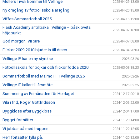
Möllers Tivoli kommer till Vellinge
2025-04-29 13:00
Ny omgång av fotbollsskola är igång
2025-04-20 15:00
Viffes Sommarfotboll 2025
2025-04-15 12:00
Flash Academy är tillbaka i Vellinge – påsklovets
2025-04-07 16:00
höjdpunkt
God morgon, VIF:are
2025-04-07 08:00
Flickor 2009-2010 bjuder in till disco
2025-04-04 20:03
Vellinge IF har en ny styrelse
2025-03-26
Fotbollsskola för pojkar och flickor födda 2020
2025-03-08 18:23
Sommarfotboll med Malmö FF i Vellinge 2025
2025-02-26
Vellinge IF kallar till årsmöte
2025-02-25
Summering av Frimånaden för Herrlaget.
2024-12-17 00:10
Vila i frid, Roger Gottfridsson
2024-12-06 22:00
Byggkloss efter Byggkloss
2024-12-04 17:00
Bygget fortsätter
2024-11-29 14:00
Vi jobbar på med truppen.
2024-11-22 12:05
Herr fortsätter fylla på.
2024-11-20 12:00