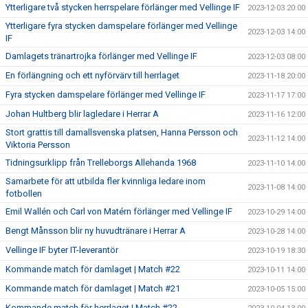
Ytterligare två stycken herrspelare förlänger med Vellinge IF
2023-12-03 20:00
Ytterligare fyra stycken damspelare förlänger med Vellinge
2023-12-03 14:00
IF
Damlagets tränartrojka förlänger med Vellinge IF
2023-12-03 08:00
En förlängning och ett nyförvärv till herrlaget
2023-11-18 20:00
Fyra stycken damspelare förlänger med Vellinge IF
2023-11-17 17:00
Johan Hultberg blir lagledare i Herrar A
2023-11-16 12:00
Stort grattis till damallsvenska platsen, Hanna Persson och
2023-11-12 14:00
Viktoria Persson
Tidningsurklipp från Trelleborgs Allehanda 1968
2023-11-10 14:00
Samarbete för att utbilda fler kvinnliga ledare inom
2023-11-08 14:00
fotbollen
Emil Wallén och Carl von Matérn förlänger med Vellinge IF
2023-10-29 14:00
Bengt Månsson blir ny huvudtränare i Herrar A
2023-10-28 14:00
Vellinge IF byter IT-leverantör
2023-10-19 18:30
Kommande match för damlaget | Match #22
2023-10-11 14:00
Kommande match för damlaget | Match #21
2023-10-05 15:00
Kommande match för herrlaget | Match #22