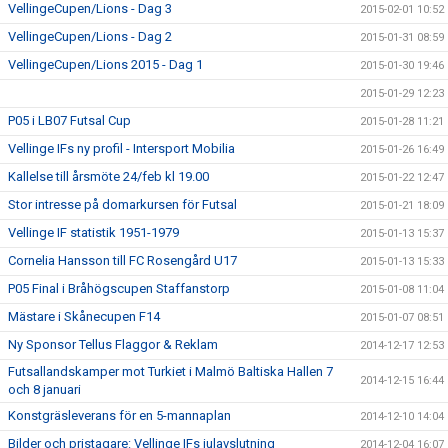
VellingeCupen/Lions - Dag 3
2015-02-01 10:52
VellingeCupen/Lions - Dag 2
2015-01-31 08:59
VellingeCupen/Lions 2015 - Dag 1
2015-01-30 19:46
2015-01-29 12:23
P05 i LB07 Futsal Cup
2015-01-28 11:21
Vellinge IFs ny profil - Intersport Mobilia
2015-01-26 16:49
Kallelse till årsmöte 24/feb kl 19.00
2015-01-22 12:47
Stor intresse på domarkursen för Futsal
2015-01-21 18:09
Vellinge IF statistik 1951-1979
2015-01-13 15:37
Cornelia Hansson till FC Rosengård U17
2015-01-13 15:33
P05 Final i Bråhögscupen Staffanstorp
2015-01-08 11:04
Mästare i Skånecupen F14
2015-01-07 08:51
Ny Sponsor Tellus Flaggor & Reklam
2014-12-17 12:53
Futsallandskamper mot Turkiet i Malmö Baltiska Hallen 7
2014-12-15 16:44
och 8 januari
Konstgräsleverans för en 5-mannaplan
2014-12-10 14:04
Bilder och pristagare: Vellinge IFs julavslutning
2014-12-04 16:07