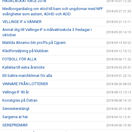
HAGKLACKAT RACE 2018
2018-10-01 12:20
Medborgardialog om stöd till barn och ungdomar med NPF
2018-09-27 21:33
svårigheter som autism, ADHD och ADD.
VELLINGE IF:s VÄNNER
2018-09-21 15:11
Anmäl dig till Vellinge IF:s målvaktsskola 3 fredagar i
2018-09-20 14:19
oktober.
Matilda Abramo blir proffs på Cypern
2018-09-14 09:52
Klädförsäljning på klubben
2018-09-12 10:12
FOTBOLL FÖR ALLA
2018-09-06 11:25
Kallelse till extra årsmöte
2018-09-05 09:37
Ett bättre matchklimat för alla
2018-09-01 22:15
VINNARE FRÅN LOTTERIER
2018-08-26 08:03
Vellinge IF 90 år
2018-08-15 13:13
Konstgräs på Östran
2018-08-08 14:10
Semesterstängt
2018-06-29 14:40
Sargerna är här
2018-04-16 12:41
SERIEPREMIÄR
2018-04-06 10:30