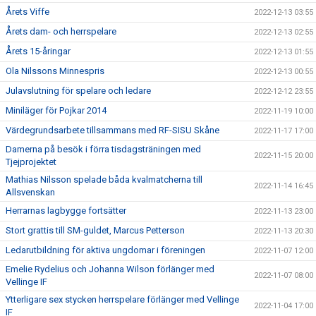
Årets Viffe
2022-12-13 03:55
Årets dam- och herrspelare
2022-12-13 02:55
Årets 15-åringar
2022-12-13 01:55
Ola Nilssons Minnespris
2022-12-13 00:55
Julavslutning för spelare och ledare
2022-12-12 23:55
Miniläger för Pojkar 2014
2022-11-19 10:00
Värdegrundsarbete tillsammans med RF-SISU Skåne
2022-11-17 17:00
Damerna på besök i förra tisdagsträningen med
2022-11-15 20:00
Tjejprojektet
Mathias Nilsson spelade båda kvalmatcherna till
2022-11-14 16:45
Allsvenskan
Herrarnas lagbygge fortsätter
2022-11-13 23:00
Stort grattis till SM-guldet, Marcus Petterson
2022-11-13 20:30
Ledarutbildning för aktiva ungdomar i föreningen
2022-11-07 12:00
Emelie Rydelius och Johanna Wilson förlänger med
2022-11-07 08:00
Vellinge IF
Ytterligare sex stycken herrspelare förlänger med Vellinge
2022-11-04 17:00
IF