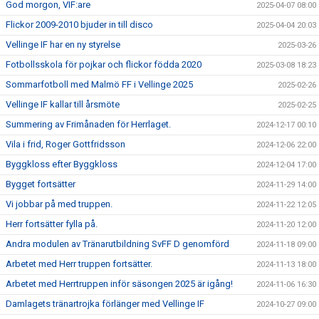
God morgon, VIF:are
2025-04-07 08:00
Flickor 2009-2010 bjuder in till disco
2025-04-04 20:03
Vellinge IF har en ny styrelse
2025-03-26
Fotbollsskola för pojkar och flickor födda 2020
2025-03-08 18:23
Sommarfotboll med Malmö FF i Vellinge 2025
2025-02-26
Vellinge IF kallar till årsmöte
2025-02-25
Summering av Frimånaden för Herrlaget.
2024-12-17 00:10
Vila i frid, Roger Gottfridsson
2024-12-06 22:00
Byggkloss efter Byggkloss
2024-12-04 17:00
Bygget fortsätter
2024-11-29 14:00
Vi jobbar på med truppen.
2024-11-22 12:05
Herr fortsätter fylla på.
2024-11-20 12:00
Andra modulen av Tränarutbildning SvFF D genomförd
2024-11-18 09:00
Arbetet med Herr truppen fortsätter.
2024-11-13 18:00
Arbetet med Herrtruppen inför säsongen 2025 är igång!
2024-11-06 16:30
Damlagets tränartrojka förlänger med Vellinge IF
2024-10-27 09:00