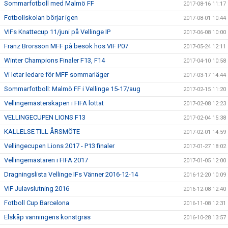
Sommarfotboll med Malmö FF
2017-08-16 11:17
Fotbollskolan börjar igen
2017-08-01 10:44
VIFs Knattecup 11/juni på Vellinge IP
2017-06-08 10:00
Franz Brorsson MFF på besök hos VIF P07
2017-05-24 12:11
Winter Champions Finaler F13, F14
2017-04-10 10:58
Vi letar ledare för MFF sommarläger
2017-03-17 14:44
Sommarfotboll: Malmö FF i Vellinge 15-17/aug
2017-02-15 11:20
Vellingemästerskapen i FIFA lottat
2017-02-08 12:23
VELLINGECUPEN LIONS F13
2017-02-04 15:38
KALLELSE TILL ÅRSMÖTE
2017-02-01 14:59
Vellingecupen Lions 2017 - P13 finaler
2017-01-27 18:02
Vellingemästaren i FIFA 2017
2017-01-05 12:00
Dragningslista Vellinge IFs Vänner 2016-12-14
2016-12-20 10:09
VIF Julavslutning 2016
2016-12-08 12:40
Fotboll Cup Barcelona
2016-11-08 12:31
Elskåp vanningens konstgräs
2016-10-28 13:57