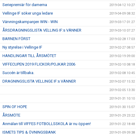
Seriepremiär för damerna
2019-04-12 10:27
Vellinge IF söker unga ledare
2019-04-09 08:32
Värvningskampanjen WIN - WIN
2019-03-17 01:27
ÅRSDRAGNINGSLISTA VELLING IF:s VÄNNER
2019-03-10 07:27
BARNEN FÖRST
2019-02-28 17:03
Ny styrelse i Vellinge IF
2019-02-27 08:57
HANDLINGAR TILL ÅRSMÖTET
2019-02-19 09:00
VIFFECUPEN 2019 FLICKOR/POJKAR 2006
2019-02-10 08:18
Succén är tillbaka.
2019-02-08 10:45
DRAGNINGSLISTA VELLINGE IF:s VÄNNER
2019-02-07 15:32
2019-02-05 13:30
2019-01-31 10:10
SPIN OF HOPE
2019-01-30 15:07
ÅRSMÖTE
2019-01-29 23:22
Anmälan till VIFFES FOTBOLLSSKOLA är nu öppen!
2019-01-22 18:48
ISMETS TIPS & ÖVNINGSBANK
2019-01-09 09:38