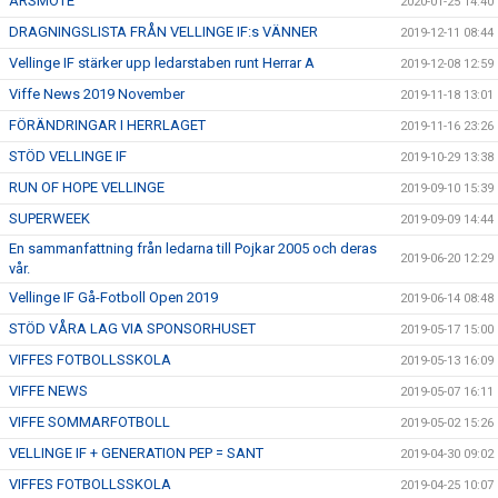
ÅRSMÖTE
2020-01-25 14:40
DRAGNINGSLISTA FRÅN VELLINGE IF:s VÄNNER
2019-12-11 08:44
Vellinge IF stärker upp ledarstaben runt Herrar A
2019-12-08 12:59
Viffe News 2019 November
2019-11-18 13:01
FÖRÄNDRINGAR I HERRLAGET
2019-11-16 23:26
STÖD VELLINGE IF
2019-10-29 13:38
RUN OF HOPE VELLINGE
2019-09-10 15:39
SUPERWEEK
2019-09-09 14:44
En sammanfattning från ledarna till Pojkar 2005 och deras
2019-06-20 12:29
vår.
Vellinge IF Gå-Fotboll Open 2019
2019-06-14 08:48
STÖD VÅRA LAG VIA SPONSORHUSET
2019-05-17 15:00
VIFFES FOTBOLLSSKOLA
2019-05-13 16:09
VIFFE NEWS
2019-05-07 16:11
VIFFE SOMMARFOTBOLL
2019-05-02 15:26
VELLINGE IF + GENERATION PEP = SANT
2019-04-30 09:02
VIFFES FOTBOLLSSKOLA
2019-04-25 10:07