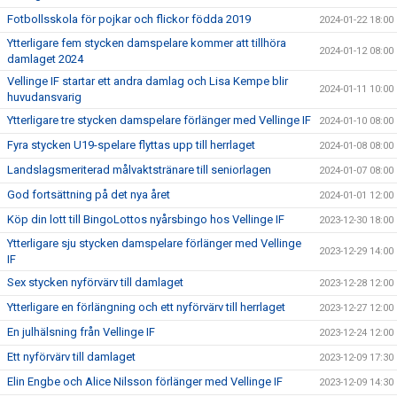
Fotbollsskola för pojkar och flickor födda 2019
2024-01-22 18:00
Ytterligare fem stycken damspelare kommer att tillhöra
2024-01-12 08:00
damlaget 2024
Vellinge IF startar ett andra damlag och Lisa Kempe blir
2024-01-11 10:00
huvudansvarig
Ytterligare tre stycken damspelare förlänger med Vellinge IF
2024-01-10 08:00
Fyra stycken U19-spelare flyttas upp till herrlaget
2024-01-08 08:00
Landslagsmeriterad målvaktstränare till seniorlagen
2024-01-07 08:00
God fortsättning på det nya året
2024-01-01 12:00
Köp din lott till BingoLottos nyårsbingo hos Vellinge IF
2023-12-30 18:00
Ytterligare sju stycken damspelare förlänger med Vellinge
2023-12-29 14:00
IF
Sex stycken nyförvärv till damlaget
2023-12-28 12:00
Ytterligare en förlängning och ett nyförvärv till herrlaget
2023-12-27 12:00
En julhälsning från Vellinge IF
2023-12-24 12:00
Ett nyförvärv till damlaget
2023-12-09 17:30
Elin Engbe och Alice Nilsson förlänger med Vellinge IF
2023-12-09 14:30