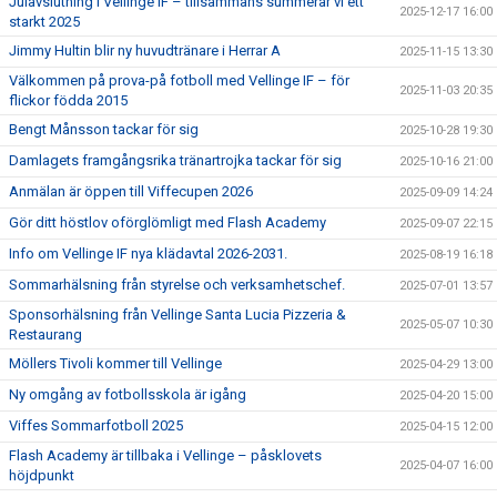
Julavslutning i Vellinge IF – tillsammans summerar vi ett
2025-12-17 16:00
starkt 2025
Jimmy Hultin blir ny huvudtränare i Herrar A
2025-11-15 13:30
Välkommen på prova-på fotboll med Vellinge IF – för
2025-11-03 20:35
flickor födda 2015
Bengt Månsson tackar för sig
2025-10-28 19:30
Damlagets framgångsrika tränartrojka tackar för sig
2025-10-16 21:00
Anmälan är öppen till Viffecupen 2026
2025-09-09 14:24
Gör ditt höstlov oförglömligt med Flash Academy
2025-09-07 22:15
Info om Vellinge IF nya klädavtal 2026-2031.
2025-08-19 16:18
Sommarhälsning från styrelse och verksamhetschef.
2025-07-01 13:57
Sponsorhälsning från Vellinge Santa Lucia Pizzeria &
2025-05-07 10:30
Restaurang
Möllers Tivoli kommer till Vellinge
2025-04-29 13:00
Ny omgång av fotbollsskola är igång
2025-04-20 15:00
Viffes Sommarfotboll 2025
2025-04-15 12:00
Flash Academy är tillbaka i Vellinge – påsklovets
2025-04-07 16:00
höjdpunkt