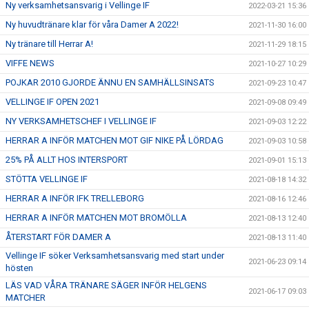
Ny verksamhetsansvarig i Vellinge IF
2022-03-21 15:36
Ny huvudtränare klar för våra Damer A 2022!
2021-11-30 16:00
Ny tränare till Herrar A!
2021-11-29 18:15
VIFFE NEWS
2021-10-27 10:29
POJKAR 2010 GJORDE ÄNNU EN SAMHÄLLSINSATS
2021-09-23 10:47
VELLINGE IF OPEN 2021
2021-09-08 09:49
NY VERKSAMHETSCHEF I VELLINGE IF
2021-09-03 12:22
HERRAR A INFÖR MATCHEN MOT GIF NIKE PÅ LÖRDAG
2021-09-03 10:58
25% PÅ ALLT HOS INTERSPORT
2021-09-01 15:13
STÖTTA VELLINGE IF
2021-08-18 14:32
HERRAR A INFÖR IFK TRELLEBORG
2021-08-16 12:46
HERRAR A INFÖR MATCHEN MOT BROMÖLLA
2021-08-13 12:40
ÅTERSTART FÖR DAMER A
2021-08-13 11:40
Vellinge IF söker Verksamhetsansvarig med start under
2021-06-23 09:14
hösten
LÄS VAD VÅRA TRÄNARE SÄGER INFÖR HELGENS
2021-06-17 09:03
MATCHER