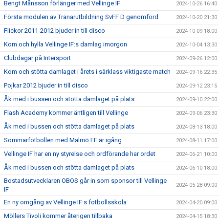
Bengt Månsson förlänger med Vellinge IF
2024-10-26 16:40
Första modulen av Tränarutbildning SvFF D genomförd
2024-10-20 21:30
Flickor 2011-2012 bjuder in till disco
2024-10-09 18:00
Kom och hylla Vellinge IF:s damlag imorgon
2024-10-04 13:30
Clubdagar på Intersport
2024-09-26 12:00
Kom och stötta damlaget i årets i särklass viktigaste match
2024-09-16 22:35
Pojkar 2012 bjuder in till disco
2024-09-12 23:15
Åk med i bussen och stötta damlaget på plats
2024-09-10 22:00
Flash Academy kommer äntligen till Vellinge
2024-09-06 23:30
Åk med i bussen och stötta damlaget på plats
2024-08-13 18:00
Sommarfotbollen med Malmö FF är igång
2024-08-11 17:00
Vellinge IF har en ny styrelse och ordförande har ordet
2024-06-21 10:00
Åk med i bussen och stötta damlaget på plats
2024-06-10 18:00
Bostadsutvecklaren OBOS går in som sponsor till Vellinge
2024-05-28 09:00
IF
En ny omgång av Vellinge IF:s fotbollsskola
2024-04-20 09:00
Möllers Tivoli kommer återigen tillbaka
2024-04-15 18:30