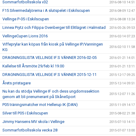
Sommarfotbollsskola v32
2016-08-10 14:51
F15 Silvermedaljörerna i A slutspelet i Eskilscupen
2016-08-09 12:47
Vellinge P-05 i Eskilscupen
2016-08-08 13:24
Linnea Prytz och Filippa Ovenberger till Elitlägret i Halmstad
2016-05-26 09:53
VellingeCupen Lions 2016
2016-02-14 07:23
Viffeprylar kan köpas från kiosk på Vellinge IP/Vanningen
2016-02-10 11:58
KG
DRAGNINGSLISTA VELLINGE IF:S VÄNNER 2016-02-05
2016-01-21 14:01
Kallelse till Årsmöte 29/feb kl 19.00
2016-01-21 13:11
DRAGNINGSLISTA VELLINGE IF:S VÄNNER 2015-12-11
2015-12-17 09:25
Årets pristagare
2015-12-14 09:51
Nu kan du stödja Vellinge IF och dess ungdomssektion
2015-12-07 11:26
genom att bli prenumerant på SkåneSport
P05 träningsmatcher mot Hellerup IK (DAN)
2015-11-09 14:17
Silver till P05 i Eskilscupen
2015-08-02 21:38
Jimmy Hansens MV skola i Vellinge
2015-07-10 14:11
Sommarfotbollsskola vecka 28
2015-07-07 13:00