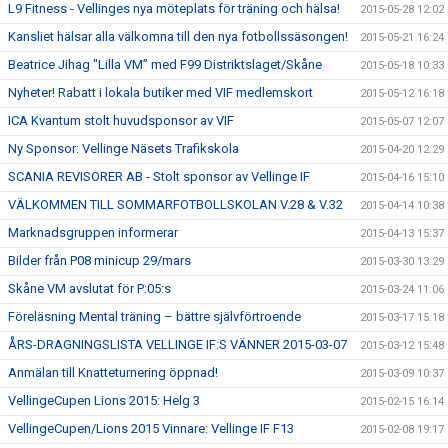
L9 Fitness - Vellinges nya möteplats för träning och hälsa!
2015-05-28 12:02
Kansliet hälsar alla välkomna till den nya fotbollssäsongen!
2015-05-21 16:24
Beatrice Jihag "Lilla VM” med F99 Distriktslaget/Skåne
2015-05-18 10:33
Nyheter! Rabatt i lokala butiker med VIF medlemskort
2015-05-12 16:18
ICA Kvantum stolt huvudsponsor av VIF
2015-05-07 12:07
Ny Sponsor: Vellinge Näsets Trafikskola
2015-04-20 12:29
SCANIA REVISORER AB - Stolt sponsor av Vellinge IF
2015-04-16 15:10
VÄLKOMMEN TILL SOMMARFOTBOLLSKOLAN V.28 & V.32
2015-04-14 10:38
Marknadsgruppen informerar
2015-04-13 15:37
Bilder från P08 minicup 29/mars
2015-03-30 13:29
Skåne VM avslutat för P:05:s
2015-03-24 11:06
Föreläsning Mental träning – bättre självförtroende
2015-03-17 15:18
ÅRS-DRAGNINGSLISTA VELLINGE IF:S VÄNNER 2015-03-07
2015-03-12 15:48
Anmälan till Knatteturnering öppnad!
2015-03-09 10:37
VellingeCupen Lions 2015: Helg 3
2015-02-15 16:14
VellingeCupen/Lions 2015 Vinnare: Vellinge IF F13
2015-02-08 19:17