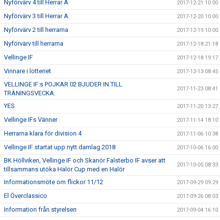
Nyförvärv 4 till Herrar A
2017-12-21 10:00
Nyförvärv 3 till Herrar A
2017-12-20 10:00
Nyförvärv 2 till herrarna
2017-12-19 10:00
Nyförvärv till herrarna
2017-12-18 21:18
Vellinge IF
2017-12-18 19:17
Vinnare i lotteriet
2017-12-13 08:45
VELLINGE IF:s POJKAR 02 BJUDER IN TILL
2017-11-23 08:41
TRÄNINGSVECKA.
YES
2017-11-20 13:27
Vellinge IFs Vänner
2017-11-14 18:10
Herrarna klara för division 4
2017-11-06 10:38
Vellinge IF startat upp nytt damlag 2018
2017-10-06 16:00
BK Höllviken, Vellinge IF och Skanör Falsterbo IF avser att
2017-10-05 08:33
tillsammans utöka Halör Cup med en Halör
Informationsmöte om flickor 11/12
2017-09-29 09:29
El Överclassico
2017-09-26 08:03
Information från styrelsen
2017-09-04 16:10