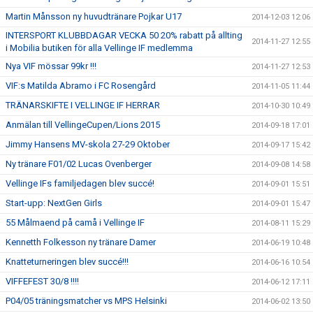
Martin Månsson ny huvudtränare Pojkar U17
2014-12-03 12:06
INTERSPORT KLUBBDAGAR VECKA 50 20% rabatt på allting
2014-11-27 12:55
i Mobilia butiken för alla Vellinge IF medlemma
Nya VIF mössar 99kr !!!
2014-11-27 12:53
VIF:s Matilda Abramo i FC Rosengård
2014-11-05 11:44
TRÄNARSKIFTE I VELLINGE IF HERRAR
2014-10-30 10:49
Anmälan till VellingeCupen/Lions 2015
2014-09-18 17:01
Jimmy Hansens MV-skola 27-29 Oktober
2014-09-17 15:42
Ny tränare F01/02 Lucas Ovenberger
2014-09-08 14:58
Vellinge IFs familjedagen blev succé!
2014-09-01 15:51
Start-upp: NextGen Girls
2014-09-01 15:47
55 Målmaend på camå i Vellinge IF
2014-08-11 15:29
Kennetth Folkesson ny tränare Damer
2014-06-19 10:48
Knatteturneringen blev succé!!!
2014-06-16 10:54
VIFFEFEST 30/8 !!!!
2014-06-12 17:11
P04/05 träningsmatcher vs MPS Helsinki
2014-06-02 13:50