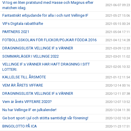
Vi tog en liten pratstund med Hasse och Magnus efter
2021-06-07 09:23
matchen idag.
Fantastiskt erbjudande för alla i och runt Vellinge IF
2021-05-27 15:06
VIFs Digitala rabatthäfte
2021-05-15 00:24
PARTNERS 2021
2021-05-04 17:11
FOTBOLLSSKOLAN FÖR FLICKOR/POJKAR FÖDDA 2016
2021-04-12 14:28
DRAGNINGSLISTA VELLINGE IF:s VÄNNER
2021-03-09 12:33
SOMMARLÄGER I VELLINGE 2022
2021-03-01 11:02
VELLINGE IF:s VÄNNER HAR HAFT DRAGNING I SITT
2021-02-05 10:32
LOTTERI.
KALLELSE TILL ÅRSMÖTE
2021-01-12 11:54
VEM ÄR ÅRETS VIFFARE
2020-12-14 00:16
DRAGNINGSLISTA VELLINGE IF:s VÄNNER
2020-12-11 07:38
Vem är årets VIFFEARE 2020?
2020-12-07 13:52
Nu har Vellinge IF en julkalender!
2020-12-04 11:30
Ge bort sport i jul och stötta samtidigt vår förening!
2020-12-02 10:24
BINGOLOTTO PÅ ICA
2020-11-23 17:51