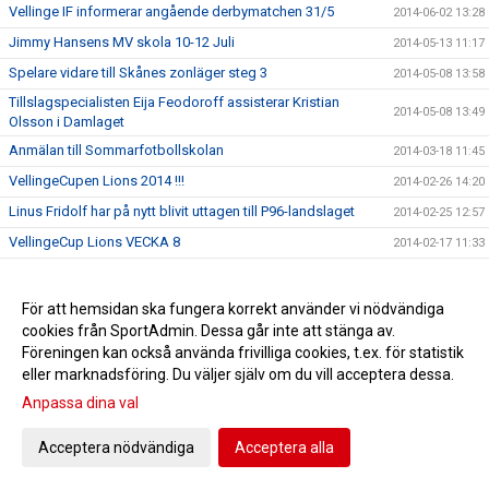
Vellinge IF informerar angående derbymatchen 31/5
2014-06-02 13:28
Jimmy Hansens MV skola 10-12 Juli
2014-05-13 11:17
Spelare vidare till Skånes zonläger steg 3
2014-05-08 13:58
Tillslagspecialisten Eija Feodoroff assisterar Kristian
2014-05-08 13:49
Olsson i Damlaget
Anmälan till Sommarfotbollskolan
2014-03-18 11:45
VellingeCupen Lions 2014 !!!
2014-02-26 14:20
Linus Fridolf har på nytt blivit uttagen till P96-landslaget
2014-02-25 12:57
VellingeCup Lions VECKA 8
2014-02-17 11:33
DRAGNINGSLISTA
2014-02-12 12:09
MV Skola med Jimmy Hansen 29.-30.Mars
2014-02-03 14:43
För att hemsidan ska fungera korrekt använder vi nödvändiga
cookies från SportAdmin. Dessa går inte att stänga av.
Domarkurs Onsdag 5/2 18:00 För VellingeCupen/Lions
2014-01-29 17:07
2014
Föreningen kan också använda frivilliga cookies, t.ex. för statistik
eller marknadsföring. Du väljer själv om du vill acceptera dessa.
F 17 Futsal SM i Göteborg
2014-01-28 13:18
Anpassa dina val
VIFs ledare fortsätter att utbilda sig!
2014-01-27 14:12
Kurs: Målvaktsspel/Träningslära Bas 1
2014-01-27 13:52
Acceptera nödvändiga
Acceptera alla
KALLELSE TILL ÅRSMÖTE 27/2 kl 18:00
2014-01-20 15:53