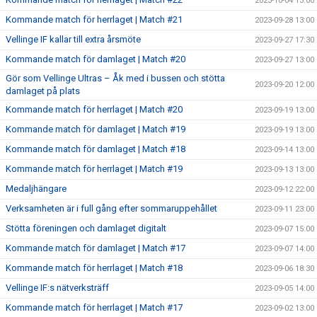
2023-10-04 13:00
Kommande match för herrlaget | Match #21
2023-09-28 13:00
Vellinge IF kallar till extra årsmöte
2023-09-27 17:30
Kommande match för damlaget | Match #20
2023-09-27 13:00
Gör som Vellinge Ultras – Åk med i bussen och stötta
2023-09-20 12:00
damlaget på plats
Kommande match för herrlaget | Match #20
2023-09-19 13:00
Kommande match för damlaget | Match #19
2023-09-19 13:00
Kommande match för damlaget | Match #18
2023-09-14 13:00
Kommande match för herrlaget | Match #19
2023-09-13 13:00
Medaljhängare
2023-09-12 22:00
Verksamheten är i full gång efter sommaruppehållet
2023-09-11 23:00
Stötta föreningen och damlaget digitalt
2023-09-07 15:00
Kommande match för damlaget | Match #17
2023-09-07 14:00
Kommande match för herrlaget | Match #18
2023-09-06 18:30
Vellinge IF:s nätverksträff
2023-09-05 14:00
Kommande match för herrlaget | Match #17
2023-09-02 13:00