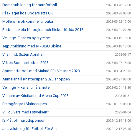
Domarutbildning för barnfotboll
2023-03-28 17:00
Påskläger hos Söderslätts GK
2023-03-28 08:00
Möllers Tivoli kommer tillbaka
2023-03-22 17:00
Fotbollsskola för pojkar och flickor födda 2018
2023-03-21 22:30
Vellinge IF har en ny styrelse
2023-03-19 18:00
Tejputbildning med RF-SISU Skåne
2023-03-18 18:00
Vila i frid, Sixten Abraham
2023-03-17
Viffes Sommarfotboll 2023
2023-03-07 18:00
Sommarfotboll med Malmö FF i Vellinge 2023
2023-03-04 23:15
Anmälan till Knattecupen 2023 är öppen
2023-02-27 08:00
Vellinge IF kallar till årsmöte
2023-02-01 18:30
Vinnare av Kristianstad Arena Cup 2023
2023-01-31
Framgångar i Skånecupen
2023-01-09 08:00
Vill du vara med i styrelsen?
2023-01-04
IS Plåt blir huvudsponsor
2022-12-19 18:00
Julavslutning för Fotboll För Alla
2022-12-17 23:15