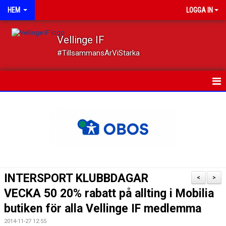
HEM
LOGGA IN
Vellinge IF
#TillsammansÄrViStarka
HEM
NYHETER
OM FÖRENINGEN
MEDLEMSKAP
INTERSPORT KLUBBDAGAR
<
>
TRYGGT IDROTTANDE
VECKA 50 20% rabatt på allting i Mobilia
butiken för alla Vellinge IF medlemma
KALENDER
2014-11-27 12:55