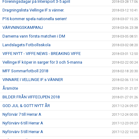
Föreningsdagar på Intersport 3-5 april
2018-03-28 17:06
Dragningslista Vellinge IF:s vänner.
2018-03-12 10:41
P16 kommer spela nationella serien!
2018-03-07 15:25
VÄRVNINGSKAMPANJ
2018-03-06 23:38
Damerna vann första matchen i DM
2018-03-05 08:51
Landslagets Fotbollsskola
2018-03-02 08:20
VIFFE NYTT - VIFFE NEWS - BREAKING VIFFE
2018-03-01 12:50
Vellinge IF köper in sarger för 3 och 5-manna
2018-02-22 00:24
MFF Sommarfotboll 2018
2018-02-18 20:30
VINNARE I VELLINGE IF:s VÄNNER
2018-02-06 13:14
Årsmöte
2018-01-31 21:07
BILDER FRÅN VIFFECUPEN 2018
2018-01-27 01:26
GOD JUL & GOTT NYTT ÅR
2017-12-24 09:07
Nyförvär 7 till Herrar A
2017-12-24 00:05
Nyförvärv 6 till Herrar A
2017-12-23 09:27
Nyförvärv 5 till Herrar A
2017-12-22 10:00