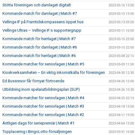
Stötta föreningen och damlaget digitalt
2023-05-16 13:00
Kommande match för damlaget | Match #7
2023-05-15 19:00
Vellinge IF på Framtidskompassens öppet hus
2023-05-13 09:00
Vellinge Ultras – Vellinge IF:s supportergrupp
2023-05-11 16:00
Kommande match för herrlaget | Match #7
2023-05-10 23:00
Kommande match för damlaget | Match #6
2023-05-10 22:00
Kommande match för herrlaget | Match #6
2023-05-08 22:15
Kommande matcher för seniorlagen | Match #5
2023-05-03 11:00
Kioskverksamheten – En viktig inkomstkälla för föreningen
2023-04-30 12:30
Ed Bussresor får förnyat förtroende
2023-04-26 12:00
Utbildning inom spelarutbildningsplan (SUP)
2023-04-26 10:30
Kommande matcher för seniorlagen | Match #4
2023-04-25 22:15
Kommande matcher för seniorlagen | Match #3
2023-04-18 13:00
Kommande matcher för seniorlagen | Match #2
2023-04-11 19:05
Äntligen dags för seriepremiär | Match #1
2023-04-04 13:00
Topplacering i BingoLotto-försäljningen
2023-03-31 16:00