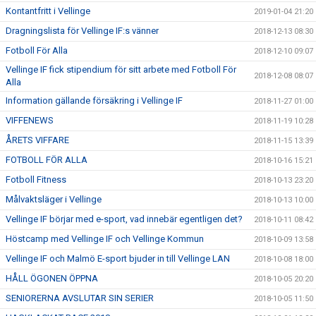
Kontantfritt i Vellinge
2019-01-04 21:20
Dragningslista för Vellinge IF:s vänner
2018-12-13 08:30
Fotboll För Alla
2018-12-10 09:07
Vellinge IF fick stipendium för sitt arbete med Fotboll För
2018-12-08 08:07
Alla
Information gällande försäkring i Vellinge IF
2018-11-27 01:00
VIFFENEWS
2018-11-19 10:28
ÅRETS VIFFARE
2018-11-15 13:39
FOTBOLL FÖR ALLA
2018-10-16 15:21
Fotboll Fitness
2018-10-13 23:20
Målvaktsläger i Vellinge
2018-10-13 10:00
Vellinge IF börjar med e-sport, vad innebär egentligen det?
2018-10-11 08:42
Höstcamp med Vellinge IF och Vellinge Kommun
2018-10-09 13:58
Vellinge IF och Malmö E-sport bjuder in till Vellinge LAN
2018-10-08 18:00
HÅLL ÖGONEN ÖPPNA
2018-10-05 20:20
SENIORERNA AVSLUTAR SIN SERIER
2018-10-05 11:50