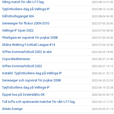
Viktig match för vårt U17-lag
2022-08-10 21:00
Tjejfotbollens dag på Vellinge IP
2022-08-10 16:00
Gåfotbollsgänget 60+
2022-08-04 06:00
Serieseger för flickor 2009-2010
2022-07-05 20:00
Vellinge IF Open 2022
2022-07-05 08:00
Ytterligare en cupvinst för pojkar 2008
2022-07-05 02:00
Skåne Walking Football League #14
2022-07-04 23:30
Viffes Sommarfotboll 2022 är slut
2022-06-29 18:00
Copa Mediterraneo
2022-06-27 21:00
Viffes Sommarfotboll 2022
2022-06-27 14:15
Inställd: Tjejfotbollens dag på Vellinge IP
2022-06-21 22:12
Serieseger och cupvinst för pojkar 2008
2022-06-20 22:59
Tjejfotbollens dag på Vellinge IP
2022-06-14 23:28
Öppet hus på Söderslätts GK
2022-06-03 06:19
Två tuffa och spännande matcher för vårt U17-lag
2022-05-12 17:31
Städa Sverige
2022-05-09 21:13