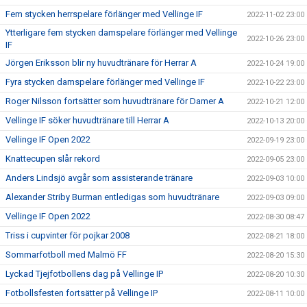
Fem stycken herrspelare förlänger med Vellinge IF
2022-11-02 23:00
Ytterligare fem stycken damspelare förlänger med Vellinge
2022-10-26 23:00
IF
Jörgen Eriksson blir ny huvudtränare för Herrar A
2022-10-24 19:00
Fyra stycken damspelare förlänger med Vellinge IF
2022-10-22 23:00
Roger Nilsson fortsätter som huvudtränare för Damer A
2022-10-21 12:00
Vellinge IF söker huvudtränare till Herrar A
2022-10-13 20:00
Vellinge IF Open 2022
2022-09-19 23:00
Knattecupen slår rekord
2022-09-05 23:00
Anders Lindsjö avgår som assisterande tränare
2022-09-03 10:00
Alexander Striby Burman entledigas som huvudtränare
2022-09-03 09:00
Vellinge IF Open 2022
2022-08-30 08:47
Triss i cupvinter för pojkar 2008
2022-08-21 18:00
Sommarfotboll med Malmö FF
2022-08-20 15:30
Lyckad Tjejfotbollens dag på Vellinge IP
2022-08-20 10:30
Fotbollsfesten fortsätter på Vellinge IP
2022-08-11 10:00