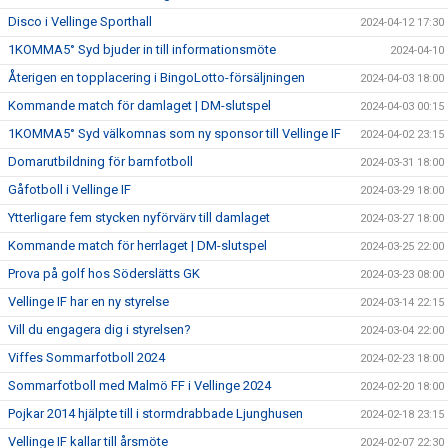
Disco i Vellinge Sporthall
2024-04-12 17:30
1KOMMA5° Syd bjuder in till informationsmöte
2024-04-10
Återigen en topplacering i BingoLotto-försäljningen
2024-04-03 18:00
Kommande match för damlaget | DM-slutspel
2024-04-03 00:15
1KOMMA5° Syd välkomnas som ny sponsor till Vellinge IF
2024-04-02 23:15
Domarutbildning för barnfotboll
2024-03-31 18:00
Gåfotboll i Vellinge IF
2024-03-29 18:00
Ytterligare fem stycken nyförvärv till damlaget
2024-03-27 18:00
Kommande match för herrlaget | DM-slutspel
2024-03-25 22:00
Prova på golf hos Söderslätts GK
2024-03-23 08:00
Vellinge IF har en ny styrelse
2024-03-14 22:15
Vill du engagera dig i styrelsen?
2024-03-04 22:00
Viffes Sommarfotboll 2024
2024-02-23 18:00
Sommarfotboll med Malmö FF i Vellinge 2024
2024-02-20 18:00
Pojkar 2014 hjälpte till i stormdrabbade Ljunghusen
2024-02-18 23:15
Vellinge IF kallar till årsmöte
2024-02-07 22:30