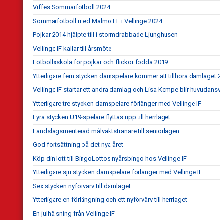
Viffes Sommarfotboll 2024
Sommarfotboll med Malmö FF i Vellinge 2024
Pojkar 2014 hjälpte till i stormdrabbade Ljunghusen
Vellinge IF kallar till årsmöte
Fotbollsskola för pojkar och flickor födda 2019
Ytterligare fem stycken damspelare kommer att tillhöra damlaget 
Vellinge IF startar ett andra damlag och Lisa Kempe blir huvudansv
Ytterligare tre stycken damspelare förlänger med Vellinge IF
Fyra stycken U19-spelare flyttas upp till herrlaget
Landslagsmeriterad målvaktstränare till seniorlagen
God fortsättning på det nya året
Köp din lott till BingoLottos nyårsbingo hos Vellinge IF
Ytterligare sju stycken damspelare förlänger med Vellinge IF
Sex stycken nyförvärv till damlaget
Ytterligare en förlängning och ett nyförvärv till herrlaget
En julhälsning från Vellinge IF