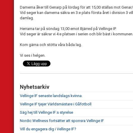
Damerna åker till Genarp på lördag för att 15,00 ställas mot Genar
Vid seger kan damerna säkra en 3:e plats första året i division 3 vil
damlag.
Herrarna tar på söndag 13,00 emot Bjärred på Vellinge IP.
Vid seger är säkrar vi 4:e platsen i serien och blir bäst i kommunen
Kom gärna och stötta våra båda lag.
Vi ses i helgen.
Nyhetsarkiv
Vellinge IF senaste landslags kvinna.
Vellinge IF tjejer Världsmästare i Gåfotboll
Säg hej till Vellinge IF:s styrelse
Nordic Wellness fortsätter att sponsra Vellinge IF
Vill du engagera dig i Vellinge IF?