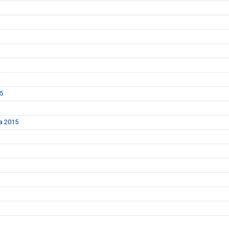
25
da 2015