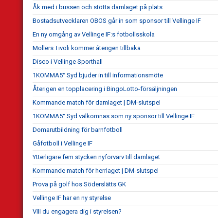
Åk med i bussen och stötta damlaget på plats
Bostadsutvecklaren OBOS går in som sponsor till Vellinge IF
En ny omgång av Vellinge IF:s fotbollsskola
Möllers Tivoli kommer återigen tillbaka
Disco i Vellinge Sporthall
1KOMMA5° Syd bjuder in till informationsmöte
Återigen en topplacering i BingoLotto-försäljningen
Kommande match för damlaget | DM-slutspel
1KOMMA5° Syd välkomnas som ny sponsor till Vellinge IF
Domarutbildning för barnfotboll
Gåfotboll i Vellinge IF
Ytterligare fem stycken nyförvärv till damlaget
Kommande match för herrlaget | DM-slutspel
Prova på golf hos Söderslätts GK
Vellinge IF har en ny styrelse
Vill du engagera dig i styrelsen?