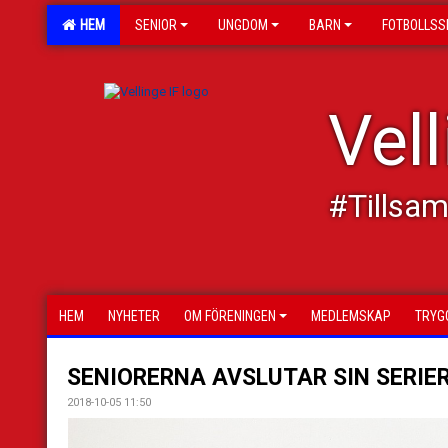
HEM
SENIOR
UNGDOM
BARN
FOTBOLLSS
Vell
#Tillsa
HEM
NYHETER
OM FÖRENINGEN
MEDLEMSKAP
TRYG
SENIORERNA AVSLUTAR SIN SERIE
2018-10-05 11:50