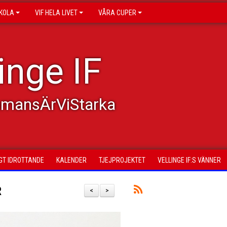
KOLA
VIF HELA LIVET
VÅRA CUPER
inge IF
mmansÄrViStarka
GT IDROTTANDE
KALENDER
TJEJPROJEKTET
VELLINGE IF:S VÄNNER
R
<
>