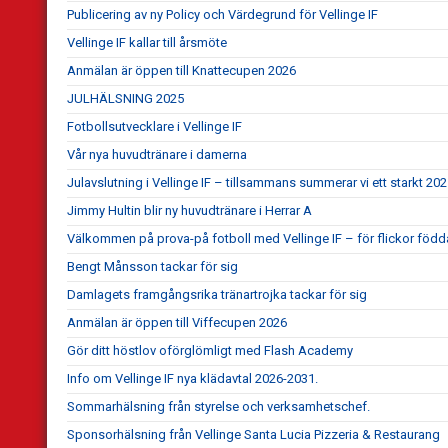
Publicering av ny Policy och Värdegrund för Vellinge IF
Vellinge IF kallar till årsmöte
Anmälan är öppen till Knattecupen 2026
JULHÄLSNING 2025
Fotbollsutvecklare i Vellinge IF
Vår nya huvudtränare i damerna
Julavslutning i Vellinge IF – tillsammans summerar vi ett starkt 20
Jimmy Hultin blir ny huvudtränare i Herrar A
Välkommen på prova-på fotboll med Vellinge IF – för flickor föd
Bengt Månsson tackar för sig
Damlagets framgångsrika tränartrojka tackar för sig
Anmälan är öppen till Viffecupen 2026
Gör ditt höstlov oförglömligt med Flash Academy
Info om Vellinge IF nya klädavtal 2026-2031.
Sommarhälsning från styrelse och verksamhetschef.
Sponsorhälsning från Vellinge Santa Lucia Pizzeria & Restaurang