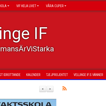
KOLA
VIF HELA LIVET
VÅRA CUPER
inge IF
mmansÄrViStarka
GT IDROTTANDE
KALENDER
TJEJPROJEKTET
VELLINGE IF:S VÄNNER
<
>