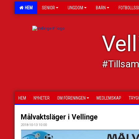
HEM
SENIOR
UNGDOM
BARN
FOTBOLLSS
Vell
#Tillsa
HEM
NYHETER
OM FÖRENINGEN
MEDLEMSKAP
TRYG
Målvaktsläger i Vellinge
2018-10-13 10:00