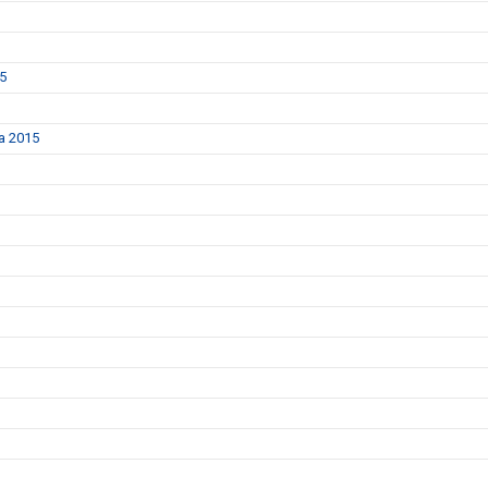
25
da 2015