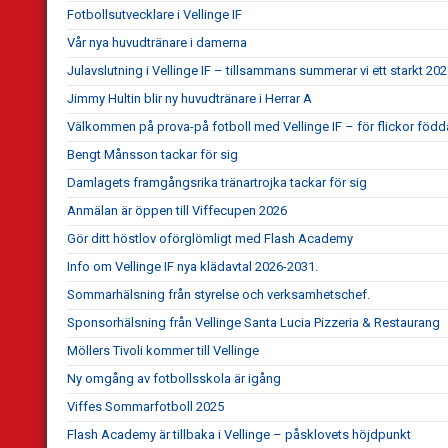
Fotbollsutvecklare i Vellinge IF
Vår nya huvudtränare i damerna
Julavslutning i Vellinge IF – tillsammans summerar vi ett starkt 20
Jimmy Hultin blir ny huvudtränare i Herrar A
Välkommen på prova-på fotboll med Vellinge IF – för flickor föd
Bengt Månsson tackar för sig
Damlagets framgångsrika tränartrojka tackar för sig
Anmälan är öppen till Viffecupen 2026
Gör ditt höstlov oförglömligt med Flash Academy
Info om Vellinge IF nya klädavtal 2026-2031.
Sommarhälsning från styrelse och verksamhetschef.
Sponsorhälsning från Vellinge Santa Lucia Pizzeria & Restaurang
Möllers Tivoli kommer till Vellinge
Ny omgång av fotbollsskola är igång
Viffes Sommarfotboll 2025
Flash Academy är tillbaka i Vellinge – påsklovets höjdpunkt