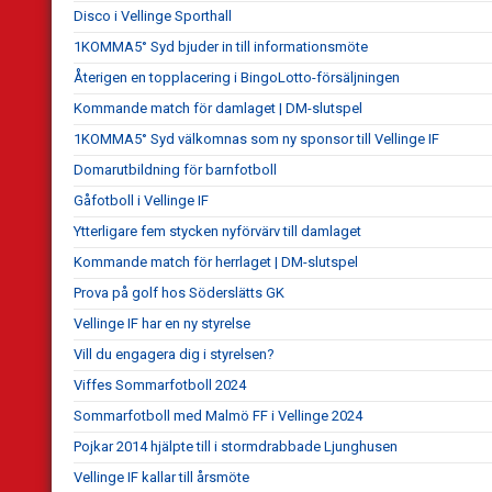
Disco i Vellinge Sporthall
1KOMMA5° Syd bjuder in till informationsmöte
Återigen en topplacering i BingoLotto-försäljningen
Kommande match för damlaget | DM-slutspel
1KOMMA5° Syd välkomnas som ny sponsor till Vellinge IF
Domarutbildning för barnfotboll
Gåfotboll i Vellinge IF
Ytterligare fem stycken nyförvärv till damlaget
Kommande match för herrlaget | DM-slutspel
Prova på golf hos Söderslätts GK
Vellinge IF har en ny styrelse
Vill du engagera dig i styrelsen?
Viffes Sommarfotboll 2024
Sommarfotboll med Malmö FF i Vellinge 2024
Pojkar 2014 hjälpte till i stormdrabbade Ljunghusen
Vellinge IF kallar till årsmöte