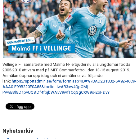
TJEJPROJEKTET
VELLINGE IF:S VÄNNER
DOKUMENT
KONTAKT
Vellinge IF i samarbete med Malmö FF erbjuder nu alla ungdomar födda
2005-2010 att vara med på MFF Sommarfotboll den 13-15 augusti 2019.
Anmälan öppnar upp idag och ni anmäler er via följande
länk:
https://sportadmin.se/form/form.asp?ID=%7BAD2B18B2-5A92-46C9-
AAA0-E99B220F0A85&fbclid=IwAR3xw4QpOMj-
PVwB3lGD1pvUQ8IDf4fpjbWA5V9wfTCqGgCXW9o-2oFzIvY
Nyhetsarkiv