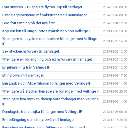
Fyra stycken U19-spelare flyttas upp till herrlaget
2024-01-08 08:00
Landslagsmeriterad målvaktstränare till seniorlagen
2024-01-07 08:00
God fortsättning på det nya året
2024-01-01 12:00
Köp din lott till BingoLottos nyårsbingo hos Vellinge IF
2023-12-30 18:00
Ytterligare sju stycken damspelare förlänger med Vellinge
2023-12-29 14:00
IF
Sex stycken nyförvärv till damlaget
2023-12-28 12:00
Ytterligare en förlängning och ett nyförvärv till herrlaget
2023-12-27 12:00
En julhälsning från Vellinge IF
2023-12-24 12:00
Ett nyförvärv till damlaget
2023-12-09 17:30
Elin Engbe och Alice Nilsson förlänger med Vellinge IF
2023-12-09 14:30
Ytterligare två stycken herrspelare förlänger med Vellinge IF
2023-12-03 20:00
Ytterligare fyra stycken damspelare förlänger med Vellinge
2023-12-03 14:00
IF
Damlagets tränartrojka förlänger med Vellinge IF
2023-12-03 08:00
En förlängning och ett nyförvärv till herrlaget
2023-11-18 20:00
Fyra stycken damspelare förlänger med Vellinge IF
2023-11-17 17:00