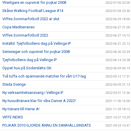
Ytterligare en cupvinst för pojkar 2008
2022-07-05 02:00
Skåne Walking Football League #14
2022-07-04 23:30
Viffes Sommarfotboll 2022 är slut
2022-06-29 18:00
Copa Mediterraneo
2022-06-27 21:00
Viffes Sommarfotboll 2022
2022-06-27 14:15
Inställd: Tjejfotbollens dag på Vellinge IP
2022-06-21 22:12
Serieseger och cupvinst för pojkar 2008
2022-06-20 22:59
Tjejfotbollens dag på Vellinge IP
2022-06-14 23:28
Öppet hus på Söderslätts GK
2022-06-03 06:19
Två tuffa och spännande matcher för vårt U17-lag
2022-05-12 17:31
Städa Sverige
2022-05-09 21:13
Ny verksamhetsansvarig i Vellinge IF
2022-03-21 15:36
Ny huvudtränare klar för våra Damer A 2022!
2021-11-30 16:00
Ny tränare till Herrar A!
2021-11-29 18:15
VIFFE NEWS
2021-10-27 10:29
POJKAR 2010 GJORDE ÄNNU EN SAMHÄLLSINSATS
2021-09-23 10:47