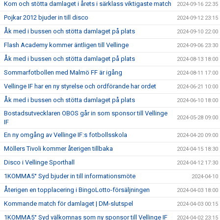
Kom och stötta damlaget i årets i särklass viktigaste match
2024-09-16 22:35
Pojkar 2012 bjuder in till disco
2024-09-12 23:15
Åk med i bussen och stötta damlaget på plats
2024-09-10 22:00
Flash Academy kommer äntligen till Vellinge
2024-09-06 23:30
Åk med i bussen och stötta damlaget på plats
2024-08-13 18:00
Sommarfotbollen med Malmö FF är igång
2024-08-11 17:00
Vellinge IF har en ny styrelse och ordförande har ordet
2024-06-21 10:00
Åk med i bussen och stötta damlaget på plats
2024-06-10 18:00
Bostadsutvecklaren OBOS går in som sponsor till Vellinge
2024-05-28 09:00
IF
En ny omgång av Vellinge IF:s fotbollsskola
2024-04-20 09:00
Möllers Tivoli kommer återigen tillbaka
2024-04-15 18:30
Disco i Vellinge Sporthall
2024-04-12 17:30
1KOMMA5° Syd bjuder in till informationsmöte
2024-04-10
Återigen en topplacering i BingoLotto-försäljningen
2024-04-03 18:00
Kommande match för damlaget | DM-slutspel
2024-04-03 00:15
1KOMMA5° Syd välkomnas som ny sponsor till Vellinge IF
2024-04-02 23:15