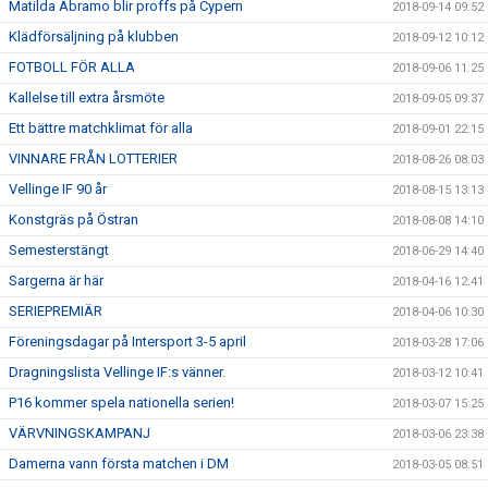
Matilda Abramo blir proffs på Cypern
2018-09-14 09:52
Klädförsäljning på klubben
2018-09-12 10:12
FOTBOLL FÖR ALLA
2018-09-06 11:25
Kallelse till extra årsmöte
2018-09-05 09:37
Ett bättre matchklimat för alla
2018-09-01 22:15
VINNARE FRÅN LOTTERIER
2018-08-26 08:03
Vellinge IF 90 år
2018-08-15 13:13
Konstgräs på Östran
2018-08-08 14:10
Semesterstängt
2018-06-29 14:40
Sargerna är här
2018-04-16 12:41
SERIEPREMIÄR
2018-04-06 10:30
Föreningsdagar på Intersport 3-5 april
2018-03-28 17:06
Dragningslista Vellinge IF:s vänner.
2018-03-12 10:41
P16 kommer spela nationella serien!
2018-03-07 15:25
VÄRVNINGSKAMPANJ
2018-03-06 23:38
Damerna vann första matchen i DM
2018-03-05 08:51