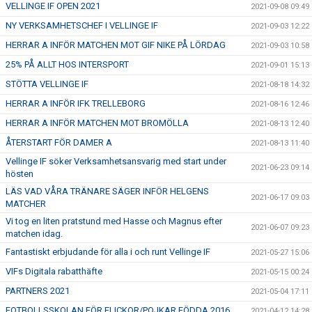
VELLINGE IF OPEN 2021
2021-09-08 09:49
NY VERKSAMHETSCHEF I VELLINGE IF
2021-09-03 12:22
HERRAR A INFÖR MATCHEN MOT GIF NIKE PÅ LÖRDAG
2021-09-03 10:58
25% PÅ ALLT HOS INTERSPORT
2021-09-01 15:13
STÖTTA VELLINGE IF
2021-08-18 14:32
HERRAR A INFÖR IFK TRELLEBORG
2021-08-16 12:46
HERRAR A INFÖR MATCHEN MOT BROMÖLLA
2021-08-13 12:40
ÅTERSTART FÖR DAMER A
2021-08-13 11:40
Vellinge IF söker Verksamhetsansvarig med start under
2021-06-23 09:14
hösten
LÄS VAD VÅRA TRÄNARE SÄGER INFÖR HELGENS
2021-06-17 09:03
MATCHER
Vi tog en liten pratstund med Hasse och Magnus efter
2021-06-07 09:23
matchen idag.
Fantastiskt erbjudande för alla i och runt Vellinge IF
2021-05-27 15:06
VIFs Digitala rabatthäfte
2021-05-15 00:24
PARTNERS 2021
2021-05-04 17:11
FOTBOLLSSKOLAN FÖR FLICKOR/POJKAR FÖDDA 2016
2021-04-12 14:28