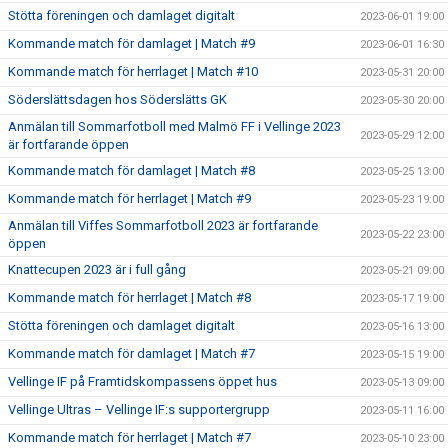
Stötta föreningen och damlaget digitalt
2023-06-01 19:00
Kommande match för damlaget | Match #9
2023-06-01 16:30
Kommande match för herrlaget | Match #10
2023-05-31 20:00
Söderslättsdagen hos Söderslätts GK
2023-05-30 20:00
Anmälan till Sommarfotboll med Malmö FF i Vellinge 2023
2023-05-29 12:00
är fortfarande öppen
Kommande match för damlaget | Match #8
2023-05-25 13:00
Kommande match för herrlaget | Match #9
2023-05-23 19:00
Anmälan till Viffes Sommarfotboll 2023 är fortfarande
2023-05-22 23:00
öppen
Knattecupen 2023 är i full gång
2023-05-21 09:00
Kommande match för herrlaget | Match #8
2023-05-17 19:00
Stötta föreningen och damlaget digitalt
2023-05-16 13:00
Kommande match för damlaget | Match #7
2023-05-15 19:00
Vellinge IF på Framtidskompassens öppet hus
2023-05-13 09:00
Vellinge Ultras – Vellinge IF:s supportergrupp
2023-05-11 16:00
Kommande match för herrlaget | Match #7
2023-05-10 23:00