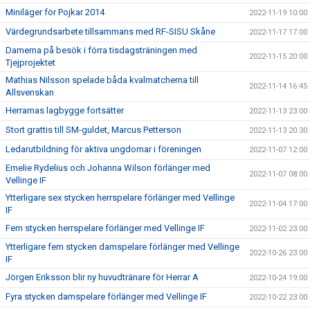
Miniläger för Pojkar 2014
2022-11-19 10:00
Värdegrundsarbete tillsammans med RF-SISU Skåne
2022-11-17 17:00
Damerna på besök i förra tisdagsträningen med
2022-11-15 20:00
Tjejprojektet
Mathias Nilsson spelade båda kvalmatcherna till
2022-11-14 16:45
Allsvenskan
Herrarnas lagbygge fortsätter
2022-11-13 23:00
Stort grattis till SM-guldet, Marcus Petterson
2022-11-13 20:30
Ledarutbildning för aktiva ungdomar i föreningen
2022-11-07 12:00
Emelie Rydelius och Johanna Wilson förlänger med
2022-11-07 08:00
Vellinge IF
Ytterligare sex stycken herrspelare förlänger med Vellinge
2022-11-04 17:00
IF
Fem stycken herrspelare förlänger med Vellinge IF
2022-11-02 23:00
Ytterligare fem stycken damspelare förlänger med Vellinge
2022-10-26 23:00
IF
Jörgen Eriksson blir ny huvudtränare för Herrar A
2022-10-24 19:00
Fyra stycken damspelare förlänger med Vellinge IF
2022-10-22 23:00