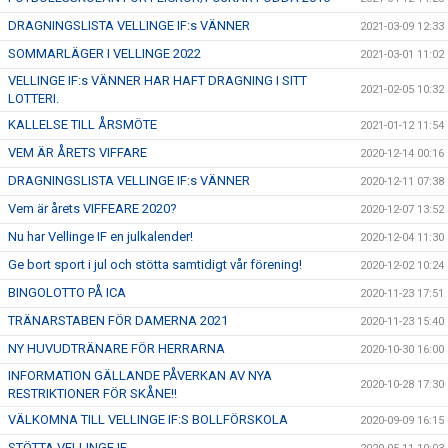
DRAGNINGSLISTA VELLINGE IF:s VÄNNER
2021-03-09 12:33
SOMMARLÄGER I VELLINGE 2022
2021-03-01 11:02
VELLINGE IF:s VÄNNER HAR HAFT DRAGNING I SITT
2021-02-05 10:32
LOTTERI.
KALLELSE TILL ÅRSMÖTE
2021-01-12 11:54
VEM ÄR ÅRETS VIFFARE
2020-12-14 00:16
DRAGNINGSLISTA VELLINGE IF:s VÄNNER
2020-12-11 07:38
Vem är årets VIFFEARE 2020?
2020-12-07 13:52
Nu har Vellinge IF en julkalender!
2020-12-04 11:30
Ge bort sport i jul och stötta samtidigt vår förening!
2020-12-02 10:24
BINGOLOTTO PÅ ICA
2020-11-23 17:51
TRÄNARSTABEN FÖR DAMERNA 2021
2020-11-23 15:40
NY HUVUDTRÄNARE FÖR HERRARNA
2020-10-30 16:00
INFORMATION GÄLLANDE PÅVERKAN AV NYA
2020-10-28 17:30
RESTRIKTIONER FÖR SKÅNE!!
VÄLKOMNA TILL VELLINGE IF:S BOLLFÖRSKOLA
2020-09-09 16:15
STÖTTA VELLINGE IF