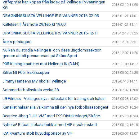
Viffeprylar kan köpas från kiosk på Vellinge IP/Vanningen
2016-02-10 11:58
KG
DRAGNINGSLISTA VELLINGE IF:S VÄNNER 2016-02-05
2016-01-21 14:01
Kallelse till Årsmöte 29/feb kl 19.00
2016-01-21 13:11
DRAGNINGSLISTA VELLINGE IF:S VÄNNER 2015-12-11
2015-12-17 09:25
Årets pristagare
2015-12-14 09:51
Nu kan du stödja Vellinge IF och dess ungdomssektion
2015-12-07 11:26
genom att bli prenumerant på SkåneSport
P05 träningsmatcher mot Hellerup IK (DAN)
2015-11-09 14:17
Silver till P05 i Eskilscupen
2015-08-02 21:38
Jimmy Hansens MV skola i Vellinge
2015-07-10 14:11
Sommarfotbollsskola vecka 28
2015-07-07 13:00
L9 Fitness - Vellinges nya möteplats för träning och hälsa!
2015-05-28 12:02
Kansliet hälsar alla välkomna till den nya fotbollssäsongen!
2015-05-21 16:24
Beatrice Jihag "Lilla VM” med F99 Distriktslaget/Skåne
2015-05-18 10:33
Nyheter! Rabatt i lokala butiker med VIF medlemskort
2015-05-12 16:18
ICA Kvantum stolt huvudsponsor av VIF
2015-05-07 12:07