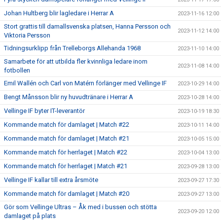
Johan Hultberg blir lagledare i Herrar A
2023-11-16 12:00
Stort grattis till damallsvenska platsen, Hanna Persson och
2023-11-12 14:00
Viktoria Persson
Tidningsurklipp från Trelleborgs Allehanda 1968
2023-11-10 14:00
Samarbete för att utbilda fler kvinnliga ledare inom
2023-11-08 14:00
fotbollen
Emil Wallén och Carl von Matérn förlänger med Vellinge IF
2023-10-29 14:00
Bengt Månsson blir ny huvudtränare i Herrar A
2023-10-28 14:00
Vellinge IF byter IT-leverantör
2023-10-19 18:30
Kommande match för damlaget | Match #22
2023-10-11 14:00
Kommande match för damlaget | Match #21
2023-10-05 15:00
Kommande match för herrlaget | Match #22
2023-10-04 13:00
Kommande match för herrlaget | Match #21
2023-09-28 13:00
Vellinge IF kallar till extra årsmöte
2023-09-27 17:30
Kommande match för damlaget | Match #20
2023-09-27 13:00
Gör som Vellinge Ultras – Åk med i bussen och stötta
2023-09-20 12:00
damlaget på plats