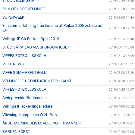
STÖD VELLINGE IF
2019-10-29 13:38
RUN OF HOPE VELLINGE
2019-09-10 15:39
SUPERWEEK
2019-09-09 14:44
En sammanfattning från ledarna till Pojkar 2005 och deras
2019-06-20 12:29
vår.
Vellinge IF Gå-Fotboll Open 2019
2019-06-14 08:48
STÖD VÅRA LAG VIA SPONSORHUSET
2019-05-17 15:00
VIFFES FOTBOLLSSKOLA
2019-05-13 16:09
VIFFE NEWS
2019-05-07 16:11
VIFFE SOMMARFOTBOLL
2019-05-02 15:26
VELLINGE IF + GENERATION PEP = SANT
2019-04-30 09:02
VIFFES FOTBOLLSSKOLA
2019-04-25 10:07
Seriepremiär för damerna
2019-04-12 10:27
Vellinge IF söker unga ledare
2019-04-09 08:32
Värvningskampanjen WIN - WIN
2019-03-17 01:27
ÅRSDRAGNINGSLISTA VELLING IF:s VÄNNER
2019-03-10 07:27
BARNEN FÖRST
2019-02-28 17:03