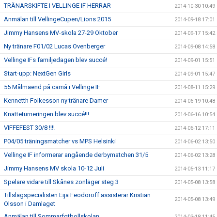
TRÄNARSKIFTE I VELLINGE IF HERRAR
2014-10-30 10:49
Anmälan till VellingeCupen/Lions 2015
2014-09-18 17:01
Jimmy Hansens MV-skola 27-29 Oktober
2014-09-17 15:42
Ny tränare F01/02 Lucas Ovenberger
2014-09-08 14:58
Vellinge IFs familjedagen blev succé!
2014-09-01 15:51
Start-upp: NextGen Girls
2014-09-01 15:47
55 Målmaend på camå i Vellinge IF
2014-08-11 15:29
Kennetth Folkesson ny tränare Damer
2014-06-19 10:48
Knatteturneringen blev succé!!!
2014-06-16 10:54
VIFFEFEST 30/8 !!!!
2014-06-12 17:11
P04/05 träningsmatcher vs MPS Helsinki
2014-06-02 13:50
Vellinge IF informerar angående derbymatchen 31/5
2014-06-02 13:28
Jimmy Hansens MV skola 10-12 Juli
2014-05-13 11:17
Spelare vidare till Skånes zonläger steg 3
2014-05-08 13:58
Tillslagspecialisten Eija Feodoroff assisterar Kristian
2014-05-08 13:49
Olsson i Damlaget
Anmälan till Sommarfotbollskolan
2014-03-18 11:45