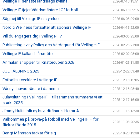
Vellinge IF senaste landslags kvinna.
2026-07-13 13:51
Vellinge IF tjejer Världsmästare i Gåfotboll
2026-06-18 09:15
Säg hej till Vellinge IF:s styrelse
2026-06-03 09:00
Nordic Wellness fortsätter att sponsra Vellinge IF
2026-04-13 22:00
Vill du engagera dig i Vellinge IF?
2026-03-05 23:00
Publicering av ny Policy och Värdegrund för Vellinge IF
2026-02-26 21:00
Vellinge IF kallar till årsmöte
2026-02-02 08:00
Anmälan är öppen till Knattecupen 2026
2026-01-23 11:55
JULHÄLSNING 2025
2025-12-22 09:48
Fotbollsutvecklare i Vellinge IF
2025-12-18 15:05
Vår nya huvudtränare i damerna
2025-12-18 08:40
Julavslutning i Vellinge IF – tillsammans summerar vi ett
2025-12-17 16:00
starkt 2025
Jimmy Hultin blir ny huvudtränare i Herrar A
2025-11-15 13:30
Välkommen på prova-på fotboll med Vellinge IF – för
2025-11-03 20:35
flickor födda 2015
Bengt Månsson tackar för sig
2025-10-28 19:30