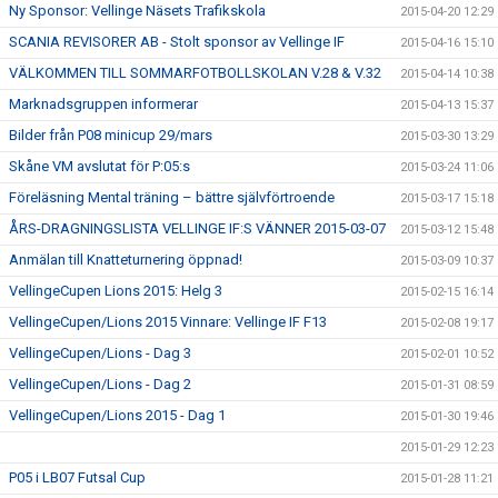
Ny Sponsor: Vellinge Näsets Trafikskola
2015-04-20 12:29
SCANIA REVISORER AB - Stolt sponsor av Vellinge IF
2015-04-16 15:10
VÄLKOMMEN TILL SOMMARFOTBOLLSKOLAN V.28 & V.32
2015-04-14 10:38
Marknadsgruppen informerar
2015-04-13 15:37
Bilder från P08 minicup 29/mars
2015-03-30 13:29
Skåne VM avslutat för P:05:s
2015-03-24 11:06
Föreläsning Mental träning – bättre självförtroende
2015-03-17 15:18
ÅRS-DRAGNINGSLISTA VELLINGE IF:S VÄNNER 2015-03-07
2015-03-12 15:48
Anmälan till Knatteturnering öppnad!
2015-03-09 10:37
VellingeCupen Lions 2015: Helg 3
2015-02-15 16:14
VellingeCupen/Lions 2015 Vinnare: Vellinge IF F13
2015-02-08 19:17
VellingeCupen/Lions - Dag 3
2015-02-01 10:52
VellingeCupen/Lions - Dag 2
2015-01-31 08:59
VellingeCupen/Lions 2015 - Dag 1
2015-01-30 19:46
2015-01-29 12:23
P05 i LB07 Futsal Cup
2015-01-28 11:21