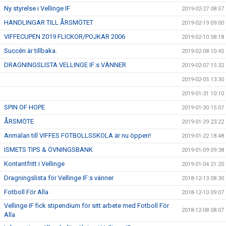
Ny styrelse i Vellinge IF
2019-02-27 08:57
HANDLINGAR TILL ÅRSMÖTET
2019-02-19 09:00
VIFFECUPEN 2019 FLICKOR/POJKAR 2006
2019-02-10 08:18
Succén är tillbaka.
2019-02-08 10:45
DRAGNINGSLISTA VELLINGE IF:s VÄNNER
2019-02-07 15:32
2019-02-05 13:30
2019-01-31 10:10
SPIN OF HOPE
2019-01-30 15:07
ÅRSMÖTE
2019-01-29 23:22
Anmälan till VIFFES FOTBOLLSSKOLA är nu öppen!
2019-01-22 18:48
ISMETS TIPS & ÖVNINGSBANK
2019-01-09 09:38
Kontantfritt i Vellinge
2019-01-04 21:20
Dragningslista för Vellinge IF:s vänner
2018-12-13 08:30
Fotboll För Alla
2018-12-10 09:07
Vellinge IF fick stipendium för sitt arbete med Fotboll För
2018-12-08 08:07
Alla