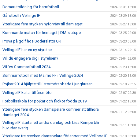
Domarutbildning för barnfotboll
2024-03-31 18:00
Gåfotboll i Vellinge IF
2024-03-29 18:00
Ytterligare fem stycken nyförvärv till damlaget
2024-03-27 18:00
Kommande match för herrlaget | DM-slutspel
2024-03-25 22:00
Prova på golf hos Söderslätts GK
2024-03-23 08:00
Vellinge IF har en ny styrelse
2024-03-14 22:15
Vill du engagera dig i styrelsen?
2024-03-04 22:00
Viffes Sommarfotboll 2024
2024-02-23 18:00
Sommarfotboll med Malmö FF i Vellinge 2024
2024-02-20 18:00
Pojkar 2014 hjälpte till i stormdrabbade Ljunghusen
2024-02-18 23:15
Vellinge IF kallar till årsmöte
2024-02-07 22:30
Fotbollsskola för pojkar och flickor födda 2019
2024-01-22 18:00
Ytterligare fem stycken damspelare kommer att tillhöra
2024-01-12 08:00
damlaget 2024
Vellinge IF startar ett andra damlag och Lisa Kempe blir
2024-01-11 10:00
huvudansvarig
Ytterligare tre stycken damspelare förlänger med Vellinge IF
2024-01-10 08:00