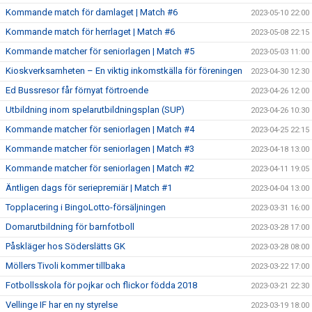
Kommande match för damlaget | Match #6
2023-05-10 22:00
Kommande match för herrlaget | Match #6
2023-05-08 22:15
Kommande matcher för seniorlagen | Match #5
2023-05-03 11:00
Kioskverksamheten – En viktig inkomstkälla för föreningen
2023-04-30 12:30
Ed Bussresor får förnyat förtroende
2023-04-26 12:00
Utbildning inom spelarutbildningsplan (SUP)
2023-04-26 10:30
Kommande matcher för seniorlagen | Match #4
2023-04-25 22:15
Kommande matcher för seniorlagen | Match #3
2023-04-18 13:00
Kommande matcher för seniorlagen | Match #2
2023-04-11 19:05
Äntligen dags för seriepremiär | Match #1
2023-04-04 13:00
Topplacering i BingoLotto-försäljningen
2023-03-31 16:00
Domarutbildning för barnfotboll
2023-03-28 17:00
Påskläger hos Söderslätts GK
2023-03-28 08:00
Möllers Tivoli kommer tillbaka
2023-03-22 17:00
Fotbollsskola för pojkar och flickor födda 2018
2023-03-21 22:30
Vellinge IF har en ny styrelse
2023-03-19 18:00