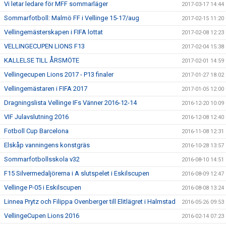
Vi letar ledare för MFF sommarläger
2017-03-17 14:44
Sommarfotboll: Malmö FF i Vellinge 15-17/aug
2017-02-15 11:20
Vellingemästerskapen i FIFA lottat
2017-02-08 12:23
VELLINGECUPEN LIONS F13
2017-02-04 15:38
KALLELSE TILL ÅRSMÖTE
2017-02-01 14:59
Vellingecupen Lions 2017 - P13 finaler
2017-01-27 18:02
Vellingemästaren i FIFA 2017
2017-01-05 12:00
Dragningslista Vellinge IFs Vänner 2016-12-14
2016-12-20 10:09
VIF Julavslutning 2016
2016-12-08 12:40
Fotboll Cup Barcelona
2016-11-08 12:31
Elskåp vanningens konstgräs
2016-10-28 13:57
Sommarfotbollsskola v32
2016-08-10 14:51
F15 Silvermedaljörerna i A slutspelet i Eskilscupen
2016-08-09 12:47
Vellinge P-05 i Eskilscupen
2016-08-08 13:24
Linnea Prytz och Filippa Ovenberger till Elitlägret i Halmstad
2016-05-26 09:53
VellingeCupen Lions 2016
2016-02-14 07:23