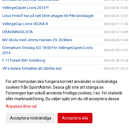
VellingeCupen Lions 2014 !!!
2014-02-26 14:20
Linus Fridolf har på nytt blivit uttagen till P96-landslaget
2014-02-25 12:57
VellingeCup Lions VECKA 8
2014-02-17 11:33
DRAGNINGSLISTA
2014-02-12 12:09
MV Skola med Jimmy Hansen 29.-30.Mars
2014-02-03 14:43
Domarkurs Onsdag 5/2 18:00 För VellingeCupen/Lions
2014-01-29 17:07
2014
F 17 Futsal SM i Göteborg
2014-01-28 13:18
VIFs ledare fortsätter att utbilda sig!
2014-01-27 14:12
Kurs: Målvaktsspel/Träningslära Bas 1
2014-01-27 13:52
För att hemsidan ska fungera korrekt använder vi nödvändiga
KALLELSE TILL ÅRSMÖTE 27/2 kl 18:00
2014-01-20 15:53
cookies från SportAdmin. Dessa går inte att stänga av.
Bareko Sport avtal avbrutet
Föreningen kan också använda frivilliga cookies, t.ex. för statistik
2014-01-15 14:21
eller marknadsföring. Du väljer själv om du vill acceptera dessa.
Årets pristagare 2014
2013-12-10 12:04
Anpassa dina val
Julfest i Vellinge Gästis för alla fantastiska VIF ledare!
2013-12-09 15:59
Vellinge F17 tvåa i Futsal DM
2013-12-09 10:07
Acceptera nödvändiga
Acceptera alla
VIFs Julavslutning i Södervångshallen 4/12
2013-12-05 09:25