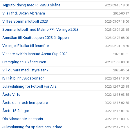
Tejputbildning med RF-SISU Skåne
2023-03-18 18:00
Vila i frid, Sixten Abraham
2023-03-17
Viffes Sommarfotboll 2023
2023-03-07 18:00
Sommarfotboll med Malmö FF i Vellinge 2023
2023-03-04 23:15
Anmälan till Knattecupen 2023 är öppen
2023-02-27 08:00
Vellinge IF kallar till årsmöte
2023-02-01 18:30
Vinnare av Kristianstad Arena Cup 2023
2023-01-31
Framgångar i Skånecupen
2023-01-09 08:00
Vill du vara med i styrelsen?
2023-01-04
IS Plåt blir huvudsponsor
2022-12-19 18:00
Julavslutning för Fotboll För Alla
2022-12-17 23:15
Årets Viffe
2022-12-13 03:55
Årets dam- och herrspelare
2022-12-13 02:55
Årets 15-åringar
2022-12-13 01:55
Ola Nilssons Minnespris
2022-12-13 00:55
Julavslutning för spelare och ledare
2022-12-12 23:55