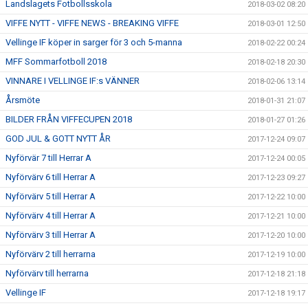
Landslagets Fotbollsskola
2018-03-02 08:20
VIFFE NYTT - VIFFE NEWS - BREAKING VIFFE
2018-03-01 12:50
Vellinge IF köper in sarger för 3 och 5-manna
2018-02-22 00:24
MFF Sommarfotboll 2018
2018-02-18 20:30
VINNARE I VELLINGE IF:s VÄNNER
2018-02-06 13:14
Årsmöte
2018-01-31 21:07
BILDER FRÅN VIFFECUPEN 2018
2018-01-27 01:26
GOD JUL & GOTT NYTT ÅR
2017-12-24 09:07
Nyförvär 7 till Herrar A
2017-12-24 00:05
Nyförvärv 6 till Herrar A
2017-12-23 09:27
Nyförvärv 5 till Herrar A
2017-12-22 10:00
Nyförvärv 4 till Herrar A
2017-12-21 10:00
Nyförvärv 3 till Herrar A
2017-12-20 10:00
Nyförvärv 2 till herrarna
2017-12-19 10:00
Nyförvärv till herrarna
2017-12-18 21:18
Vellinge IF
2017-12-18 19:17