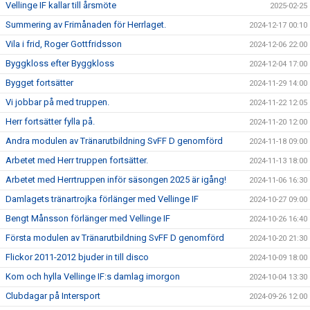
Vellinge IF kallar till årsmöte
2025-02-25
Summering av Frimånaden för Herrlaget.
2024-12-17 00:10
Vila i frid, Roger Gottfridsson
2024-12-06 22:00
Byggkloss efter Byggkloss
2024-12-04 17:00
Bygget fortsätter
2024-11-29 14:00
Vi jobbar på med truppen.
2024-11-22 12:05
Herr fortsätter fylla på.
2024-11-20 12:00
Andra modulen av Tränarutbildning SvFF D genomförd
2024-11-18 09:00
Arbetet med Herr truppen fortsätter.
2024-11-13 18:00
Arbetet med Herrtruppen inför säsongen 2025 är igång!
2024-11-06 16:30
Damlagets tränartrojka förlänger med Vellinge IF
2024-10-27 09:00
Bengt Månsson förlänger med Vellinge IF
2024-10-26 16:40
Första modulen av Tränarutbildning SvFF D genomförd
2024-10-20 21:30
Flickor 2011-2012 bjuder in till disco
2024-10-09 18:00
Kom och hylla Vellinge IF:s damlag imorgon
2024-10-04 13:30
Clubdagar på Intersport
2024-09-26 12:00