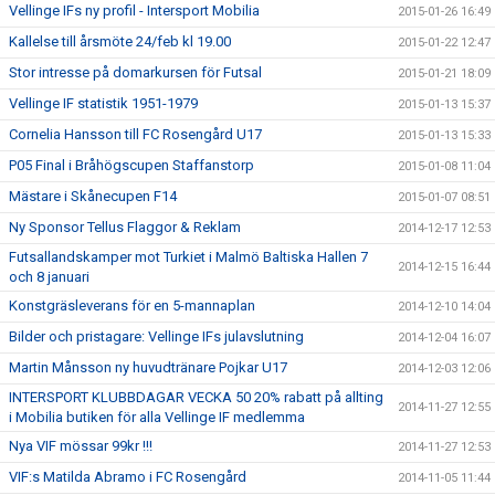
Vellinge IFs ny profil - Intersport Mobilia
2015-01-26 16:49
Kallelse till årsmöte 24/feb kl 19.00
2015-01-22 12:47
Stor intresse på domarkursen för Futsal
2015-01-21 18:09
Vellinge IF statistik 1951-1979
2015-01-13 15:37
Cornelia Hansson till FC Rosengård U17
2015-01-13 15:33
P05 Final i Bråhögscupen Staffanstorp
2015-01-08 11:04
Mästare i Skånecupen F14
2015-01-07 08:51
Ny Sponsor Tellus Flaggor & Reklam
2014-12-17 12:53
Futsallandskamper mot Turkiet i Malmö Baltiska Hallen 7
2014-12-15 16:44
och 8 januari
Konstgräsleverans för en 5-mannaplan
2014-12-10 14:04
Bilder och pristagare: Vellinge IFs julavslutning
2014-12-04 16:07
Martin Månsson ny huvudtränare Pojkar U17
2014-12-03 12:06
INTERSPORT KLUBBDAGAR VECKA 50 20% rabatt på allting
2014-11-27 12:55
i Mobilia butiken för alla Vellinge IF medlemma
Nya VIF mössar 99kr !!!
2014-11-27 12:53
VIF:s Matilda Abramo i FC Rosengård
2014-11-05 11:44