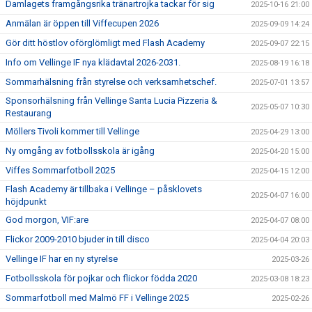
Damlagets framgångsrika tränartrojka tackar för sig
2025-10-16 21:00
Anmälan är öppen till Viffecupen 2026
2025-09-09 14:24
Gör ditt höstlov oförglömligt med Flash Academy
2025-09-07 22:15
Info om Vellinge IF nya klädavtal 2026-2031.
2025-08-19 16:18
Sommarhälsning från styrelse och verksamhetschef.
2025-07-01 13:57
Sponsorhälsning från Vellinge Santa Lucia Pizzeria &
2025-05-07 10:30
Restaurang
Möllers Tivoli kommer till Vellinge
2025-04-29 13:00
Ny omgång av fotbollsskola är igång
2025-04-20 15:00
Viffes Sommarfotboll 2025
2025-04-15 12:00
Flash Academy är tillbaka i Vellinge – påsklovets
2025-04-07 16:00
höjdpunkt
God morgon, VIF:are
2025-04-07 08:00
Flickor 2009-2010 bjuder in till disco
2025-04-04 20:03
Vellinge IF har en ny styrelse
2025-03-26
Fotbollsskola för pojkar och flickor födda 2020
2025-03-08 18:23
Sommarfotboll med Malmö FF i Vellinge 2025
2025-02-26