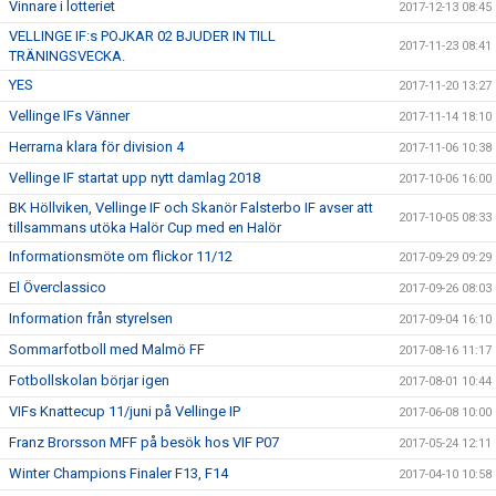
Vinnare i lotteriet
2017-12-13 08:45
VELLINGE IF:s POJKAR 02 BJUDER IN TILL
2017-11-23 08:41
TRÄNINGSVECKA.
YES
2017-11-20 13:27
Vellinge IFs Vänner
2017-11-14 18:10
Herrarna klara för division 4
2017-11-06 10:38
Vellinge IF startat upp nytt damlag 2018
2017-10-06 16:00
BK Höllviken, Vellinge IF och Skanör Falsterbo IF avser att
2017-10-05 08:33
tillsammans utöka Halör Cup med en Halör
Informationsmöte om flickor 11/12
2017-09-29 09:29
El Överclassico
2017-09-26 08:03
Information från styrelsen
2017-09-04 16:10
Sommarfotboll med Malmö FF
2017-08-16 11:17
Fotbollskolan börjar igen
2017-08-01 10:44
VIFs Knattecup 11/juni på Vellinge IP
2017-06-08 10:00
Franz Brorsson MFF på besök hos VIF P07
2017-05-24 12:11
Winter Champions Finaler F13, F14
2017-04-10 10:58