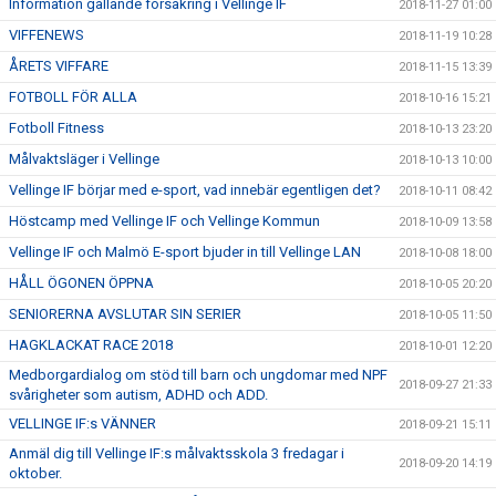
Information gällande försäkring i Vellinge IF
2018-11-27 01:00
VIFFENEWS
2018-11-19 10:28
ÅRETS VIFFARE
2018-11-15 13:39
FOTBOLL FÖR ALLA
2018-10-16 15:21
Fotboll Fitness
2018-10-13 23:20
Målvaktsläger i Vellinge
2018-10-13 10:00
Vellinge IF börjar med e-sport, vad innebär egentligen det?
2018-10-11 08:42
Höstcamp med Vellinge IF och Vellinge Kommun
2018-10-09 13:58
Vellinge IF och Malmö E-sport bjuder in till Vellinge LAN
2018-10-08 18:00
HÅLL ÖGONEN ÖPPNA
2018-10-05 20:20
SENIORERNA AVSLUTAR SIN SERIER
2018-10-05 11:50
HAGKLACKAT RACE 2018
2018-10-01 12:20
Medborgardialog om stöd till barn och ungdomar med NPF
2018-09-27 21:33
svårigheter som autism, ADHD och ADD.
VELLINGE IF:s VÄNNER
2018-09-21 15:11
Anmäl dig till Vellinge IF:s målvaktsskola 3 fredagar i
2018-09-20 14:19
oktober.