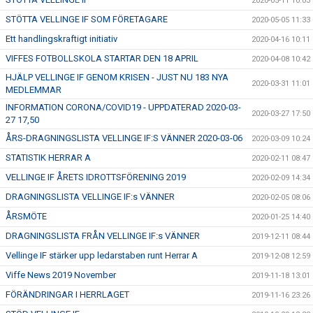
2020-05-11 10:03
STÖTTA VELLINGE IF SOM FÖRETAGARE
2020-05-05 11:33
Ett handlingskraftigt initiativ
2020-04-16 10:11
VIFFES FOTBOLLSKOLA STARTAR DEN 18 APRIL
2020-04-08 10:42
HJÄLP VELLINGE IF GENOM KRISEN - JUST NU 183 NYA
2020-03-31 11:01
MEDLEMMAR
INFORMATION CORONA/COVID19 - UPPDATERAD 2020-03-
2020-03-27 17:50
27 17,50
ÅRS-DRAGNINGSLISTA VELLINGE IF:S VÄNNER 2020-03-06
2020-03-09 10:24
STATISTIK HERRAR A
2020-02-11 08:47
VELLINGE IF ÅRETS IDROTTSFÖRENING 2019
2020-02-09 14:34
DRAGNINGSLISTA VELLINGE IF:s VÄNNER
2020-02-05 08:06
ÅRSMÖTE
2020-01-25 14:40
DRAGNINGSLISTA FRÅN VELLINGE IF:s VÄNNER
2019-12-11 08:44
Vellinge IF stärker upp ledarstaben runt Herrar A
2019-12-08 12:59
Viffe News 2019 November
2019-11-18 13:01
FÖRÄNDRINGAR I HERRLAGET
2019-11-16 23:26