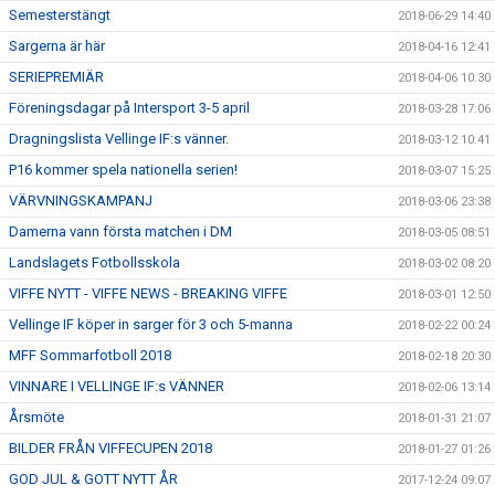
Semesterstängt
2018-06-29 14:40
Sargerna är här
2018-04-16 12:41
SERIEPREMIÄR
2018-04-06 10:30
Föreningsdagar på Intersport 3-5 april
2018-03-28 17:06
Dragningslista Vellinge IF:s vänner.
2018-03-12 10:41
P16 kommer spela nationella serien!
2018-03-07 15:25
VÄRVNINGSKAMPANJ
2018-03-06 23:38
Damerna vann första matchen i DM
2018-03-05 08:51
Landslagets Fotbollsskola
2018-03-02 08:20
VIFFE NYTT - VIFFE NEWS - BREAKING VIFFE
2018-03-01 12:50
Vellinge IF köper in sarger för 3 och 5-manna
2018-02-22 00:24
MFF Sommarfotboll 2018
2018-02-18 20:30
VINNARE I VELLINGE IF:s VÄNNER
2018-02-06 13:14
Årsmöte
2018-01-31 21:07
BILDER FRÅN VIFFECUPEN 2018
2018-01-27 01:26
GOD JUL & GOTT NYTT ÅR
2017-12-24 09:07