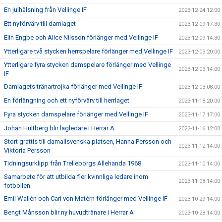
En julhälsning från Vellinge IF
2023-12-24 12:00
Ett nyförvärv till damlaget
2023-12-09 17:30
Elin Engbe och Alice Nilsson förlänger med Vellinge IF
2023-12-09 14:30
Ytterligare två stycken herrspelare förlänger med Vellinge IF
2023-12-03 20:00
Ytterligare fyra stycken damspelare förlänger med Vellinge
2023-12-03 14:00
IF
Damlagets tränartrojka förlänger med Vellinge IF
2023-12-03 08:00
En förlängning och ett nyförvärv till herrlaget
2023-11-18 20:00
Fyra stycken damspelare förlänger med Vellinge IF
2023-11-17 17:00
Johan Hultberg blir lagledare i Herrar A
2023-11-16 12:00
Stort grattis till damallsvenska platsen, Hanna Persson och
2023-11-12 14:00
Viktoria Persson
Tidningsurklipp från Trelleborgs Allehanda 1968
2023-11-10 14:00
Samarbete för att utbilda fler kvinnliga ledare inom
2023-11-08 14:00
fotbollen
Emil Wallén och Carl von Matérn förlänger med Vellinge IF
2023-10-29 14:00
Bengt Månsson blir ny huvudtränare i Herrar A
2023-10-28 14:00