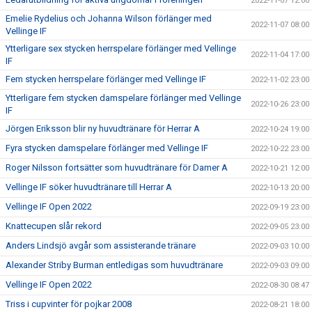
2022-11-07 12:00
Emelie Rydelius och Johanna Wilson förlänger med
2022-11-07 08:00
Vellinge IF
Ytterligare sex stycken herrspelare förlänger med Vellinge
2022-11-04 17:00
IF
Fem stycken herrspelare förlänger med Vellinge IF
2022-11-02 23:00
Ytterligare fem stycken damspelare förlänger med Vellinge
2022-10-26 23:00
IF
Jörgen Eriksson blir ny huvudtränare för Herrar A
2022-10-24 19:00
Fyra stycken damspelare förlänger med Vellinge IF
2022-10-22 23:00
Roger Nilsson fortsätter som huvudtränare för Damer A
2022-10-21 12:00
Vellinge IF söker huvudtränare till Herrar A
2022-10-13 20:00
Vellinge IF Open 2022
2022-09-19 23:00
Knattecupen slår rekord
2022-09-05 23:00
Anders Lindsjö avgår som assisterande tränare
2022-09-03 10:00
Alexander Striby Burman entledigas som huvudtränare
2022-09-03 09:00
Vellinge IF Open 2022
2022-08-30 08:47
Triss i cupvinter för pojkar 2008
2022-08-21 18:00