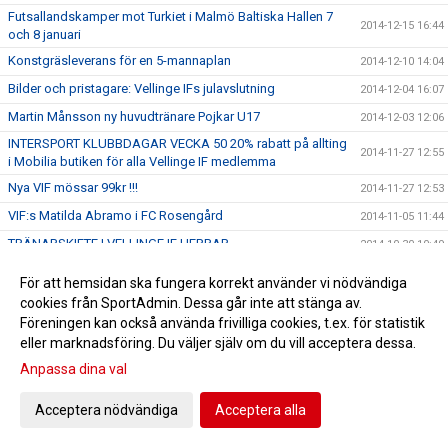
Futsallandskamper mot Turkiet i Malmö Baltiska Hallen 7
2014-12-15 16:44
och 8 januari
Konstgräsleverans för en 5-mannaplan
2014-12-10 14:04
Bilder och pristagare: Vellinge IFs julavslutning
2014-12-04 16:07
Martin Månsson ny huvudtränare Pojkar U17
2014-12-03 12:06
INTERSPORT KLUBBDAGAR VECKA 50 20% rabatt på allting
2014-11-27 12:55
i Mobilia butiken för alla Vellinge IF medlemma
Nya VIF mössar 99kr !!!
2014-11-27 12:53
VIF:s Matilda Abramo i FC Rosengård
2014-11-05 11:44
TRÄNARSKIFTE I VELLINGE IF HERRAR
2014-10-30 10:49
Anmälan till VellingeCupen/Lions 2015
2014-09-18 17:01
För att hemsidan ska fungera korrekt använder vi nödvändiga
Jimmy Hansens MV-skola 27-29 Oktober
2014-09-17 15:42
cookies från SportAdmin. Dessa går inte att stänga av.
Föreningen kan också använda frivilliga cookies, t.ex. för statistik
Ny tränare F01/02 Lucas Ovenberger
2014-09-08 14:58
eller marknadsföring. Du väljer själv om du vill acceptera dessa.
Vellinge IFs familjedagen blev succé!
2014-09-01 15:51
Anpassa dina val
Start-upp: NextGen Girls
2014-09-01 15:47
Acceptera nödvändiga
Acceptera alla
55 Målmaend på camå i Vellinge IF
2014-08-11 15:29
Kennetth Folkesson ny tränare Damer
2014-06-19 10:48