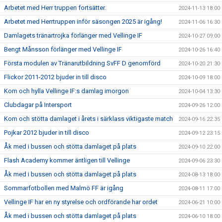
Arbetet med Herr truppen fortsätter.
2024-11-13 18:00
Arbetet med Herrtruppen inför säsongen 2025 är igång!
2024-11-06 16:30
Damlagets tränartrojka förlänger med Vellinge IF
2024-10-27 09:00
Bengt Månsson förlänger med Vellinge IF
2024-10-26 16:40
Första modulen av Tränarutbildning SvFF D genomförd
2024-10-20 21:30
Flickor 2011-2012 bjuder in till disco
2024-10-09 18:00
Kom och hylla Vellinge IF:s damlag imorgon
2024-10-04 13:30
Clubdagar på Intersport
2024-09-26 12:00
Kom och stötta damlaget i årets i särklass viktigaste match
2024-09-16 22:35
Pojkar 2012 bjuder in till disco
2024-09-12 23:15
Åk med i bussen och stötta damlaget på plats
2024-09-10 22:00
Flash Academy kommer äntligen till Vellinge
2024-09-06 23:30
Åk med i bussen och stötta damlaget på plats
2024-08-13 18:00
Sommarfotbollen med Malmö FF är igång
2024-08-11 17:00
Vellinge IF har en ny styrelse och ordförande har ordet
2024-06-21 10:00
Åk med i bussen och stötta damlaget på plats
2024-06-10 18:00