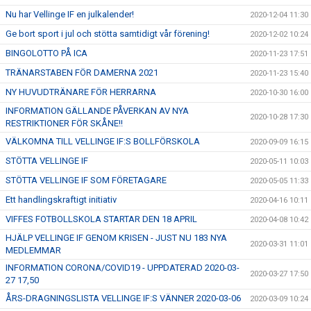
Nu har Vellinge IF en julkalender!
2020-12-04 11:30
Ge bort sport i jul och stötta samtidigt vår förening!
2020-12-02 10:24
BINGOLOTTO PÅ ICA
2020-11-23 17:51
TRÄNARSTABEN FÖR DAMERNA 2021
2020-11-23 15:40
NY HUVUDTRÄNARE FÖR HERRARNA
2020-10-30 16:00
INFORMATION GÄLLANDE PÅVERKAN AV NYA
2020-10-28 17:30
RESTRIKTIONER FÖR SKÅNE!!
VÄLKOMNA TILL VELLINGE IF:S BOLLFÖRSKOLA
2020-09-09 16:15
STÖTTA VELLINGE IF
2020-05-11 10:03
STÖTTA VELLINGE IF SOM FÖRETAGARE
2020-05-05 11:33
Ett handlingskraftigt initiativ
2020-04-16 10:11
VIFFES FOTBOLLSKOLA STARTAR DEN 18 APRIL
2020-04-08 10:42
HJÄLP VELLINGE IF GENOM KRISEN - JUST NU 183 NYA
2020-03-31 11:01
MEDLEMMAR
INFORMATION CORONA/COVID19 - UPPDATERAD 2020-03-
2020-03-27 17:50
27 17,50
ÅRS-DRAGNINGSLISTA VELLINGE IF:S VÄNNER 2020-03-06
2020-03-09 10:24