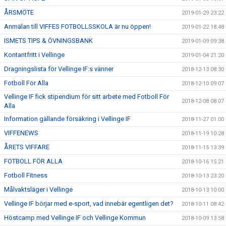
ÅRSMÖTE
2019-01-29 23:22
Anmälan till VIFFES FOTBOLLSSKOLA är nu öppen!
2019-01-22 18:48
ISMETS TIPS & ÖVNINGSBANK
2019-01-09 09:38
Kontantfritt i Vellinge
2019-01-04 21:20
Dragningslista för Vellinge IF:s vänner
2018-12-13 08:30
Fotboll För Alla
2018-12-10 09:07
Vellinge IF fick stipendium för sitt arbete med Fotboll För
2018-12-08 08:07
Alla
Information gällande försäkring i Vellinge IF
2018-11-27 01:00
VIFFENEWS
2018-11-19 10:28
ÅRETS VIFFARE
2018-11-15 13:39
FOTBOLL FÖR ALLA
2018-10-16 15:21
Fotboll Fitness
2018-10-13 23:20
Målvaktsläger i Vellinge
2018-10-13 10:00
Vellinge IF börjar med e-sport, vad innebär egentligen det?
2018-10-11 08:42
Höstcamp med Vellinge IF och Vellinge Kommun
2018-10-09 13:58