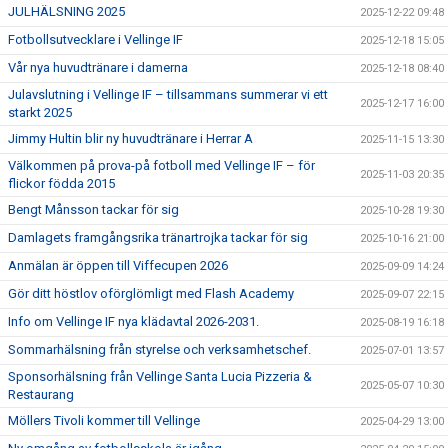
JULHÄLSNING 2025
2025-12-22 09:48
Fotbollsutvecklare i Vellinge IF
2025-12-18 15:05
Vår nya huvudtränare i damerna
2025-12-18 08:40
Julavslutning i Vellinge IF – tillsammans summerar vi ett
2025-12-17 16:00
starkt 2025
Jimmy Hultin blir ny huvudtränare i Herrar A
2025-11-15 13:30
Välkommen på prova-på fotboll med Vellinge IF – för
2025-11-03 20:35
flickor födda 2015
Bengt Månsson tackar för sig
2025-10-28 19:30
Damlagets framgångsrika tränartrojka tackar för sig
2025-10-16 21:00
Anmälan är öppen till Viffecupen 2026
2025-09-09 14:24
Gör ditt höstlov oförglömligt med Flash Academy
2025-09-07 22:15
Info om Vellinge IF nya klädavtal 2026-2031.
2025-08-19 16:18
Sommarhälsning från styrelse och verksamhetschef.
2025-07-01 13:57
Sponsorhälsning från Vellinge Santa Lucia Pizzeria &
2025-05-07 10:30
Restaurang
Möllers Tivoli kommer till Vellinge
2025-04-29 13:00