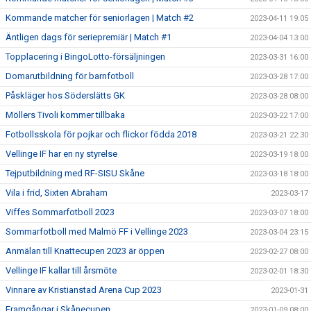
Kommande matcher för seniorlagen | Match #2
2023-04-11 19:05
Äntligen dags för seriepremiär | Match #1
2023-04-04 13:00
Topplacering i BingoLotto-försäljningen
2023-03-31 16:00
Domarutbildning för barnfotboll
2023-03-28 17:00
Påskläger hos Söderslätts GK
2023-03-28 08:00
Möllers Tivoli kommer tillbaka
2023-03-22 17:00
Fotbollsskola för pojkar och flickor födda 2018
2023-03-21 22:30
Vellinge IF har en ny styrelse
2023-03-19 18:00
Tejputbildning med RF-SISU Skåne
2023-03-18 18:00
Vila i frid, Sixten Abraham
2023-03-17
Viffes Sommarfotboll 2023
2023-03-07 18:00
Sommarfotboll med Malmö FF i Vellinge 2023
2023-03-04 23:15
Anmälan till Knattecupen 2023 är öppen
2023-02-27 08:00
Vellinge IF kallar till årsmöte
2023-02-01 18:30
Vinnare av Kristianstad Arena Cup 2023
2023-01-31
Framgångar i Skånecupen
2023-01-09 08:00