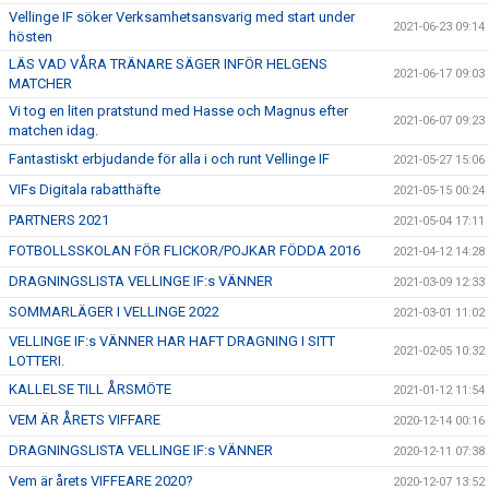
Vellinge IF söker Verksamhetsansvarig med start under
2021-06-23 09:14
hösten
LÄS VAD VÅRA TRÄNARE SÄGER INFÖR HELGENS
2021-06-17 09:03
MATCHER
Vi tog en liten pratstund med Hasse och Magnus efter
2021-06-07 09:23
matchen idag.
Fantastiskt erbjudande för alla i och runt Vellinge IF
2021-05-27 15:06
VIFs Digitala rabatthäfte
2021-05-15 00:24
PARTNERS 2021
2021-05-04 17:11
FOTBOLLSSKOLAN FÖR FLICKOR/POJKAR FÖDDA 2016
2021-04-12 14:28
DRAGNINGSLISTA VELLINGE IF:s VÄNNER
2021-03-09 12:33
SOMMARLÄGER I VELLINGE 2022
2021-03-01 11:02
VELLINGE IF:s VÄNNER HAR HAFT DRAGNING I SITT
2021-02-05 10:32
LOTTERI.
KALLELSE TILL ÅRSMÖTE
2021-01-12 11:54
VEM ÄR ÅRETS VIFFARE
2020-12-14 00:16
DRAGNINGSLISTA VELLINGE IF:s VÄNNER
2020-12-11 07:38
Vem är årets VIFFEARE 2020?
2020-12-07 13:52