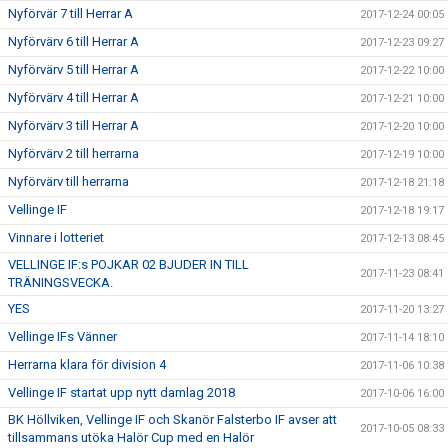
Nyförvär 7 till Herrar A
2017-12-24 00:05
Nyförvärv 6 till Herrar A
2017-12-23 09:27
Nyförvärv 5 till Herrar A
2017-12-22 10:00
Nyförvärv 4 till Herrar A
2017-12-21 10:00
Nyförvärv 3 till Herrar A
2017-12-20 10:00
Nyförvärv 2 till herrarna
2017-12-19 10:00
Nyförvärv till herrarna
2017-12-18 21:18
Vellinge IF
2017-12-18 19:17
Vinnare i lotteriet
2017-12-13 08:45
VELLINGE IF:s POJKAR 02 BJUDER IN TILL
2017-11-23 08:41
TRÄNINGSVECKA.
YES
2017-11-20 13:27
Vellinge IFs Vänner
2017-11-14 18:10
Herrarna klara för division 4
2017-11-06 10:38
Vellinge IF startat upp nytt damlag 2018
2017-10-06 16:00
BK Höllviken, Vellinge IF och Skanör Falsterbo IF avser att
2017-10-05 08:33
tillsammans utöka Halör Cup med en Halör