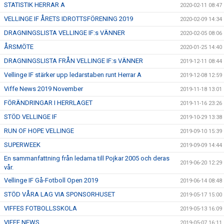
STATISTIK HERRAR A
2020-02-11 08:47
VELLINGE IF ÅRETS IDROTTSFÖRENING 2019
2020-02-09 14:34
DRAGNINGSLISTA VELLINGE IF:s VÄNNER
2020-02-05 08:06
ÅRSMÖTE
2020-01-25 14:40
DRAGNINGSLISTA FRÅN VELLINGE IF:s VÄNNER
2019-12-11 08:44
Vellinge IF stärker upp ledarstaben runt Herrar A
2019-12-08 12:59
Viffe News 2019 November
2019-11-18 13:01
FÖRÄNDRINGAR I HERRLAGET
2019-11-16 23:26
STÖD VELLINGE IF
2019-10-29 13:38
RUN OF HOPE VELLINGE
2019-09-10 15:39
SUPERWEEK
2019-09-09 14:44
En sammanfattning från ledarna till Pojkar 2005 och deras
2019-06-20 12:29
vår.
Vellinge IF Gå-Fotboll Open 2019
2019-06-14 08:48
STÖD VÅRA LAG VIA SPONSORHUSET
2019-05-17 15:00
VIFFES FOTBOLLSSKOLA
2019-05-13 16:09
VIFFE NEWS
2019-05-07 16:11