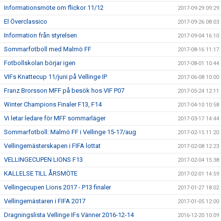
Informationsmöte om flickor 11/12
2017-09-29 09:29
El Överclassico
2017-09-26 08:03
Information från styrelsen
2017-09-04 16:10
Sommarfotboll med Malmö FF
2017-08-16 11:17
Fotbollskolan börjar igen
2017-08-01 10:44
VIFs Knattecup 11/juni på Vellinge IP
2017-06-08 10:00
Franz Brorsson MFF på besök hos VIF P07
2017-05-24 12:11
Winter Champions Finaler F13, F14
2017-04-10 10:58
Vi letar ledare för MFF sommarläger
2017-03-17 14:44
Sommarfotboll: Malmö FF i Vellinge 15-17/aug
2017-02-15 11:20
Vellingemästerskapen i FIFA lottat
2017-02-08 12:23
VELLINGECUPEN LIONS F13
2017-02-04 15:38
KALLELSE TILL ÅRSMÖTE
2017-02-01 14:59
Vellingecupen Lions 2017 - P13 finaler
2017-01-27 18:02
Vellingemästaren i FIFA 2017
2017-01-05 12:00
Dragningslista Vellinge IFs Vänner 2016-12-14
2016-12-20 10:09