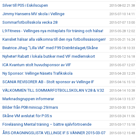
Silver till P05 i Eskilscupen
2015-08-02 21:38
Jimmy Hansens MV skola i Vellinge
2015-07-10 14:11
Sommarfotbollsskola vecka 28
2015-07-07 13:00
L9 Fitness - Vellinges nya möteplats för träning och hälsa!
2015-05-28 12:02
Kansliet hälsar alla välkomna till den nya fotbollssäsongen!
2015-05-21 16:24
Beatrice Jihag "Lilla VM” med F99 Distriktslaget/Skåne
2015-05-18 10:33
Nyheter! Rabatt i lokala butiker med VIF medlemskort
2015-05-12 16:18
ICA Kvantum stolt huvudsponsor av VIF
2015-05-07 12:07
Ny Sponsor: Vellinge Näsets Trafikskola
2015-04-20 12:29
SCANIA REVISORER AB - Stolt sponsor av Vellinge IF
2015-04-16 15:10
VÄLKOMMEN TILL SOMMARFOTBOLLSKOLAN V.28 & V.32
2015-04-14 10:38
Marknadsgruppen informerar
2015-04-13 15:37
Bilder från P08 minicup 29/mars
2015-03-30 13:29
Skåne VM avslutat för P:05:s
2015-03-24 11:06
Föreläsning Mental träning – bättre självförtroende
2015-03-17 15:18
ÅRS-DRAGNINGSLISTA VELLINGE IF:S VÄNNER 2015-03-07
2015-03-12 15:48