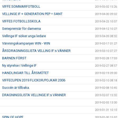
VIFFE SOMMARFOTBOLL
2019-05-02 15:26
VELLINGE IF + GENERATION PEP = SANT
2019-04-30 09:02
VIFFES FOTBOLLSSKOLA
2019-04-25 10:07
Seriepremiär för damerna
2019-04-12 10:27
Vellinge IF söker unga ledare
2019-04-09 08:32
Värvningskampanjen WIN - WIN
2019-03-17 01:27
ÅRSDRAGNINGSLISTA VELLING IF:s VÄNNER
2019-03-10 07:27
BARNEN FÖRST
2019-02-28 17:03
Ny styrelse i Vellinge IF
2019-02-27 08:57
HANDLINGAR TILL ÅRSMÖTET
2019-02-19 09:00
VIFFECUPEN 2019 FLICKOR/POJKAR 2006
2019-02-10 08:18
Succén är tillbaka.
2019-02-08 10:45
DRAGNINGSLISTA VELLINGE IF:s VÄNNER
2019-02-07 15:32
2019-02-05 13:30
2019-01-31 10:10
SPIN OF HOPE
2019-01-30 15:07