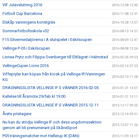
VIF Julavslutning 2016
2016-12-08 12:40
Fotboll Cup Barcelona
2016-11-08 12:31
Elskåp vanningens konstgräs
2016-10-28 13:57
Sommarfotbollsskola v32
2016-08-10 14:51
F15 Silvermedaljörerna i A slutspelet i Eskilscupen
2016-08-09 12:47
Vellinge P-05 i Eskilscupen
2016-08-08 13:24
Linnea Prytz och Filippa Ovenberger till Elitlägret i Halmstad
2016-05-26 09:53
VellingeCupen Lions 2016
2016-02-14 07:23
Viffeprylar kan köpas från kiosk på Vellinge IP/Vanningen
2016-02-10 11:58
KG
DRAGNINGSLISTA VELLINGE IF:S VÄNNER 2016-02-05
2016-01-21 14:01
Kallelse till Årsmöte 29/feb kl 19.00
2016-01-21 13:11
DRAGNINGSLISTA VELLINGE IF:S VÄNNER 2015-12-11
2015-12-17 09:25
Årets pristagare
2015-12-14 09:51
Nu kan du stödja Vellinge IF och dess ungdomssektion
2015-12-07 11:26
genom att bli prenumerant på SkåneSport
P05 träningsmatcher mot Hellerup IK (DAN)
2015-11-09 14:17