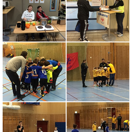
TJEJPROJEKTET
VELLINGE IF:S VÄNNER
DOKUMENT
KONTAKT