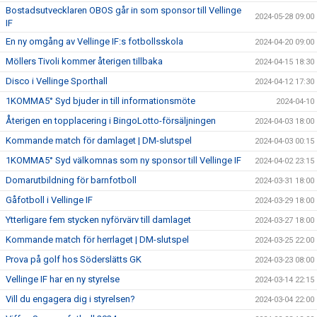
Bostadsutvecklaren OBOS går in som sponsor till Vellinge
2024-05-28 09:00
IF
En ny omgång av Vellinge IF:s fotbollsskola
2024-04-20 09:00
Möllers Tivoli kommer återigen tillbaka
2024-04-15 18:30
Disco i Vellinge Sporthall
2024-04-12 17:30
1KOMMA5° Syd bjuder in till informationsmöte
2024-04-10
Återigen en topplacering i BingoLotto-försäljningen
2024-04-03 18:00
Kommande match för damlaget | DM-slutspel
2024-04-03 00:15
1KOMMA5° Syd välkomnas som ny sponsor till Vellinge IF
2024-04-02 23:15
Domarutbildning för barnfotboll
2024-03-31 18:00
Gåfotboll i Vellinge IF
2024-03-29 18:00
Ytterligare fem stycken nyförvärv till damlaget
2024-03-27 18:00
Kommande match för herrlaget | DM-slutspel
2024-03-25 22:00
Prova på golf hos Söderslätts GK
2024-03-23 08:00
Vellinge IF har en ny styrelse
2024-03-14 22:15
Vill du engagera dig i styrelsen?
2024-03-04 22:00