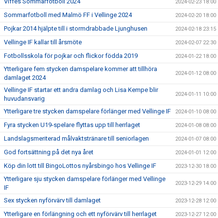
Viffes Sommarfotboll 2024
2024-02-23 18:00
Sommarfotboll med Malmö FF i Vellinge 2024
2024-02-20 18:00
Pojkar 2014 hjälpte till i stormdrabbade Ljunghusen
2024-02-18 23:15
Vellinge IF kallar till årsmöte
2024-02-07 22:30
Fotbollsskola för pojkar och flickor födda 2019
2024-01-22 18:00
Ytterligare fem stycken damspelare kommer att tillhöra
2024-01-12 08:00
damlaget 2024
Vellinge IF startar ett andra damlag och Lisa Kempe blir
2024-01-11 10:00
huvudansvarig
Ytterligare tre stycken damspelare förlänger med Vellinge IF
2024-01-10 08:00
Fyra stycken U19-spelare flyttas upp till herrlaget
2024-01-08 08:00
Landslagsmeriterad målvaktstränare till seniorlagen
2024-01-07 08:00
God fortsättning på det nya året
2024-01-01 12:00
Köp din lott till BingoLottos nyårsbingo hos Vellinge IF
2023-12-30 18:00
Ytterligare sju stycken damspelare förlänger med Vellinge
2023-12-29 14:00
IF
Sex stycken nyförvärv till damlaget
2023-12-28 12:00
Ytterligare en förlängning och ett nyförvärv till herrlaget
2023-12-27 12:00