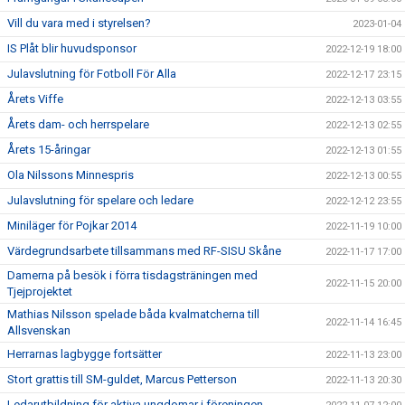
Vill du vara med i styrelsen?
2023-01-04
IS Plåt blir huvudsponsor
2022-12-19 18:00
Julavslutning för Fotboll För Alla
2022-12-17 23:15
Årets Viffe
2022-12-13 03:55
Årets dam- och herrspelare
2022-12-13 02:55
Årets 15-åringar
2022-12-13 01:55
Ola Nilssons Minnespris
2022-12-13 00:55
Julavslutning för spelare och ledare
2022-12-12 23:55
Miniläger för Pojkar 2014
2022-11-19 10:00
Värdegrundsarbete tillsammans med RF-SISU Skåne
2022-11-17 17:00
Damerna på besök i förra tisdagsträningen med
2022-11-15 20:00
Tjejprojektet
Mathias Nilsson spelade båda kvalmatcherna till
2022-11-14 16:45
Allsvenskan
Herrarnas lagbygge fortsätter
2022-11-13 23:00
Stort grattis till SM-guldet, Marcus Petterson
2022-11-13 20:30
Ledarutbildning för aktiva ungdomar i föreningen