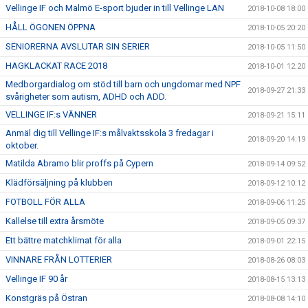
Vellinge IF och Malmö E-sport bjuder in till Vellinge LAN
2018-10-08 18:00
HÅLL ÖGONEN ÖPPNA
2018-10-05 20:20
SENIORERNA AVSLUTAR SIN SERIER
2018-10-05 11:50
HAGKLACKAT RACE 2018
2018-10-01 12:20
Medborgardialog om stöd till barn och ungdomar med NPF
2018-09-27 21:33
svårigheter som autism, ADHD och ADD.
VELLINGE IF:s VÄNNER
2018-09-21 15:11
Anmäl dig till Vellinge IF:s målvaktsskola 3 fredagar i
2018-09-20 14:19
oktober.
Matilda Abramo blir proffs på Cypern
2018-09-14 09:52
Klädförsäljning på klubben
2018-09-12 10:12
FOTBOLL FÖR ALLA
2018-09-06 11:25
Kallelse till extra årsmöte
2018-09-05 09:37
Ett bättre matchklimat för alla
2018-09-01 22:15
VINNARE FRÅN LOTTERIER
2018-08-26 08:03
Vellinge IF 90 år
2018-08-15 13:13
Konstgräs på Östran
2018-08-08 14:10