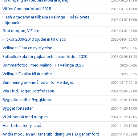
Ny omgång av fotbollsskola är igång
2025-04-20 15:00
Viffes Sommarfotboll 2025
2025-04-15 12:00
Flash Academy är tillbaka i Vellinge – påsklovets
2025-04-07 16:00
höjdpunkt
God morgon, VIF:are
2025-04-07 08:00
Flickor 2009-2010 bjuder in till disco
2025-04-04 20:03
Vellinge IF har en ny styrelse
2025-03-26
Fotbollsskola för pojkar och flickor födda 2020
2025-03-08 18:23
Sommarfotboll med Malmö FF i Vellinge 2025
2025-02-26
Vellinge IF kallar till årsmöte
2025-02-25
Summering av Frimånaden för Herrlaget.
2024-12-17 00:10
Vila i frid, Roger Gottfridsson
2024-12-06 22:00
Byggkloss efter Byggkloss
2024-12-04 17:00
Bygget fortsätter
2024-11-29 14:00
Vi jobbar på med truppen.
2024-11-22 12:05
Herr fortsätter fylla på.
2024-11-20 12:00
Andra modulen av Tränarutbildning SvFF D genomförd
2024-11-18 09:00