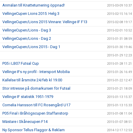
Anmälan till Knatteturnering öppnad!
2015-03-09 10:37
VellingeCupen Lions 2015: Helg 3
2015-02-15 16:14
VellingeCupen/Lions 2015 Vinnare: Vellinge IF F13
2015-02-08 19:17
VellingeCupen/Lions - Dag 3
2015-02-01 10:52
VellingeCupen/Lions - Dag 2
2015-01-31 08:59
VellingeCupen/Lions 2015 - Dag 1
2015-01-30 19:46
2015-01-29 12:23
P05 i LB07 Futsal Cup
2015-01-28 11:21
Vellinge IFs ny profil - Intersport Mobilia
2015-01-26 16:49
Kallelse till årsmöte 24/feb kl 19.00
2015-01-22 12:47
Stor intresse på domarkursen för Futsal
2015-01-21 18:09
Vellinge IF statistik 1951-1979
2015-01-13 15:37
Cornelia Hansson till FC Rosengård U17
2015-01-13 15:33
P05 Final i Bråhögscupen Staffanstorp
2015-01-08 11:04
Mästare i Skånecupen F14
2015-01-07 08:51
Ny Sponsor Tellus Flaggor & Reklam
2014-12-17 12:53