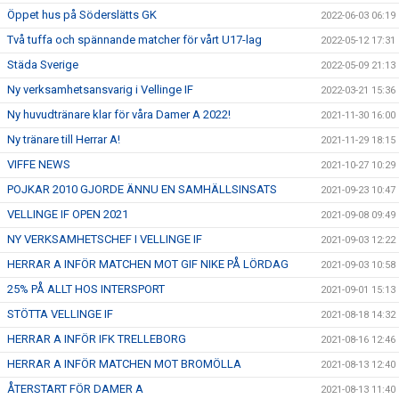
Öppet hus på Söderslätts GK
2022-06-03 06:19
Två tuffa och spännande matcher för vårt U17-lag
2022-05-12 17:31
Städa Sverige
2022-05-09 21:13
Ny verksamhetsansvarig i Vellinge IF
2022-03-21 15:36
Ny huvudtränare klar för våra Damer A 2022!
2021-11-30 16:00
Ny tränare till Herrar A!
2021-11-29 18:15
VIFFE NEWS
2021-10-27 10:29
POJKAR 2010 GJORDE ÄNNU EN SAMHÄLLSINSATS
2021-09-23 10:47
VELLINGE IF OPEN 2021
2021-09-08 09:49
NY VERKSAMHETSCHEF I VELLINGE IF
2021-09-03 12:22
HERRAR A INFÖR MATCHEN MOT GIF NIKE PÅ LÖRDAG
2021-09-03 10:58
25% PÅ ALLT HOS INTERSPORT
2021-09-01 15:13
STÖTTA VELLINGE IF
2021-08-18 14:32
HERRAR A INFÖR IFK TRELLEBORG
2021-08-16 12:46
HERRAR A INFÖR MATCHEN MOT BROMÖLLA
2021-08-13 12:40
ÅTERSTART FÖR DAMER A
2021-08-13 11:40