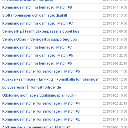
Kommande match för herrlaget | Match #8
2023-05-17 19:00
Stötta föreningen och damlaget digitalt
2023-05-16 13:00
Kommande match för damlaget | Match #7
2023-05-15 19:00
Vellinge IF på Framtidskompassens öppet hus
2023-05-13 09:00
Vellinge Ultras – Vellinge IF:s supportergrupp
2023-05-11 16:00
Kommande match för herrlaget | Match #7
2023-05-10 23:00
Kommande match för damlaget | Match #6
2023-05-10 22:00
Kommande match för herrlaget | Match #6
2023-05-08 22:15
Kommande matcher för seniorlagen | Match #5
2023-05-03 11:00
Kioskverksamheten – En viktig inkomstkälla för föreningen
2023-04-30 12:30
Ed Bussresor får förnyat förtroende
2023-04-26 12:00
Utbildning inom spelarutbildningsplan (SUP)
2023-04-26 10:30
Kommande matcher för seniorlagen | Match #4
2023-04-25 22:15
Kommande matcher för seniorlagen | Match #3
2023-04-18 13:00
Kommande matcher för seniorlagen | Match #2
2023-04-11 19:05
Äntligen dags för seriepremiär | Match #1
2023-04-04 13:00