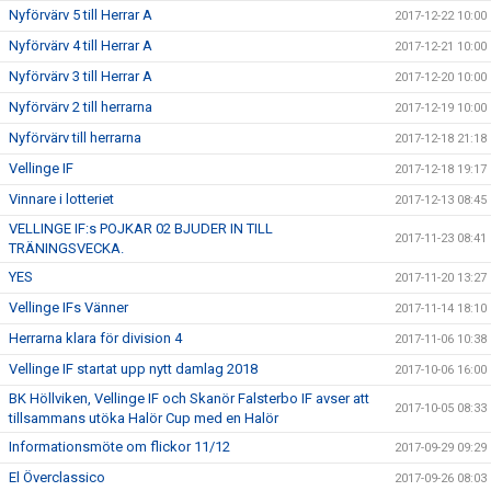
Nyförvärv 5 till Herrar A
2017-12-22 10:00
Nyförvärv 4 till Herrar A
2017-12-21 10:00
Nyförvärv 3 till Herrar A
2017-12-20 10:00
Nyförvärv 2 till herrarna
2017-12-19 10:00
Nyförvärv till herrarna
2017-12-18 21:18
Vellinge IF
2017-12-18 19:17
Vinnare i lotteriet
2017-12-13 08:45
VELLINGE IF:s POJKAR 02 BJUDER IN TILL
2017-11-23 08:41
TRÄNINGSVECKA.
YES
2017-11-20 13:27
Vellinge IFs Vänner
2017-11-14 18:10
Herrarna klara för division 4
2017-11-06 10:38
Vellinge IF startat upp nytt damlag 2018
2017-10-06 16:00
BK Höllviken, Vellinge IF och Skanör Falsterbo IF avser att
2017-10-05 08:33
tillsammans utöka Halör Cup med en Halör
Informationsmöte om flickor 11/12
2017-09-29 09:29
El Överclassico
2017-09-26 08:03