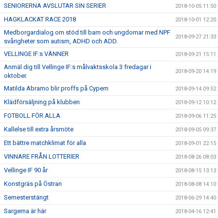
SENIORERNA AVSLUTAR SIN SERIER
2018-10-05 11:50
HAGKLACKAT RACE 2018
2018-10-01 12:20
Medborgardialog om stöd till barn och ungdomar med NPF
2018-09-27 21:33
svårigheter som autism, ADHD och ADD.
VELLINGE IF:s VÄNNER
2018-09-21 15:11
Anmäl dig till Vellinge IF:s målvaktsskola 3 fredagar i
2018-09-20 14:19
oktober.
Matilda Abramo blir proffs på Cypern
2018-09-14 09:52
Klädförsäljning på klubben
2018-09-12 10:12
FOTBOLL FÖR ALLA
2018-09-06 11:25
Kallelse till extra årsmöte
2018-09-05 09:37
Ett bättre matchklimat för alla
2018-09-01 22:15
VINNARE FRÅN LOTTERIER
2018-08-26 08:03
Vellinge IF 90 år
2018-08-15 13:13
Konstgräs på Östran
2018-08-08 14:10
Semesterstängt
2018-06-29 14:40
Sargerna är här
2018-04-16 12:41