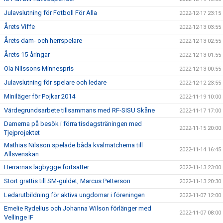
Julavslutning för Fotboll För Alla
2022-12-17 23:15
Årets Viffe
2022-12-13 03:55
Årets dam- och herrspelare
2022-12-13 02:55
Årets 15-åringar
2022-12-13 01:55
Ola Nilssons Minnespris
2022-12-13 00:55
Julavslutning för spelare och ledare
2022-12-12 23:55
Miniläger för Pojkar 2014
2022-11-19 10:00
Värdegrundsarbete tillsammans med RF-SISU Skåne
2022-11-17 17:00
Damerna på besök i förra tisdagsträningen med
2022-11-15 20:00
Tjejprojektet
Mathias Nilsson spelade båda kvalmatcherna till
2022-11-14 16:45
Allsvenskan
Herrarnas lagbygge fortsätter
2022-11-13 23:00
Stort grattis till SM-guldet, Marcus Petterson
2022-11-13 20:30
Ledarutbildning för aktiva ungdomar i föreningen
2022-11-07 12:00
Emelie Rydelius och Johanna Wilson förlänger med
2022-11-07 08:00
Vellinge IF