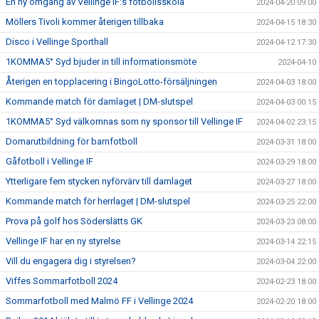
En ny omgång av Vellinge IF:s fotbollsskola
2024-04-20 09:00
Möllers Tivoli kommer återigen tillbaka
2024-04-15 18:30
Disco i Vellinge Sporthall
2024-04-12 17:30
1KOMMA5° Syd bjuder in till informationsmöte
2024-04-10
Återigen en topplacering i BingoLotto-försäljningen
2024-04-03 18:00
Kommande match för damlaget | DM-slutspel
2024-04-03 00:15
1KOMMA5° Syd välkomnas som ny sponsor till Vellinge IF
2024-04-02 23:15
Domarutbildning för barnfotboll
2024-03-31 18:00
Gåfotboll i Vellinge IF
2024-03-29 18:00
Ytterligare fem stycken nyförvärv till damlaget
2024-03-27 18:00
Kommande match för herrlaget | DM-slutspel
2024-03-25 22:00
Prova på golf hos Söderslätts GK
2024-03-23 08:00
Vellinge IF har en ny styrelse
2024-03-14 22:15
Vill du engagera dig i styrelsen?
2024-03-04 22:00
Viffes Sommarfotboll 2024
2024-02-23 18:00
Sommarfotboll med Malmö FF i Vellinge 2024
2024-02-20 18:00