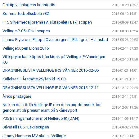
Elskåp vanningens konstgräs
2016-10-28 13:57
Sommarfotbollsskola v32
2016-08-10 14:51
F15 Silvermedaljörerna i A slutspelet i Eskilscupen
2016-08-09 12:47
Vellinge P-05 i Eskilscupen
2016-08-08 13:24
Linnea Prytz och Filippa Ovenberger till Elitlägret i Halmstad
2016-05-26 09:53
VellingeCupen Lions 2016
2016-02-14 07:23
Viffeprylar kan köpas från kiosk på Vellinge IP/Vanningen
2016-02-10 11:58
KG
DRAGNINGSLISTA VELLINGE IF:S VÄNNER 2016-02-05
2016-01-21 14:01
Kallelse till Årsmöte 29/feb kl 19.00
2016-01-21 13:11
DRAGNINGSLISTA VELLINGE IF:S VÄNNER 2015-12-11
2015-12-17 09:25
Årets pristagare
2015-12-14 09:51
Nu kan du stödja Vellinge IF och dess ungdomssektion
2015-12-07 11:26
genom att bli prenumerant på SkåneSport
P05 träningsmatcher mot Hellerup IK (DAN)
2015-11-09 14:17
Silver till P05 i Eskilscupen
2015-08-02 21:38
Jimmy Hansens MV skola i Vellinge
2015-07-10 14:11