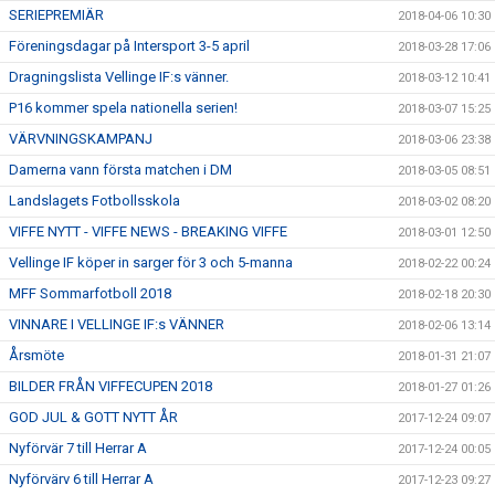
SERIEPREMIÄR
2018-04-06 10:30
Föreningsdagar på Intersport 3-5 april
2018-03-28 17:06
Dragningslista Vellinge IF:s vänner.
2018-03-12 10:41
P16 kommer spela nationella serien!
2018-03-07 15:25
VÄRVNINGSKAMPANJ
2018-03-06 23:38
Damerna vann första matchen i DM
2018-03-05 08:51
Landslagets Fotbollsskola
2018-03-02 08:20
VIFFE NYTT - VIFFE NEWS - BREAKING VIFFE
2018-03-01 12:50
Vellinge IF köper in sarger för 3 och 5-manna
2018-02-22 00:24
MFF Sommarfotboll 2018
2018-02-18 20:30
VINNARE I VELLINGE IF:s VÄNNER
2018-02-06 13:14
Årsmöte
2018-01-31 21:07
BILDER FRÅN VIFFECUPEN 2018
2018-01-27 01:26
GOD JUL & GOTT NYTT ÅR
2017-12-24 09:07
Nyförvär 7 till Herrar A
2017-12-24 00:05
Nyförvärv 6 till Herrar A
2017-12-23 09:27