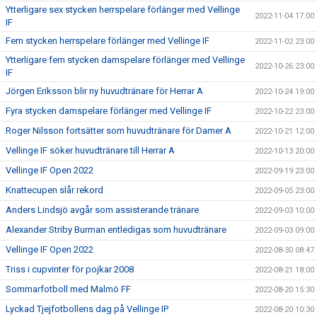
Ytterligare sex stycken herrspelare förlänger med Vellinge
2022-11-04 17:00
IF
Fem stycken herrspelare förlänger med Vellinge IF
2022-11-02 23:00
Ytterligare fem stycken damspelare förlänger med Vellinge
2022-10-26 23:00
IF
Jörgen Eriksson blir ny huvudtränare för Herrar A
2022-10-24 19:00
Fyra stycken damspelare förlänger med Vellinge IF
2022-10-22 23:00
Roger Nilsson fortsätter som huvudtränare för Damer A
2022-10-21 12:00
Vellinge IF söker huvudtränare till Herrar A
2022-10-13 20:00
Vellinge IF Open 2022
2022-09-19 23:00
Knattecupen slår rekord
2022-09-05 23:00
Anders Lindsjö avgår som assisterande tränare
2022-09-03 10:00
Alexander Striby Burman entledigas som huvudtränare
2022-09-03 09:00
Vellinge IF Open 2022
2022-08-30 08:47
Triss i cupvinter för pojkar 2008
2022-08-21 18:00
Sommarfotboll med Malmö FF
2022-08-20 15:30
Lyckad Tjejfotbollens dag på Vellinge IP
2022-08-20 10:30