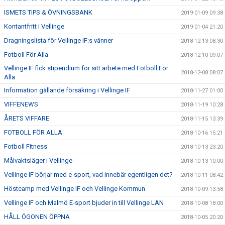
ISMETS TIPS & ÖVNINGSBANK
2019-01-09 09:38
Kontantfritt i Vellinge
2019-01-04 21:20
Dragningslista för Vellinge IF:s vänner
2018-12-13 08:30
Fotboll För Alla
2018-12-10 09:07
Vellinge IF fick stipendium för sitt arbete med Fotboll För
2018-12-08 08:07
Alla
Information gällande försäkring i Vellinge IF
2018-11-27 01:00
VIFFENEWS
2018-11-19 10:28
ÅRETS VIFFARE
2018-11-15 13:39
FOTBOLL FÖR ALLA
2018-10-16 15:21
Fotboll Fitness
2018-10-13 23:20
Målvaktsläger i Vellinge
2018-10-13 10:00
Vellinge IF börjar med e-sport, vad innebär egentligen det?
2018-10-11 08:42
Höstcamp med Vellinge IF och Vellinge Kommun
2018-10-09 13:58
Vellinge IF och Malmö E-sport bjuder in till Vellinge LAN
2018-10-08 18:00
HÅLL ÖGONEN ÖPPNA
2018-10-05 20:20