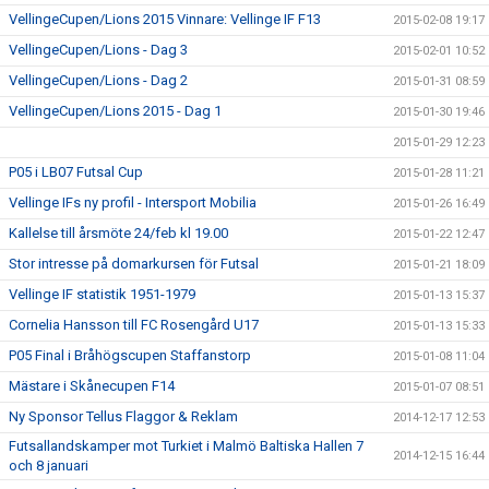
VellingeCupen/Lions 2015 Vinnare: Vellinge IF F13
2015-02-08 19:17
VellingeCupen/Lions - Dag 3
2015-02-01 10:52
VellingeCupen/Lions - Dag 2
2015-01-31 08:59
VellingeCupen/Lions 2015 - Dag 1
2015-01-30 19:46
2015-01-29 12:23
P05 i LB07 Futsal Cup
2015-01-28 11:21
Vellinge IFs ny profil - Intersport Mobilia
2015-01-26 16:49
Kallelse till årsmöte 24/feb kl 19.00
2015-01-22 12:47
Stor intresse på domarkursen för Futsal
2015-01-21 18:09
Vellinge IF statistik 1951-1979
2015-01-13 15:37
Cornelia Hansson till FC Rosengård U17
2015-01-13 15:33
P05 Final i Bråhögscupen Staffanstorp
2015-01-08 11:04
Mästare i Skånecupen F14
2015-01-07 08:51
Ny Sponsor Tellus Flaggor & Reklam
2014-12-17 12:53
Futsallandskamper mot Turkiet i Malmö Baltiska Hallen 7
2014-12-15 16:44
och 8 januari