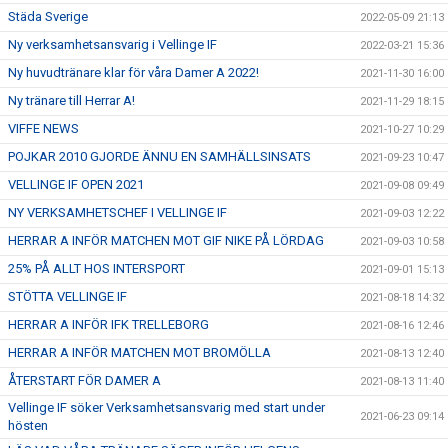
Städa Sverige
2022-05-09 21:13
Ny verksamhetsansvarig i Vellinge IF
2022-03-21 15:36
Ny huvudtränare klar för våra Damer A 2022!
2021-11-30 16:00
Ny tränare till Herrar A!
2021-11-29 18:15
VIFFE NEWS
2021-10-27 10:29
POJKAR 2010 GJORDE ÄNNU EN SAMHÄLLSINSATS
2021-09-23 10:47
VELLINGE IF OPEN 2021
2021-09-08 09:49
NY VERKSAMHETSCHEF I VELLINGE IF
2021-09-03 12:22
HERRAR A INFÖR MATCHEN MOT GIF NIKE PÅ LÖRDAG
2021-09-03 10:58
25% PÅ ALLT HOS INTERSPORT
2021-09-01 15:13
STÖTTA VELLINGE IF
2021-08-18 14:32
HERRAR A INFÖR IFK TRELLEBORG
2021-08-16 12:46
HERRAR A INFÖR MATCHEN MOT BROMÖLLA
2021-08-13 12:40
ÅTERSTART FÖR DAMER A
2021-08-13 11:40
Vellinge IF söker Verksamhetsansvarig med start under
2021-06-23 09:14
hösten