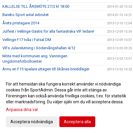
KALLELSE TILL ÅRSMÖTE 27/2 kl 18:00
2014-01-20 15:53
Bareko Sport avtal avbrutet
2014-01-15 14:21
Årets pristagare 2014
2013-12-10 12:04
Julfest i Vellinge Gästis för alla fantastiska VIF ledare!
2013-12-09 15:59
Vellinge F17 tvåa i Futsal DM
2013-12-09 10:07
VIFs Julavslutning i Södervångshallen 4/12
2013-12-05 09:25
Möte med kommunen ang. Vanningen
2013-12-03 13:57
Ungdomsfotbollcenter
Ännu en F15 spelare uttagen till Skånes breddläger
2013-12-02 10:32
Skånes Fotbollsförbund har valt ut Vellinge IF
2013-11-27 15:58
För att hemsidan ska fungera korrekt använder vi nödvändiga
Matilda Abramo F 98 uttagen till Skånes breddläger
2013-11-27 15:13
cookies från SportAdmin. Dessa går inte att stänga av.
Föreläsning med Lisa Kaptein-Kvist
2013-11-20 12:20
Föreningen kan också använda frivilliga cookies, t.ex. för statistik
eller marknadsföring. Du väljer själv om du vill acceptera dessa.
AVSPARK KURS 17/11
2013-11-14 12:48
Anpassa dina val
KVALMATCH 2 MOT FBK BALKAN
2013-11-12 14:19
Michele Liuzzi tar över Kvarnby
2013-11-12 12:25
Acceptera nödvändiga
Acceptera alla
Bättre målvakter i framtiden
2013-11-07 12:09