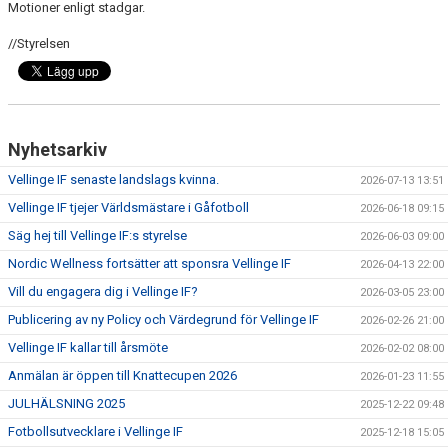
Motioner enligt stadgar.
TJEJPROJEKTET
//Styrelsen
VELLINGE IF:S VÄNNER
DOKUMENT
KONTAKT
Nyhetsarkiv
Vellinge IF senaste landslags kvinna.
2026-07-13 13:51
Vellinge IF tjejer Världsmästare i Gåfotboll
2026-06-18 09:15
Säg hej till Vellinge IF:s styrelse
2026-06-03 09:00
Nordic Wellness fortsätter att sponsra Vellinge IF
2026-04-13 22:00
Vill du engagera dig i Vellinge IF?
2026-03-05 23:00
Publicering av ny Policy och Värdegrund för Vellinge IF
2026-02-26 21:00
Vellinge IF kallar till årsmöte
2026-02-02 08:00
Anmälan är öppen till Knattecupen 2026
2026-01-23 11:55
JULHÄLSNING 2025
2025-12-22 09:48
Fotbollsutvecklare i Vellinge IF
2025-12-18 15:05