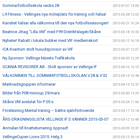
Sommarfotbollsskola vecka 28
2015-07-07 13:00
L9 Fitness - Vellinges nya möteplats för träning och hälsa!
2015-05-28 12:02
Kansliet hälsar alla välkomna till den nya fotbollssäsongen!
2015-05-21 16:24
Beatrice Jihag "Lilla VM” med F99 Distriktslaget/Skåne
2015-05-18 10:33
Nyheter! Rabatt i lokala butiker med VIF medlemskort
2015-05-12 16:18
ICA Kvantum stolt huvudsponsor av VIF
2015-05-07 12:07
Ny Sponsor: Vellinge Näsets Trafikskola
2015-04-20 12:29
SCANIA REVISORER AB - Stolt sponsor av Vellinge IF
2015-04-16 15:10
VÄLKOMMEN TILL SOMMARFOTBOLLSKOLAN V.28 & V.32
2015-04-14 10:38
Marknadsgruppen informerar
2015-04-13 15:37
Bilder från P08 minicup 29/mars
2015-03-30 13:29
Skåne VM avslutat för P:05:s
2015-03-24 11:06
Föreläsning Mental träning – bättre självförtroende
2015-03-17 15:18
ÅRS-DRAGNINGSLISTA VELLINGE IF:S VÄNNER 2015-03-07
2015-03-12 15:48
Anmälan till Knatteturnering öppnad!
2015-03-09 10:37
VellingeCupen Lions 2015: Helg 3
2015-02-15 16:14