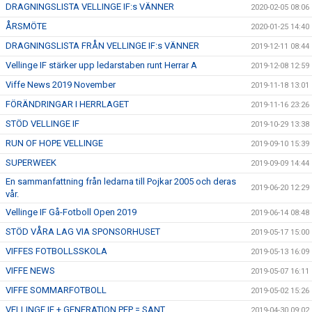
DRAGNINGSLISTA VELLINGE IF:s VÄNNER
2020-02-05 08:06
ÅRSMÖTE
2020-01-25 14:40
DRAGNINGSLISTA FRÅN VELLINGE IF:s VÄNNER
2019-12-11 08:44
Vellinge IF stärker upp ledarstaben runt Herrar A
2019-12-08 12:59
Viffe News 2019 November
2019-11-18 13:01
FÖRÄNDRINGAR I HERRLAGET
2019-11-16 23:26
STÖD VELLINGE IF
2019-10-29 13:38
RUN OF HOPE VELLINGE
2019-09-10 15:39
SUPERWEEK
2019-09-09 14:44
En sammanfattning från ledarna till Pojkar 2005 och deras
2019-06-20 12:29
vår.
Vellinge IF Gå-Fotboll Open 2019
2019-06-14 08:48
STÖD VÅRA LAG VIA SPONSORHUSET
2019-05-17 15:00
VIFFES FOTBOLLSSKOLA
2019-05-13 16:09
VIFFE NEWS
2019-05-07 16:11
VIFFE SOMMARFOTBOLL
2019-05-02 15:26
VELLINGE IF + GENERATION PEP = SANT
2019-04-30 09:02