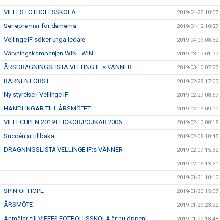
VIFFES FOTBOLLSSKOLA
2019-04-25 10:07
Seriepremiär för damerna
2019-04-12 10:27
Vellinge IF söker unga ledare
2019-04-09 08:32
Värvningskampanjen WIN - WIN
2019-03-17 01:27
ÅRSDRAGNINGSLISTA VELLING IF:s VÄNNER
2019-03-10 07:27
BARNEN FÖRST
2019-02-28 17:03
Ny styrelse i Vellinge IF
2019-02-27 08:57
HANDLINGAR TILL ÅRSMÖTET
2019-02-19 09:00
VIFFECUPEN 2019 FLICKOR/POJKAR 2006
2019-02-10 08:18
Succén är tillbaka.
2019-02-08 10:45
DRAGNINGSLISTA VELLINGE IF:s VÄNNER
2019-02-07 15:32
2019-02-05 13:30
2019-01-31 10:10
SPIN OF HOPE
2019-01-30 15:07
ÅRSMÖTE
2019-01-29 23:22
Anmälan till VIFFES FOTBOLLSSKOLA är nu öppen!
2019-01-22 18:48