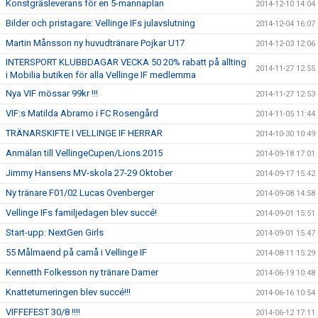
Konstgräsleverans för en 5-mannaplan
2014-12-10 14:04
Bilder och pristagare: Vellinge IFs julavslutning
2014-12-04 16:07
Martin Månsson ny huvudtränare Pojkar U17
2014-12-03 12:06
INTERSPORT KLUBBDAGAR VECKA 50 20% rabatt på allting
2014-11-27 12:55
i Mobilia butiken för alla Vellinge IF medlemma
Nya VIF mössar 99kr !!!
2014-11-27 12:53
VIF:s Matilda Abramo i FC Rosengård
2014-11-05 11:44
TRÄNARSKIFTE I VELLINGE IF HERRAR
2014-10-30 10:49
Anmälan till VellingeCupen/Lions 2015
2014-09-18 17:01
Jimmy Hansens MV-skola 27-29 Oktober
2014-09-17 15:42
Ny tränare F01/02 Lucas Ovenberger
2014-09-08 14:58
Vellinge IFs familjedagen blev succé!
2014-09-01 15:51
Start-upp: NextGen Girls
2014-09-01 15:47
55 Målmaend på camå i Vellinge IF
2014-08-11 15:29
Kennetth Folkesson ny tränare Damer
2014-06-19 10:48
Knatteturneringen blev succé!!!
2014-06-16 10:54
VIFFEFEST 30/8 !!!!
2014-06-12 17:11