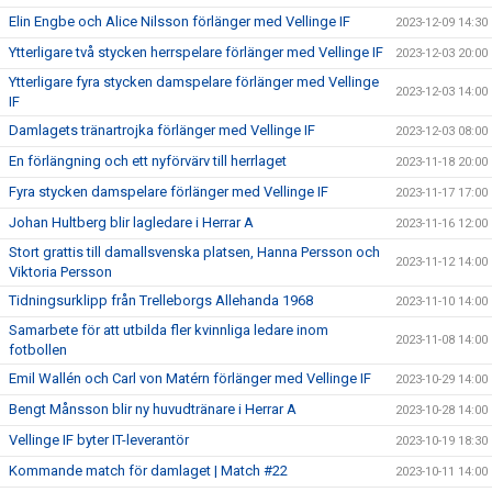
Elin Engbe och Alice Nilsson förlänger med Vellinge IF
2023-12-09 14:30
Ytterligare två stycken herrspelare förlänger med Vellinge IF
2023-12-03 20:00
Ytterligare fyra stycken damspelare förlänger med Vellinge
2023-12-03 14:00
IF
Damlagets tränartrojka förlänger med Vellinge IF
2023-12-03 08:00
En förlängning och ett nyförvärv till herrlaget
2023-11-18 20:00
Fyra stycken damspelare förlänger med Vellinge IF
2023-11-17 17:00
Johan Hultberg blir lagledare i Herrar A
2023-11-16 12:00
Stort grattis till damallsvenska platsen, Hanna Persson och
2023-11-12 14:00
Viktoria Persson
Tidningsurklipp från Trelleborgs Allehanda 1968
2023-11-10 14:00
Samarbete för att utbilda fler kvinnliga ledare inom
2023-11-08 14:00
fotbollen
Emil Wallén och Carl von Matérn förlänger med Vellinge IF
2023-10-29 14:00
Bengt Månsson blir ny huvudtränare i Herrar A
2023-10-28 14:00
Vellinge IF byter IT-leverantör
2023-10-19 18:30
Kommande match för damlaget | Match #22
2023-10-11 14:00