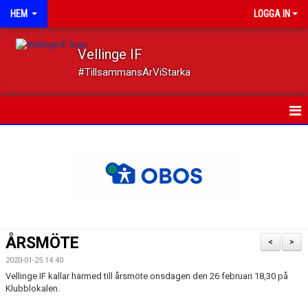
HEM
LOGGA IN
Vellinge IF
#TillsammansÄrViStarka
HEM
NYHETER
OM FÖRENINGEN
MEDLEMSKAP
ÅRSMÖTE
<
>
TRYGGT IDROTTANDE
2020-01-25 14:40
Vellinge IF kallar härmed till årsmöte onsdagen den 26 februari 18,30 på
KALENDER
Klubblokalen.