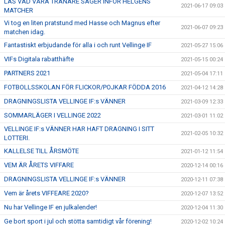
LÄS VAD VÅRA TRÄNARE SÄGER INFÖR HELGENS
2021-06-17 09:03
MATCHER
Vi tog en liten pratstund med Hasse och Magnus efter
2021-06-07 09:23
matchen idag.
Fantastiskt erbjudande för alla i och runt Vellinge IF
2021-05-27 15:06
VIFs Digitala rabatthäfte
2021-05-15 00:24
PARTNERS 2021
2021-05-04 17:11
FOTBOLLSSKOLAN FÖR FLICKOR/POJKAR FÖDDA 2016
2021-04-12 14:28
DRAGNINGSLISTA VELLINGE IF:s VÄNNER
2021-03-09 12:33
SOMMARLÄGER I VELLINGE 2022
2021-03-01 11:02
VELLINGE IF:s VÄNNER HAR HAFT DRAGNING I SITT
2021-02-05 10:32
LOTTERI.
KALLELSE TILL ÅRSMÖTE
2021-01-12 11:54
VEM ÄR ÅRETS VIFFARE
2020-12-14 00:16
DRAGNINGSLISTA VELLINGE IF:s VÄNNER
2020-12-11 07:38
Vem är årets VIFFEARE 2020?
2020-12-07 13:52
Nu har Vellinge IF en julkalender!
2020-12-04 11:30
Ge bort sport i jul och stötta samtidigt vår förening!
2020-12-02 10:24