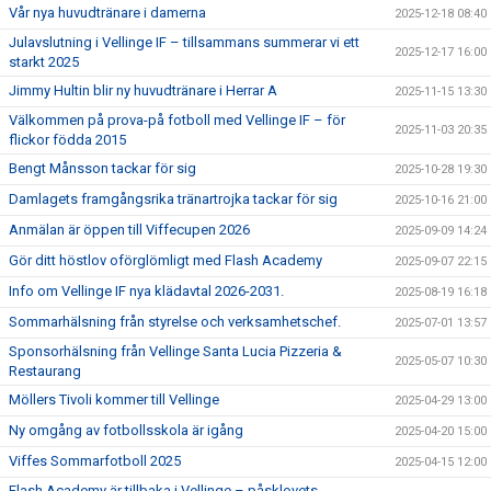
Vår nya huvudtränare i damerna
2025-12-18 08:40
Julavslutning i Vellinge IF – tillsammans summerar vi ett
2025-12-17 16:00
starkt 2025
Jimmy Hultin blir ny huvudtränare i Herrar A
2025-11-15 13:30
Välkommen på prova-på fotboll med Vellinge IF – för
2025-11-03 20:35
flickor födda 2015
Bengt Månsson tackar för sig
2025-10-28 19:30
Damlagets framgångsrika tränartrojka tackar för sig
2025-10-16 21:00
Anmälan är öppen till Viffecupen 2026
2025-09-09 14:24
Gör ditt höstlov oförglömligt med Flash Academy
2025-09-07 22:15
Info om Vellinge IF nya klädavtal 2026-2031.
2025-08-19 16:18
Sommarhälsning från styrelse och verksamhetschef.
2025-07-01 13:57
Sponsorhälsning från Vellinge Santa Lucia Pizzeria &
2025-05-07 10:30
Restaurang
Möllers Tivoli kommer till Vellinge
2025-04-29 13:00
Ny omgång av fotbollsskola är igång
2025-04-20 15:00
Viffes Sommarfotboll 2025
2025-04-15 12:00
Flash Academy är tillbaka i Vellinge – påsklovets