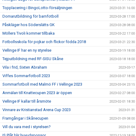
Topplacering i BingoLotto-försäljningen
2023-03-31 16:00
Domarutbildning för barnfotboll
2023-03-28 17:00
Påskläger hos Söderslätts GK
2023-03-28 08:00
Möllers Tivoli kommer tillbaka
2023-03-22 17:00
Fotbollsskola för pojkar och flickor födda 2018
2023-03-21 22:30
Vellinge IF har en ny styrelse
2023-03-19 18:00
Tejputbildning med RF-SISU Skåne
2023-03-18 18:00
Vila i frid, Sixten Abraham
2023-03-17
Viffes Sommarfotboll 2023
2023-03-07 18:00
Sommarfotboll med Malmö FF i Vellinge 2023
2023-03-04 23:15
Anmälan till Knattecupen 2023 är öppen
2023-02-27 08:00
Vellinge IF kallar till årsmöte
2023-02-01 18:30
Vinnare av Kristianstad Arena Cup 2023
2023-01-31
Framgångar i Skånecupen
2023-01-09 08:00
Vill du vara med i styrelsen?
2023-01-04
IS Plåt blir huvudsponsor
2022-12-19 18:00