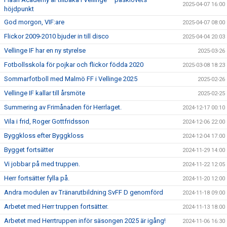
2025-04-07 16:00
höjdpunkt
God morgon, VIF:are
2025-04-07 08:00
Flickor 2009-2010 bjuder in till disco
2025-04-04 20:03
Vellinge IF har en ny styrelse
2025-03-26
Fotbollsskola för pojkar och flickor födda 2020
2025-03-08 18:23
Sommarfotboll med Malmö FF i Vellinge 2025
2025-02-26
Vellinge IF kallar till årsmöte
2025-02-25
Summering av Frimånaden för Herrlaget.
2024-12-17 00:10
Vila i frid, Roger Gottfridsson
2024-12-06 22:00
Byggkloss efter Byggkloss
2024-12-04 17:00
Bygget fortsätter
2024-11-29 14:00
Vi jobbar på med truppen.
2024-11-22 12:05
Herr fortsätter fylla på.
2024-11-20 12:00
Andra modulen av Tränarutbildning SvFF D genomförd
2024-11-18 09:00
Arbetet med Herr truppen fortsätter.
2024-11-13 18:00
Arbetet med Herrtruppen inför säsongen 2025 är igång!
2024-11-06 16:30