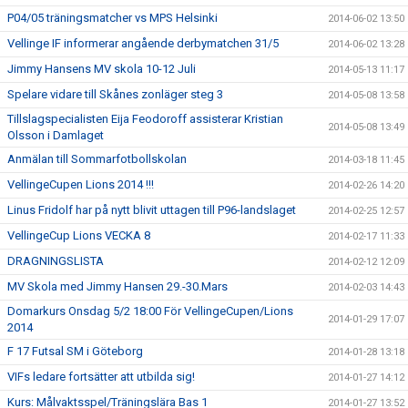
P04/05 träningsmatcher vs MPS Helsinki
2014-06-02 13:50
Vellinge IF informerar angående derbymatchen 31/5
2014-06-02 13:28
Jimmy Hansens MV skola 10-12 Juli
2014-05-13 11:17
Spelare vidare till Skånes zonläger steg 3
2014-05-08 13:58
Tillslagspecialisten Eija Feodoroff assisterar Kristian
2014-05-08 13:49
Olsson i Damlaget
Anmälan till Sommarfotbollskolan
2014-03-18 11:45
VellingeCupen Lions 2014 !!!
2014-02-26 14:20
Linus Fridolf har på nytt blivit uttagen till P96-landslaget
2014-02-25 12:57
VellingeCup Lions VECKA 8
2014-02-17 11:33
DRAGNINGSLISTA
2014-02-12 12:09
MV Skola med Jimmy Hansen 29.-30.Mars
2014-02-03 14:43
Domarkurs Onsdag 5/2 18:00 För VellingeCupen/Lions
2014-01-29 17:07
2014
F 17 Futsal SM i Göteborg
2014-01-28 13:18
VIFs ledare fortsätter att utbilda sig!
2014-01-27 14:12
Kurs: Målvaktsspel/Träningslära Bas 1
2014-01-27 13:52