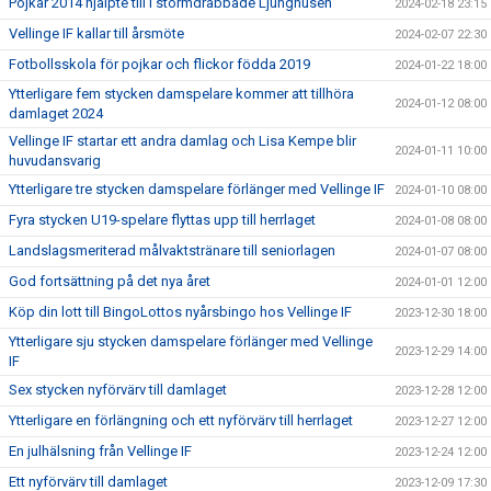
Pojkar 2014 hjälpte till i stormdrabbade Ljunghusen
2024-02-18 23:15
Vellinge IF kallar till årsmöte
2024-02-07 22:30
Fotbollsskola för pojkar och flickor födda 2019
2024-01-22 18:00
Ytterligare fem stycken damspelare kommer att tillhöra
2024-01-12 08:00
damlaget 2024
Vellinge IF startar ett andra damlag och Lisa Kempe blir
2024-01-11 10:00
huvudansvarig
Ytterligare tre stycken damspelare förlänger med Vellinge IF
2024-01-10 08:00
Fyra stycken U19-spelare flyttas upp till herrlaget
2024-01-08 08:00
Landslagsmeriterad målvaktstränare till seniorlagen
2024-01-07 08:00
God fortsättning på det nya året
2024-01-01 12:00
Köp din lott till BingoLottos nyårsbingo hos Vellinge IF
2023-12-30 18:00
Ytterligare sju stycken damspelare förlänger med Vellinge
2023-12-29 14:00
IF
Sex stycken nyförvärv till damlaget
2023-12-28 12:00
Ytterligare en förlängning och ett nyförvärv till herrlaget
2023-12-27 12:00
En julhälsning från Vellinge IF
2023-12-24 12:00
Ett nyförvärv till damlaget
2023-12-09 17:30