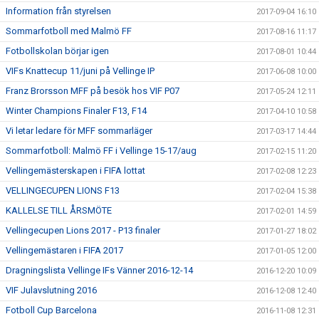
Information från styrelsen
2017-09-04 16:10
Sommarfotboll med Malmö FF
2017-08-16 11:17
Fotbollskolan börjar igen
2017-08-01 10:44
VIFs Knattecup 11/juni på Vellinge IP
2017-06-08 10:00
Franz Brorsson MFF på besök hos VIF P07
2017-05-24 12:11
Winter Champions Finaler F13, F14
2017-04-10 10:58
Vi letar ledare för MFF sommarläger
2017-03-17 14:44
Sommarfotboll: Malmö FF i Vellinge 15-17/aug
2017-02-15 11:20
Vellingemästerskapen i FIFA lottat
2017-02-08 12:23
VELLINGECUPEN LIONS F13
2017-02-04 15:38
KALLELSE TILL ÅRSMÖTE
2017-02-01 14:59
Vellingecupen Lions 2017 - P13 finaler
2017-01-27 18:02
Vellingemästaren i FIFA 2017
2017-01-05 12:00
Dragningslista Vellinge IFs Vänner 2016-12-14
2016-12-20 10:09
VIF Julavslutning 2016
2016-12-08 12:40
Fotboll Cup Barcelona
2016-11-08 12:31