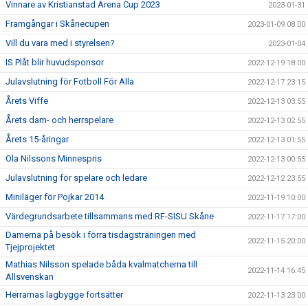
Vinnare av Kristianstad Arena Cup 2023
2023-01-31
Framgångar i Skånecupen
2023-01-09 08:00
Vill du vara med i styrelsen?
2023-01-04
IS Plåt blir huvudsponsor
2022-12-19 18:00
Julavslutning för Fotboll För Alla
2022-12-17 23:15
Årets Viffe
2022-12-13 03:55
Årets dam- och herrspelare
2022-12-13 02:55
Årets 15-åringar
2022-12-13 01:55
Ola Nilssons Minnespris
2022-12-13 00:55
Julavslutning för spelare och ledare
2022-12-12 23:55
Miniläger för Pojkar 2014
2022-11-19 10:00
Värdegrundsarbete tillsammans med RF-SISU Skåne
2022-11-17 17:00
Damerna på besök i förra tisdagsträningen med
2022-11-15 20:00
Tjejprojektet
Mathias Nilsson spelade båda kvalmatcherna till
2022-11-14 16:45
Allsvenskan
Herrarnas lagbygge fortsätter
2022-11-13 23:00