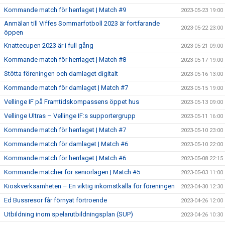
Kommande match för herrlaget | Match #9
2023-05-23 19:00
Anmälan till Viffes Sommarfotboll 2023 är fortfarande
2023-05-22 23:00
öppen
Knattecupen 2023 är i full gång
2023-05-21 09:00
Kommande match för herrlaget | Match #8
2023-05-17 19:00
Stötta föreningen och damlaget digitalt
2023-05-16 13:00
Kommande match för damlaget | Match #7
2023-05-15 19:00
Vellinge IF på Framtidskompassens öppet hus
2023-05-13 09:00
Vellinge Ultras – Vellinge IF:s supportergrupp
2023-05-11 16:00
Kommande match för herrlaget | Match #7
2023-05-10 23:00
Kommande match för damlaget | Match #6
2023-05-10 22:00
Kommande match för herrlaget | Match #6
2023-05-08 22:15
Kommande matcher för seniorlagen | Match #5
2023-05-03 11:00
Kioskverksamheten – En viktig inkomstkälla för föreningen
2023-04-30 12:30
Ed Bussresor får förnyat förtroende
2023-04-26 12:00
Utbildning inom spelarutbildningsplan (SUP)
2023-04-26 10:30