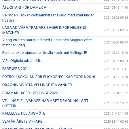
ÅTERSTART FÖR DAMER A
2021-08-13 11:40
Vellinge IF söker Verksamhetsansvarig med start under
2021-06-23 09:14
hösten
LÄS VAD VÅRA TRÄNARE SÄGER INFÖR HELGENS
2021-06-17 09:03
MATCHER
Vi tog en liten pratstund med Hasse och Magnus efter
2021-06-07 09:23
matchen idag.
Fantastiskt erbjudande för alla i och runt Vellinge IF
2021-05-27 15:06
VIFs Digitala rabatthäfte
2021-05-15 00:24
PARTNERS 2021
2021-05-04 17:11
FOTBOLLSSKOLAN FÖR FLICKOR/POJKAR FÖDDA 2016
2021-04-12 14:28
DRAGNINGSLISTA VELLINGE IF:s VÄNNER
2021-03-09 12:33
SOMMARLÄGER I VELLINGE 2022
2021-03-01 11:02
VELLINGE IF:s VÄNNER HAR HAFT DRAGNING I SITT
2021-02-05 10:32
LOTTERI.
KALLELSE TILL ÅRSMÖTE
2021-01-12 11:54
VEM ÄR ÅRETS VIFFARE
2020-12-14 00:16