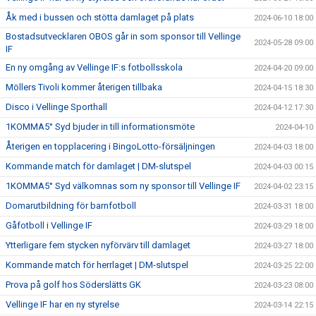
Åk med i bussen och stötta damlaget på plats
2024-06-10 18:00
Bostadsutvecklaren OBOS går in som sponsor till Vellinge
2024-05-28 09:00
IF
En ny omgång av Vellinge IF:s fotbollsskola
2024-04-20 09:00
Möllers Tivoli kommer återigen tillbaka
2024-04-15 18:30
Disco i Vellinge Sporthall
2024-04-12 17:30
1KOMMA5° Syd bjuder in till informationsmöte
2024-04-10
Återigen en topplacering i BingoLotto-försäljningen
2024-04-03 18:00
Kommande match för damlaget | DM-slutspel
2024-04-03 00:15
1KOMMA5° Syd välkomnas som ny sponsor till Vellinge IF
2024-04-02 23:15
Domarutbildning för barnfotboll
2024-03-31 18:00
Gåfotboll i Vellinge IF
2024-03-29 18:00
Ytterligare fem stycken nyförvärv till damlaget
2024-03-27 18:00
Kommande match för herrlaget | DM-slutspel
2024-03-25 22:00
Prova på golf hos Söderslätts GK
2024-03-23 08:00
Vellinge IF har en ny styrelse
2024-03-14 22:15