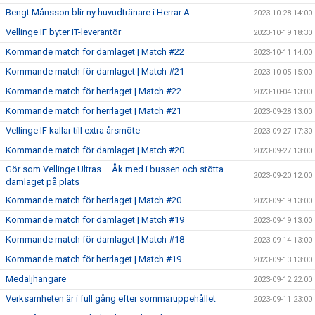
Bengt Månsson blir ny huvudtränare i Herrar A
2023-10-28 14:00
Vellinge IF byter IT-leverantör
2023-10-19 18:30
Kommande match för damlaget | Match #22
2023-10-11 14:00
Kommande match för damlaget | Match #21
2023-10-05 15:00
Kommande match för herrlaget | Match #22
2023-10-04 13:00
Kommande match för herrlaget | Match #21
2023-09-28 13:00
Vellinge IF kallar till extra årsmöte
2023-09-27 17:30
Kommande match för damlaget | Match #20
2023-09-27 13:00
Gör som Vellinge Ultras – Åk med i bussen och stötta
2023-09-20 12:00
damlaget på plats
Kommande match för herrlaget | Match #20
2023-09-19 13:00
Kommande match för damlaget | Match #19
2023-09-19 13:00
Kommande match för damlaget | Match #18
2023-09-14 13:00
Kommande match för herrlaget | Match #19
2023-09-13 13:00
Medaljhängare
2023-09-12 22:00
Verksamheten är i full gång efter sommaruppehållet
2023-09-11 23:00