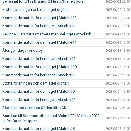
Seriefinal för U19 i Division 2 Herr J Skåne Södra
2023-06-24 22:30
Stötta föreningen och damlaget digitalt
2023-06-22 12:00
Kommande match för damlaget | Match #12
2023-06-21 17:00
Kommande match för herrlaget | Match #13
2023-06-20 18:30
Vellinge IF startar samarbete med Vellinge Fotoklubb
2023-06-18 16:00
Kommande match för damlaget | Match #11
2023-06-16 13:00
Återigen dags för derby
2023-06-15 18:30
Kommande match för herrlaget | Match #12
2023-06-15 13:00
Kommande match för damlaget | Match #10
2023-06-08 15:00
Kommande match för herrlaget | Match #11
2023-06-07 13:00
Stötta föreningen och damlaget digitalt
2023-06-01 19:00
Kommande match för damlaget | Match #9
2023-06-01 16:30
Kommande match för herrlaget | Match #10
2023-05-31 20:00
Söderslättsdagen hos Söderslätts GK
2023-05-30 20:00
Anmälan till Sommarfotboll med Malmö FF i Vellinge 2023
2023-05-29 12:00
är fortfarande öppen
Kommande match för damlaget | Match #8
2023-05-25 13:00