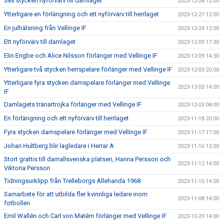
Sex stycken nyförvärv till damlaget
2023-12-28 12:00
Ytterligare en förlängning och ett nyförvärv till herrlaget
2023-12-27 12:00
En julhälsning från Vellinge IF
2023-12-24 12:00
Ett nyförvärv till damlaget
2023-12-09 17:30
Elin Engbe och Alice Nilsson förlänger med Vellinge IF
2023-12-09 14:30
Ytterligare två stycken herrspelare förlänger med Vellinge IF
2023-12-03 20:00
Ytterligare fyra stycken damspelare förlänger med Vellinge
2023-12-03 14:00
IF
Damlagets tränartrojka förlänger med Vellinge IF
2023-12-03 08:00
En förlängning och ett nyförvärv till herrlaget
2023-11-18 20:00
Fyra stycken damspelare förlänger med Vellinge IF
2023-11-17 17:00
Johan Hultberg blir lagledare i Herrar A
2023-11-16 12:00
Stort grattis till damallsvenska platsen, Hanna Persson och
2023-11-12 14:00
Viktoria Persson
Tidningsurklipp från Trelleborgs Allehanda 1968
2023-11-10 14:00
Samarbete för att utbilda fler kvinnliga ledare inom
2023-11-08 14:00
fotbollen
Emil Wallén och Carl von Matérn förlänger med Vellinge IF
2023-10-29 14:00