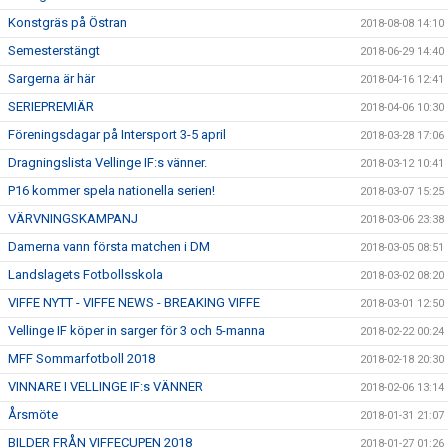
Konstgräs på Östran
2018-08-08 14:10
Semesterstängt
2018-06-29 14:40
Sargerna är här
2018-04-16 12:41
SERIEPREMIÄR
2018-04-06 10:30
Föreningsdagar på Intersport 3-5 april
2018-03-28 17:06
Dragningslista Vellinge IF:s vänner.
2018-03-12 10:41
P16 kommer spela nationella serien!
2018-03-07 15:25
VÄRVNINGSKAMPANJ
2018-03-06 23:38
Damerna vann första matchen i DM
2018-03-05 08:51
Landslagets Fotbollsskola
2018-03-02 08:20
VIFFE NYTT - VIFFE NEWS - BREAKING VIFFE
2018-03-01 12:50
Vellinge IF köper in sarger för 3 och 5-manna
2018-02-22 00:24
MFF Sommarfotboll 2018
2018-02-18 20:30
VINNARE I VELLINGE IF:s VÄNNER
2018-02-06 13:14
Årsmöte
2018-01-31 21:07
BILDER FRÅN VIFFECUPEN 2018
2018-01-27 01:26