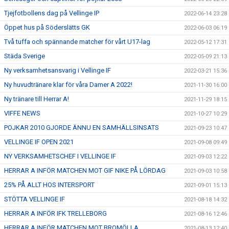
Tjejfotbollens dag på Vellinge IP
2022-06-14 23:28
Öppet hus på Söderslätts GK
2022-06-03 06:19
Två tuffa och spännande matcher för vårt U17-lag
2022-05-12 17:31
Städa Sverige
2022-05-09 21:13
Ny verksamhetsansvarig i Vellinge IF
2022-03-21 15:36
Ny huvudtränare klar för våra Damer A 2022!
2021-11-30 16:00
Ny tränare till Herrar A!
2021-11-29 18:15
VIFFE NEWS
2021-10-27 10:29
POJKAR 2010 GJORDE ÄNNU EN SAMHÄLLSINSATS
2021-09-23 10:47
VELLINGE IF OPEN 2021
2021-09-08 09:49
NY VERKSAMHETSCHEF I VELLINGE IF
2021-09-03 12:22
HERRAR A INFÖR MATCHEN MOT GIF NIKE PÅ LÖRDAG
2021-09-03 10:58
25% PÅ ALLT HOS INTERSPORT
2021-09-01 15:13
STÖTTA VELLINGE IF
2021-08-18 14:32
HERRAR A INFÖR IFK TRELLEBORG
2021-08-16 12:46
HERRAR A INFÖR MATCHEN MOT BROMÖLLA
2021-08-13 12:40