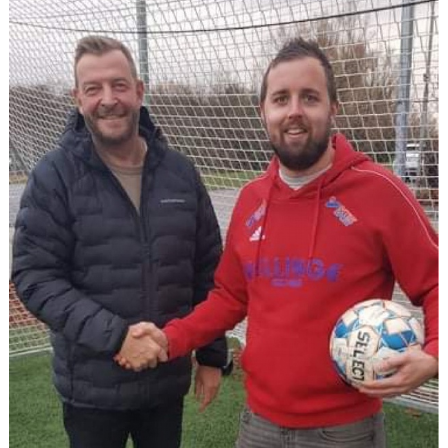
TJEJPROJEKTET
VELLINGE IF:S VÄNNER
DOKUMENT
KONTAKT