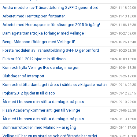
Andra modulen av Tränarutbildning SvFF D genomförd
2024-11-18 09:00
Arbetet med Herr truppen fortsätter.
2024-11-13 18:00
Arbetet med Herrtruppen inför säsongen 2025 är igång!
2024-11-06 16:30
Damlagets tränartrojka förlänger med Vellinge IF
2024-10-27 09:00
Bengt Månsson förlänger med Vellinge IF
2024-10-26 16:40
Första modulen av Tränarutbildning SvFF D genomförd
2024-10-20 21:30
Flickor 2011-2012 bjuder in till disco
2024-10-09 18:00
Kom och hylla Vellinge IF:s damlag imorgon
2024-10-04 13:30
Clubdagar på Intersport
2024-09-26 12:00
Kom och stötta damlaget i årets i särklass viktigaste match
2024-09-16 22:35
Pojkar 2012 bjuder in till disco
2024-09-12 23:15
Åk med i bussen och stötta damlaget på plats
2024-09-10 22:00
Flash Academy kommer äntligen till Vellinge
2024-09-06 23:30
Åk med i bussen och stötta damlaget på plats
2024-08-13 18:00
Sommarfotbollen med Malmö FF är igång
2024-08-11 17:00
Vellinge IF har en ny styrelse och ordförande har ordet
2024-06-21 10:00