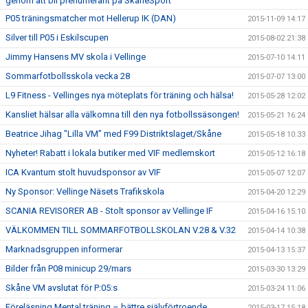
genom att bli prenumerant på SkåneSport
P05 träningsmatcher mot Hellerup IK (DAN)
2015-11-09 14:17
Silver till P05 i Eskilscupen
2015-08-02 21:38
Jimmy Hansens MV skola i Vellinge
2015-07-10 14:11
Sommarfotbollsskola vecka 28
2015-07-07 13:00
L9 Fitness - Vellinges nya möteplats för träning och hälsa!
2015-05-28 12:02
Kansliet hälsar alla välkomna till den nya fotbollssäsongen!
2015-05-21 16:24
Beatrice Jihag "Lilla VM” med F99 Distriktslaget/Skåne
2015-05-18 10:33
Nyheter! Rabatt i lokala butiker med VIF medlemskort
2015-05-12 16:18
ICA Kvantum stolt huvudsponsor av VIF
2015-05-07 12:07
Ny Sponsor: Vellinge Näsets Trafikskola
2015-04-20 12:29
SCANIA REVISORER AB - Stolt sponsor av Vellinge IF
2015-04-16 15:10
VÄLKOMMEN TILL SOMMARFOTBOLLSKOLAN V.28 & V.32
2015-04-14 10:38
Marknadsgruppen informerar
2015-04-13 15:37
Bilder från P08 minicup 29/mars
2015-03-30 13:29
Skåne VM avslutat för P:05:s
2015-03-24 11:06
Föreläsning Mental träning – bättre självförtroende
2015-03-17 15:18