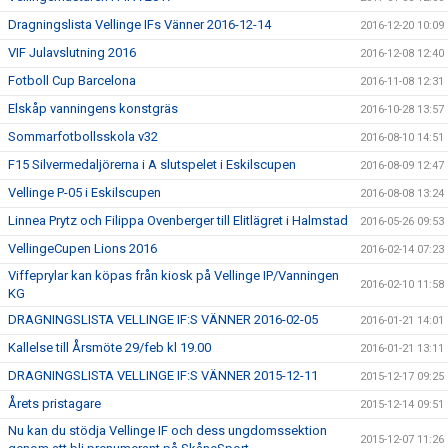
Dragningslista Vellinge IFs Vänner 2016-12-14
2016-12-20 10:09
VIF Julavslutning 2016
2016-12-08 12:40
Fotboll Cup Barcelona
2016-11-08 12:31
Elskåp vanningens konstgräs
2016-10-28 13:57
Sommarfotbollsskola v32
2016-08-10 14:51
F15 Silvermedaljörerna i A slutspelet i Eskilscupen
2016-08-09 12:47
Vellinge P-05 i Eskilscupen
2016-08-08 13:24
Linnea Prytz och Filippa Ovenberger till Elitlägret i Halmstad
2016-05-26 09:53
VellingeCupen Lions 2016
2016-02-14 07:23
Viffeprylar kan köpas från kiosk på Vellinge IP/Vanningen
2016-02-10 11:58
KG
DRAGNINGSLISTA VELLINGE IF:S VÄNNER 2016-02-05
2016-01-21 14:01
Kallelse till Årsmöte 29/feb kl 19.00
2016-01-21 13:11
DRAGNINGSLISTA VELLINGE IF:S VÄNNER 2015-12-11
2015-12-17 09:25
Årets pristagare
2015-12-14 09:51
Nu kan du stödja Vellinge IF och dess ungdomssektion
2015-12-07 11:26