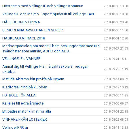
Höstcamp med Vellinge IF och Vellinge Kommun
2018-10-09 13:58
Vellinge IF och Malmö E-sport bjuder in till Vellinge LAN
2018-10-08 18:00
HÅLL ÖGONEN ÖPPNA
2018-10-05 20:20
SENIORERNA AVSLUTAR SIN SERIER
2018-10-05 11:50
HAGKLACKAT RACE 2018
2018-10-01 12:20
Medborgardialog om stöd till barn och ungdomar med NPF
2018-09-27 21:33
svårigheter som autism, ADHD och ADD.
VELLINGE IF:s VÄNNER
2018-09-21 15:11
Anmäl dig till Vellinge IF:s målvaktsskola 3 fredagar i
2018-09-20 14:19
oktober.
Matilda Abramo blir proffs på Cypern
2018-09-14 09:52
Klädförsäljning på klubben
2018-09-12 10:12
FOTBOLL FÖR ALLA
2018-09-06 11:25
Kallelse till extra årsmöte
2018-09-05 09:37
Ett bättre matchklimat för alla
2018-09-01 22:15
VINNARE FRÅN LOTTERIER
2018-08-26 08:03
Vellinge IF 90 år
2018-08-15 13:13