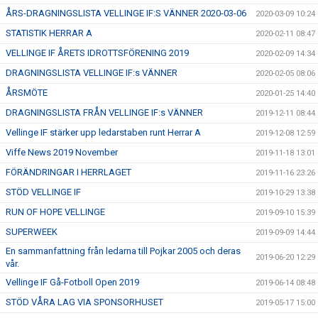
ÅRS-DRAGNINGSLISTA VELLINGE IF:S VÄNNER 2020-03-06
2020-03-09 10:24
STATISTIK HERRAR A
2020-02-11 08:47
VELLINGE IF ÅRETS IDROTTSFÖRENING 2019
2020-02-09 14:34
DRAGNINGSLISTA VELLINGE IF:s VÄNNER
2020-02-05 08:06
ÅRSMÖTE
2020-01-25 14:40
DRAGNINGSLISTA FRÅN VELLINGE IF:s VÄNNER
2019-12-11 08:44
Vellinge IF stärker upp ledarstaben runt Herrar A
2019-12-08 12:59
Viffe News 2019 November
2019-11-18 13:01
FÖRÄNDRINGAR I HERRLAGET
2019-11-16 23:26
STÖD VELLINGE IF
2019-10-29 13:38
RUN OF HOPE VELLINGE
2019-09-10 15:39
SUPERWEEK
2019-09-09 14:44
En sammanfattning från ledarna till Pojkar 2005 och deras
2019-06-20 12:29
vår.
Vellinge IF Gå-Fotboll Open 2019
2019-06-14 08:48
STÖD VÅRA LAG VIA SPONSORHUSET
2019-05-17 15:00