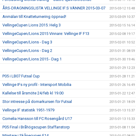
ÅRS-DRAGNINGSLISTA VELLINGE IF:S VÄNNER 2015-03-07
2015-03-12 15:48
Anmälan till Knatteturnering öppnad!
2015-03-09 10:37
VellingeCupen Lions 2015: Helg 3
2015-02-15 16:14
VellingeCupen/Lions 2015 Vinnare: Vellinge IF F13
2015-02-08 19:17
VellingeCupen/Lions - Dag 3
2015-02-01 10:52
VellingeCupen/Lions - Dag 2
2015-01-31 08:59
VellingeCupen/Lions 2015 - Dag 1
2015-01-30 19:46
2015-01-29 12:23
P05 i LB07 Futsal Cup
2015-01-28 11:21
Vellinge IFs ny profil - Intersport Mobilia
2015-01-26 16:49
Kallelse till årsmöte 24/feb kl 19.00
2015-01-22 12:47
Stor intresse på domarkursen för Futsal
2015-01-21 18:09
Vellinge IF statistik 1951-1979
2015-01-13 15:37
Cornelia Hansson till FC Rosengård U17
2015-01-13 15:33
P05 Final i Bråhögscupen Staffanstorp
2015-01-08 11:04
Mästare i Skånecupen F14
2015-01-07 08:51