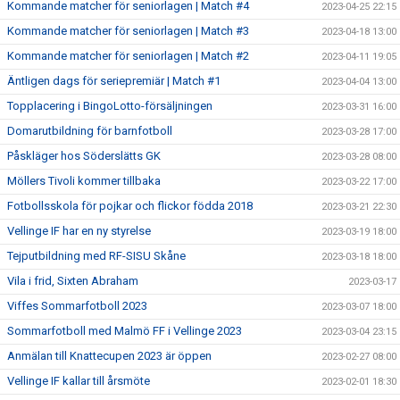
Kommande matcher för seniorlagen | Match #4
2023-04-25 22:15
Kommande matcher för seniorlagen | Match #3
2023-04-18 13:00
Kommande matcher för seniorlagen | Match #2
2023-04-11 19:05
Äntligen dags för seriepremiär | Match #1
2023-04-04 13:00
Topplacering i BingoLotto-försäljningen
2023-03-31 16:00
Domarutbildning för barnfotboll
2023-03-28 17:00
Påskläger hos Söderslätts GK
2023-03-28 08:00
Möllers Tivoli kommer tillbaka
2023-03-22 17:00
Fotbollsskola för pojkar och flickor födda 2018
2023-03-21 22:30
Vellinge IF har en ny styrelse
2023-03-19 18:00
Tejputbildning med RF-SISU Skåne
2023-03-18 18:00
Vila i frid, Sixten Abraham
2023-03-17
Viffes Sommarfotboll 2023
2023-03-07 18:00
Sommarfotboll med Malmö FF i Vellinge 2023
2023-03-04 23:15
Anmälan till Knattecupen 2023 är öppen
2023-02-27 08:00
Vellinge IF kallar till årsmöte
2023-02-01 18:30