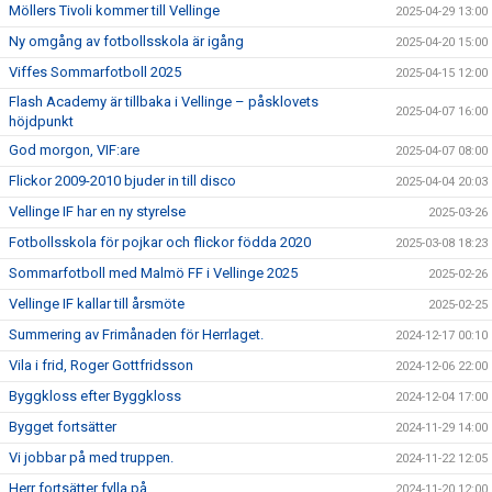
Möllers Tivoli kommer till Vellinge
2025-04-29 13:00
Ny omgång av fotbollsskola är igång
2025-04-20 15:00
Viffes Sommarfotboll 2025
2025-04-15 12:00
Flash Academy är tillbaka i Vellinge – påsklovets
2025-04-07 16:00
höjdpunkt
God morgon, VIF:are
2025-04-07 08:00
Flickor 2009-2010 bjuder in till disco
2025-04-04 20:03
Vellinge IF har en ny styrelse
2025-03-26
Fotbollsskola för pojkar och flickor födda 2020
2025-03-08 18:23
Sommarfotboll med Malmö FF i Vellinge 2025
2025-02-26
Vellinge IF kallar till årsmöte
2025-02-25
Summering av Frimånaden för Herrlaget.
2024-12-17 00:10
Vila i frid, Roger Gottfridsson
2024-12-06 22:00
Byggkloss efter Byggkloss
2024-12-04 17:00
Bygget fortsätter
2024-11-29 14:00
Vi jobbar på med truppen.
2024-11-22 12:05
Herr fortsätter fylla på.
2024-11-20 12:00