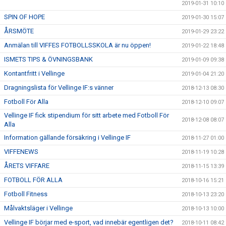
2019-01-31 10:10
SPIN OF HOPE
2019-01-30 15:07
ÅRSMÖTE
2019-01-29 23:22
Anmälan till VIFFES FOTBOLLSSKOLA är nu öppen!
2019-01-22 18:48
ISMETS TIPS & ÖVNINGSBANK
2019-01-09 09:38
Kontantfritt i Vellinge
2019-01-04 21:20
Dragningslista för Vellinge IF:s vänner
2018-12-13 08:30
Fotboll För Alla
2018-12-10 09:07
Vellinge IF fick stipendium för sitt arbete med Fotboll För
2018-12-08 08:07
Alla
Information gällande försäkring i Vellinge IF
2018-11-27 01:00
VIFFENEWS
2018-11-19 10:28
ÅRETS VIFFARE
2018-11-15 13:39
FOTBOLL FÖR ALLA
2018-10-16 15:21
Fotboll Fitness
2018-10-13 23:20
Målvaktsläger i Vellinge
2018-10-13 10:00
Vellinge IF börjar med e-sport, vad innebär egentligen det?
2018-10-11 08:42