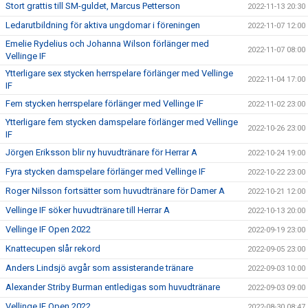
Stort grattis till SM-guldet, Marcus Petterson
2022-11-13 20:30
Ledarutbildning för aktiva ungdomar i föreningen
2022-11-07 12:00
Emelie Rydelius och Johanna Wilson förlänger med
2022-11-07 08:00
Vellinge IF
Ytterligare sex stycken herrspelare förlänger med Vellinge
2022-11-04 17:00
IF
Fem stycken herrspelare förlänger med Vellinge IF
2022-11-02 23:00
Ytterligare fem stycken damspelare förlänger med Vellinge
2022-10-26 23:00
IF
Jörgen Eriksson blir ny huvudtränare för Herrar A
2022-10-24 19:00
Fyra stycken damspelare förlänger med Vellinge IF
2022-10-22 23:00
Roger Nilsson fortsätter som huvudtränare för Damer A
2022-10-21 12:00
Vellinge IF söker huvudtränare till Herrar A
2022-10-13 20:00
Vellinge IF Open 2022
2022-09-19 23:00
Knattecupen slår rekord
2022-09-05 23:00
Anders Lindsjö avgår som assisterande tränare
2022-09-03 10:00
Alexander Striby Burman entledigas som huvudtränare
2022-09-03 09:00
Vellinge IF Open 2022
2022-08-30 08:47