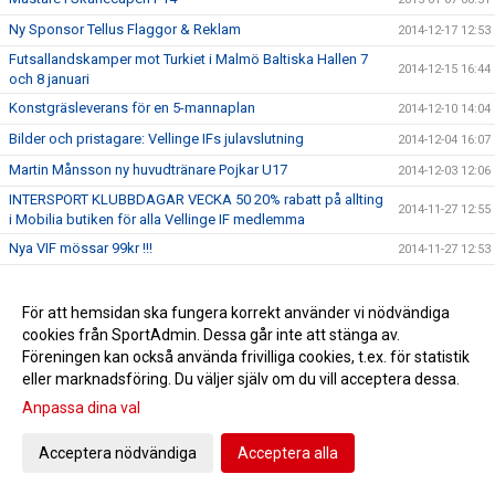
Ny Sponsor Tellus Flaggor & Reklam
2014-12-17 12:53
Futsallandskamper mot Turkiet i Malmö Baltiska Hallen 7
2014-12-15 16:44
och 8 januari
Konstgräsleverans för en 5-mannaplan
2014-12-10 14:04
Bilder och pristagare: Vellinge IFs julavslutning
2014-12-04 16:07
Martin Månsson ny huvudtränare Pojkar U17
2014-12-03 12:06
INTERSPORT KLUBBDAGAR VECKA 50 20% rabatt på allting
2014-11-27 12:55
i Mobilia butiken för alla Vellinge IF medlemma
Nya VIF mössar 99kr !!!
2014-11-27 12:53
VIF:s Matilda Abramo i FC Rosengård
2014-11-05 11:44
TRÄNARSKIFTE I VELLINGE IF HERRAR
För att hemsidan ska fungera korrekt använder vi nödvändiga
2014-10-30 10:49
cookies från SportAdmin. Dessa går inte att stänga av.
Anmälan till VellingeCupen/Lions 2015
2014-09-18 17:01
Föreningen kan också använda frivilliga cookies, t.ex. för statistik
Jimmy Hansens MV-skola 27-29 Oktober
2014-09-17 15:42
eller marknadsföring. Du väljer själv om du vill acceptera dessa.
Ny tränare F01/02 Lucas Ovenberger
2014-09-08 14:58
Anpassa dina val
Vellinge IFs familjedagen blev succé!
2014-09-01 15:51
Acceptera nödvändiga
Acceptera alla
Start-upp: NextGen Girls
2014-09-01 15:47