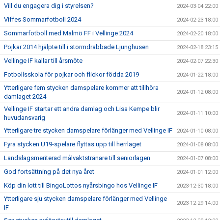
Vill du engagera dig i styrelsen?
2024-03-04 22:00
Viffes Sommarfotboll 2024
2024-02-23 18:00
Sommarfotboll med Malmö FF i Vellinge 2024
2024-02-20 18:00
Pojkar 2014 hjälpte till i stormdrabbade Ljunghusen
2024-02-18 23:15
Vellinge IF kallar till årsmöte
2024-02-07 22:30
Fotbollsskola för pojkar och flickor födda 2019
2024-01-22 18:00
Ytterligare fem stycken damspelare kommer att tillhöra
2024-01-12 08:00
damlaget 2024
Vellinge IF startar ett andra damlag och Lisa Kempe blir
2024-01-11 10:00
huvudansvarig
Ytterligare tre stycken damspelare förlänger med Vellinge IF
2024-01-10 08:00
Fyra stycken U19-spelare flyttas upp till herrlaget
2024-01-08 08:00
Landslagsmeriterad målvaktstränare till seniorlagen
2024-01-07 08:00
God fortsättning på det nya året
2024-01-01 12:00
Köp din lott till BingoLottos nyårsbingo hos Vellinge IF
2023-12-30 18:00
Ytterligare sju stycken damspelare förlänger med Vellinge
2023-12-29 14:00
IF