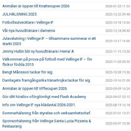
Anmälan är öppen till Knattecupen 2026
2026-01-23 11:55
JULHÄLSNING 2025
2025-12-22 09:48
Fotbollsutvecklare i Vellinge IF
2025-12-18 15:05
Vår nya huvudtränare i damerna
2025-12-18 08:40
Julavslutning i Vellinge IF – tillsammans summerar vi ett
2025-12-17 16:00
starkt 2025
Jimmy Hultin blir ny huvudtränare i Herrar A
2025-11-15 13:30
Välkommen på prova-på fotboll med Vellinge IF – för
2025-11-03 20:35
flickor födda 2015
Bengt Månsson tackar för sig
2025-10-28 19:30
Damlagets framgångsrika tränartrojka tackar för sig
2025-10-16 21:00
Anmälan är öppen till Viffecupen 2026
2025-09-09 14:24
Gör ditt höstlov oförglömligt med Flash Academy
2025-09-07 22:15
Info om Vellinge IF nya klädavtal 2026-2031.
2025-08-19 16:18
Sommarhälsning från styrelse och verksamhetschef.
2025-07-01 13:57
Sponsorhälsning från Vellinge Santa Lucia Pizzeria &
2025-05-07 10:30
Restaurang