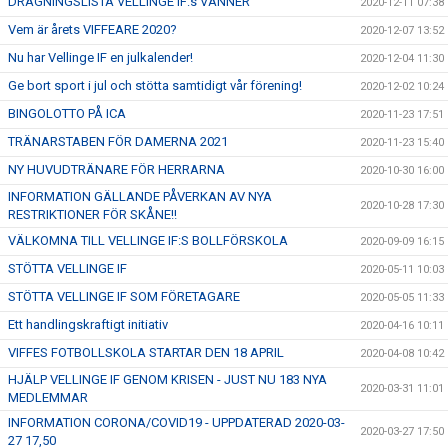
DRAGNINGSLISTA VELLINGE IF:s VÄNNER
2020-12-11 07:38
Vem är årets VIFFEARE 2020?
2020-12-07 13:52
Nu har Vellinge IF en julkalender!
2020-12-04 11:30
Ge bort sport i jul och stötta samtidigt vår förening!
2020-12-02 10:24
BINGOLOTTO PÅ ICA
2020-11-23 17:51
TRÄNARSTABEN FÖR DAMERNA 2021
2020-11-23 15:40
NY HUVUDTRÄNARE FÖR HERRARNA
2020-10-30 16:00
INFORMATION GÄLLANDE PÅVERKAN AV NYA
2020-10-28 17:30
RESTRIKTIONER FÖR SKÅNE!!
VÄLKOMNA TILL VELLINGE IF:S BOLLFÖRSKOLA
2020-09-09 16:15
STÖTTA VELLINGE IF
2020-05-11 10:03
STÖTTA VELLINGE IF SOM FÖRETAGARE
2020-05-05 11:33
Ett handlingskraftigt initiativ
2020-04-16 10:11
VIFFES FOTBOLLSKOLA STARTAR DEN 18 APRIL
2020-04-08 10:42
HJÄLP VELLINGE IF GENOM KRISEN - JUST NU 183 NYA
2020-03-31 11:01
MEDLEMMAR
INFORMATION CORONA/COVID19 - UPPDATERAD 2020-03-
2020-03-27 17:50
27 17,50