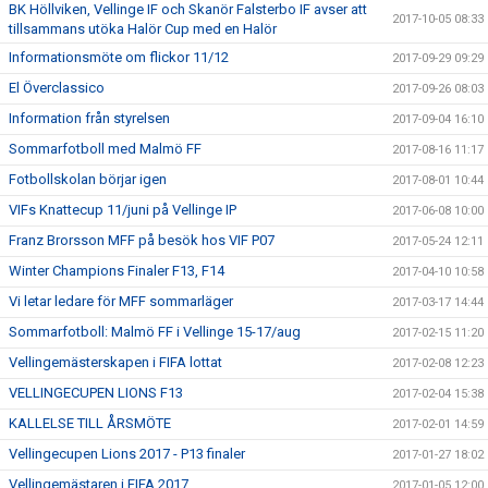
BK Höllviken, Vellinge IF och Skanör Falsterbo IF avser att
2017-10-05 08:33
tillsammans utöka Halör Cup med en Halör
Informationsmöte om flickor 11/12
2017-09-29 09:29
El Överclassico
2017-09-26 08:03
Information från styrelsen
2017-09-04 16:10
Sommarfotboll med Malmö FF
2017-08-16 11:17
Fotbollskolan börjar igen
2017-08-01 10:44
VIFs Knattecup 11/juni på Vellinge IP
2017-06-08 10:00
Franz Brorsson MFF på besök hos VIF P07
2017-05-24 12:11
Winter Champions Finaler F13, F14
2017-04-10 10:58
Vi letar ledare för MFF sommarläger
2017-03-17 14:44
Sommarfotboll: Malmö FF i Vellinge 15-17/aug
2017-02-15 11:20
Vellingemästerskapen i FIFA lottat
2017-02-08 12:23
VELLINGECUPEN LIONS F13
2017-02-04 15:38
KALLELSE TILL ÅRSMÖTE
2017-02-01 14:59
Vellingecupen Lions 2017 - P13 finaler
2017-01-27 18:02
Vellingemästaren i FIFA 2017
2017-01-05 12:00