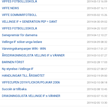
VIFFES FOTBOLLSSKOLA
2019-05-13 16:09
VIFFE NEWS
2019-05-07 16:11
VIFFE SOMMARFOTBOLL
2019-05-02 15:26
VELLINGE IF + GENERATION PEP = SANT
2019-04-30 09:02
VIFFES FOTBOLLSSKOLA
2019-04-25 10:07
Seriepremiär för damerna
2019-04-12 10:27
Vellinge IF söker unga ledare
2019-04-09 08:32
Värvningskampanjen WIN - WIN
2019-03-17 01:27
ÅRSDRAGNINGSLISTA VELLING IF:s VÄNNER
2019-03-10 07:27
BARNEN FÖRST
2019-02-28 17:03
Ny styrelse i Vellinge IF
2019-02-27 08:57
HANDLINGAR TILL ÅRSMÖTET
2019-02-19 09:00
VIFFECUPEN 2019 FLICKOR/POJKAR 2006
2019-02-10 08:18
Succén är tillbaka.
2019-02-08 10:45
DRAGNINGSLISTA VELLINGE IF:s VÄNNER
2019-02-07 15:32
2019-02-05 13:30