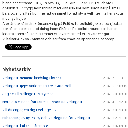
bland annat tränat LB07, Eslövs BK, Lilla Torg FF och IFK Trelleborg i
division 3. En trygg norrlänning med vinnarskalle som slagit ner pålarna i
Bara och nu alltså kommer att ge järnet för att styra Vellinge IF:s herrskuta
mot nya höjder.
Alex är också instruktörsansvarig på Eslövs fotbollshögskola och jobbar
också en del med utbildning inom Skånes Fotbollsförbund och har en
ledarskapsprofil som stämmer väl överens med VIF:s värderingar.
Vi hälsar Alex välkommen och ser fram emot en spännande säsong!
Nyhetsarkiv
Vellinge IF senaste landslags kvinna.
2026-07-13 13:51
Vellinge IF tjejer Världsmästare i Gåfotboll
2026-06-18 09:15
Säg hej till Vellinge IF:s styrelse
2026-06-03 09:00
Nordic Wellness fortsätter att sponsra Vellinge IF
2026-04-13 22:00
Vill du engagera dig i Vellinge IF?
2026-03-05 23:00
Publicering av ny Policy och Värdegrund för Vellinge IF
2026-02-26 21:00
Vellinge IF kallar till årsmöte
2026-02-02 08:00