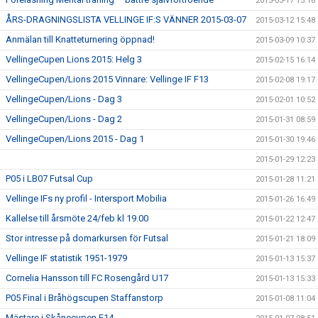
2015-03-17 15:18
ÅRS-DRAGNINGSLISTA VELLINGE IF:S VÄNNER 2015-03-07
2015-03-12 15:48
Anmälan till Knatteturnering öppnad!
2015-03-09 10:37
VellingeCupen Lions 2015: Helg 3
2015-02-15 16:14
VellingeCupen/Lions 2015 Vinnare: Vellinge IF F13
2015-02-08 19:17
VellingeCupen/Lions - Dag 3
2015-02-01 10:52
VellingeCupen/Lions - Dag 2
2015-01-31 08:59
VellingeCupen/Lions 2015 - Dag 1
2015-01-30 19:46
2015-01-29 12:23
P05 i LB07 Futsal Cup
2015-01-28 11:21
Vellinge IFs ny profil - Intersport Mobilia
2015-01-26 16:49
Kallelse till årsmöte 24/feb kl 19.00
2015-01-22 12:47
Stor intresse på domarkursen för Futsal
2015-01-21 18:09
Vellinge IF statistik 1951-1979
2015-01-13 15:37
Cornelia Hansson till FC Rosengård U17
2015-01-13 15:33
P05 Final i Bråhögscupen Staffanstorp
2015-01-08 11:04
Mästare i Skånecupen F14