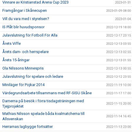
Vinnare av Kristianstad Arena Cup 2023
2023-01-31
Framgångar i Skånecupen
2023-01-09 08:00
Vill du vara med i styrelsen?
2023-01-04
IS Plåt blir huvudsponsor
2022-12-19 18:00
Julavslutning för Fotboll För Alla
2022-12-17 23:15
Årets Viffe
2022-12-13 03:55
Årets dam- och herrspelare
2022-12-13 02:55
Årets 15-åringar
2022-12-13 01:55
Ola Nilssons Minnespris
2022-12-13 00:55
Julavslutning för spelare och ledare
2022-12-12 23:55
Miniläger för Pojkar 2014
2022-11-19 10:00
Värdegrundsarbete tillsammans med RF-SISU Skåne
2022-11-17 17:00
Damerna på besök i förra tisdagsträningen med
2022-11-15 20:00
Tjejprojektet
Mathias Nilsson spelade båda kvalmatcherna till
2022-11-14 16:45
Allsvenskan
Herrarnas lagbygge fortsätter
2022-11-13 23:00