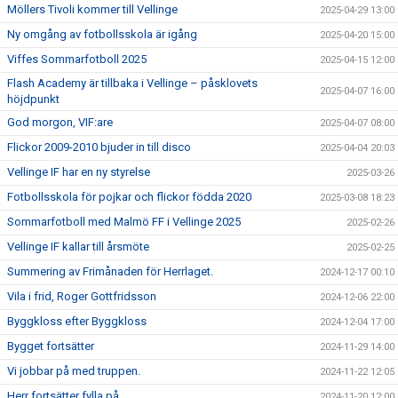
Möllers Tivoli kommer till Vellinge
2025-04-29 13:00
Ny omgång av fotbollsskola är igång
2025-04-20 15:00
Viffes Sommarfotboll 2025
2025-04-15 12:00
Flash Academy är tillbaka i Vellinge – påsklovets
2025-04-07 16:00
höjdpunkt
God morgon, VIF:are
2025-04-07 08:00
Flickor 2009-2010 bjuder in till disco
2025-04-04 20:03
Vellinge IF har en ny styrelse
2025-03-26
Fotbollsskola för pojkar och flickor födda 2020
2025-03-08 18:23
Sommarfotboll med Malmö FF i Vellinge 2025
2025-02-26
Vellinge IF kallar till årsmöte
2025-02-25
Summering av Frimånaden för Herrlaget.
2024-12-17 00:10
Vila i frid, Roger Gottfridsson
2024-12-06 22:00
Byggkloss efter Byggkloss
2024-12-04 17:00
Bygget fortsätter
2024-11-29 14:00
Vi jobbar på med truppen.
2024-11-22 12:05
Herr fortsätter fylla på.
2024-11-20 12:00