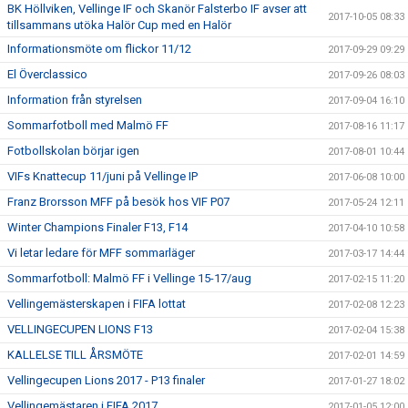
BK Höllviken, Vellinge IF och Skanör Falsterbo IF avser att
2017-10-05 08:33
tillsammans utöka Halör Cup med en Halör
Informationsmöte om flickor 11/12
2017-09-29 09:29
El Överclassico
2017-09-26 08:03
Information från styrelsen
2017-09-04 16:10
Sommarfotboll med Malmö FF
2017-08-16 11:17
Fotbollskolan börjar igen
2017-08-01 10:44
VIFs Knattecup 11/juni på Vellinge IP
2017-06-08 10:00
Franz Brorsson MFF på besök hos VIF P07
2017-05-24 12:11
Winter Champions Finaler F13, F14
2017-04-10 10:58
Vi letar ledare för MFF sommarläger
2017-03-17 14:44
Sommarfotboll: Malmö FF i Vellinge 15-17/aug
2017-02-15 11:20
Vellingemästerskapen i FIFA lottat
2017-02-08 12:23
VELLINGECUPEN LIONS F13
2017-02-04 15:38
KALLELSE TILL ÅRSMÖTE
2017-02-01 14:59
Vellingecupen Lions 2017 - P13 finaler
2017-01-27 18:02
Vellingemästaren i FIFA 2017
2017-01-05 12:00