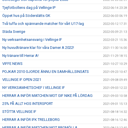
Tjejfotbollens dag på Vellinge IP
2022-06-14 23:28
Öppet hus på Söderslätts GK
2022-06-03 06:19
Två tuffa och spännande matcher för vårt U17-lag
2022-05-12 17:31
Städa Sverige
2022-05-09 21:13
Ny verksamhetsansvarig i Vellinge IF
2022-03-21 15:36
Ny huvudtränare klar för våra Damer A 2022!
2021-11-30 16:00
Ny tränare till Herrar A!
2021-11-29 18:15
VIFFE NEWS
2021-10-27 10:29
POJKAR 2010 GJORDE ÄNNU EN SAMHÄLLSINSATS
2021-09-23 10:47
VELLINGE IF OPEN 2021
2021-09-08 09:49
NY VERKSAMHETSCHEF I VELLINGE IF
2021-09-03 12:22
HERRAR A INFÖR MATCHEN MOT GIF NIKE PÅ LÖRDAG
2021-09-03 10:58
25% PÅ ALLT HOS INTERSPORT
2021-09-01 15:13
STÖTTA VELLINGE IF
2021-08-18 14:32
HERRAR A INFÖR IFK TRELLEBORG
2021-08-16 12:46
HERRAR A INFÖR MATCHEN MOT BROMÖLLA
2021-08-13 12:40