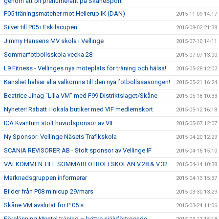
genom att bli prenumerant på SkåneSport
P05 träningsmatcher mot Hellerup IK (DAN)
2015-11-09 14:17
Silver till P05 i Eskilscupen
2015-08-02 21:38
Jimmy Hansens MV skola i Vellinge
2015-07-10 14:11
Sommarfotbollsskola vecka 28
2015-07-07 13:00
L9 Fitness - Vellinges nya möteplats för träning och hälsa!
2015-05-28 12:02
Kansliet hälsar alla välkomna till den nya fotbollssäsongen!
2015-05-21 16:24
Beatrice Jihag "Lilla VM” med F99 Distriktslaget/Skåne
2015-05-18 10:33
Nyheter! Rabatt i lokala butiker med VIF medlemskort
2015-05-12 16:18
ICA Kvantum stolt huvudsponsor av VIF
2015-05-07 12:07
Ny Sponsor: Vellinge Näsets Trafikskola
2015-04-20 12:29
SCANIA REVISORER AB - Stolt sponsor av Vellinge IF
2015-04-16 15:10
VÄLKOMMEN TILL SOMMARFOTBOLLSKOLAN V.28 & V.32
2015-04-14 10:38
Marknadsgruppen informerar
2015-04-13 15:37
Bilder från P08 minicup 29/mars
2015-03-30 13:29
Skåne VM avslutat för P:05:s
2015-03-24 11:06
Föreläsning Mental träning – bättre självförtroende