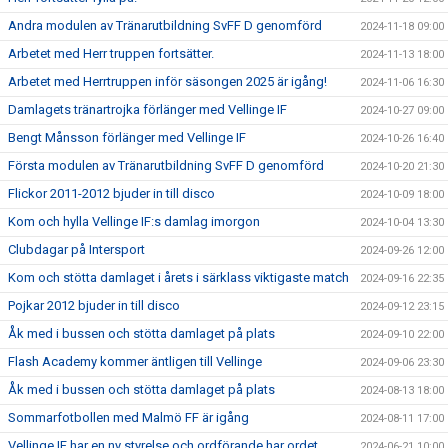
Andra modulen av Tränarutbildning SvFF D genomförd
2024-11-18 09:00
Arbetet med Herr truppen fortsätter.
2024-11-13 18:00
Arbetet med Herrtruppen inför säsongen 2025 är igång!
2024-11-06 16:30
Damlagets tränartrojka förlänger med Vellinge IF
2024-10-27 09:00
Bengt Månsson förlänger med Vellinge IF
2024-10-26 16:40
Första modulen av Tränarutbildning SvFF D genomförd
2024-10-20 21:30
Flickor 2011-2012 bjuder in till disco
2024-10-09 18:00
Kom och hylla Vellinge IF:s damlag imorgon
2024-10-04 13:30
Clubdagar på Intersport
2024-09-26 12:00
Kom och stötta damlaget i årets i särklass viktigaste match
2024-09-16 22:35
Pojkar 2012 bjuder in till disco
2024-09-12 23:15
Åk med i bussen och stötta damlaget på plats
2024-09-10 22:00
Flash Academy kommer äntligen till Vellinge
2024-09-06 23:30
Åk med i bussen och stötta damlaget på plats
2024-08-13 18:00
Sommarfotbollen med Malmö FF är igång
2024-08-11 17:00
Vellinge IF har en ny styrelse och ordförande har ordet
2024-06-21 10:00