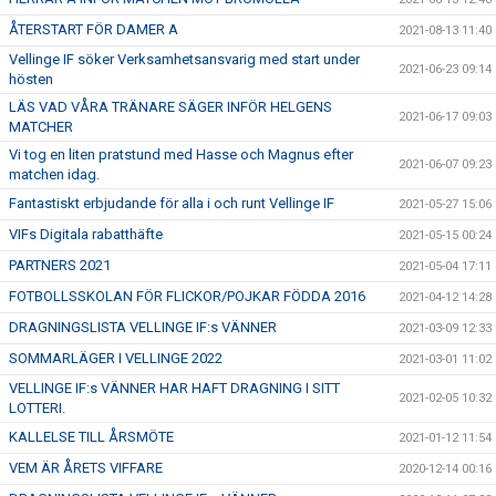
ÅTERSTART FÖR DAMER A
2021-08-13 11:40
Vellinge IF söker Verksamhetsansvarig med start under
2021-06-23 09:14
hösten
LÄS VAD VÅRA TRÄNARE SÄGER INFÖR HELGENS
2021-06-17 09:03
MATCHER
Vi tog en liten pratstund med Hasse och Magnus efter
2021-06-07 09:23
matchen idag.
Fantastiskt erbjudande för alla i och runt Vellinge IF
2021-05-27 15:06
VIFs Digitala rabatthäfte
2021-05-15 00:24
PARTNERS 2021
2021-05-04 17:11
FOTBOLLSSKOLAN FÖR FLICKOR/POJKAR FÖDDA 2016
2021-04-12 14:28
DRAGNINGSLISTA VELLINGE IF:s VÄNNER
2021-03-09 12:33
SOMMARLÄGER I VELLINGE 2022
2021-03-01 11:02
VELLINGE IF:s VÄNNER HAR HAFT DRAGNING I SITT
2021-02-05 10:32
LOTTERI.
KALLELSE TILL ÅRSMÖTE
2021-01-12 11:54
VEM ÄR ÅRETS VIFFARE
2020-12-14 00:16