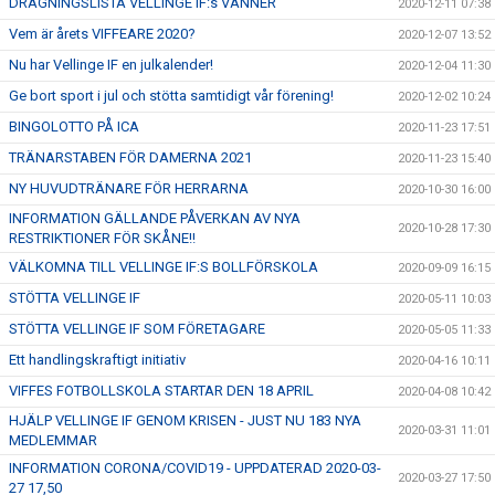
DRAGNINGSLISTA VELLINGE IF:s VÄNNER
2020-12-11 07:38
Vem är årets VIFFEARE 2020?
2020-12-07 13:52
Nu har Vellinge IF en julkalender!
2020-12-04 11:30
Ge bort sport i jul och stötta samtidigt vår förening!
2020-12-02 10:24
BINGOLOTTO PÅ ICA
2020-11-23 17:51
TRÄNARSTABEN FÖR DAMERNA 2021
2020-11-23 15:40
NY HUVUDTRÄNARE FÖR HERRARNA
2020-10-30 16:00
INFORMATION GÄLLANDE PÅVERKAN AV NYA
2020-10-28 17:30
RESTRIKTIONER FÖR SKÅNE!!
VÄLKOMNA TILL VELLINGE IF:S BOLLFÖRSKOLA
2020-09-09 16:15
STÖTTA VELLINGE IF
2020-05-11 10:03
STÖTTA VELLINGE IF SOM FÖRETAGARE
2020-05-05 11:33
Ett handlingskraftigt initiativ
2020-04-16 10:11
VIFFES FOTBOLLSKOLA STARTAR DEN 18 APRIL
2020-04-08 10:42
HJÄLP VELLINGE IF GENOM KRISEN - JUST NU 183 NYA
2020-03-31 11:01
MEDLEMMAR
INFORMATION CORONA/COVID19 - UPPDATERAD 2020-03-
2020-03-27 17:50
27 17,50