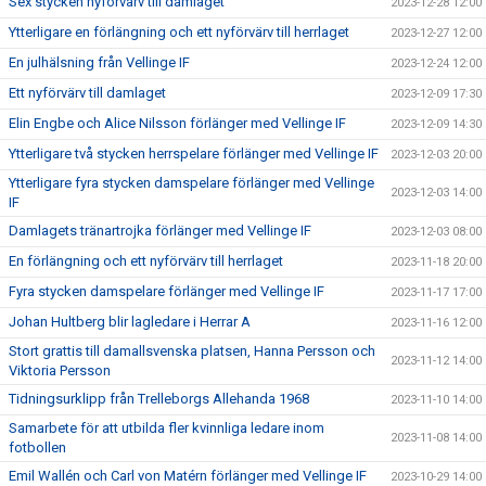
Sex stycken nyförvärv till damlaget
2023-12-28 12:00
Ytterligare en förlängning och ett nyförvärv till herrlaget
2023-12-27 12:00
En julhälsning från Vellinge IF
2023-12-24 12:00
Ett nyförvärv till damlaget
2023-12-09 17:30
Elin Engbe och Alice Nilsson förlänger med Vellinge IF
2023-12-09 14:30
Ytterligare två stycken herrspelare förlänger med Vellinge IF
2023-12-03 20:00
Ytterligare fyra stycken damspelare förlänger med Vellinge
2023-12-03 14:00
IF
Damlagets tränartrojka förlänger med Vellinge IF
2023-12-03 08:00
En förlängning och ett nyförvärv till herrlaget
2023-11-18 20:00
Fyra stycken damspelare förlänger med Vellinge IF
2023-11-17 17:00
Johan Hultberg blir lagledare i Herrar A
2023-11-16 12:00
Stort grattis till damallsvenska platsen, Hanna Persson och
2023-11-12 14:00
Viktoria Persson
Tidningsurklipp från Trelleborgs Allehanda 1968
2023-11-10 14:00
Samarbete för att utbilda fler kvinnliga ledare inom
2023-11-08 14:00
fotbollen
Emil Wallén och Carl von Matérn förlänger med Vellinge IF
2023-10-29 14:00