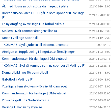
Åk med i bussen och stötta damlaget på plats
2024-06-10 18:00
Bostadsutvecklaren OBOS går in som sponsor till Vellinge
2024-05-28 09:00
IF
En ny omgång av Vellinge IF:s fotbollsskola
2024-04-20 09:00
Möllers Tivoli kommer återigen tillbaka
2024-04-15 18:30
Disco i Vellinge Sporthall
2024-04-12 17:30
1KOMMA5° Syd bjuder in till informationsmöte
2024-04-10
Återigen en topplacering i BingoLotto-försäljningen
2024-04-03 18:00
Kommande match för damlaget | DM-slutspel
2024-04-03 00:15
1KOMMA5° Syd välkomnas som ny sponsor till Vellinge IF
2024-04-02 23:15
Domarutbildning för barnfotboll
2024-03-31 18:00
Gåfotboll i Vellinge IF
2024-03-29 18:00
Ytterligare fem stycken nyförvärv till damlaget
2024-03-27 18:00
Kommande match för herrlaget | DM-slutspel
2024-03-25 22:00
Prova på golf hos Söderslätts GK
2024-03-23 08:00
Vellinge IF har en ny styrelse
2024-03-14 22:15