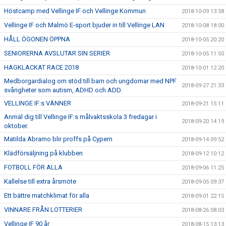
Höstcamp med Vellinge IF och Vellinge Kommun
2018-10-09 13:58
Vellinge IF och Malmö E-sport bjuder in till Vellinge LAN
2018-10-08 18:00
HÅLL ÖGONEN ÖPPNA
2018-10-05 20:20
SENIORERNA AVSLUTAR SIN SERIER
2018-10-05 11:50
HAGKLACKAT RACE 2018
2018-10-01 12:20
Medborgardialog om stöd till barn och ungdomar med NPF
2018-09-27 21:33
svårigheter som autism, ADHD och ADD.
VELLINGE IF:s VÄNNER
2018-09-21 15:11
Anmäl dig till Vellinge IF:s målvaktsskola 3 fredagar i
2018-09-20 14:19
oktober.
Matilda Abramo blir proffs på Cypern
2018-09-14 09:52
Klädförsäljning på klubben
2018-09-12 10:12
FOTBOLL FÖR ALLA
2018-09-06 11:25
Kallelse till extra årsmöte
2018-09-05 09:37
Ett bättre matchklimat för alla
2018-09-01 22:15
VINNARE FRÅN LOTTERIER
2018-08-26 08:03
Vellinge IF 90 år
2018-08-15 13:13