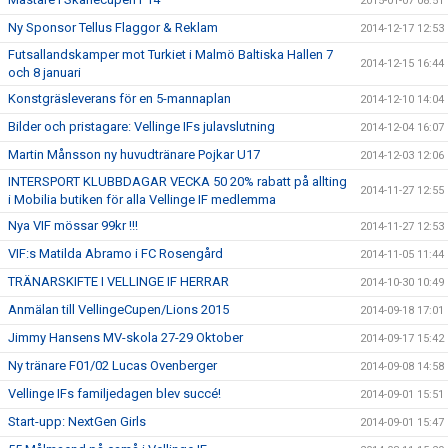
2015-01-07 08:51
Ny Sponsor Tellus Flaggor & Reklam
2014-12-17 12:53
Futsallandskamper mot Turkiet i Malmö Baltiska Hallen 7
2014-12-15 16:44
och 8 januari
Konstgräsleverans för en 5-mannaplan
2014-12-10 14:04
Bilder och pristagare: Vellinge IFs julavslutning
2014-12-04 16:07
Martin Månsson ny huvudtränare Pojkar U17
2014-12-03 12:06
INTERSPORT KLUBBDAGAR VECKA 50 20% rabatt på allting
2014-11-27 12:55
i Mobilia butiken för alla Vellinge IF medlemma
Nya VIF mössar 99kr !!!
2014-11-27 12:53
VIF:s Matilda Abramo i FC Rosengård
2014-11-05 11:44
TRÄNARSKIFTE I VELLINGE IF HERRAR
2014-10-30 10:49
Anmälan till VellingeCupen/Lions 2015
2014-09-18 17:01
Jimmy Hansens MV-skola 27-29 Oktober
2014-09-17 15:42
Ny tränare F01/02 Lucas Ovenberger
2014-09-08 14:58
Vellinge IFs familjedagen blev succé!
2014-09-01 15:51
Start-upp: NextGen Girls
2014-09-01 15:47