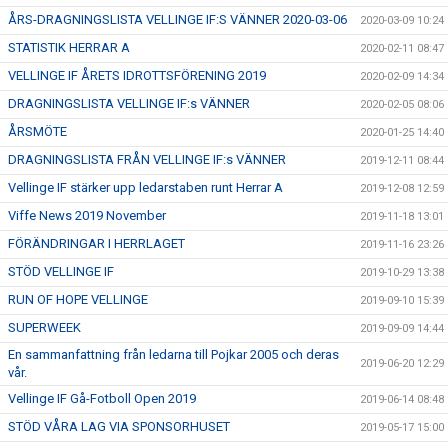
ÅRS-DRAGNINGSLISTA VELLINGE IF:S VÄNNER 2020-03-06
2020-03-09 10:24
STATISTIK HERRAR A
2020-02-11 08:47
VELLINGE IF ÅRETS IDROTTSFÖRENING 2019
2020-02-09 14:34
DRAGNINGSLISTA VELLINGE IF:s VÄNNER
2020-02-05 08:06
ÅRSMÖTE
2020-01-25 14:40
DRAGNINGSLISTA FRÅN VELLINGE IF:s VÄNNER
2019-12-11 08:44
Vellinge IF stärker upp ledarstaben runt Herrar A
2019-12-08 12:59
Viffe News 2019 November
2019-11-18 13:01
FÖRÄNDRINGAR I HERRLAGET
2019-11-16 23:26
STÖD VELLINGE IF
2019-10-29 13:38
RUN OF HOPE VELLINGE
2019-09-10 15:39
SUPERWEEK
2019-09-09 14:44
En sammanfattning från ledarna till Pojkar 2005 och deras
2019-06-20 12:29
vår.
Vellinge IF Gå-Fotboll Open 2019
2019-06-14 08:48
STÖD VÅRA LAG VIA SPONSORHUSET
2019-05-17 15:00