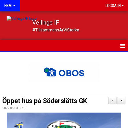
HEM
LOGGA IN
Vellinge IF
#TillsammansÄrViStarka
HEM
NYHETER
OM FÖRENINGEN
MEDLEMSKAP
Öppet hus på Söderslätts GK
<
>
TRYGGT IDROTTANDE
2022-06-03 06:19
KALENDER