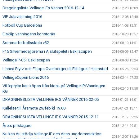
Dragningslista Vellinge IFs Vänner 2016-12-14
2016-12-20 10:09
VIF Julavslutning 2016
2016-12-08 12:40
Fotboll Cup Barcelona
2016-11-08 12:31
Elskåp vanningens konstgräs
2016-10-28 13:57
Sommarfotbollsskola v32
2016-08-10 14:51
F15 Silvermedaljörerna i A slutspelet i Eskilscupen
2016-08-09 12:47
Vellinge P-05 i Eskilscupen
2016-08-08 13:24
Linnea Prytz och Filippa Ovenberger till Elitlägret i Halmstad
2016-05-26 09:53
VellingeCupen Lions 2016
2016-02-14 07:23
Viffeprylar kan köpas från kiosk på Vellinge IP/Vanningen
2016-02-10 11:58
KG
DRAGNINGSLISTA VELLINGE IF:S VÄNNER 2016-02-05
2016-01-21 14:01
Kallelse till Årsmöte 29/feb kl 19.00
2016-01-21 13:11
DRAGNINGSLISTA VELLINGE IF:S VÄNNER 2015-12-11
2015-12-17 09:25
Årets pristagare
2015-12-14 09:51
Nu kan du stödja Vellinge IF och dess ungdomssektion
2015-12-07 11:26