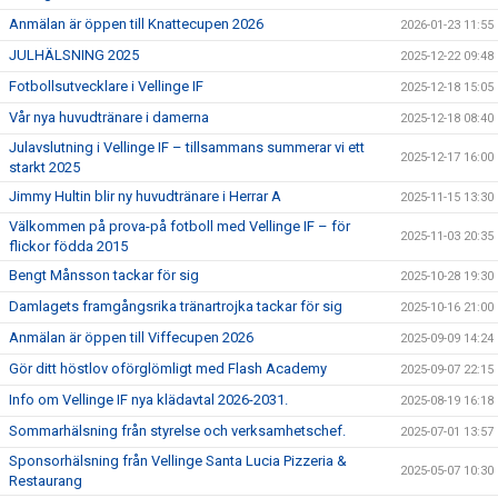
Anmälan är öppen till Knattecupen 2026
2026-01-23 11:55
JULHÄLSNING 2025
2025-12-22 09:48
Fotbollsutvecklare i Vellinge IF
2025-12-18 15:05
Vår nya huvudtränare i damerna
2025-12-18 08:40
Julavslutning i Vellinge IF – tillsammans summerar vi ett
2025-12-17 16:00
starkt 2025
Jimmy Hultin blir ny huvudtränare i Herrar A
2025-11-15 13:30
Välkommen på prova-på fotboll med Vellinge IF – för
2025-11-03 20:35
flickor födda 2015
Bengt Månsson tackar för sig
2025-10-28 19:30
Damlagets framgångsrika tränartrojka tackar för sig
2025-10-16 21:00
Anmälan är öppen till Viffecupen 2026
2025-09-09 14:24
Gör ditt höstlov oförglömligt med Flash Academy
2025-09-07 22:15
Info om Vellinge IF nya klädavtal 2026-2031.
2025-08-19 16:18
Sommarhälsning från styrelse och verksamhetschef.
2025-07-01 13:57
Sponsorhälsning från Vellinge Santa Lucia Pizzeria &
2025-05-07 10:30
Restaurang