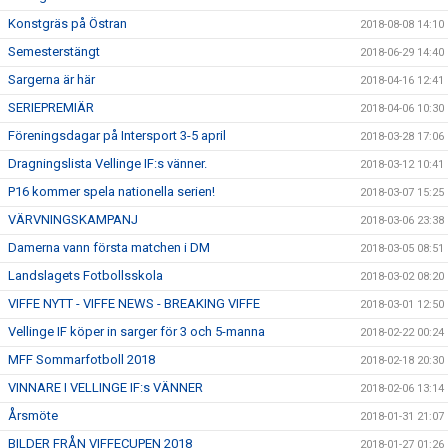
Konstgräs på Östran
2018-08-08 14:10
Semesterstängt
2018-06-29 14:40
Sargerna är här
2018-04-16 12:41
SERIEPREMIÄR
2018-04-06 10:30
Föreningsdagar på Intersport 3-5 april
2018-03-28 17:06
Dragningslista Vellinge IF:s vänner.
2018-03-12 10:41
P16 kommer spela nationella serien!
2018-03-07 15:25
VÄRVNINGSKAMPANJ
2018-03-06 23:38
Damerna vann första matchen i DM
2018-03-05 08:51
Landslagets Fotbollsskola
2018-03-02 08:20
VIFFE NYTT - VIFFE NEWS - BREAKING VIFFE
2018-03-01 12:50
Vellinge IF köper in sarger för 3 och 5-manna
2018-02-22 00:24
MFF Sommarfotboll 2018
2018-02-18 20:30
VINNARE I VELLINGE IF:s VÄNNER
2018-02-06 13:14
Årsmöte
2018-01-31 21:07
BILDER FRÅN VIFFECUPEN 2018
2018-01-27 01:26