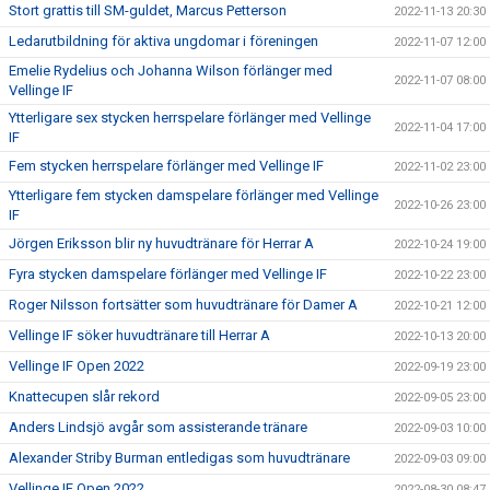
Stort grattis till SM-guldet, Marcus Petterson
2022-11-13 20:30
Ledarutbildning för aktiva ungdomar i föreningen
2022-11-07 12:00
Emelie Rydelius och Johanna Wilson förlänger med
2022-11-07 08:00
Vellinge IF
Ytterligare sex stycken herrspelare förlänger med Vellinge
2022-11-04 17:00
IF
Fem stycken herrspelare förlänger med Vellinge IF
2022-11-02 23:00
Ytterligare fem stycken damspelare förlänger med Vellinge
2022-10-26 23:00
IF
Jörgen Eriksson blir ny huvudtränare för Herrar A
2022-10-24 19:00
Fyra stycken damspelare förlänger med Vellinge IF
2022-10-22 23:00
Roger Nilsson fortsätter som huvudtränare för Damer A
2022-10-21 12:00
Vellinge IF söker huvudtränare till Herrar A
2022-10-13 20:00
Vellinge IF Open 2022
2022-09-19 23:00
Knattecupen slår rekord
2022-09-05 23:00
Anders Lindsjö avgår som assisterande tränare
2022-09-03 10:00
Alexander Striby Burman entledigas som huvudtränare
2022-09-03 09:00
Vellinge IF Open 2022
2022-08-30 08:47