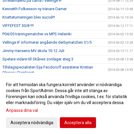
55 Målmaend på camå i Vellinge IF
2014-08-11 15:29
Kennetth Folkesson ny tränare Damer
2014-06-19 10:48
Knatteturneringen blev succé!!!
2014-06-16 10:54
VIFFEFEST 30/8 !!!!
2014-06-12 17:11
P04/05 träningsmatcher vs MPS Helsinki
2014-06-02 13:50
Vellinge IF informerar angående derbymatchen 31/5
2014-06-02 13:28
Jimmy Hansens MV skola 10-12 Juli
2014-05-13 11:17
Spelare vidare till Skånes zonläger steg 3
2014-05-08 13:58
Tillslagspecialisten Eija Feodoroff assisterar Kristian
2014-05-08 13:49
Olsson i Damlaget
Anmälan till Sommarfotbollskolan
2014-03-18 11:45
För att hemsidan ska fungera korrekt använder vi nödvändiga
VellingeCupen Lions 2014 !!!
2014-02-26 14:20
cookies från SportAdmin. Dessa går inte att stänga av.
Föreningen kan också använda frivilliga cookies, t.ex. för statistik
Linus Fridolf har på nytt blivit uttagen till P96-landslaget
2014-02-25 12:57
eller marknadsföring. Du väljer själv om du vill acceptera dessa.
VellingeCup Lions VECKA 8
2014-02-17 11:33
Anpassa dina val
DRAGNINGSLISTA
2014-02-12 12:09
MV Skola med Jimmy Hansen 29.-30.Mars
Acceptera nödvändiga
Acceptera alla
2014-02-03 14:43
Domarkurs Onsdag 5/2 18:00 För VellingeCupen/Lions
2014-01-29 17:07