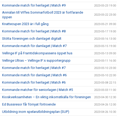
Kommande match för herrlaget | Match #9
2023-05-23 19:00
Anmälan till Viffes Sommarfotboll 2023 är fortfarande
2023-05-22 23:00
öppen
Knattecupen 2023 är i full gång
2023-05-21 09:00
Kommande match för herrlaget | Match #8
2023-05-17 19:00
Stötta föreningen och damlaget digitalt
2023-05-16 13:00
Kommande match för damlaget | Match #7
2023-05-15 19:00
Vellinge IF på Framtidskompassens öppet hus
2023-05-13 09:00
Vellinge Ultras – Vellinge IF:s supportergrupp
2023-05-11 16:00
Kommande match för herrlaget | Match #7
2023-05-10 23:00
Kommande match för damlaget | Match #6
2023-05-10 22:00
Kommande match för herrlaget | Match #6
2023-05-08 22:15
Kommande matcher för seniorlagen | Match #5
2023-05-03 11:00
Kioskverksamheten – En viktig inkomstkälla för föreningen
2023-04-30 12:30
Ed Bussresor får förnyat förtroende
2023-04-26 12:00
Utbildning inom spelarutbildningsplan (SUP)
2023-04-26 10:30