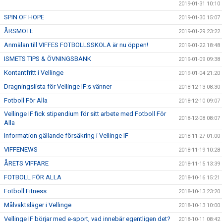
2019-01-31 10:10
SPIN OF HOPE
2019-01-30 15:07
ÅRSMÖTE
2019-01-29 23:22
Anmälan till VIFFES FOTBOLLSSKOLA är nu öppen!
2019-01-22 18:48
ISMETS TIPS & ÖVNINGSBANK
2019-01-09 09:38
Kontantfritt i Vellinge
2019-01-04 21:20
Dragningslista för Vellinge IF:s vänner
2018-12-13 08:30
Fotboll För Alla
2018-12-10 09:07
Vellinge IF fick stipendium för sitt arbete med Fotboll För
2018-12-08 08:07
Alla
Information gällande försäkring i Vellinge IF
2018-11-27 01:00
VIFFENEWS
2018-11-19 10:28
ÅRETS VIFFARE
2018-11-15 13:39
FOTBOLL FÖR ALLA
2018-10-16 15:21
Fotboll Fitness
2018-10-13 23:20
Målvaktsläger i Vellinge
2018-10-13 10:00
Vellinge IF börjar med e-sport, vad innebär egentligen det?
2018-10-11 08:42