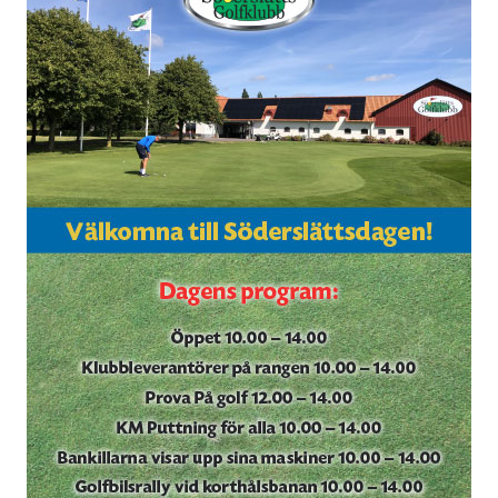
TJEJPROJEKTET
VELLINGE IF:S VÄNNER
DOKUMENT
KONTAKT