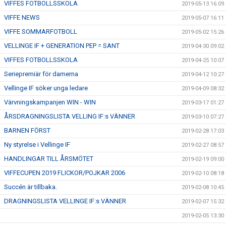
VIFFES FOTBOLLSSKOLA
2019-05-13 16:09
VIFFE NEWS
2019-05-07 16:11
VIFFE SOMMARFOTBOLL
2019-05-02 15:26
VELLINGE IF + GENERATION PEP = SANT
2019-04-30 09:02
VIFFES FOTBOLLSSKOLA
2019-04-25 10:07
Seriepremiär för damerna
2019-04-12 10:27
Vellinge IF söker unga ledare
2019-04-09 08:32
Värvningskampanjen WIN - WIN
2019-03-17 01:27
ÅRSDRAGNINGSLISTA VELLING IF:s VÄNNER
2019-03-10 07:27
BARNEN FÖRST
2019-02-28 17:03
Ny styrelse i Vellinge IF
2019-02-27 08:57
HANDLINGAR TILL ÅRSMÖTET
2019-02-19 09:00
VIFFECUPEN 2019 FLICKOR/POJKAR 2006
2019-02-10 08:18
Succén är tillbaka.
2019-02-08 10:45
DRAGNINGSLISTA VELLINGE IF:s VÄNNER
2019-02-07 15:32
2019-02-05 13:30