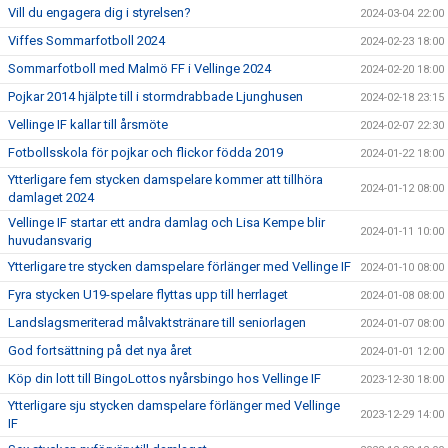
Vill du engagera dig i styrelsen?
2024-03-04 22:00
Viffes Sommarfotboll 2024
2024-02-23 18:00
Sommarfotboll med Malmö FF i Vellinge 2024
2024-02-20 18:00
Pojkar 2014 hjälpte till i stormdrabbade Ljunghusen
2024-02-18 23:15
Vellinge IF kallar till årsmöte
2024-02-07 22:30
Fotbollsskola för pojkar och flickor födda 2019
2024-01-22 18:00
Ytterligare fem stycken damspelare kommer att tillhöra
2024-01-12 08:00
damlaget 2024
Vellinge IF startar ett andra damlag och Lisa Kempe blir
2024-01-11 10:00
huvudansvarig
Ytterligare tre stycken damspelare förlänger med Vellinge IF
2024-01-10 08:00
Fyra stycken U19-spelare flyttas upp till herrlaget
2024-01-08 08:00
Landslagsmeriterad målvaktstränare till seniorlagen
2024-01-07 08:00
God fortsättning på det nya året
2024-01-01 12:00
Köp din lott till BingoLottos nyårsbingo hos Vellinge IF
2023-12-30 18:00
Ytterligare sju stycken damspelare förlänger med Vellinge
2023-12-29 14:00
IF