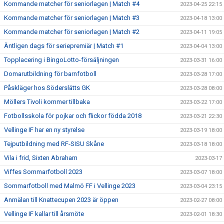
Kommande matcher för seniorlagen | Match #4
2023-04-25 22:15
Kommande matcher för seniorlagen | Match #3
2023-04-18 13:00
Kommande matcher för seniorlagen | Match #2
2023-04-11 19:05
Äntligen dags för seriepremiär | Match #1
2023-04-04 13:00
Topplacering i BingoLotto-försäljningen
2023-03-31 16:00
Domarutbildning för barnfotboll
2023-03-28 17:00
Påskläger hos Söderslätts GK
2023-03-28 08:00
Möllers Tivoli kommer tillbaka
2023-03-22 17:00
Fotbollsskola för pojkar och flickor födda 2018
2023-03-21 22:30
Vellinge IF har en ny styrelse
2023-03-19 18:00
Tejputbildning med RF-SISU Skåne
2023-03-18 18:00
Vila i frid, Sixten Abraham
2023-03-17
Viffes Sommarfotboll 2023
2023-03-07 18:00
Sommarfotboll med Malmö FF i Vellinge 2023
2023-03-04 23:15
Anmälan till Knattecupen 2023 är öppen
2023-02-27 08:00
Vellinge IF kallar till årsmöte
2023-02-01 18:30