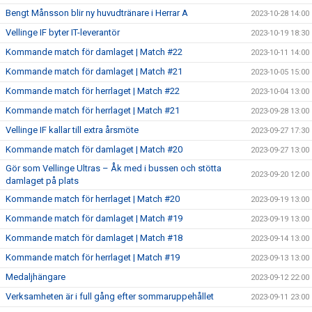
Bengt Månsson blir ny huvudtränare i Herrar A
2023-10-28 14:00
Vellinge IF byter IT-leverantör
2023-10-19 18:30
Kommande match för damlaget | Match #22
2023-10-11 14:00
Kommande match för damlaget | Match #21
2023-10-05 15:00
Kommande match för herrlaget | Match #22
2023-10-04 13:00
Kommande match för herrlaget | Match #21
2023-09-28 13:00
Vellinge IF kallar till extra årsmöte
2023-09-27 17:30
Kommande match för damlaget | Match #20
2023-09-27 13:00
Gör som Vellinge Ultras – Åk med i bussen och stötta
2023-09-20 12:00
damlaget på plats
Kommande match för herrlaget | Match #20
2023-09-19 13:00
Kommande match för damlaget | Match #19
2023-09-19 13:00
Kommande match för damlaget | Match #18
2023-09-14 13:00
Kommande match för herrlaget | Match #19
2023-09-13 13:00
Medaljhängare
2023-09-12 22:00
Verksamheten är i full gång efter sommaruppehållet
2023-09-11 23:00