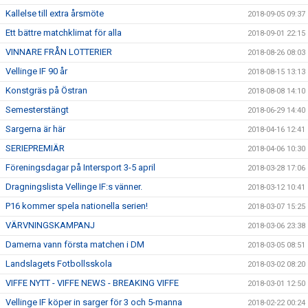
Kallelse till extra årsmöte
2018-09-05 09:37
Ett bättre matchklimat för alla
2018-09-01 22:15
VINNARE FRÅN LOTTERIER
2018-08-26 08:03
Vellinge IF 90 år
2018-08-15 13:13
Konstgräs på Östran
2018-08-08 14:10
Semesterstängt
2018-06-29 14:40
Sargerna är här
2018-04-16 12:41
SERIEPREMIÄR
2018-04-06 10:30
Föreningsdagar på Intersport 3-5 april
2018-03-28 17:06
Dragningslista Vellinge IF:s vänner.
2018-03-12 10:41
P16 kommer spela nationella serien!
2018-03-07 15:25
VÄRVNINGSKAMPANJ
2018-03-06 23:38
Damerna vann första matchen i DM
2018-03-05 08:51
Landslagets Fotbollsskola
2018-03-02 08:20
VIFFE NYTT - VIFFE NEWS - BREAKING VIFFE
2018-03-01 12:50
Vellinge IF köper in sarger för 3 och 5-manna
2018-02-22 00:24