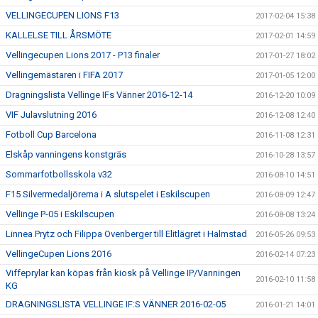
VELLINGECUPEN LIONS F13
2017-02-04 15:38
KALLELSE TILL ÅRSMÖTE
2017-02-01 14:59
Vellingecupen Lions 2017 - P13 finaler
2017-01-27 18:02
Vellingemästaren i FIFA 2017
2017-01-05 12:00
Dragningslista Vellinge IFs Vänner 2016-12-14
2016-12-20 10:09
VIF Julavslutning 2016
2016-12-08 12:40
Fotboll Cup Barcelona
2016-11-08 12:31
Elskåp vanningens konstgräs
2016-10-28 13:57
Sommarfotbollsskola v32
2016-08-10 14:51
F15 Silvermedaljörerna i A slutspelet i Eskilscupen
2016-08-09 12:47
Vellinge P-05 i Eskilscupen
2016-08-08 13:24
Linnea Prytz och Filippa Ovenberger till Elitlägret i Halmstad
2016-05-26 09:53
VellingeCupen Lions 2016
2016-02-14 07:23
Viffeprylar kan köpas från kiosk på Vellinge IP/Vanningen
2016-02-10 11:58
KG
DRAGNINGSLISTA VELLINGE IF:S VÄNNER 2016-02-05
2016-01-21 14:01