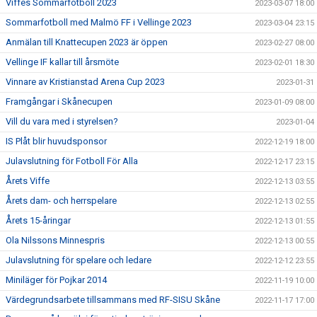
Viffes Sommarfotboll 2023
2023-03-07 18:00
Sommarfotboll med Malmö FF i Vellinge 2023
2023-03-04 23:15
Anmälan till Knattecupen 2023 är öppen
2023-02-27 08:00
Vellinge IF kallar till årsmöte
2023-02-01 18:30
Vinnare av Kristianstad Arena Cup 2023
2023-01-31
Framgångar i Skånecupen
2023-01-09 08:00
Vill du vara med i styrelsen?
2023-01-04
IS Plåt blir huvudsponsor
2022-12-19 18:00
Julavslutning för Fotboll För Alla
2022-12-17 23:15
Årets Viffe
2022-12-13 03:55
Årets dam- och herrspelare
2022-12-13 02:55
Årets 15-åringar
2022-12-13 01:55
Ola Nilssons Minnespris
2022-12-13 00:55
Julavslutning för spelare och ledare
2022-12-12 23:55
Miniläger för Pojkar 2014
2022-11-19 10:00
Värdegrundsarbete tillsammans med RF-SISU Skåne
2022-11-17 17:00