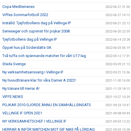
Copa Mediterraneo
2022-06-27 21:00
Viffes Sommarfotboll 2022
2022-06-27 14:15
Inställd: Tjejfotbollens dag på Vellinge IP
2022-06-21 22:12
Serieseger och cupvinst för pojkar 2008
2022-06-20 22:59
Tjejfotbollens dag på Vellinge IP
2022-06-14 23:28
Öppet hus på Söderslätts GK
2022-06-03 06:19
Två tuffa och spännande matcher för vårt U17-lag
2022-05-12 17:31
Städa Sverige
2022-05-09 21:13
Ny verksamhetsansvarig i Vellinge IF
2022-03-21 15:36
Ny huvudtränare klar för våra Damer A 2022!
2021-11-30 16:00
Ny tränare till Herrar A!
2021-11-29 18:15
VIFFE NEWS
2021-10-27 10:29
POJKAR 2010 GJORDE ÄNNU EN SAMHÄLLSINSATS
2021-09-23 10:47
VELLINGE IF OPEN 2021
2021-09-08 09:49
NY VERKSAMHETSCHEF I VELLINGE IF
2021-09-03 12:22
HERRAR A INFÖR MATCHEN MOT GIF NIKE PÅ LÖRDAG
2021-09-03 10:58