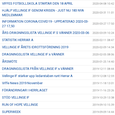
VIFFES FOTBOLLSKOLA STARTAR DEN 18 APRIL
2020-04-08 10:42
HJÄLP VELLINGE IF GENOM KRISEN - JUST NU 183 NYA
2020-03-31 11:01
MEDLEMMAR
INFORMATION CORONA/COVID19 - UPPDATERAD 2020-03-
2020-03-27 17:50
27 17,50
ÅRS-DRAGNINGSLISTA VELLINGE IF:S VÄNNER 2020-03-06
2020-03-09 10:24
STATISTIK HERRAR A
2020-02-11 08:47
VELLINGE IF ÅRETS IDROTTSFÖRENING 2019
2020-02-09 14:34
DRAGNINGSLISTA VELLINGE IF:s VÄNNER
2020-02-05 08:06
ÅRSMÖTE
2020-01-25 14:40
DRAGNINGSLISTA FRÅN VELLINGE IF:s VÄNNER
2019-12-11 08:44
Vellinge IF stärker upp ledarstaben runt Herrar A
2019-12-08 12:59
Viffe News 2019 November
2019-11-18 13:01
FÖRÄNDRINGAR I HERRLAGET
2019-11-16 23:26
STÖD VELLINGE IF
2019-10-29 13:38
RUN OF HOPE VELLINGE
2019-09-10 15:39
SUPERWEEK
2019-09-09 14:44