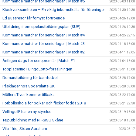
Kommande matcher för seniorlagen | Match #5
2023-05-03 11:00
Kioskverksamheten – En viktig inkomstkälla för föreningen
2023-04-30 12:30
Ed Bussresor får förnyat förtroende
2023-04-26 12:00
Utbildning inom spelarutbildningsplan (SUP)
2023-04-26 10:30
Kommande matcher för seniorlagen | Match #4
2023-04-25 22:15
Kommande matcher för seniorlagen | Match #3
2023-04-18 13:00
Kommande matcher för seniorlagen | Match #2
2023-04-11 19:05
Äntligen dags för seriepremiär | Match #1
2023-04-04 13:00
Topplacering i BingoLotto-försäljningen
2023-03-31 16:00
Domarutbildning för barnfotboll
2023-03-28 17:00
Påskläger hos Söderslätts GK
2023-03-28 08:00
Möllers Tivoli kommer tillbaka
2023-03-22 17:00
Fotbollsskola för pojkar och flickor födda 2018
2023-03-21 22:30
Vellinge IF har en ny styrelse
2023-03-19 18:00
Tejputbildning med RF-SISU Skåne
2023-03-18 18:00
Vila i frid, Sixten Abraham
2023-03-17