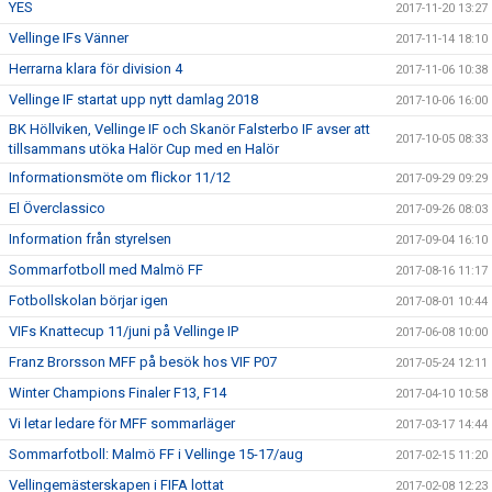
YES
2017-11-20 13:27
Vellinge IFs Vänner
2017-11-14 18:10
Herrarna klara för division 4
2017-11-06 10:38
Vellinge IF startat upp nytt damlag 2018
2017-10-06 16:00
BK Höllviken, Vellinge IF och Skanör Falsterbo IF avser att
2017-10-05 08:33
tillsammans utöka Halör Cup med en Halör
Informationsmöte om flickor 11/12
2017-09-29 09:29
El Överclassico
2017-09-26 08:03
Information från styrelsen
2017-09-04 16:10
Sommarfotboll med Malmö FF
2017-08-16 11:17
Fotbollskolan börjar igen
2017-08-01 10:44
VIFs Knattecup 11/juni på Vellinge IP
2017-06-08 10:00
Franz Brorsson MFF på besök hos VIF P07
2017-05-24 12:11
Winter Champions Finaler F13, F14
2017-04-10 10:58
Vi letar ledare för MFF sommarläger
2017-03-17 14:44
Sommarfotboll: Malmö FF i Vellinge 15-17/aug
2017-02-15 11:20
Vellingemästerskapen i FIFA lottat
2017-02-08 12:23