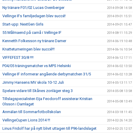
Ny tränare F01/02 Lucas Ovenberger
2014-09-08 14:58
Vellinge IFs familjedagen blev succé!
2014-09-01 15:51
Start-upp: NextGen Girls
2014-09-01 15:47
55 Målmaend på camå i Vellinge IF
2014-08-11 15:29
Kennetth Folkesson ny tränare Damer
2014-06-19 10:48
Knatteturneringen blev succé!!!
2014-06-16 10:54
VIFFEFEST 30/8 !!!!
2014-06-12 17:11
P04/05 träningsmatcher vs MPS Helsinki
2014-06-02 13:50
Vellinge IF informerar angående derbymatchen 31/5
2014-06-02 13:28
Jimmy Hansens MV skola 10-12 Juli
2014-05-13 11:17
Spelare vidare till Skånes zonläger steg 3
2014-05-08 13:58
Tillslagspecialisten Eija Feodoroff assisterar Kristian
2014-05-08 13:49
Olsson i Damlaget
Anmälan till Sommarfotbollskolan
2014-03-18 11:45
VellingeCupen Lions 2014 !!!
2014-02-26 14:20
Linus Fridolf har på nytt blivit uttagen till P96-landslaget
2014-02-25 12:57