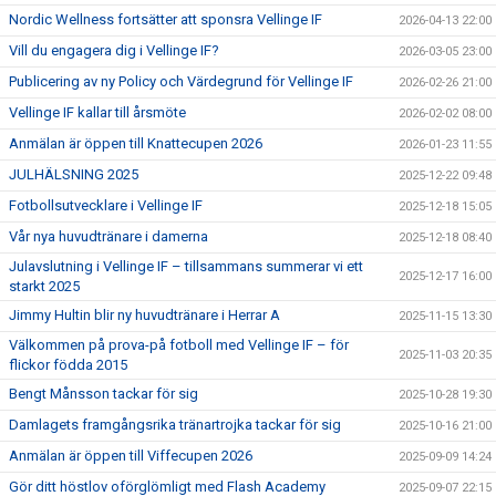
Nordic Wellness fortsätter att sponsra Vellinge IF
2026-04-13 22:00
Vill du engagera dig i Vellinge IF?
2026-03-05 23:00
Publicering av ny Policy och Värdegrund för Vellinge IF
2026-02-26 21:00
Vellinge IF kallar till årsmöte
2026-02-02 08:00
Anmälan är öppen till Knattecupen 2026
2026-01-23 11:55
JULHÄLSNING 2025
2025-12-22 09:48
Fotbollsutvecklare i Vellinge IF
2025-12-18 15:05
Vår nya huvudtränare i damerna
2025-12-18 08:40
Julavslutning i Vellinge IF – tillsammans summerar vi ett
2025-12-17 16:00
starkt 2025
Jimmy Hultin blir ny huvudtränare i Herrar A
2025-11-15 13:30
Välkommen på prova-på fotboll med Vellinge IF – för
2025-11-03 20:35
flickor födda 2015
Bengt Månsson tackar för sig
2025-10-28 19:30
Damlagets framgångsrika tränartrojka tackar för sig
2025-10-16 21:00
Anmälan är öppen till Viffecupen 2026
2025-09-09 14:24
Gör ditt höstlov oförglömligt med Flash Academy
2025-09-07 22:15