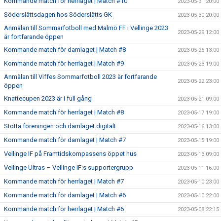
Kommande match för herrlaget | Match #10
2023-05-31 20:00
Söderslättsdagen hos Söderslätts GK
2023-05-30 20:00
Anmälan till Sommarfotboll med Malmö FF i Vellinge 2023
2023-05-29 12:00
är fortfarande öppen
Kommande match för damlaget | Match #8
2023-05-25 13:00
Kommande match för herrlaget | Match #9
2023-05-23 19:00
Anmälan till Viffes Sommarfotboll 2023 är fortfarande
2023-05-22 23:00
öppen
Knattecupen 2023 är i full gång
2023-05-21 09:00
Kommande match för herrlaget | Match #8
2023-05-17 19:00
Stötta föreningen och damlaget digitalt
2023-05-16 13:00
Kommande match för damlaget | Match #7
2023-05-15 19:00
Vellinge IF på Framtidskompassens öppet hus
2023-05-13 09:00
Vellinge Ultras – Vellinge IF:s supportergrupp
2023-05-11 16:00
Kommande match för herrlaget | Match #7
2023-05-10 23:00
Kommande match för damlaget | Match #6
2023-05-10 22:00
Kommande match för herrlaget | Match #6
2023-05-08 22:15