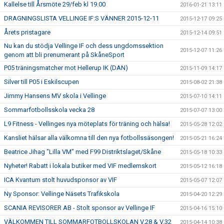
Kallelse till Årsmöte 29/feb kl 19.00
2016-01-21 13:11
DRAGNINGSLISTA VELLINGE IF:S VÄNNER 2015-12-11
2015-12-17 09:25
Årets pristagare
2015-12-14 09:51
Nu kan du stödja Vellinge IF och dess ungdomssektion
2015-12-07 11:26
genom att bli prenumerant på SkåneSport
P05 träningsmatcher mot Hellerup IK (DAN)
2015-11-09 14:17
Silver till P05 i Eskilscupen
2015-08-02 21:38
Jimmy Hansens MV skola i Vellinge
2015-07-10 14:11
Sommarfotbollsskola vecka 28
2015-07-07 13:00
L9 Fitness - Vellinges nya möteplats för träning och hälsa!
2015-05-28 12:02
Kansliet hälsar alla välkomna till den nya fotbollssäsongen!
2015-05-21 16:24
Beatrice Jihag "Lilla VM” med F99 Distriktslaget/Skåne
2015-05-18 10:33
Nyheter! Rabatt i lokala butiker med VIF medlemskort
2015-05-12 16:18
ICA Kvantum stolt huvudsponsor av VIF
2015-05-07 12:07
Ny Sponsor: Vellinge Näsets Trafikskola
2015-04-20 12:29
SCANIA REVISORER AB - Stolt sponsor av Vellinge IF
2015-04-16 15:10
VÄLKOMMEN TILL SOMMARFOTBOLLSKOLAN V.28 & V.32
2015-04-14 10:38