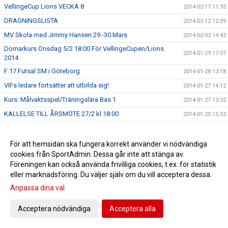
VellingeCup Lions VECKA 8
2014-02-17 11:33
DRAGNINGSLISTA
2014-02-12 12:09
MV Skola med Jimmy Hansen 29.-30.Mars
2014-02-03 14:43
Domarkurs Onsdag 5/2 18:00 För VellingeCupen/Lions
2014-01-29 17:07
2014
F 17 Futsal SM i Göteborg
2014-01-28 13:18
VIFs ledare fortsätter att utbilda sig!
2014-01-27 14:12
Kurs: Målvaktsspel/Träningslära Bas 1
2014-01-27 13:52
KALLELSE TILL ÅRSMÖTE 27/2 kl 18:00
2014-01-20 15:53
Bareko Sport avtal avbrutet
2014-01-15 14:21
Årets pristagare 2014
2013-12-10 12:04
För att hemsidan ska fungera korrekt använder vi nödvändiga
cookies från SportAdmin. Dessa går inte att stänga av.
Julfest i Vellinge Gästis för alla fantastiska VIF ledare!
2013-12-09 15:59
Föreningen kan också använda frivilliga cookies, t.ex. för statistik
Vellinge F17 tvåa i Futsal DM
2013-12-09 10:07
eller marknadsföring. Du väljer själv om du vill acceptera dessa.
VIFs Julavslutning i Södervångshallen 4/12
2013-12-05 09:25
Anpassa dina val
Möte med kommunen ang. Vanningen
2013-12-03 13:57
Ungdomsfotbollcenter
Acceptera nödvändiga
Acceptera alla
Ännu en F15 spelare uttagen till Skånes breddläger
2013-12-02 10:32