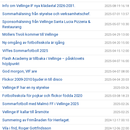
Info om Vellinge IF nya klädavtal 2026-2031.
2025-08-19 16:18
Sommarhälsning från styrelse och verksamhetschef.
2025-07-01 13:57
Sponsorhälsning från Vellinge Santa Lucia Pizzeria &
2025-05-07 10:30
Restaurang
Möllers Tivoli kommer till Vellinge
2025-04-29 13:00
Ny omgång av fotbollsskola är igång
2025-04-20 15:00
Viffes Sommarfotboll 2025
2025-04-15 12:00
Flash Academy är tillbaka i Vellinge – påsklovets
2025-04-07 16:00
höjdpunkt
God morgon, VIF:are
2025-04-07 08:00
Flickor 2009-2010 bjuder in till disco
2025-04-04 20:03
Vellinge IF har en ny styrelse
2025-03-26
Fotbollsskola för pojkar och flickor födda 2020
2025-03-08 18:23
Sommarfotboll med Malmö FF i Vellinge 2025
2025-02-26
Vellinge IF kallar till årsmöte
2025-02-25
Summering av Frimånaden för Herrlaget.
2024-12-17 00:10
Vila i frid, Roger Gottfridsson
2024-12-06 22:00