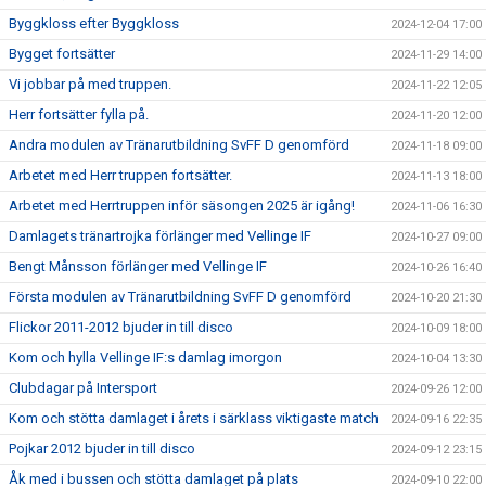
Byggkloss efter Byggkloss
2024-12-04 17:00
Bygget fortsätter
2024-11-29 14:00
Vi jobbar på med truppen.
2024-11-22 12:05
Herr fortsätter fylla på.
2024-11-20 12:00
Andra modulen av Tränarutbildning SvFF D genomförd
2024-11-18 09:00
Arbetet med Herr truppen fortsätter.
2024-11-13 18:00
Arbetet med Herrtruppen inför säsongen 2025 är igång!
2024-11-06 16:30
Damlagets tränartrojka förlänger med Vellinge IF
2024-10-27 09:00
Bengt Månsson förlänger med Vellinge IF
2024-10-26 16:40
Första modulen av Tränarutbildning SvFF D genomförd
2024-10-20 21:30
Flickor 2011-2012 bjuder in till disco
2024-10-09 18:00
Kom och hylla Vellinge IF:s damlag imorgon
2024-10-04 13:30
Clubdagar på Intersport
2024-09-26 12:00
Kom och stötta damlaget i årets i särklass viktigaste match
2024-09-16 22:35
Pojkar 2012 bjuder in till disco
2024-09-12 23:15
Åk med i bussen och stötta damlaget på plats
2024-09-10 22:00