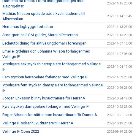
Damerna på besök i förra tisdagsträningen med
2022-11-15 20:00
Tjejprojektet
Mathias Nilsson spelade båda kvalmatcherna till
2022-11-14 16:45
Allsvenskan
Herrarnas lagbygge fortsätter
2022-11-13 23:00
Stort grattis till SM-guldet, Marcus Petterson
2022-11-13 20:30
Ledarutbildning för aktiva ungdomar i föreningen
2022-11-07 12:00
Emelie Rydelius och Johanna Wilson förlänger med
2022-11-07 08:00
Vellinge IF
Ytterligare sex stycken herrspelare förlänger med Vellinge
2022-11-04 17:00
IF
Fem stycken herrspelare förlänger med Vellinge IF
2022-11-02 23:00
Ytterligare fem stycken damspelare förlänger med Vellinge
2022-10-26 23:00
IF
Jörgen Eriksson blir ny huvudtränare för Herrar A
2022-10-24 19:00
Fyra stycken damspelare förlänger med Vellinge IF
2022-10-22 23:00
Roger Nilsson fortsätter som huvudtränare för Damer A
2022-10-21 12:00
Vellinge IF söker huvudtränare till Herrar A
2022-10-13 20:00
Vellinge IF Open 2022
2022-09-19 23:00