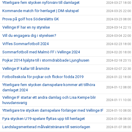
Ytterligare fem stycken nyförvärv till damlaget
2024-03-27 18:00
Kommande match för herrlaget | DM-slutspel
2024-03-25 22:00
Prova på golf hos Söderslätts GK
2024-03-23 08:00
Vellinge IF har en ny styrelse
2024-03-14 22:15
Vill du engagera dig i styrelsen?
2024-03-04 22:00
Viffes Sommarfotboll 2024
2024-02-23 18:00
Sommarfotboll med Malmö FF i Vellinge 2024
2024-02-20 18:00
Pojkar 2014 hjälpte till i stormdrabbade Ljunghusen
2024-02-18 23:15
Vellinge IF kallar till årsmöte
2024-02-07 22:30
Fotbollsskola för pojkar och flickor födda 2019
2024-01-22 18:00
Ytterligare fem stycken damspelare kommer att tillhöra
2024-01-12 08:00
damlaget 2024
Vellinge IF startar ett andra damlag och Lisa Kempe blir
2024-01-11 10:00
huvudansvarig
Ytterligare tre stycken damspelare förlänger med Vellinge IF
2024-01-10 08:00
Fyra stycken U19-spelare flyttas upp till herrlaget
2024-01-08 08:00
Landslagsmeriterad målvaktstränare till seniorlagen
2024-01-07 08:00