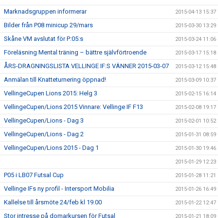
Marknadsgruppen informerar
2015-04-13 15:37
Bilder från P08 minicup 29/mars
2015-03-30 13:29
Skåne VM avslutat för P:05:s
2015-03-24 11:06
Föreläsning Mental träning – bättre självförtroende
2015-03-17 15:18
ÅRS-DRAGNINGSLISTA VELLINGE IF:S VÄNNER 2015-03-07
2015-03-12 15:48
Anmälan till Knatteturnering öppnad!
2015-03-09 10:37
VellingeCupen Lions 2015: Helg 3
2015-02-15 16:14
VellingeCupen/Lions 2015 Vinnare: Vellinge IF F13
2015-02-08 19:17
VellingeCupen/Lions - Dag 3
2015-02-01 10:52
VellingeCupen/Lions - Dag 2
2015-01-31 08:59
VellingeCupen/Lions 2015 - Dag 1
2015-01-30 19:46
2015-01-29 12:23
P05 i LB07 Futsal Cup
2015-01-28 11:21
Vellinge IFs ny profil - Intersport Mobilia
2015-01-26 16:49
Kallelse till årsmöte 24/feb kl 19.00
2015-01-22 12:47
Stor intresse på domarkursen för Futsal
2015-01-21 18:09