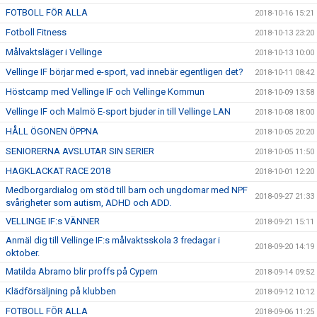
FOTBOLL FÖR ALLA
2018-10-16 15:21
Fotboll Fitness
2018-10-13 23:20
Målvaktsläger i Vellinge
2018-10-13 10:00
Vellinge IF börjar med e-sport, vad innebär egentligen det?
2018-10-11 08:42
Höstcamp med Vellinge IF och Vellinge Kommun
2018-10-09 13:58
Vellinge IF och Malmö E-sport bjuder in till Vellinge LAN
2018-10-08 18:00
HÅLL ÖGONEN ÖPPNA
2018-10-05 20:20
SENIORERNA AVSLUTAR SIN SERIER
2018-10-05 11:50
HAGKLACKAT RACE 2018
2018-10-01 12:20
Medborgardialog om stöd till barn och ungdomar med NPF
2018-09-27 21:33
svårigheter som autism, ADHD och ADD.
VELLINGE IF:s VÄNNER
2018-09-21 15:11
Anmäl dig till Vellinge IF:s målvaktsskola 3 fredagar i
2018-09-20 14:19
oktober.
Matilda Abramo blir proffs på Cypern
2018-09-14 09:52
Klädförsäljning på klubben
2018-09-12 10:12
FOTBOLL FÖR ALLA
2018-09-06 11:25