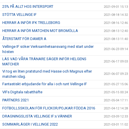
25% PÅ ALLT HOS INTERSPORT
2021-09-01 15:13
STÖTTA VELLINGE IF
2021-08-18 14:32
HERRAR A INFÖR IFK TRELLEBORG
2021-08-16 12:46
HERRAR A INFÖR MATCHEN MOT BROMÖLLA
2021-08-13 12:40
ÅTERSTART FÖR DAMER A
2021-08-13 11:40
Vellinge IF söker Verksamhetsansvarig med start under
2021-06-23 09:14
hösten
LÄS VAD VÅRA TRÄNARE SÄGER INFÖR HELGENS
2021-06-17 09:03
MATCHER
Vi tog en liten pratstund med Hasse och Magnus efter
2021-06-07 09:23
matchen idag.
Fantastiskt erbjudande för alla i och runt Vellinge IF
2021-05-27 15:06
VIFs Digitala rabatthäfte
2021-05-15 00:24
PARTNERS 2021
2021-05-04 17:11
FOTBOLLSSKOLAN FÖR FLICKOR/POJKAR FÖDDA 2016
2021-04-12 14:28
DRAGNINGSLISTA VELLINGE IF:s VÄNNER
2021-03-09 12:33
SOMMARLÄGER I VELLINGE 2022
2021-03-01 11:02