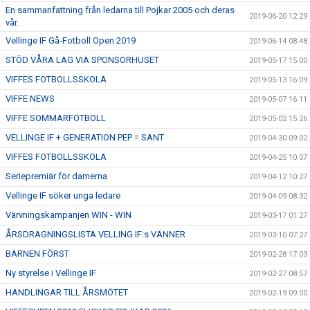
En sammanfattning från ledarna till Pojkar 2005 och deras
2019-06-20 12:29
vår.
Vellinge IF Gå-Fotboll Open 2019
2019-06-14 08:48
STÖD VÅRA LAG VIA SPONSORHUSET
2019-05-17 15:00
VIFFES FOTBOLLSSKOLA
2019-05-13 16:09
VIFFE NEWS
2019-05-07 16:11
VIFFE SOMMARFOTBOLL
2019-05-02 15:26
VELLINGE IF + GENERATION PEP = SANT
2019-04-30 09:02
VIFFES FOTBOLLSSKOLA
2019-04-25 10:07
Seriepremiär för damerna
2019-04-12 10:27
Vellinge IF söker unga ledare
2019-04-09 08:32
Värvningskampanjen WIN - WIN
2019-03-17 01:27
ÅRSDRAGNINGSLISTA VELLING IF:s VÄNNER
2019-03-10 07:27
BARNEN FÖRST
2019-02-28 17:03
Ny styrelse i Vellinge IF
2019-02-27 08:57
HANDLINGAR TILL ÅRSMÖTET
2019-02-19 09:00