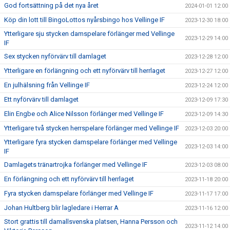
God fortsättning på det nya året
2024-01-01 12:00
Köp din lott till BingoLottos nyårsbingo hos Vellinge IF
2023-12-30 18:00
Ytterligare sju stycken damspelare förlänger med Vellinge
2023-12-29 14:00
IF
Sex stycken nyförvärv till damlaget
2023-12-28 12:00
Ytterligare en förlängning och ett nyförvärv till herrlaget
2023-12-27 12:00
En julhälsning från Vellinge IF
2023-12-24 12:00
Ett nyförvärv till damlaget
2023-12-09 17:30
Elin Engbe och Alice Nilsson förlänger med Vellinge IF
2023-12-09 14:30
Ytterligare två stycken herrspelare förlänger med Vellinge IF
2023-12-03 20:00
Ytterligare fyra stycken damspelare förlänger med Vellinge
2023-12-03 14:00
IF
Damlagets tränartrojka förlänger med Vellinge IF
2023-12-03 08:00
En förlängning och ett nyförvärv till herrlaget
2023-11-18 20:00
Fyra stycken damspelare förlänger med Vellinge IF
2023-11-17 17:00
Johan Hultberg blir lagledare i Herrar A
2023-11-16 12:00
Stort grattis till damallsvenska platsen, Hanna Persson och
2023-11-12 14:00