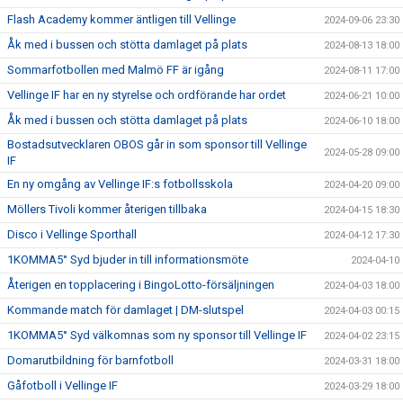
Flash Academy kommer äntligen till Vellinge
2024-09-06 23:30
Åk med i bussen och stötta damlaget på plats
2024-08-13 18:00
Sommarfotbollen med Malmö FF är igång
2024-08-11 17:00
Vellinge IF har en ny styrelse och ordförande har ordet
2024-06-21 10:00
Åk med i bussen och stötta damlaget på plats
2024-06-10 18:00
Bostadsutvecklaren OBOS går in som sponsor till Vellinge
2024-05-28 09:00
IF
En ny omgång av Vellinge IF:s fotbollsskola
2024-04-20 09:00
Möllers Tivoli kommer återigen tillbaka
2024-04-15 18:30
Disco i Vellinge Sporthall
2024-04-12 17:30
1KOMMA5° Syd bjuder in till informationsmöte
2024-04-10
Återigen en topplacering i BingoLotto-försäljningen
2024-04-03 18:00
Kommande match för damlaget | DM-slutspel
2024-04-03 00:15
1KOMMA5° Syd välkomnas som ny sponsor till Vellinge IF
2024-04-02 23:15
Domarutbildning för barnfotboll
2024-03-31 18:00
Gåfotboll i Vellinge IF
2024-03-29 18:00