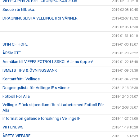
VIFFECUPEN 2019 FLICKOR/POJKAR 2006
2019-02-10 08:18
Succén är tillbaka.
2019-02-08 10:45
DRAGNINGSLISTA VELLINGE IF:s VÄNNER
2019-02-07 15:32
2019-02-05 13:30
2019-01-31 10:10
SPIN OF HOPE
2019-01-30 15:07
ÅRSMÖTE
2019-01-29 23:22
Anmälan till VIFFES FOTBOLLSSKOLA är nu öppen!
2019-01-22 18:48
ISMETS TIPS & ÖVNINGSBANK
2019-01-09 09:38
Kontantfritt i Vellinge
2019-01-04 21:20
Dragningslista för Vellinge IF:s vänner
2018-12-13 08:30
Fotboll För Alla
2018-12-10 09:07
Vellinge IF fick stipendium för sitt arbete med Fotboll För
2018-12-08 08:07
Alla
Information gällande försäkring i Vellinge IF
2018-11-27 01:00
VIFFENEWS
2018-11-19 10:28
ÅRETS VIFFARE
2018-11-15 13:39