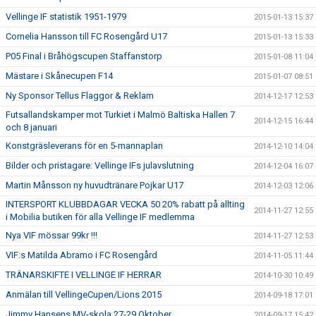
Vellinge IF statistik 1951-1979
2015-01-13 15:37
Cornelia Hansson till FC Rosengård U17
2015-01-13 15:33
P05 Final i Bråhögscupen Staffanstorp
2015-01-08 11:04
Mästare i Skånecupen F14
2015-01-07 08:51
Ny Sponsor Tellus Flaggor & Reklam
2014-12-17 12:53
Futsallandskamper mot Turkiet i Malmö Baltiska Hallen 7
2014-12-15 16:44
och 8 januari
Konstgräsleverans för en 5-mannaplan
2014-12-10 14:04
Bilder och pristagare: Vellinge IFs julavslutning
2014-12-04 16:07
Martin Månsson ny huvudtränare Pojkar U17
2014-12-03 12:06
INTERSPORT KLUBBDAGAR VECKA 50 20% rabatt på allting
2014-11-27 12:55
i Mobilia butiken för alla Vellinge IF medlemma
Nya VIF mössar 99kr !!!
2014-11-27 12:53
VIF:s Matilda Abramo i FC Rosengård
2014-11-05 11:44
TRÄNARSKIFTE I VELLINGE IF HERRAR
2014-10-30 10:49
Anmälan till VellingeCupen/Lions 2015
2014-09-18 17:01
Jimmy Hansens MV-skola 27-29 Oktober
2014-09-17 15:42