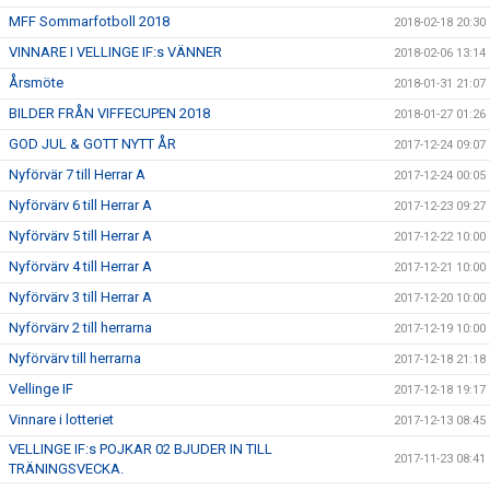
MFF Sommarfotboll 2018
2018-02-18 20:30
VINNARE I VELLINGE IF:s VÄNNER
2018-02-06 13:14
Årsmöte
2018-01-31 21:07
BILDER FRÅN VIFFECUPEN 2018
2018-01-27 01:26
GOD JUL & GOTT NYTT ÅR
2017-12-24 09:07
Nyförvär 7 till Herrar A
2017-12-24 00:05
Nyförvärv 6 till Herrar A
2017-12-23 09:27
Nyförvärv 5 till Herrar A
2017-12-22 10:00
Nyförvärv 4 till Herrar A
2017-12-21 10:00
Nyförvärv 3 till Herrar A
2017-12-20 10:00
Nyförvärv 2 till herrarna
2017-12-19 10:00
Nyförvärv till herrarna
2017-12-18 21:18
Vellinge IF
2017-12-18 19:17
Vinnare i lotteriet
2017-12-13 08:45
VELLINGE IF:s POJKAR 02 BJUDER IN TILL
2017-11-23 08:41
TRÄNINGSVECKA.