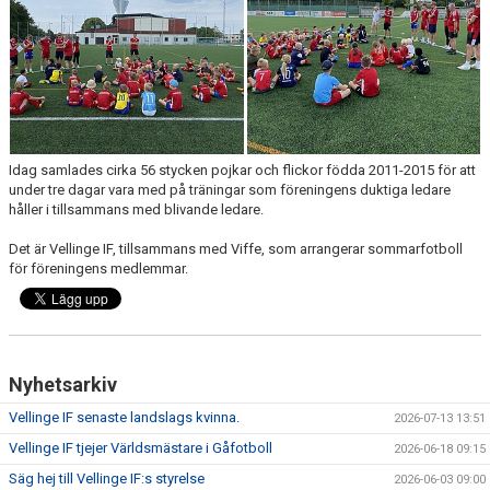
TJEJPROJEKTET
VELLINGE IF:S VÄNNER
DOKUMENT
KONTAKT
Idag samlades cirka 56 stycken pojkar och flickor födda 2011-2015 för att
under tre dagar vara med på träningar som föreningens duktiga ledare
håller i tillsammans med blivande ledare.
Det är Vellinge IF, tillsammans med Viffe, som arrangerar sommarfotboll
för föreningens medlemmar.
Nyhetsarkiv
Vellinge IF senaste landslags kvinna.
2026-07-13 13:51
Vellinge IF tjejer Världsmästare i Gåfotboll
2026-06-18 09:15
Säg hej till Vellinge IF:s styrelse
2026-06-03 09:00