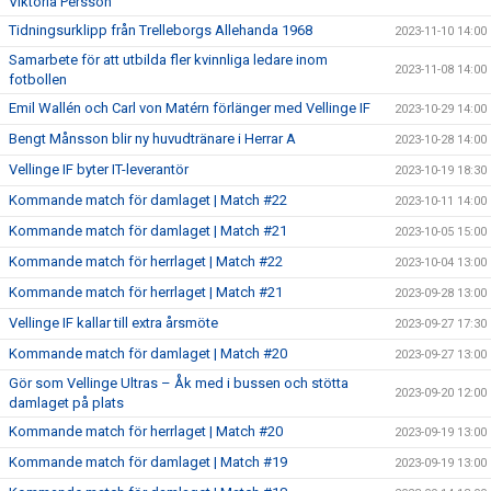
Viktoria Persson
Tidningsurklipp från Trelleborgs Allehanda 1968
2023-11-10 14:00
Samarbete för att utbilda fler kvinnliga ledare inom
2023-11-08 14:00
fotbollen
Emil Wallén och Carl von Matérn förlänger med Vellinge IF
2023-10-29 14:00
Bengt Månsson blir ny huvudtränare i Herrar A
2023-10-28 14:00
Vellinge IF byter IT-leverantör
2023-10-19 18:30
Kommande match för damlaget | Match #22
2023-10-11 14:00
Kommande match för damlaget | Match #21
2023-10-05 15:00
Kommande match för herrlaget | Match #22
2023-10-04 13:00
Kommande match för herrlaget | Match #21
2023-09-28 13:00
Vellinge IF kallar till extra årsmöte
2023-09-27 17:30
Kommande match för damlaget | Match #20
2023-09-27 13:00
Gör som Vellinge Ultras – Åk med i bussen och stötta
2023-09-20 12:00
damlaget på plats
Kommande match för herrlaget | Match #20
2023-09-19 13:00
Kommande match för damlaget | Match #19
2023-09-19 13:00