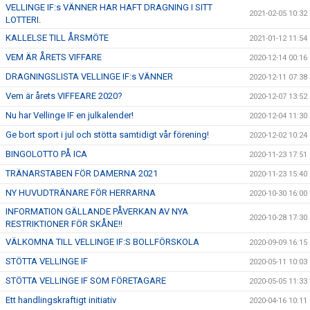
VELLINGE IF:s VÄNNER HAR HAFT DRAGNING I SITT
2021-02-05 10:32
LOTTERI.
KALLELSE TILL ÅRSMÖTE
2021-01-12 11:54
VEM ÄR ÅRETS VIFFARE
2020-12-14 00:16
DRAGNINGSLISTA VELLINGE IF:s VÄNNER
2020-12-11 07:38
Vem är årets VIFFEARE 2020?
2020-12-07 13:52
Nu har Vellinge IF en julkalender!
2020-12-04 11:30
Ge bort sport i jul och stötta samtidigt vår förening!
2020-12-02 10:24
BINGOLOTTO PÅ ICA
2020-11-23 17:51
TRÄNARSTABEN FÖR DAMERNA 2021
2020-11-23 15:40
NY HUVUDTRÄNARE FÖR HERRARNA
2020-10-30 16:00
INFORMATION GÄLLANDE PÅVERKAN AV NYA
2020-10-28 17:30
RESTRIKTIONER FÖR SKÅNE!!
VÄLKOMNA TILL VELLINGE IF:S BOLLFÖRSKOLA
2020-09-09 16:15
STÖTTA VELLINGE IF
2020-05-11 10:03
STÖTTA VELLINGE IF SOM FÖRETAGARE
2020-05-05 11:33
Ett handlingskraftigt initiativ
2020-04-16 10:11