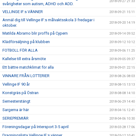
2018-09-27 21:33
svårigheter som autism, ADHD och ADD.
VELLINGE IF:s VÄNNER
2018-09-21 15:11
Anmäl dig till Vellinge IF:s målvaktsskola 3 fredagar i
2018-09-20 14:19
oktober.
Matilda Abramo blir proffs på Cypern
2018-09-14 09:52
Klädförsäljning på klubben
2018-09-12 10:12
FOTBOLL FÖR ALLA
2018-09-06 11:25
Kallelse till extra årsmöte
2018-09-05 09:37
Ett bättre matchklimat för alla
2018-09-01 22:15
VINNARE FRÅN LOTTERIER
2018-08-26 08:03
Vellinge IF 90 år
2018-08-15 13:13
Konstgräs på Östran
2018-08-08 14:10
Semesterstängt
2018-06-29 14:40
Sargerna är här
2018-04-16 12:41
SERIEPREMIÄR
2018-04-06 10:30
Föreningsdagar på Intersport 3-5 april
2018-03-28 17:06
Dragningslista Vellinge IF:s vänner.
2018-03-12 10:41