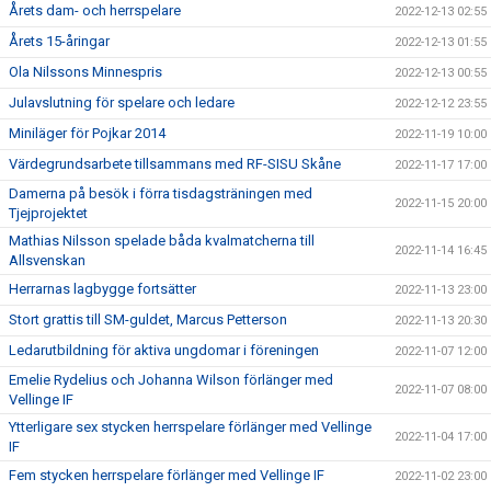
Årets dam- och herrspelare
2022-12-13 02:55
Årets 15-åringar
2022-12-13 01:55
Ola Nilssons Minnespris
2022-12-13 00:55
Julavslutning för spelare och ledare
2022-12-12 23:55
Miniläger för Pojkar 2014
2022-11-19 10:00
Värdegrundsarbete tillsammans med RF-SISU Skåne
2022-11-17 17:00
Damerna på besök i förra tisdagsträningen med
2022-11-15 20:00
Tjejprojektet
Mathias Nilsson spelade båda kvalmatcherna till
2022-11-14 16:45
Allsvenskan
Herrarnas lagbygge fortsätter
2022-11-13 23:00
Stort grattis till SM-guldet, Marcus Petterson
2022-11-13 20:30
Ledarutbildning för aktiva ungdomar i föreningen
2022-11-07 12:00
Emelie Rydelius och Johanna Wilson förlänger med
2022-11-07 08:00
Vellinge IF
Ytterligare sex stycken herrspelare förlänger med Vellinge
2022-11-04 17:00
IF
Fem stycken herrspelare förlänger med Vellinge IF
2022-11-02 23:00