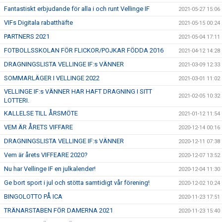
Fantastiskt erbjudande för alla i och runt Vellinge IF
2021-05-27 15:06
VIFs Digitala rabatthäfte
2021-05-15 00:24
PARTNERS 2021
2021-05-04 17:11
FOTBOLLSSKOLAN FÖR FLICKOR/POJKAR FÖDDA 2016
2021-04-12 14:28
DRAGNINGSLISTA VELLINGE IF:s VÄNNER
2021-03-09 12:33
SOMMARLÄGER I VELLINGE 2022
2021-03-01 11:02
VELLINGE IF:s VÄNNER HAR HAFT DRAGNING I SITT
2021-02-05 10:32
LOTTERI.
KALLELSE TILL ÅRSMÖTE
2021-01-12 11:54
VEM ÄR ÅRETS VIFFARE
2020-12-14 00:16
DRAGNINGSLISTA VELLINGE IF:s VÄNNER
2020-12-11 07:38
Vem är årets VIFFEARE 2020?
2020-12-07 13:52
Nu har Vellinge IF en julkalender!
2020-12-04 11:30
Ge bort sport i jul och stötta samtidigt vår förening!
2020-12-02 10:24
BINGOLOTTO PÅ ICA
2020-11-23 17:51
TRÄNARSTABEN FÖR DAMERNA 2021
2020-11-23 15:40