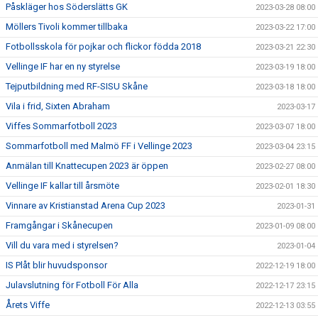
Påskläger hos Söderslätts GK
2023-03-28 08:00
Möllers Tivoli kommer tillbaka
2023-03-22 17:00
Fotbollsskola för pojkar och flickor födda 2018
2023-03-21 22:30
Vellinge IF har en ny styrelse
2023-03-19 18:00
Tejputbildning med RF-SISU Skåne
2023-03-18 18:00
Vila i frid, Sixten Abraham
2023-03-17
Viffes Sommarfotboll 2023
2023-03-07 18:00
Sommarfotboll med Malmö FF i Vellinge 2023
2023-03-04 23:15
Anmälan till Knattecupen 2023 är öppen
2023-02-27 08:00
Vellinge IF kallar till årsmöte
2023-02-01 18:30
Vinnare av Kristianstad Arena Cup 2023
2023-01-31
Framgångar i Skånecupen
2023-01-09 08:00
Vill du vara med i styrelsen?
2023-01-04
IS Plåt blir huvudsponsor
2022-12-19 18:00
Julavslutning för Fotboll För Alla
2022-12-17 23:15
Årets Viffe
2022-12-13 03:55