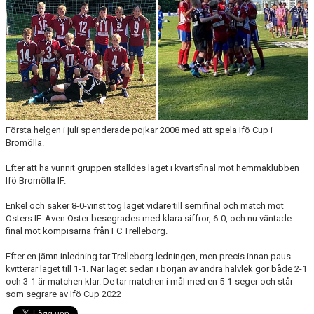
TJEJPROJEKTET
VELLINGE IF:S VÄNNER
DOKUMENT
KONTAKT
Första helgen i juli spenderade pojkar 2008 med att spela Ifö Cup i
Bromölla.
Efter att ha vunnit gruppen ställdes laget i kvartsfinal mot hemmaklubben
Ifö Bromölla IF.
Enkel och säker 8-0-vinst tog laget vidare till semifinal och match mot
Östers IF. Även Öster besegrades med
klara siffror, 6-0, och nu väntade
final mot kompisarna från FC Trelleborg.
Efter en jämn inledning tar Trelleborg ledningen, men precis innan paus
kvitterar laget till 1-1. När laget sedan i början av andra halvlek
gör både 2-1
och 3-1 är matchen klar. De tar matchen i mål med en 5-1-seger och står
som segrare av Ifö Cup 2022