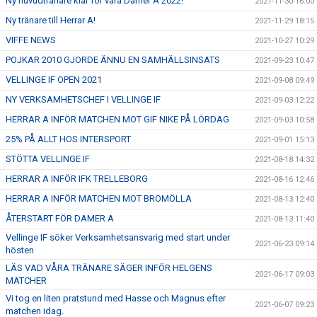
Ny huvudtränare klar för våra Damer A 2022!
2021-11-30 16:00
Ny tränare till Herrar A!
2021-11-29 18:15
VIFFE NEWS
2021-10-27 10:29
POJKAR 2010 GJORDE ÄNNU EN SAMHÄLLSINSATS
2021-09-23 10:47
VELLINGE IF OPEN 2021
2021-09-08 09:49
NY VERKSAMHETSCHEF I VELLINGE IF
2021-09-03 12:22
HERRAR A INFÖR MATCHEN MOT GIF NIKE PÅ LÖRDAG
2021-09-03 10:58
25% PÅ ALLT HOS INTERSPORT
2021-09-01 15:13
STÖTTA VELLINGE IF
2021-08-18 14:32
HERRAR A INFÖR IFK TRELLEBORG
2021-08-16 12:46
HERRAR A INFÖR MATCHEN MOT BROMÖLLA
2021-08-13 12:40
ÅTERSTART FÖR DAMER A
2021-08-13 11:40
Vellinge IF söker Verksamhetsansvarig med start under
2021-06-23 09:14
hösten
LÄS VAD VÅRA TRÄNARE SÄGER INFÖR HELGENS
2021-06-17 09:03
MATCHER
Vi tog en liten pratstund med Hasse och Magnus efter
2021-06-07 09:23
matchen idag.