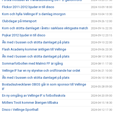
2024-10-20 21:30
Flickor 2011-2012 bjuder in till disco
2024-10-09 18:00
Kom och hylla Vellinge IF:s damlag imorgon
2024-10-04 13:30
Clubdagar på Intersport
2024-09-26 12:00
Kom och stötta damlaget i årets i särklass viktigaste match
2024-09-16 22:35
Pojkar 2012 bjuder in till disco
2024-09-12 23:15
Åk med i bussen och stötta damlaget på plats
2024-09-10 22:00
Flash Academy kommer äntligen till Vellinge
2024-09-06 23:30
Åk med i bussen och stötta damlaget på plats
2024-08-13 18:00
Sommarfotbollen med Malmö FF är igång
2024-08-11 17:00
Vellinge IF har en ny styrelse och ordförande har ordet
2024-06-21 10:00
Åk med i bussen och stötta damlaget på plats
2024-06-10 18:00
Bostadsutvecklaren OBOS går in som sponsor till Vellinge
2024-05-28 09:00
IF
En ny omgång av Vellinge IF:s fotbollsskola
2024-04-20 09:00
Möllers Tivoli kommer återigen tillbaka
2024-04-15 18:30
Disco i Vellinge Sporthall
2024-04-12 17:30