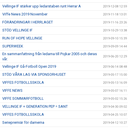
Vellinge IF stärker upp ledarstaben runt Herrar A
2019-12-08 12:59
Viffe News 2019 November
2019-11-18 13:01
FÖRÄNDRINGAR I HERRLAGET
2019-11-16 23:26
STÖD VELLINGE IF
2019-10-29 13:38
RUN OF HOPE VELLINGE
2019-09-10 15:39
SUPERWEEK
2019-09-09 14:44
En sammanfattning från ledarna till Pojkar 2005 och deras
2019-06-20 12:29
vår.
Vellinge IF Gå-Fotboll Open 2019
2019-06-14 08:48
STÖD VÅRA LAG VIA SPONSORHUSET
2019-05-17 15:00
VIFFES FOTBOLLSSKOLA
2019-05-13 16:09
VIFFE NEWS
2019-05-07 16:11
VIFFE SOMMARFOTBOLL
2019-05-02 15:26
VELLINGE IF + GENERATION PEP = SANT
2019-04-30 09:02
VIFFES FOTBOLLSSKOLA
2019-04-25 10:07
Seriepremiär för damerna
2019-04-12 10:27