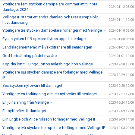
Ytterligare fem stycken damspelare kommer att tillhöra
2024-01-12 08:00
damlaget 2024
Vellinge IF startar ett andra damlag och Lisa Kempe blir
2024-01-11 10:00
huvudansvarig
Ytterligare tre stycken damspelare förlänger med Vellinge IF
2024-01-10 08:00
Fyra stycken U19-spelare flyttas upp till herrlaget
2024-01-08 08:00
Landslagsmeriterad målvaktstränare till seniorlagen
2024-01-07 08:00
God fortsättning på det nya året
2024-01-01 12:00
Köp din lott till BingoLottos nyårsbingo hos Vellinge IF
2023-12-30 18:00
Ytterligare sju stycken damspelare förlänger med Vellinge
2023-12-29 14:00
IF
Sex stycken nyförvärv till damlaget
2023-12-28 12:00
Ytterligare en förlängning och ett nyförvärv till herrlaget
2023-12-27 12:00
En julhälsning från Vellinge IF
2023-12-24 12:00
Ett nyförvärv till damlaget
2023-12-09 17:30
Elin Engbe och Alice Nilsson förlänger med Vellinge IF
2023-12-09 14:30
Ytterligare två stycken herrspelare förlänger med Vellinge IF
2023-12-03 20:00