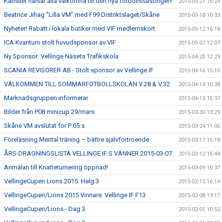
Kansliet hälsar alla välkomna till den nya fotbollssäsongen!
2015-05-21 16:24
Beatrice Jihag "Lilla VM” med F99 Distriktslaget/Skåne
2015-05-18 10:33
Nyheter! Rabatt i lokala butiker med VIF medlemskort
2015-05-12 16:18
ICA Kvantum stolt huvudsponsor av VIF
2015-05-07 12:07
Ny Sponsor: Vellinge Näsets Trafikskola
2015-04-20 12:29
SCANIA REVISORER AB - Stolt sponsor av Vellinge IF
2015-04-16 15:10
VÄLKOMMEN TILL SOMMARFOTBOLLSKOLAN V.28 & V.32
2015-04-14 10:38
Marknadsgruppen informerar
2015-04-13 15:37
Bilder från P08 minicup 29/mars
2015-03-30 13:29
Skåne VM avslutat för P:05:s
2015-03-24 11:06
Föreläsning Mental träning – bättre självförtroende
2015-03-17 15:18
ÅRS-DRAGNINGSLISTA VELLINGE IF:S VÄNNER 2015-03-07
2015-03-12 15:48
Anmälan till Knatteturnering öppnad!
2015-03-09 10:37
VellingeCupen Lions 2015: Helg 3
2015-02-15 16:14
VellingeCupen/Lions 2015 Vinnare: Vellinge IF F13
2015-02-08 19:17
VellingeCupen/Lions - Dag 3
2015-02-01 10:52