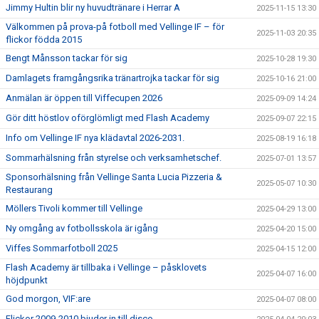
Jimmy Hultin blir ny huvudtränare i Herrar A
2025-11-15 13:30
Välkommen på prova-på fotboll med Vellinge IF – för
2025-11-03 20:35
flickor födda 2015
Bengt Månsson tackar för sig
2025-10-28 19:30
Damlagets framgångsrika tränartrojka tackar för sig
2025-10-16 21:00
Anmälan är öppen till Viffecupen 2026
2025-09-09 14:24
Gör ditt höstlov oförglömligt med Flash Academy
2025-09-07 22:15
Info om Vellinge IF nya klädavtal 2026-2031.
2025-08-19 16:18
Sommarhälsning från styrelse och verksamhetschef.
2025-07-01 13:57
Sponsorhälsning från Vellinge Santa Lucia Pizzeria &
2025-05-07 10:30
Restaurang
Möllers Tivoli kommer till Vellinge
2025-04-29 13:00
Ny omgång av fotbollsskola är igång
2025-04-20 15:00
Viffes Sommarfotboll 2025
2025-04-15 12:00
Flash Academy är tillbaka i Vellinge – påsklovets
2025-04-07 16:00
höjdpunkt
God morgon, VIF:are
2025-04-07 08:00
Flickor 2009-2010 bjuder in till disco