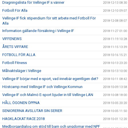
Dragningslista för Vellinge IF:s vänner
2018-12-13 08:30
Fotboll För Alla
2018-12-10 09:07
Vellinge IF fick stipendium för sitt arbete med Fotboll För
2018-12-08 08:07
Alla
Information gällande försäkring i Vellinge IF
2018-11-27 01:00
VIFFENEWS
2018-11-19 10:28
ÅRETS VIFFARE
2018-11-15 13:39
FOTBOLL FÖR ALLA
2018-10-16 15:21
Fotboll Fitness
2018-10-13 23:20
Målvaktsläger i Vellinge
2018-10-13 10:00
Vellinge IF börjar med e-sport, vad innebär egentligen det?
2018-10-11 08:42
Höstcamp med Vellinge IF och Vellinge Kommun
2018-10-09 13:58
Vellinge IF och Malmö E-sport bjuder in till Vellinge LAN
2018-10-08 18:00
HÅLL ÖGONEN ÖPPNA
2018-10-05 20:20
SENIORERNA AVSLUTAR SIN SERIER
2018-10-05 11:50
HAGKLACKAT RACE 2018
2018-10-01 12:20
Medborgardialog om stöd till barn och ungdomar med NPF