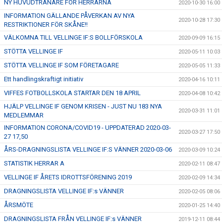
NY HUVUDTRÄNARE FÖR HERRARNA
2020-10-30 16:00
INFORMATION GÄLLANDE PÅVERKAN AV NYA
2020-10-28 17:30
RESTRIKTIONER FÖR SKÅNE!!
VÄLKOMNA TILL VELLINGE IF:S BOLLFÖRSKOLA
2020-09-09 16:15
STÖTTA VELLINGE IF
2020-05-11 10:03
STÖTTA VELLINGE IF SOM FÖRETAGARE
2020-05-05 11:33
Ett handlingskraftigt initiativ
2020-04-16 10:11
VIFFES FOTBOLLSKOLA STARTAR DEN 18 APRIL
2020-04-08 10:42
HJÄLP VELLINGE IF GENOM KRISEN - JUST NU 183 NYA
2020-03-31 11:01
MEDLEMMAR
INFORMATION CORONA/COVID19 - UPPDATERAD 2020-03-
2020-03-27 17:50
27 17,50
ÅRS-DRAGNINGSLISTA VELLINGE IF:S VÄNNER 2020-03-06
2020-03-09 10:24
STATISTIK HERRAR A
2020-02-11 08:47
VELLINGE IF ÅRETS IDROTTSFÖRENING 2019
2020-02-09 14:34
DRAGNINGSLISTA VELLINGE IF:s VÄNNER
2020-02-05 08:06
ÅRSMÖTE
2020-01-25 14:40
DRAGNINGSLISTA FRÅN VELLINGE IF:s VÄNNER
2019-12-11 08:44