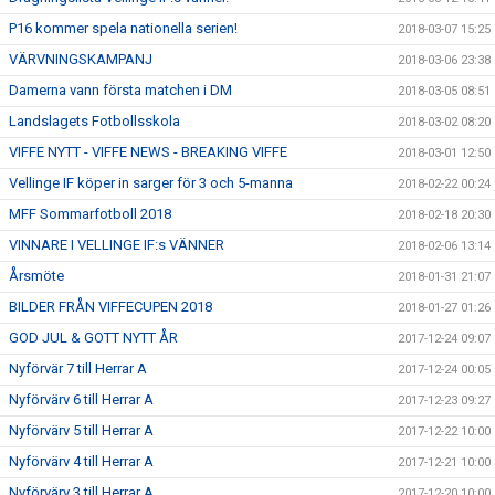
P16 kommer spela nationella serien!
2018-03-07 15:25
VÄRVNINGSKAMPANJ
2018-03-06 23:38
Damerna vann första matchen i DM
2018-03-05 08:51
Landslagets Fotbollsskola
2018-03-02 08:20
VIFFE NYTT - VIFFE NEWS - BREAKING VIFFE
2018-03-01 12:50
Vellinge IF köper in sarger för 3 och 5-manna
2018-02-22 00:24
MFF Sommarfotboll 2018
2018-02-18 20:30
VINNARE I VELLINGE IF:s VÄNNER
2018-02-06 13:14
Årsmöte
2018-01-31 21:07
BILDER FRÅN VIFFECUPEN 2018
2018-01-27 01:26
GOD JUL & GOTT NYTT ÅR
2017-12-24 09:07
Nyförvär 7 till Herrar A
2017-12-24 00:05
Nyförvärv 6 till Herrar A
2017-12-23 09:27
Nyförvärv 5 till Herrar A
2017-12-22 10:00
Nyförvärv 4 till Herrar A
2017-12-21 10:00
Nyförvärv 3 till Herrar A
2017-12-20 10:00