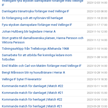
Ytterligare fyra stycken damspelare förlänger med Vellinge
2023-12-03 14:00
IF
Damlagets tränartrojka förlänger med Vellinge IF
2023-12-03 08:00
En förlängning och ett nyförvärv till herrlaget
2023-11-18 20:00
Fyra stycken damspelare förlänger med Vellinge IF
2023-11-17 17:00
Johan Hultberg blir lagledare i Herrar A
2023-11-16 12:00
Stort grattis till damallsvenska platsen, Hanna Persson och
2023-11-12 14:00
Viktoria Persson
Tidningsurklipp från Trelleborgs Allehanda 1968
2023-11-10 14:00
Samarbete för att utbilda fler kvinnliga ledare inom
2023-11-08 14:00
fotbollen
Emil Wallén och Carl von Matérn förlänger med Vellinge IF
2023-10-29 14:00
Bengt Månsson blir ny huvudtränare i Herrar A
2023-10-28 14:00
Vellinge IF byter IT-leverantör
2023-10-19 18:30
Kommande match för damlaget | Match #22
2023-10-11 14:00
Kommande match för damlaget | Match #21
2023-10-05 15:00
Kommande match för herrlaget | Match #22
2023-10-04 13:00
Kommande match för herrlaget | Match #21
2023-09-28 13:00