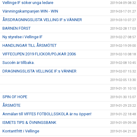
Vellinge IF söker unga ledare
2019-04-09 08:32
Värvningskampanjen WIN - WIN
2019-03-17 01:27
ÅRSDRAGNINGSLISTA VELLING IF:s VÄNNER
2019-03-10 07:27
BARNEN FÖRST
2019-02-28 17:03
Ny styrelse i Vellinge IF
2019-02-27 08:57
HANDLINGAR TILL ÅRSMÖTET
2019-02-19 09:00
VIFFECUPEN 2019 FLICKOR/POJKAR 2006
2019-02-10 08:18
Succén är tillbaka.
2019-02-08 10:45
DRAGNINGSLISTA VELLINGE IF:s VÄNNER
2019-02-07 15:32
2019-02-05 13:30
2019-01-31 10:10
SPIN OF HOPE
2019-01-30 15:07
ÅRSMÖTE
2019-01-29 23:22
Anmälan till VIFFES FOTBOLLSSKOLA är nu öppen!
2019-01-22 18:48
ISMETS TIPS & ÖVNINGSBANK
2019-01-09 09:38
Kontantfritt i Vellinge
2019-01-04 21:20