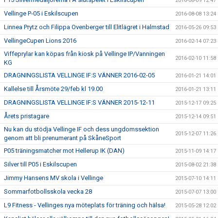
2016-08-09 12:47
Vellinge P-05 i Eskilscupen
2016-08-08 13:24
Linnea Prytz och Filippa Ovenberger till Elitlägret i Halmstad
2016-05-26 09:53
VellingeCupen Lions 2016
2016-02-14 07:23
Viffeprylar kan köpas från kiosk på Vellinge IP/Vanningen
2016-02-10 11:58
KG
DRAGNINGSLISTA VELLINGE IF:S VÄNNER 2016-02-05
2016-01-21 14:01
Kallelse till Årsmöte 29/feb kl 19.00
2016-01-21 13:11
DRAGNINGSLISTA VELLINGE IF:S VÄNNER 2015-12-11
2015-12-17 09:25
Årets pristagare
2015-12-14 09:51
Nu kan du stödja Vellinge IF och dess ungdomssektion
2015-12-07 11:26
genom att bli prenumerant på SkåneSport
P05 träningsmatcher mot Hellerup IK (DAN)
2015-11-09 14:17
Silver till P05 i Eskilscupen
2015-08-02 21:38
Jimmy Hansens MV skola i Vellinge
2015-07-10 14:11
Sommarfotbollsskola vecka 28
2015-07-07 13:00
L9 Fitness - Vellinges nya möteplats för träning och hälsa!
2015-05-28 12:02