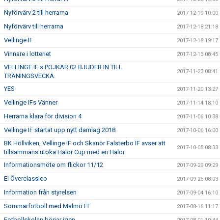
Nyförvärv 2 till herrarna
2017-12-19 10:00
Nyförvärv till herrarna
2017-12-18 21:18
Vellinge IF
2017-12-18 19:17
Vinnare i lotteriet
2017-12-13 08:45
VELLINGE IF:s POJKAR 02 BJUDER IN TILL
2017-11-23 08:41
TRÄNINGSVECKA.
YES
2017-11-20 13:27
Vellinge IFs Vänner
2017-11-14 18:10
Herrarna klara för division 4
2017-11-06 10:38
Vellinge IF startat upp nytt damlag 2018
2017-10-06 16:00
BK Höllviken, Vellinge IF och Skanör Falsterbo IF avser att
2017-10-05 08:33
tillsammans utöka Halör Cup med en Halör
Informationsmöte om flickor 11/12
2017-09-29 09:29
El Överclassico
2017-09-26 08:03
Information från styrelsen
2017-09-04 16:10
Sommarfotboll med Malmö FF
2017-08-16 11:17
Fotbollskolan börjar igen