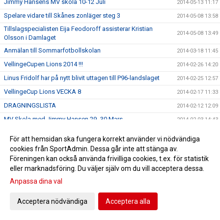
Jimmy Hansens MV skola 10-12 Juli
2014-05-13 11:17
Spelare vidare till Skånes zonläger steg 3
2014-05-08 13:58
Tillslagspecialisten Eija Feodoroff assisterar Kristian
2014-05-08 13:49
Olsson i Damlaget
Anmälan till Sommarfotbollskolan
2014-03-18 11:45
VellingeCupen Lions 2014 !!!
2014-02-26 14:20
Linus Fridolf har på nytt blivit uttagen till P96-landslaget
2014-02-25 12:57
VellingeCup Lions VECKA 8
2014-02-17 11:33
DRAGNINGSLISTA
2014-02-12 12:09
MV Skola med Jimmy Hansen 29.-30.Mars
2014-02-03 14:43
Domarkurs Onsdag 5/2 18:00 För VellingeCupen/Lions
2014-01-29 17:07
För att hemsidan ska fungera korrekt använder vi nödvändiga
2014
cookies från SportAdmin. Dessa går inte att stänga av.
F 17 Futsal SM i Göteborg
2014-01-28 13:18
Föreningen kan också använda frivilliga cookies, t.ex. för statistik
VIFs ledare fortsätter att utbilda sig!
eller marknadsföring. Du väljer själv om du vill acceptera dessa.
2014-01-27 14:12
Anpassa dina val
Kurs: Målvaktsspel/Träningslära Bas 1
2014-01-27 13:52
KALLELSE TILL ÅRSMÖTE 27/2 kl 18:00
2014-01-20 15:53
Acceptera nödvändiga
Acceptera alla
Bareko Sport avtal avbrutet
2014-01-15 14:21