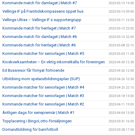
Kommande match för damlaget | Match #7
2023-05-15 19:00
Vellinge IF på Framtidskompassens öppet hus
2023-05-13 09:00
Vellinge Ultras – Vellinge IF:s supportergrupp
2023-05-11 16:00
Kommande match för herrlaget | Match #7
2023-05-10 23:00
Kommande match för damlaget | Match #6
2023-05-10 22:00
Kommande match för herrlaget | Match #6
2023-05-08 22:15
Kommande matcher för seniorlagen | Match #5
2023-05-03 11:00
Kioskverksamheten – En viktig inkomstkälla för föreningen
2023-04-30 12:30
Ed Bussresor får förnyat förtroende
2023-04-26 12:00
Utbildning inom spelarutbildningsplan (SUP)
2023-04-26 10:30
Kommande matcher för seniorlagen | Match #4
2023-04-25 22:15
Kommande matcher för seniorlagen | Match #3
2023-04-18 13:00
Kommande matcher för seniorlagen | Match #2
2023-04-11 19:05
Äntligen dags för seriepremiär | Match #1
2023-04-04 13:00
Topplacering i BingoLotto-försäljningen
2023-03-31 16:00
Domarutbildning för barnfotboll
2023-03-28 17:00