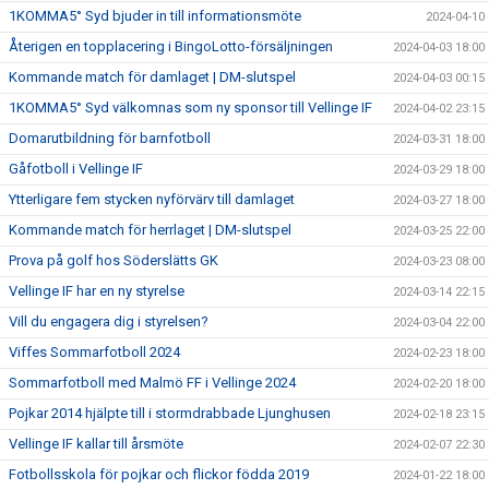
1KOMMA5° Syd bjuder in till informationsmöte
2024-04-10
Återigen en topplacering i BingoLotto-försäljningen
2024-04-03 18:00
Kommande match för damlaget | DM-slutspel
2024-04-03 00:15
1KOMMA5° Syd välkomnas som ny sponsor till Vellinge IF
2024-04-02 23:15
Domarutbildning för barnfotboll
2024-03-31 18:00
Gåfotboll i Vellinge IF
2024-03-29 18:00
Ytterligare fem stycken nyförvärv till damlaget
2024-03-27 18:00
Kommande match för herrlaget | DM-slutspel
2024-03-25 22:00
Prova på golf hos Söderslätts GK
2024-03-23 08:00
Vellinge IF har en ny styrelse
2024-03-14 22:15
Vill du engagera dig i styrelsen?
2024-03-04 22:00
Viffes Sommarfotboll 2024
2024-02-23 18:00
Sommarfotboll med Malmö FF i Vellinge 2024
2024-02-20 18:00
Pojkar 2014 hjälpte till i stormdrabbade Ljunghusen
2024-02-18 23:15
Vellinge IF kallar till årsmöte
2024-02-07 22:30
Fotbollsskola för pojkar och flickor födda 2019
2024-01-22 18:00