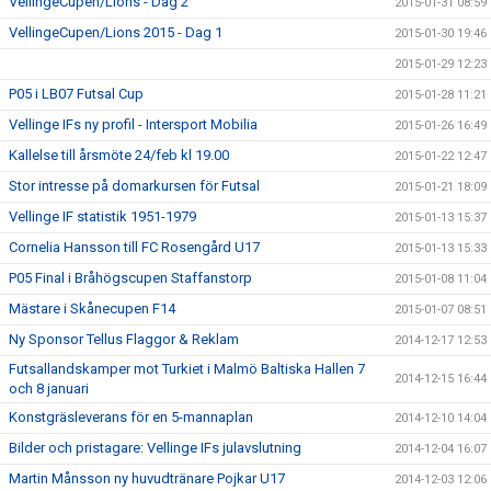
VellingeCupen/Lions - Dag 2
2015-01-31 08:59
VellingeCupen/Lions 2015 - Dag 1
2015-01-30 19:46
2015-01-29 12:23
P05 i LB07 Futsal Cup
2015-01-28 11:21
Vellinge IFs ny profil - Intersport Mobilia
2015-01-26 16:49
Kallelse till årsmöte 24/feb kl 19.00
2015-01-22 12:47
Stor intresse på domarkursen för Futsal
2015-01-21 18:09
Vellinge IF statistik 1951-1979
2015-01-13 15:37
Cornelia Hansson till FC Rosengård U17
2015-01-13 15:33
P05 Final i Bråhögscupen Staffanstorp
2015-01-08 11:04
Mästare i Skånecupen F14
2015-01-07 08:51
Ny Sponsor Tellus Flaggor & Reklam
2014-12-17 12:53
Futsallandskamper mot Turkiet i Malmö Baltiska Hallen 7
2014-12-15 16:44
och 8 januari
Konstgräsleverans för en 5-mannaplan
2014-12-10 14:04
Bilder och pristagare: Vellinge IFs julavslutning
2014-12-04 16:07
Martin Månsson ny huvudtränare Pojkar U17
2014-12-03 12:06