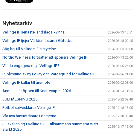
Nyhetsarkiv
Vellinge IF senaste landslags kvinna.
2026-07-13 13:51
Vellinge IF tjejer Världsmästare i Gåfotboll
2026-06-18 09:15
Säg hej till Vellinge IF:s styrelse
2026-06-03 09:00
Nordic Wellness fortsätter att sponsra Vellinge IF
2026-04-13 22:00
Vill du engagera dig i Vellinge IF?
2026-03-05 23:00
Publicering av ny Policy och Värdegrund för Vellinge IF
2026-02-26 21:00
Vellinge IF kallar till årsmöte
2026-02-02 08:00
Anmälan är öppen till Knattecupen 2026
2026-01-23 11:55
JULHÄLSNING 2025
2025-12-22 09:48
Fotbollsutvecklare i Vellinge IF
2025-12-18 15:05
Vår nya huvudtränare i damerna
2025-12-18 08:40
Julavslutning i Vellinge IF – tillsammans summerar vi ett
2025-12-17 16:00
starkt 2025