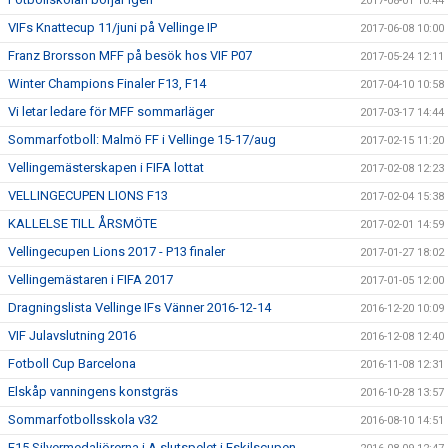
2017-08-01 10:44
VIFs Knattecup 11/juni på Vellinge IP
2017-06-08 10:00
Franz Brorsson MFF på besök hos VIF P07
2017-05-24 12:11
Winter Champions Finaler F13, F14
2017-04-10 10:58
Vi letar ledare för MFF sommarläger
2017-03-17 14:44
Sommarfotboll: Malmö FF i Vellinge 15-17/aug
2017-02-15 11:20
Vellingemästerskapen i FIFA lottat
2017-02-08 12:23
VELLINGECUPEN LIONS F13
2017-02-04 15:38
KALLELSE TILL ÅRSMÖTE
2017-02-01 14:59
Vellingecupen Lions 2017 - P13 finaler
2017-01-27 18:02
Vellingemästaren i FIFA 2017
2017-01-05 12:00
Dragningslista Vellinge IFs Vänner 2016-12-14
2016-12-20 10:09
VIF Julavslutning 2016
2016-12-08 12:40
Fotboll Cup Barcelona
2016-11-08 12:31
Elskåp vanningens konstgräs
2016-10-28 13:57
Sommarfotbollsskola v32
2016-08-10 14:51
F15 Silvermedaljörerna i A slutspelet i Eskilscupen