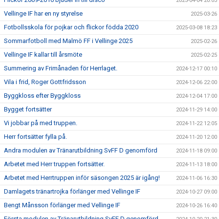
2025-04-04 20:03
Vellinge IF har en ny styrelse
2025-03-26
Fotbollsskola för pojkar och flickor födda 2020
2025-03-08 18:23
Sommarfotboll med Malmö FF i Vellinge 2025
2025-02-26
Vellinge IF kallar till årsmöte
2025-02-25
Summering av Frimånaden för Herrlaget.
2024-12-17 00:10
Vila i frid, Roger Gottfridsson
2024-12-06 22:00
Byggkloss efter Byggkloss
2024-12-04 17:00
Bygget fortsätter
2024-11-29 14:00
Vi jobbar på med truppen.
2024-11-22 12:05
Herr fortsätter fylla på.
2024-11-20 12:00
Andra modulen av Tränarutbildning SvFF D genomförd
2024-11-18 09:00
Arbetet med Herr truppen fortsätter.
2024-11-13 18:00
Arbetet med Herrtruppen inför säsongen 2025 är igång!
2024-11-06 16:30
Damlagets tränartrojka förlänger med Vellinge IF
2024-10-27 09:00
Bengt Månsson förlänger med Vellinge IF
2024-10-26 16:40
Första modulen av Tränarutbildning SvFF D genomförd