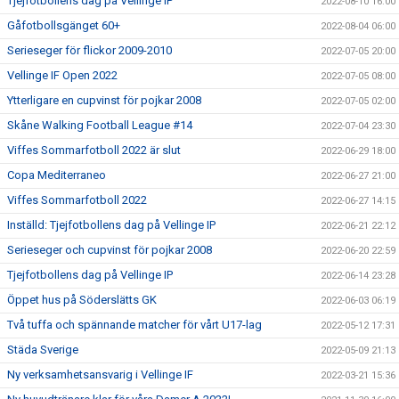
Tjejfotbollens dag på Vellinge IP
2022-08-10 16:00
Gåfotbollsgänget 60+
2022-08-04 06:00
Serieseger för flickor 2009-2010
2022-07-05 20:00
Vellinge IF Open 2022
2022-07-05 08:00
Ytterligare en cupvinst för pojkar 2008
2022-07-05 02:00
Skåne Walking Football League #14
2022-07-04 23:30
Viffes Sommarfotboll 2022 är slut
2022-06-29 18:00
Copa Mediterraneo
2022-06-27 21:00
Viffes Sommarfotboll 2022
2022-06-27 14:15
Inställd: Tjejfotbollens dag på Vellinge IP
2022-06-21 22:12
Serieseger och cupvinst för pojkar 2008
2022-06-20 22:59
Tjejfotbollens dag på Vellinge IP
2022-06-14 23:28
Öppet hus på Söderslätts GK
2022-06-03 06:19
Två tuffa och spännande matcher för vårt U17-lag
2022-05-12 17:31
Städa Sverige
2022-05-09 21:13
Ny verksamhetsansvarig i Vellinge IF
2022-03-21 15:36