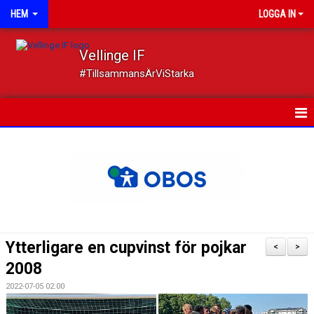
HEM
LOGGA IN
Vellinge IF
#TillsammansÄrViStarka
HEM
NYHETER
OM FÖRENINGEN
MEDLEMSKAP
Ytterligare en cupvinst för pojkar
<
>
TRYGGT IDROTTANDE
2008
2022-07-05 02:00
KALENDER