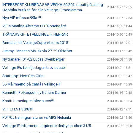
INTERSPORT KLUBBDAGAR VECKA 50 20% rabatt på allting
2014-11-27 12:55
i Mobilia butiken för alla Vellinge IF medlemma
Nya VIF mössar 99kr !!!
2014-11-27 12:53
VIF:s Matilda Abramo i FC Rosengård
2014-11-05 11:44
TRÄNARSKIFTE I VELLINGE IF HERRAR
2014-10-30 10:49
Anmälan till VellingeCupen/Lions 2015
2014-09-18 17:01
Jimmy Hansens MV-skola 27-29 Oktober
2014-09-17 15:42
Ny tränare F01/02 Lucas Ovenberger
2014-09-08 14:58
Vellinge IFs familjedagen blev succé!
2014-09-01 15:51
Start-upp: NextGen Girls
2014-09-01 15:47
55 Målmaend på camå i Vellinge IF
2014-08-11 15:29
Kennetth Folkesson ny tränare Damer
2014-06-19 10:48
Knatteturneringen blev succé!!!
2014-06-16 10:54
VIFFEFEST 30/8 !!!!
2014-06-12 17:11
P04/05 träningsmatcher vs MPS Helsinki
2014-06-02 13:50
Vellinge IF informerar angående derbymatchen 31/5
2014-06-02 13:28