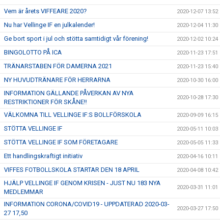
Vem är årets VIFFEARE 2020?
2020-12-07 13:52
Nu har Vellinge IF en julkalender!
2020-12-04 11:30
Ge bort sport i jul och stötta samtidigt vår förening!
2020-12-02 10:24
BINGOLOTTO PÅ ICA
2020-11-23 17:51
TRÄNARSTABEN FÖR DAMERNA 2021
2020-11-23 15:40
NY HUVUDTRÄNARE FÖR HERRARNA
2020-10-30 16:00
INFORMATION GÄLLANDE PÅVERKAN AV NYA
2020-10-28 17:30
RESTRIKTIONER FÖR SKÅNE!!
VÄLKOMNA TILL VELLINGE IF:S BOLLFÖRSKOLA
2020-09-09 16:15
STÖTTA VELLINGE IF
2020-05-11 10:03
STÖTTA VELLINGE IF SOM FÖRETAGARE
2020-05-05 11:33
Ett handlingskraftigt initiativ
2020-04-16 10:11
VIFFES FOTBOLLSKOLA STARTAR DEN 18 APRIL
2020-04-08 10:42
HJÄLP VELLINGE IF GENOM KRISEN - JUST NU 183 NYA
2020-03-31 11:01
MEDLEMMAR
INFORMATION CORONA/COVID19 - UPPDATERAD 2020-03-
2020-03-27 17:50
27 17,50