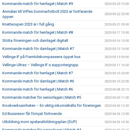
Kommande match för herrlaget | Match #9
2023-05-23 19:00
Anmälan till Viffes Sommarfotboll 2023 är fortfarande
2023-05-22 23:00
öppen
Knattecupen 2023 är i full gång
2023-05-21 09:00
Kommande match för herrlaget | Match #8
2023-05-17 19:00
Stötta föreningen och damlaget digitalt
2023-05-16 13:00
Kommande match för damlaget | Match #7
2023-05-15 19:00
Vellinge IF på Framtidskompassens öppet hus
2023-05-13 09:00
Vellinge Ultras – Vellinge IF:s supportergrupp
2023-05-11 16:00
Kommande match för herrlaget | Match #7
2023-05-10 23:00
Kommande match för damlaget | Match #6
2023-05-10 22:00
Kommande match för herrlaget | Match #6
2023-05-08 22:15
Kommande matcher för seniorlagen | Match #5
2023-05-03 11:00
Kioskverksamheten – En viktig inkomstkälla för föreningen
2023-04-30 12:30
Ed Bussresor får förnyat förtroende
2023-04-26 12:00
Utbildning inom spelarutbildningsplan (SUP)
2023-04-26 10:30
Kommande matcher för seniorlagen | Match #4