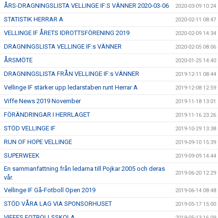
ÅRS-DRAGNINGSLISTA VELLINGE IF:S VÄNNER 2020-03-06
2020-03-09 10:24
STATISTIK HERRAR A
2020-02-11 08:47
VELLINGE IF ÅRETS IDROTTSFÖRENING 2019
2020-02-09 14:34
DRAGNINGSLISTA VELLINGE IF:s VÄNNER
2020-02-05 08:06
ÅRSMÖTE
2020-01-25 14:40
DRAGNINGSLISTA FRÅN VELLINGE IF:s VÄNNER
2019-12-11 08:44
Vellinge IF stärker upp ledarstaben runt Herrar A
2019-12-08 12:59
Viffe News 2019 November
2019-11-18 13:01
FÖRÄNDRINGAR I HERRLAGET
2019-11-16 23:26
STÖD VELLINGE IF
2019-10-29 13:38
RUN OF HOPE VELLINGE
2019-09-10 15:39
SUPERWEEK
2019-09-09 14:44
En sammanfattning från ledarna till Pojkar 2005 och deras
2019-06-20 12:29
vår.
Vellinge IF Gå-Fotboll Open 2019
2019-06-14 08:48
STÖD VÅRA LAG VIA SPONSORHUSET
2019-05-17 15:00
VIFFES FOTBOLLSSKOLA
2019-05-13 16:09