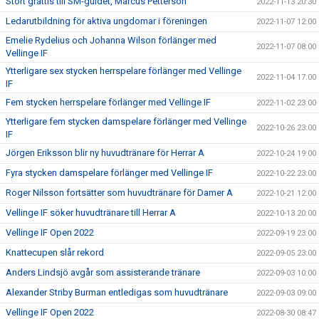
Stort grattis till SM-guldet, Marcus Petterson
2022-11-13 20:30
Ledarutbildning för aktiva ungdomar i föreningen
2022-11-07 12:00
Emelie Rydelius och Johanna Wilson förlänger med
2022-11-07 08:00
Vellinge IF
Ytterligare sex stycken herrspelare förlänger med Vellinge
2022-11-04 17:00
IF
Fem stycken herrspelare förlänger med Vellinge IF
2022-11-02 23:00
Ytterligare fem stycken damspelare förlänger med Vellinge
2022-10-26 23:00
IF
Jörgen Eriksson blir ny huvudtränare för Herrar A
2022-10-24 19:00
Fyra stycken damspelare förlänger med Vellinge IF
2022-10-22 23:00
Roger Nilsson fortsätter som huvudtränare för Damer A
2022-10-21 12:00
Vellinge IF söker huvudtränare till Herrar A
2022-10-13 20:00
Vellinge IF Open 2022
2022-09-19 23:00
Knattecupen slår rekord
2022-09-05 23:00
Anders Lindsjö avgår som assisterande tränare
2022-09-03 10:00
Alexander Striby Burman entledigas som huvudtränare
2022-09-03 09:00
Vellinge IF Open 2022
2022-08-30 08:47