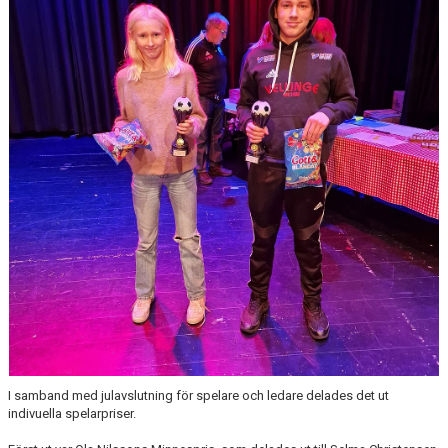
TJEJPROJEKTET
VELLINGE IF:S VÄNNER
DOKUMENT
KONTAKT
I samband med julavslutning för spelare och ledare delades det ut
indivuella spelarpriser.