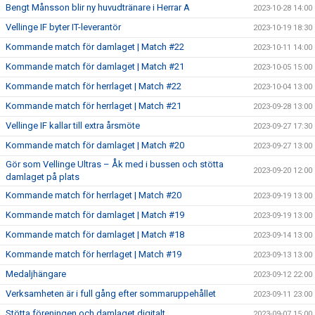
Bengt Månsson blir ny huvudtränare i Herrar A
2023-10-28 14:00
Vellinge IF byter IT-leverantör
2023-10-19 18:30
Kommande match för damlaget | Match #22
2023-10-11 14:00
Kommande match för damlaget | Match #21
2023-10-05 15:00
Kommande match för herrlaget | Match #22
2023-10-04 13:00
Kommande match för herrlaget | Match #21
2023-09-28 13:00
Vellinge IF kallar till extra årsmöte
2023-09-27 17:30
Kommande match för damlaget | Match #20
2023-09-27 13:00
Gör som Vellinge Ultras – Åk med i bussen och stötta
2023-09-20 12:00
damlaget på plats
Kommande match för herrlaget | Match #20
2023-09-19 13:00
Kommande match för damlaget | Match #19
2023-09-19 13:00
Kommande match för damlaget | Match #18
2023-09-14 13:00
Kommande match för herrlaget | Match #19
2023-09-13 13:00
Medaljhängare
2023-09-12 22:00
Verksamheten är i full gång efter sommaruppehållet
2023-09-11 23:00
Stötta föreningen och damlaget digitalt
2023-09-07 15:00