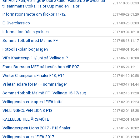
BK Höllviken, Vellinge IF och Skanör Falsterbo IF avser att
2017-10-05 08:33
tillsammans utöka Halör Cup med en Halör
Informationsmöte om flickor 11/12
2017-09-29 09:29
El Överclassico
2017-09-26 08:03
Information från styrelsen
2017-09-04 16:10
Sommarfotboll med Malmö FF
2017-08-16 11:17
Fotbollskolan börjar igen
2017-08-01 10:44
VIFs Knattecup 11/juni på Vellinge IP
2017-06-08 10:00
Franz Brorsson MFF på besök hos VIF P07
2017-05-24 12:11
Winter Champions Finaler F13, F14
2017-04-10 10:58
Vi letar ledare för MFF sommarläger
2017-03-17 14:44
Sommarfotboll: Malmö FF i Vellinge 15-17/aug
2017-02-15 11:20
Vellingemästerskapen i FIFA lottat
2017-02-08 12:23
VELLINGECUPEN LIONS F13
2017-02-04 15:38
KALLELSE TILL ÅRSMÖTE
2017-02-01 14:59
Vellingecupen Lions 2017 - P13 finaler
2017-01-27 18:02
Vellingemästaren i FIFA 2017
2017-01-05 12:00