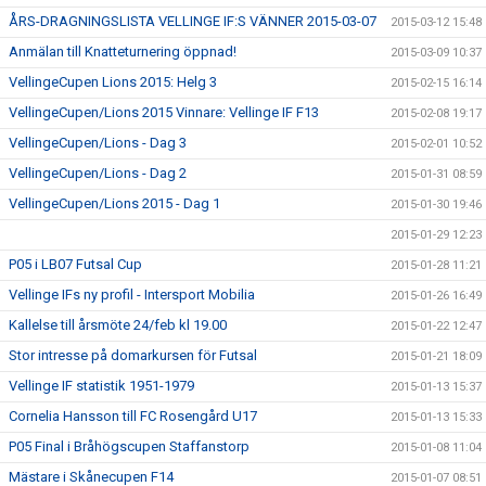
ÅRS-DRAGNINGSLISTA VELLINGE IF:S VÄNNER 2015-03-07
2015-03-12 15:48
Anmälan till Knatteturnering öppnad!
2015-03-09 10:37
VellingeCupen Lions 2015: Helg 3
2015-02-15 16:14
VellingeCupen/Lions 2015 Vinnare: Vellinge IF F13
2015-02-08 19:17
VellingeCupen/Lions - Dag 3
2015-02-01 10:52
VellingeCupen/Lions - Dag 2
2015-01-31 08:59
VellingeCupen/Lions 2015 - Dag 1
2015-01-30 19:46
2015-01-29 12:23
P05 i LB07 Futsal Cup
2015-01-28 11:21
Vellinge IFs ny profil - Intersport Mobilia
2015-01-26 16:49
Kallelse till årsmöte 24/feb kl 19.00
2015-01-22 12:47
Stor intresse på domarkursen för Futsal
2015-01-21 18:09
Vellinge IF statistik 1951-1979
2015-01-13 15:37
Cornelia Hansson till FC Rosengård U17
2015-01-13 15:33
P05 Final i Bråhögscupen Staffanstorp
2015-01-08 11:04
Mästare i Skånecupen F14
2015-01-07 08:51