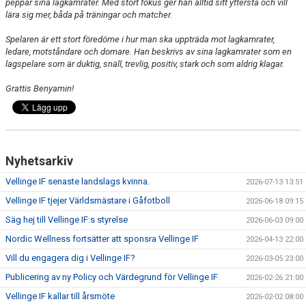
peppar sina lagkamrater. Med stort fokus ger han alltid sitt yttersta och vill
lära sig mer, båda på träningar och matcher.
Spelaren är ett stort föredöme i hur man ska uppträda mot lagkamrater,
ledare, motståndare och domare. Han beskrivs av sina lagkamrater som en
lagspelare som är duktig, snäll, trevlig, positiv, stark och som aldrig klagar.
Grattis Benyamin!
Nyhetsarkiv
Vellinge IF senaste landslags kvinna.
2026-07-13 13:51
Vellinge IF tjejer Världsmästare i Gåfotboll
2026-06-18 09:15
Säg hej till Vellinge IF:s styrelse
2026-06-03 09:00
Nordic Wellness fortsätter att sponsra Vellinge IF
2026-04-13 22:00
Vill du engagera dig i Vellinge IF?
2026-03-05 23:00
Publicering av ny Policy och Värdegrund för Vellinge IF
2026-02-26 21:00
Vellinge IF kallar till årsmöte
2026-02-02 08:00