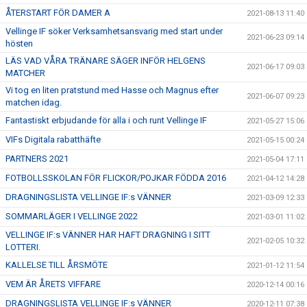
ÅTERSTART FÖR DAMER A
2021-08-13 11:40
Vellinge IF söker Verksamhetsansvarig med start under
2021-06-23 09:14
hösten
LÄS VAD VÅRA TRÄNARE SÄGER INFÖR HELGENS
2021-06-17 09:03
MATCHER
Vi tog en liten pratstund med Hasse och Magnus efter
2021-06-07 09:23
matchen idag.
Fantastiskt erbjudande för alla i och runt Vellinge IF
2021-05-27 15:06
VIFs Digitala rabatthäfte
2021-05-15 00:24
PARTNERS 2021
2021-05-04 17:11
FOTBOLLSSKOLAN FÖR FLICKOR/POJKAR FÖDDA 2016
2021-04-12 14:28
DRAGNINGSLISTA VELLINGE IF:s VÄNNER
2021-03-09 12:33
SOMMARLÄGER I VELLINGE 2022
2021-03-01 11:02
VELLINGE IF:s VÄNNER HAR HAFT DRAGNING I SITT
2021-02-05 10:32
LOTTERI.
KALLELSE TILL ÅRSMÖTE
2021-01-12 11:54
VEM ÄR ÅRETS VIFFARE
2020-12-14 00:16
DRAGNINGSLISTA VELLINGE IF:s VÄNNER
2020-12-11 07:38