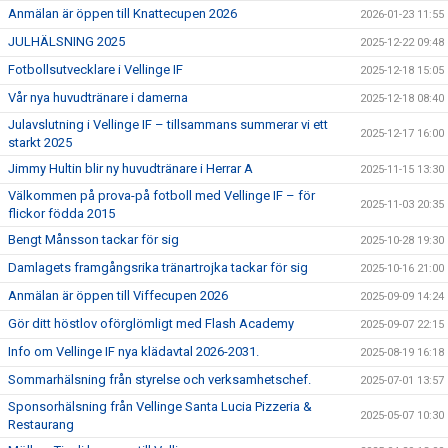
Anmälan är öppen till Knattecupen 2026
2026-01-23 11:55
JULHÄLSNING 2025
2025-12-22 09:48
Fotbollsutvecklare i Vellinge IF
2025-12-18 15:05
Vår nya huvudtränare i damerna
2025-12-18 08:40
Julavslutning i Vellinge IF – tillsammans summerar vi ett
2025-12-17 16:00
starkt 2025
Jimmy Hultin blir ny huvudtränare i Herrar A
2025-11-15 13:30
Välkommen på prova-på fotboll med Vellinge IF – för
2025-11-03 20:35
flickor födda 2015
Bengt Månsson tackar för sig
2025-10-28 19:30
Damlagets framgångsrika tränartrojka tackar för sig
2025-10-16 21:00
Anmälan är öppen till Viffecupen 2026
2025-09-09 14:24
Gör ditt höstlov oförglömligt med Flash Academy
2025-09-07 22:15
Info om Vellinge IF nya klädavtal 2026-2031.
2025-08-19 16:18
Sommarhälsning från styrelse och verksamhetschef.
2025-07-01 13:57
Sponsorhälsning från Vellinge Santa Lucia Pizzeria &
2025-05-07 10:30
Restaurang