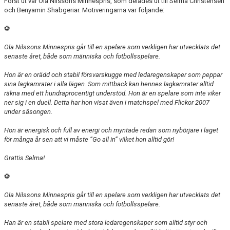
Först ut var Ola Nilssons Minnespris, som delades ut till Selma Christensen
och Benyamin Shabgeriar. Motiveringarna var följande:
⚽
Ola Nilssons Minnespris går till en spelare som verkligen har utvecklats det
senaste året, både som människa och fotbollsspelare.
Hon är en orädd och stabil försvarskugge med ledaregenskaper som peppar
sina lagkamrater i alla lägen. Som mittback kan hennes lagkamrater alltid
räkna med
ett hundraprocentigt understöd. Hon är en spelare som inte viker
ner sig i en duell. Detta har hon visat även i matchspel med Flickor 2007
under säsongen.
Hon är energisk och full av energi och myntade redan som nybörjare i laget
för många år sen att vi måste ”Go all in” vilket hon alltid gör!
Grattis Selma!
⚽
Ola Nilssons Minnespris går till en spelare som verkligen har utvecklats det
senaste året, både som människa och fotbollsspelare.
Han är en stabil spelare med stora ledaregenskaper som alltid styr och