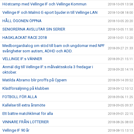
Höstcamp med Vellinge IF och Vellinge Kommun
2018-10-09 13:58
Vellinge IF och Malmö E-sport bjuder in till Vellinge LAN
2018-10-08 18:00
HÅLL ÖGONEN ÖPPNA
2018-10-05 20:20
SENIORERNA AVSLUTAR SIN SERIER
2018-10-05 11:50
HAGKLACKAT RACE 2018
2018-10-01 12:20
Medborgardialog om stöd till barn och ungdomar med NPF
2018-09-27 21:33
svårigheter som autism, ADHD och ADD.
VELLINGE IF:s VÄNNER
2018-09-21 15:11
Anmäl dig till Vellinge IF:s målvaktsskola 3 fredagar i
2018-09-20 14:19
oktober.
Matilda Abramo blir proffs på Cypern
2018-09-14 09:52
Klädförsäljning på klubben
2018-09-12 10:12
FOTBOLL FÖR ALLA
2018-09-06 11:25
Kallelse till extra årsmöte
2018-09-05 09:37
Ett bättre matchklimat för alla
2018-09-01 22:15
VINNARE FRÅN LOTTERIER
2018-08-26 08:03
Vellinge IF 90 år
2018-08-15 13:13