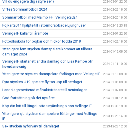
Vill du engagera dig i styrelsen?
2024-03-04 22:00
Viffes Sommarfotboll 2024
2024-02-23 18:00
Sommarfotboll med Malmö FF i Vellinge 2024
2024-02-20 18:00
Pojkar 2014 hjälpte till i stormdrabbade Ljunghusen
2024-02-18 23:15
Vellinge IF kallar till årsmöte
2024-02-07 22:30
Fotbollsskola för pojkar och flickor födda 2019
2024-01-22 18:00
Ytterligare fem stycken damspelare kommer att tillhöra
2024-01-12 08:00
damlaget 2024
Vellinge IF startar ett andra damlag och Lisa Kempe blir
2024-01-11 10:00
huvudansvarig
Ytterligare tre stycken damspelare förlänger med Vellinge IF
2024-01-10 08:00
Fyra stycken U19-spelare flyttas upp till herrlaget
2024-01-08 08:00
Landslagsmeriterad målvaktstränare till seniorlagen
2024-01-07 08:00
God fortsättning på det nya året
2024-01-01 12:00
Köp din lott till BingoLottos nyårsbingo hos Vellinge IF
2023-12-30 18:00
Ytterligare sju stycken damspelare förlänger med Vellinge
2023-12-29 14:00
IF
Sex stycken nyförvärv till damlaget
2023-12-28 12:00