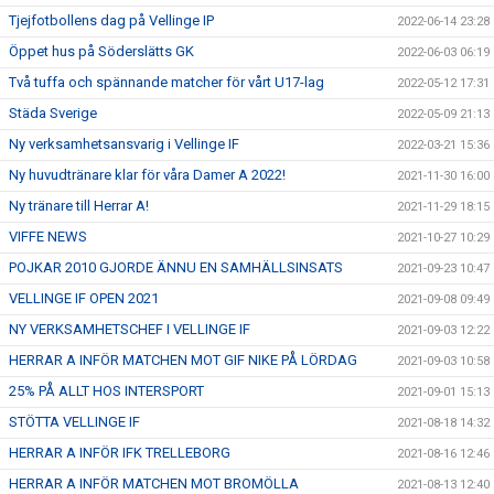
Tjejfotbollens dag på Vellinge IP
2022-06-14 23:28
Öppet hus på Söderslätts GK
2022-06-03 06:19
Två tuffa och spännande matcher för vårt U17-lag
2022-05-12 17:31
Städa Sverige
2022-05-09 21:13
Ny verksamhetsansvarig i Vellinge IF
2022-03-21 15:36
Ny huvudtränare klar för våra Damer A 2022!
2021-11-30 16:00
Ny tränare till Herrar A!
2021-11-29 18:15
VIFFE NEWS
2021-10-27 10:29
POJKAR 2010 GJORDE ÄNNU EN SAMHÄLLSINSATS
2021-09-23 10:47
VELLINGE IF OPEN 2021
2021-09-08 09:49
NY VERKSAMHETSCHEF I VELLINGE IF
2021-09-03 12:22
HERRAR A INFÖR MATCHEN MOT GIF NIKE PÅ LÖRDAG
2021-09-03 10:58
25% PÅ ALLT HOS INTERSPORT
2021-09-01 15:13
STÖTTA VELLINGE IF
2021-08-18 14:32
HERRAR A INFÖR IFK TRELLEBORG
2021-08-16 12:46
HERRAR A INFÖR MATCHEN MOT BROMÖLLA
2021-08-13 12:40