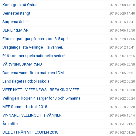
Konstgräs på Östran
2018-08-08 14:10
Semesterstängt
2018-06-29 14:40
Sargerna är här
2018-04-16 12:41
SERIEPREMIÄR
2018-04-06 10:30
Föreningsdagar på Intersport 3-5 april
2018-03-28 17:06
Dragningslista Vellinge IF:s vänner.
2018-03-12 10:41
P16 kommer spela nationella serien!
2018-03-07 15:25
VÄRVNINGSKAMPANJ
2018-03-06 23:38
Damerna vann första matchen i DM
2018-03-05 08:51
Landslagets Fotbollsskola
2018-03-02 08:20
VIFFE NYTT - VIFFE NEWS - BREAKING VIFFE
2018-03-01 12:50
Vellinge IF köper in sarger för 3 och 5-manna
2018-02-22 00:24
MFF Sommarfotboll 2018
2018-02-18 20:30
VINNARE I VELLINGE IF:s VÄNNER
2018-02-06 13:14
Årsmöte
2018-01-31 21:07
BILDER FRÅN VIFFECUPEN 2018
2018-01-27 01:26