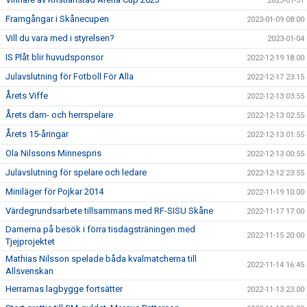
2023-01-31
Framgångar i Skånecupen
2023-01-09 08:00
Vill du vara med i styrelsen?
2023-01-04
IS Plåt blir huvudsponsor
2022-12-19 18:00
Julavslutning för Fotboll För Alla
2022-12-17 23:15
Årets Viffe
2022-12-13 03:55
Årets dam- och herrspelare
2022-12-13 02:55
Årets 15-åringar
2022-12-13 01:55
Ola Nilssons Minnespris
2022-12-13 00:55
Julavslutning för spelare och ledare
2022-12-12 23:55
Miniläger för Pojkar 2014
2022-11-19 10:00
Värdegrundsarbete tillsammans med RF-SISU Skåne
2022-11-17 17:00
Damerna på besök i förra tisdagsträningen med
2022-11-15 20:00
Tjejprojektet
Mathias Nilsson spelade båda kvalmatcherna till
2022-11-14 16:45
Allsvenskan
Herrarnas lagbygge fortsätter
2022-11-13 23:00