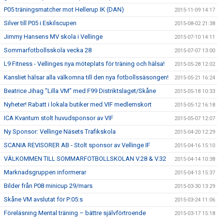
P05 träningsmatcher mot Hellerup IK (DAN)
2015-11-09 14:17
Silver till P05 i Eskilscupen
2015-08-02 21:38
Jimmy Hansens MV skola i Vellinge
2015-07-10 14:11
Sommarfotbollsskola vecka 28
2015-07-07 13:00
L9 Fitness - Vellinges nya möteplats för träning och hälsa!
2015-05-28 12:02
Kansliet hälsar alla välkomna till den nya fotbollssäsongen!
2015-05-21 16:24
Beatrice Jihag "Lilla VM” med F99 Distriktslaget/Skåne
2015-05-18 10:33
Nyheter! Rabatt i lokala butiker med VIF medlemskort
2015-05-12 16:18
ICA Kvantum stolt huvudsponsor av VIF
2015-05-07 12:07
Ny Sponsor: Vellinge Näsets Trafikskola
2015-04-20 12:29
SCANIA REVISORER AB - Stolt sponsor av Vellinge IF
2015-04-16 15:10
VÄLKOMMEN TILL SOMMARFOTBOLLSKOLAN V.28 & V.32
2015-04-14 10:38
Marknadsgruppen informerar
2015-04-13 15:37
Bilder från P08 minicup 29/mars
2015-03-30 13:29
Skåne VM avslutat för P:05:s
2015-03-24 11:06
Föreläsning Mental träning – bättre självförtroende
2015-03-17 15:18