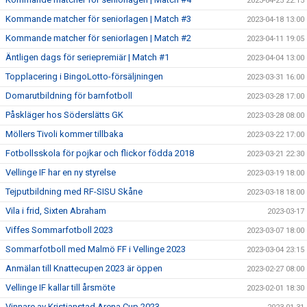
2023-04-25 22:15
Kommande matcher för seniorlagen | Match #3
2023-04-18 13:00
Kommande matcher för seniorlagen | Match #2
2023-04-11 19:05
Äntligen dags för seriepremiär | Match #1
2023-04-04 13:00
Topplacering i BingoLotto-försäljningen
2023-03-31 16:00
Domarutbildning för barnfotboll
2023-03-28 17:00
Påskläger hos Söderslätts GK
2023-03-28 08:00
Möllers Tivoli kommer tillbaka
2023-03-22 17:00
Fotbollsskola för pojkar och flickor födda 2018
2023-03-21 22:30
Vellinge IF har en ny styrelse
2023-03-19 18:00
Tejputbildning med RF-SISU Skåne
2023-03-18 18:00
Vila i frid, Sixten Abraham
2023-03-17
Viffes Sommarfotboll 2023
2023-03-07 18:00
Sommarfotboll med Malmö FF i Vellinge 2023
2023-03-04 23:15
Anmälan till Knattecupen 2023 är öppen
2023-02-27 08:00
Vellinge IF kallar till årsmöte
2023-02-01 18:30
Vinnare av Kristianstad Arena Cup 2023