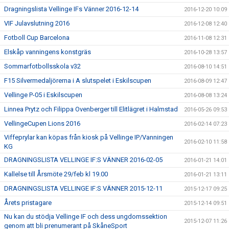
Dragningslista Vellinge IFs Vänner 2016-12-14
2016-12-20 10:09
VIF Julavslutning 2016
2016-12-08 12:40
Fotboll Cup Barcelona
2016-11-08 12:31
Elskåp vanningens konstgräs
2016-10-28 13:57
Sommarfotbollsskola v32
2016-08-10 14:51
F15 Silvermedaljörerna i A slutspelet i Eskilscupen
2016-08-09 12:47
Vellinge P-05 i Eskilscupen
2016-08-08 13:24
Linnea Prytz och Filippa Ovenberger till Elitlägret i Halmstad
2016-05-26 09:53
VellingeCupen Lions 2016
2016-02-14 07:23
Viffeprylar kan köpas från kiosk på Vellinge IP/Vanningen
2016-02-10 11:58
KG
DRAGNINGSLISTA VELLINGE IF:S VÄNNER 2016-02-05
2016-01-21 14:01
Kallelse till Årsmöte 29/feb kl 19.00
2016-01-21 13:11
DRAGNINGSLISTA VELLINGE IF:S VÄNNER 2015-12-11
2015-12-17 09:25
Årets pristagare
2015-12-14 09:51
Nu kan du stödja Vellinge IF och dess ungdomssektion
2015-12-07 11:26
genom att bli prenumerant på SkåneSport