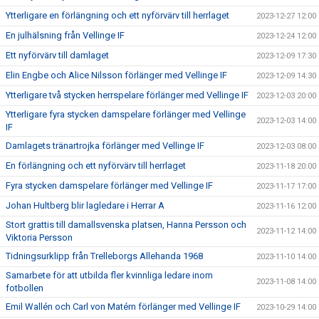
Ytterligare en förlängning och ett nyförvärv till herrlaget
2023-12-27 12:00
En julhälsning från Vellinge IF
2023-12-24 12:00
Ett nyförvärv till damlaget
2023-12-09 17:30
Elin Engbe och Alice Nilsson förlänger med Vellinge IF
2023-12-09 14:30
Ytterligare två stycken herrspelare förlänger med Vellinge IF
2023-12-03 20:00
Ytterligare fyra stycken damspelare förlänger med Vellinge
2023-12-03 14:00
IF
Damlagets tränartrojka förlänger med Vellinge IF
2023-12-03 08:00
En förlängning och ett nyförvärv till herrlaget
2023-11-18 20:00
Fyra stycken damspelare förlänger med Vellinge IF
2023-11-17 17:00
Johan Hultberg blir lagledare i Herrar A
2023-11-16 12:00
Stort grattis till damallsvenska platsen, Hanna Persson och
2023-11-12 14:00
Viktoria Persson
Tidningsurklipp från Trelleborgs Allehanda 1968
2023-11-10 14:00
Samarbete för att utbilda fler kvinnliga ledare inom
2023-11-08 14:00
fotbollen
Emil Wallén och Carl von Matérn förlänger med Vellinge IF
2023-10-29 14:00