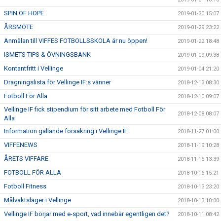
SPIN OF HOPE
2019-01-30 15:07
ÅRSMÖTE
2019-01-29 23:22
Anmälan till VIFFES FOTBOLLSSKOLA är nu öppen!
2019-01-22 18:48
ISMETS TIPS & ÖVNINGSBANK
2019-01-09 09:38
Kontantfritt i Vellinge
2019-01-04 21:20
Dragningslista för Vellinge IF:s vänner
2018-12-13 08:30
Fotboll För Alla
2018-12-10 09:07
Vellinge IF fick stipendium för sitt arbete med Fotboll För
2018-12-08 08:07
Alla
Information gällande försäkring i Vellinge IF
2018-11-27 01:00
VIFFENEWS
2018-11-19 10:28
ÅRETS VIFFARE
2018-11-15 13:39
FOTBOLL FÖR ALLA
2018-10-16 15:21
Fotboll Fitness
2018-10-13 23:20
Målvaktsläger i Vellinge
2018-10-13 10:00
Vellinge IF börjar med e-sport, vad innebär egentligen det?
2018-10-11 08:42