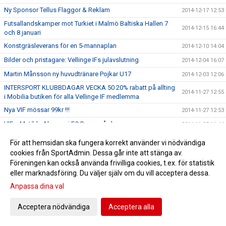
Ny Sponsor Tellus Flaggor & Reklam
2014-12-17 12:53
Futsallandskamper mot Turkiet i Malmö Baltiska Hallen 7
2014-12-15 16:44
och 8 januari
Konstgräsleverans för en 5-mannaplan
2014-12-10 14:04
Bilder och pristagare: Vellinge IFs julavslutning
2014-12-04 16:07
Martin Månsson ny huvudtränare Pojkar U17
2014-12-03 12:06
INTERSPORT KLUBBDAGAR VECKA 50 20% rabatt på allting
2014-11-27 12:55
i Mobilia butiken för alla Vellinge IF medlemma
Nya VIF mössar 99kr !!!
2014-11-27 12:53
VIF:s Matilda Abramo i FC Rosengård
2014-11-05 11:44
TRÄNARSKIFTE I VELLINGE IF HERRAR
2014-10-30 10:49
För att hemsidan ska fungera korrekt använder vi nödvändiga
Anmälan till VellingeCupen/Lions 2015
cookies från SportAdmin. Dessa går inte att stänga av.
2014-09-18 17:01
Föreningen kan också använda frivilliga cookies, t.ex. för statistik
Jimmy Hansens MV-skola 27-29 Oktober
2014-09-17 15:42
eller marknadsföring. Du väljer själv om du vill acceptera dessa.
Ny tränare F01/02 Lucas Ovenberger
2014-09-08 14:58
Anpassa dina val
Vellinge IFs familjedagen blev succé!
2014-09-01 15:51
Acceptera nödvändiga
Acceptera alla
Start-upp: NextGen Girls
2014-09-01 15:47
55 Målmaend på camå i Vellinge IF
2014-08-11 15:29