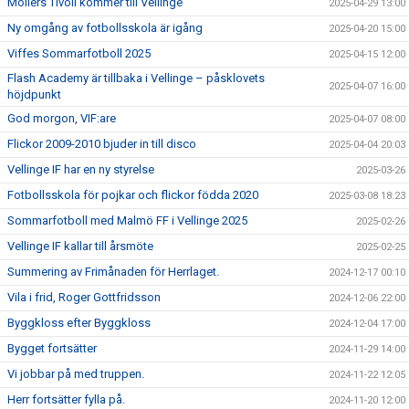
Möllers Tivoli kommer till Vellinge
2025-04-29 13:00
Ny omgång av fotbollsskola är igång
2025-04-20 15:00
Viffes Sommarfotboll 2025
2025-04-15 12:00
Flash Academy är tillbaka i Vellinge – påsklovets
2025-04-07 16:00
höjdpunkt
God morgon, VIF:are
2025-04-07 08:00
Flickor 2009-2010 bjuder in till disco
2025-04-04 20:03
Vellinge IF har en ny styrelse
2025-03-26
Fotbollsskola för pojkar och flickor födda 2020
2025-03-08 18:23
Sommarfotboll med Malmö FF i Vellinge 2025
2025-02-26
Vellinge IF kallar till årsmöte
2025-02-25
Summering av Frimånaden för Herrlaget.
2024-12-17 00:10
Vila i frid, Roger Gottfridsson
2024-12-06 22:00
Byggkloss efter Byggkloss
2024-12-04 17:00
Bygget fortsätter
2024-11-29 14:00
Vi jobbar på med truppen.
2024-11-22 12:05
Herr fortsätter fylla på.
2024-11-20 12:00