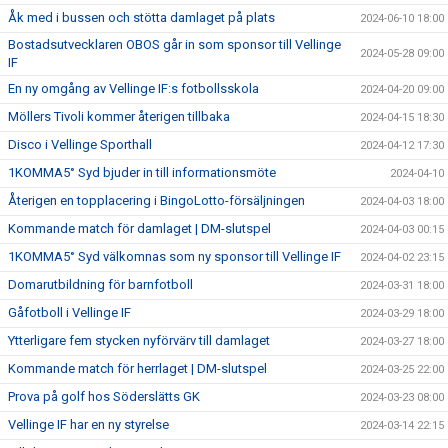
Åk med i bussen och stötta damlaget på plats
2024-06-10 18:00
Bostadsutvecklaren OBOS går in som sponsor till Vellinge
2024-05-28 09:00
IF
En ny omgång av Vellinge IF:s fotbollsskola
2024-04-20 09:00
Möllers Tivoli kommer återigen tillbaka
2024-04-15 18:30
Disco i Vellinge Sporthall
2024-04-12 17:30
1KOMMA5° Syd bjuder in till informationsmöte
2024-04-10
Återigen en topplacering i BingoLotto-försäljningen
2024-04-03 18:00
Kommande match för damlaget | DM-slutspel
2024-04-03 00:15
1KOMMA5° Syd välkomnas som ny sponsor till Vellinge IF
2024-04-02 23:15
Domarutbildning för barnfotboll
2024-03-31 18:00
Gåfotboll i Vellinge IF
2024-03-29 18:00
Ytterligare fem stycken nyförvärv till damlaget
2024-03-27 18:00
Kommande match för herrlaget | DM-slutspel
2024-03-25 22:00
Prova på golf hos Söderslätts GK
2024-03-23 08:00
Vellinge IF har en ny styrelse
2024-03-14 22:15