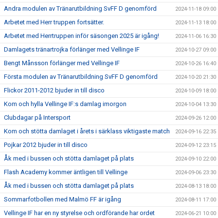
Andra modulen av Tränarutbildning SvFF D genomförd
2024-11-18 09:00
Arbetet med Herr truppen fortsätter.
2024-11-13 18:00
Arbetet med Herrtruppen inför säsongen 2025 är igång!
2024-11-06 16:30
Damlagets tränartrojka förlänger med Vellinge IF
2024-10-27 09:00
Bengt Månsson förlänger med Vellinge IF
2024-10-26 16:40
Första modulen av Tränarutbildning SvFF D genomförd
2024-10-20 21:30
Flickor 2011-2012 bjuder in till disco
2024-10-09 18:00
Kom och hylla Vellinge IF:s damlag imorgon
2024-10-04 13:30
Clubdagar på Intersport
2024-09-26 12:00
Kom och stötta damlaget i årets i särklass viktigaste match
2024-09-16 22:35
Pojkar 2012 bjuder in till disco
2024-09-12 23:15
Åk med i bussen och stötta damlaget på plats
2024-09-10 22:00
Flash Academy kommer äntligen till Vellinge
2024-09-06 23:30
Åk med i bussen och stötta damlaget på plats
2024-08-13 18:00
Sommarfotbollen med Malmö FF är igång
2024-08-11 17:00
Vellinge IF har en ny styrelse och ordförande har ordet
2024-06-21 10:00